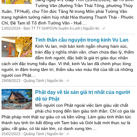
Tường Vân (đường Trần Thái Tông, phường Thủy
Xuân, TP.Huế), chư Tôn đức Tăng Ni trong Môn phái Tường Vân
trang nghiêm tưởng niệm húy nhật Hòa thượng Thanh Thái - Phước
Chỉ, Đệ Tam tổ Tổ đình Tường Vân - Huế....
13/02/2024 - Ban TT TT GHPGVN huyện A Lưới | Nguồn tin : -/-
Tinh thần cầu nguyện trong kinh Vu Lan
Kinh Vu lan, một bản kinh ngắn nhưng hàm súc,
tràn đầy ý nghĩa nhân văn, chan chứa đạo lý, thấm
đẫm tình người, đặc biệt là giá trị giáo dục nhân
cách với đặc trưng hiếu đạo. Vì thế, kinh Vu lan đã chinh phục lòng
người, in đậm trong tâm trí, thấm sâu vào máu thịt của tất cả những
người con Phật....
29/08/2023 - Quảng Tánh | Nguồn tin : -/-
Phật dạy về tài sản giá trị nhất của người
đệ tử Phật
Mỗi người con Phật ngoài việc làm giàu vật chất
phải chú trọng đến làm giàu tinh thần. Chỉ có gia tài
Phật pháp mới thật sự giàu có và bền vững. Làm giàu tinh thần tức
thành tựu tịnh tín bất động với Tam bảo và Giới luật mới thực sự là
giàu, rất giàu, có tài sản lớn, có danh xưng lớn....
25/02/2023 - Quảng Tánh | Nguồn tin : -/-