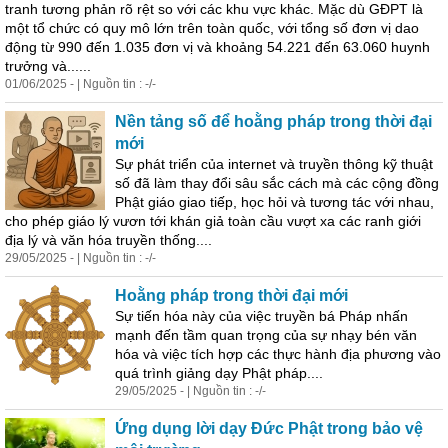
tranh tương phản rõ rệt so với các khu vực khác. Mặc dù GĐPT là
một tổ chức có quy mô lớn trên toàn quốc, với tổng số đơn vị dao
động từ 990 đến 1.035 đơn vị và khoảng 54.221 đến 63.060 huynh
trưởng và......
01/06/2025 - | Nguồn tin : -/-
Nền tảng số để hoằng pháp trong thời đại
mới
Sự phát triển của internet và truyền thông kỹ thuật
số đã làm thay đổi sâu sắc cách mà các cộng đồng
Phật giáo giao tiếp, học hỏi và tương tác với nhau,
cho phép giáo lý vươn tới khán giả toàn cầu vượt xa các ranh giới
địa lý và văn hóa truyền thống....
29/05/2025 - | Nguồn tin : -/-
Hoằng pháp trong thời đại mới
Sự tiến hóa này của việc truyền bá Pháp nhấn
mạnh đến tầm quan trọng của sự nhạy bén văn
hóa và việc tích hợp các thực hành địa phương vào
quá trình giảng dạy Phật pháp....
29/05/2025 - | Nguồn tin : -/-
Ứng dụng lời dạy Đức Phật trong bảo vệ