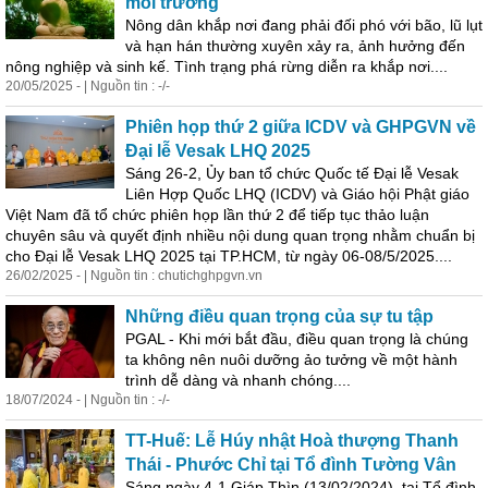
môi trường
Nông dân khắp nơi đang phải đối phó với bão, lũ lụt
và hạn hán thường xuyên xảy ra, ảnh hưởng đến
nông nghiệp và sinh kế. Tình trạng phá rừng diễn ra khắp nơi....
20/05/2025 - | Nguồn tin : -/-
Phiên họp thứ 2 giữa ICDV và GHPGVN về
Đại lễ Vesak LHQ 2025
Sáng 26-2, Ủy ban tổ chức Quốc tế Đại lễ Vesak
Liên Hợp Quốc LHQ (ICDV) và Giáo hội Phật giáo
Việt Nam đã tổ chức phiên họp lần thứ 2 để tiếp tục thảo luận
chuyên sâu và quyết định nhiều nội dung quan trọng nhằm chuẩn bị
cho Đại lễ Vesak LHQ 2025 tại TP.HCM, từ ngày 06-08/5/2025....
26/02/2025 - | Nguồn tin : chutichghpgvn.vn
Những điều quan trọng của sự tu tập
PGAL - Khi mới bắt đầu, điều quan trọng là chúng
ta không nên nuôi dưỡng ảo tưởng về một hành
trình dễ dàng và nhanh chóng....
18/07/2024 - | Nguồn tin : -/-
TT-Huế: Lễ Húy nhật Hoà thượng Thanh
Thái - Phước Chỉ tại Tổ đình Tường Vân
Sáng ngày 4-1 Giáp Thìn (13/02/2024), tại Tổ đình