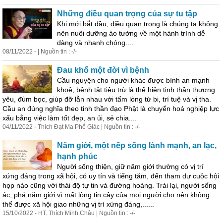
Những điều quan trọng của sự tu tập
Khi mới bắt đầu, điều quan trọng là chúng ta không
nên nuôi dưỡng ảo tưởng về một hành trình dễ
dàng và nhanh chóng....
08/11/2022 - | Nguồn tin : -/-
Đau khổ một đời vì bệnh
Cầu nguyện cho người khác được bình an mạnh
khoẻ, bệnh tật tiêu trừ là thể hiện tinh thần thương
yêu, đùm bọc, giúp đỡ lẫn nhau với tấm lòng từ bi, trí tuệ và vị tha.
Cầu an đúng nghĩa theo tinh thần đạo Phật là chuyển hoá nghiệp lực
xấu bằng việc làm tốt đẹp, an ủi, sẻ chia....
04/11/2022 - Thích Đạt Ma Phổ Giác | Nguồn tin : -/-
Năm giới, một nếp sống lành mạnh, an lạc,
hạnh phúc
Người sống thiện, giữ năm giới thường có vị trí
xứng
đáng
trong xã hội, có uy tín và tiếng tăm, đến tham dự cuộc hội
họp nào cũng với thái độ tự tin và đường hoàng. Trái lại, người sống
ác, phá năm giới vì mất lòng tin cậy của mọi người cho nên không
thể được xã hội giao những vị trí xứng
đáng
,......
15/10/2022 - HT. Thích Minh Châu | Nguồn tin : -/-