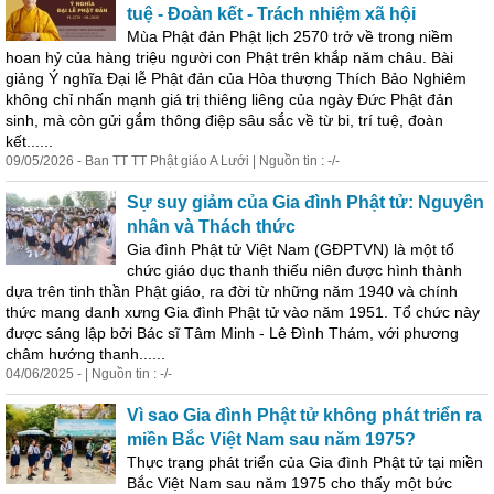
tuệ - Đoàn kết - Trách nhiệm xã hội
Mùa Phật đản Phật lịch 2570 trở về trong niềm
hoan hỷ của hàng triệu người con Phật trên khắp năm châu. Bài
giảng Ý nghĩa Đại lễ Phật đản của Hòa thượng Thích Bảo Nghiêm
không chỉ nhấn mạnh giá trị thiêng liêng của ngày Đức Phật đản
sinh, mà còn gửi gắm thông điệp sâu sắc về từ bi, trí tuệ, đoàn
kết......
09/05/2026 - Ban TT TT Phật giáo A Lưới | Nguồn tin : -/-
Sự suy giảm của Gia đình Phật tử: Nguyên
nhân và Thách thức
Gia đình Phật tử Việt Nam (GĐPTVN) là một tổ
chức giáo dục thanh thiếu niên được hình thành
dựa trên tinh thần Phật giáo, ra đời từ những năm 1940 và chính
thức mang danh xưng Gia đình Phật tử vào năm 1951. Tổ chức này
được sáng lập bởi Bác sĩ Tâm Minh - Lê Đình Thám, với phương
châm hướng thanh......
04/06/2025 - | Nguồn tin : -/-
Vì sao Gia đình Phật tử không phát triển ra
miền Bắc Việt Nam sau năm 1975?
Thực trạng phát triển của Gia đình Phật tử tại miền
Bắc Việt Nam sau năm 1975 cho thấy một bức