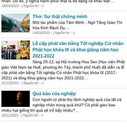
nhân. Do đó, ý nghĩa hạnh phúc thật là đa dạng và khác biệt....
18/03/2022 - | Nguồn tin : -/-
Thơ: Sự thật chứng minh
Một tác phẩm của Tâm Minh - Ngô Tằng Giao Thi
hóa Kinh Bách Dụ....
14/03/2022 - | Nguồn tin : -/-
Lễ cấp phát văn bằng Tốt nghiệp Cử nhân
Phật học khóa IX và khai giảng năm học
2021-2022
Sáng 20-12, tại Hội trường Hoa Sen (Học viện Phật
giáo Việt Nam tại Huế, phường An Tây, thành phố Huế) đã diễn ra lễ
cấp phát văn bằng Tốt nghiệp Cử nhân Phật học khóa IX (2017-
2021) và tổng Khai giảng năm học 2021-2022....
21/12/2021 - | Nguồn tin : -/-
Quả báo của nghiệp
Con người có phải thọ lãnh nghiệp quả của tất cả
nghiệp nhân trong quá khứ? Có phải gieo bao
nhiêu hạt giống thì quả sẽ trổ bấy nhiêu?...
18/11/2021 - | Nguồn tin : -/-