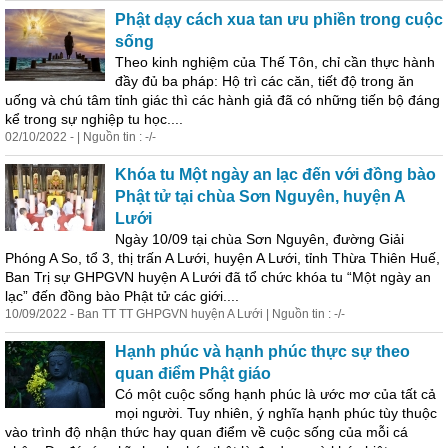
Phật dạy cách xua tan ưu phiền trong cuộc
sống
Theo kinh nghiệm của Thế Tôn, chỉ cần thực hành
đầy đủ ba pháp: Hộ trì các căn, tiết độ trong ăn
uống và chú tâm tỉnh giác thì các hành giả đã có những tiến bộ
đáng
kể
trong sự nghiệp tu học....
02/10/2022 - | Nguồn tin : -/-
Khóa tu Một ngày an lạc đến với đồng bào
Phật tử tại chùa Sơn Nguyên, huyện A
Lưới
Ngày 10/09 tại chùa Sơn Nguyên, đường Giải
Phóng A So, tổ 3, thị trấn A Lưới, huyện A Lưới, tỉnh Thừa Thiên Huế,
Ban Trị sự GHPGVN huyện A Lưới đã tổ chức khóa tu “Một ngày an
lạc” đến đồng bào Phật tử các giới....
10/09/2022 - Ban TT TT GHPGVN huyện A Lưới | Nguồn tin : -/-
Hạnh phúc và hạnh phúc thực sự theo
quan điểm Phật giáo
Có một cuộc sống hạnh phúc là ước mơ của tất cả
mọi người. Tuy nhiên, ý nghĩa hạnh phúc tùy thuộc
vào trình độ nhận thức hay quan điểm về cuộc sống của mỗi cá