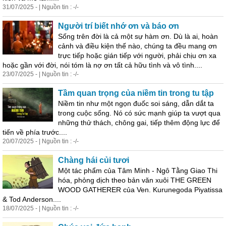
31/07/2025 - | Nguồn tin : -/-
Người trí biết nhớ ơn và báo ơn
Sống trên đời là cả một sự hàm ơn. Dù là ai, hoàn
cảnh và điều kiện thế nào, chúng ta đều mang ơn
trực tiếp hoặc gián tiếp với người, phải chịu ơn xa
hoặc gần với đời, nói tóm là nợ ơn tất cả hữu tình và vô tình....
23/07/2025 - | Nguồn tin : -/-
Tầm quan trọng của niềm tin trong tu tập
Niềm tin như một ngọn đuốc soi sáng, dẫn dắt ta
trong cuộc sống. Nó có sức mạnh giúp ta vượt qua
những thử thách, chông gai, tiếp thêm động lực để
tiến về phía trước....
20/07/2025 - | Nguồn tin : -/-
Chàng hái củi tươi
Một tác phẩm của Tâm Minh - Ngô Tằng Giao Thi
hóa, phỏng dịch theo bản văn xuôi THE GREEN
WOOD GATHERER của Ven. Kurunegoda Piyatissa
& Tod Anderson....
18/07/2025 - | Nguồn tin : -/-