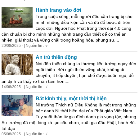
Hành trang vào đời
Trong cuộc sống, mỗi người đều cần trang bị cho
mình những điều kiện cần và đủ để bước đi trên
cuộc đời. Người học Phật trong thời đại 4.0 cũng
cần chuẩn bị cho mình những hành trang cần thiết để có thể an
nhiên, giải thoát và vững chãi trong hoằng hóa, phụng sự....
20/08/2025 - | Nguồn tin : -/-
An trú thiền động
Nói đến thiền chúng ta thường liên tưởng ngay đến
ngồi thiền. Bởi ngồi thiền vững chãi, không di
chuyển, ít tiếp duyên, hạn chế được buồn ngủ, dễ
an định và thấy rõ thân tâm hơn....
14/08/2025 - | Nguồn tin : -/-
Bát kỉnh thị y, một thời thị hiện
Ni trưởng Thích nữ Diệu Không là một trong những
bậc danh Ni thời hiện đại của Phật giáo Việt Nam.
Tuy xuất thân từ gia đình danh gia vọng tộc, nhưng
Sư trưởng đã một lòng xả tục cầu chơn, xuất gia đầu Phật, hành Bồ-
tát đạo....
05/08/2025 - | Nguồn tin : -/-