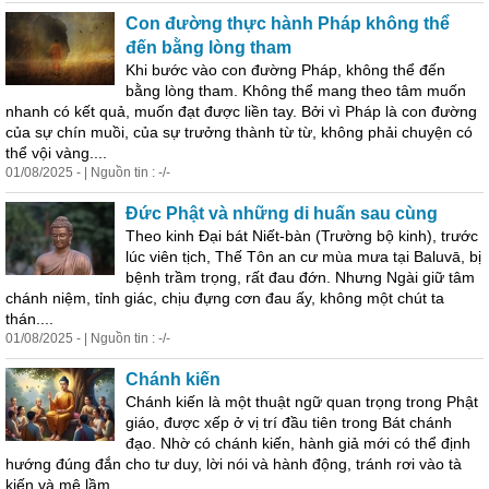
Con đường thực hành Pháp không thể
đến bằng lòng tham
Khi bước vào con đường Pháp, không thể đến
bằng lòng tham. Không thể mang theo tâm muốn
nhanh có kết quả, muốn đạt được liền tay. Bởi vì Pháp là con đường
của sự chín muồi, của sự trưởng thành từ từ, không phải chuyện có
thể vội vàng....
01/08/2025 - | Nguồn tin : -/-
Đức Phật và những di huấn sau cùng
Theo kinh Đại bát Niết-bàn (Trường bộ kinh), trước
lúc viên tịch, Thế Tôn an cư mùa mưa tại Baluvā, bị
bệnh trầm trọng, rất đau đớn. Nhưng Ngài giữ tâm
chánh niệm, tỉnh giác, chịu đựng cơn đau ấy, không một chút ta
thán....
01/08/2025 - | Nguồn tin : -/-
Chánh kiến
Chánh kiến là một thuật ngữ quan trọng trong Phật
giáo, được xếp ở vị trí đầu tiên trong Bát chánh
đạo. Nhờ có chánh kiến, hành giả mới có thể định
hướng đúng đắn cho tư duy, lời nói và hành động, tránh rơi vào tà
kiến và mê lầm....