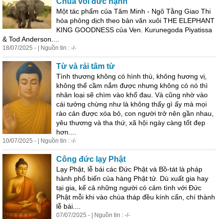
Chúa voi đức hạnh
Một tác phẩm của Tâm Minh - Ngô Tằng Giao Thi
hóa phỏng dịch theo bản văn xuôi THE ELEPHANT
KING GOODNESS của Ven. Kurunegoda Piyatissa
& Tod Anderson....
18/07/2025 - | Nguồn tin : -/-
Từ và rải tâm từ
Tình thương không có hình thù, không hương vị,
không thể cầm nắm được nhưng không có nó thì
nhân loại sẽ chìm vào khổ đau. Và cũng nhờ vào
cái tưởng chừng như là không thấy gì ấy mà mọi
rào cản được xóa bỏ, con người trở nên gần nhau,
yêu thương và tha thứ, xã hội ngày càng tốt đẹp
hơn....
10/07/2025 - | Nguồn tin : -/-
Công đức lạy Phật
Lạy Phật, lễ bái các Đức Phật và Bồ-tát là pháp
hành phổ biến của hàng Phật
tử
. Dù xuất gia hay
tại gia, kể cả những người có cảm tình với Đức
Phật mỗi khi vào chùa tháp đều kính cẩn, chí thành
lễ bái....
07/07/2025 - | Nguồn tin : -/-