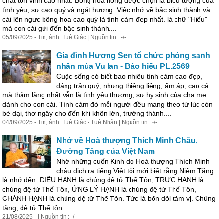
chất tôn vinh cao nhất. Bông hoa hồng được chọn là biểu tượng của
tình yêu, sự cao quý và ngát hương. Việc nhớ về bậc sinh thành và
cài lên ngực bông hoa cao quý là tình cảm đẹp nhất, là chữ "Hiếu"
mà con cái gửi đến bậc sinh thành....
05/09/2025 - Tin, ảnh: Tuệ Giác | Nguồn tin : -/-
Gia đình Hương Sen tổ chức phóng sanh
nhân mùa Vu lan - Báo hiếu PL.2569
Cuộc sống có biết bao nhiêu tình cảm cao đẹp,
đáng trân quý, nhưng thiêng liêng, ấm áp, cao cả
mà thầm lặng nhất vẫn là tình yêu thương, sự hy sinh của cha mẹ
dành cho con cái. Tình cảm đó mỗi người đều mang theo từ lúc còn
bé dại, thơ ngây cho đến khi khôn lớn, trưởng thành....
04/09/2025 - Tin, ảnh: Tuệ Giác - Tuệ Nhân | Nguồn tin : -/-
Nhớ về Hoà thượng Thích Minh Châu,
Đường Tăng của Việt Nam
Nhờ những cuốn Kinh do Hoà thượng Thích Minh
châu dịch ra tiếng Việt tôi mới biết rằng Niệm Tăng
là nhớ đến: DIỆU HẠNH là chúng
đệ
tử
Thế Tôn, TRỰC HẠNH là
chúng
đệ
tử
Thế Tôn, ỨNG LÝ HẠNH là chúng
đệ
tử
Thế Tôn,
CHÁNH HẠNH là chúng
đệ
tử
Thế Tôn. Tức là bốn đôi tám vị. Chúng
tăng,
đệ
tử
Thế tôn......
21/08/2025 - | Nguồn tin : -/-