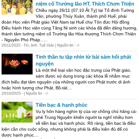
niệm cố Trưởng lão HT. Thích Chơn Thiện
Chiều ngày 26/11 (07.10 Ất Tỵ) tại Tổ đình Tường
Vân, phường Thủy Xuân, thành phố Huế; phái
đoàn Học viện Phật giáo Việt Nam tại Huế chư Tôn đức Hội đồng
Điều hành Học viện cùng Tăng Ni sinh các khóa đã đến dâng hương,
thành tâm tưởng niệm cố Trưởng lão Hòa thượng Thích Chơn Thiện
- Nguyên Phó Pháp......
26/11/2025 - Tin, ảnh: Tuệ Giác | Nguồn tin : -/-
Tinh thần tu tập nhìn từ bài sám hối phát
nguyện
Là một thể loại văn học đặc trưng của Phật giáo,
sám được sử dụng trong các khóa lễ nhằm mục
đích biểu đạt tâm nguyện của những người con Phật trước di ảnh
hoặc hình tượng chư Phật, Bồ-tát....
20/10/2025 - | Nguồn tin : -/-
Tiền bạc & hạnh phúc
Vụ ly hôn hàng nghìn tỷ của vợ chồng chủ hãng cà-
phê Trung Nguyên khiến người ta nghĩ nhiều hơn
về tiền bạc và hạnh phúc. Rõ ràng, tiền bạc là điều
kiện cần cho cuộc sống, nhưng không phải là điều kiện đủ để có
được hạnh phúc....