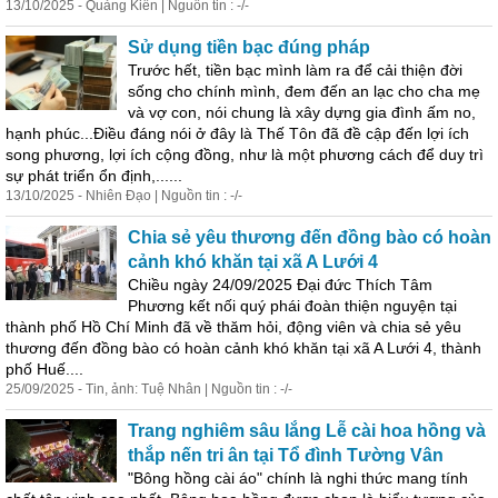
13/10/2025 - Quảng Kiến | Nguồn tin : -/-
Sử dụng tiền bạc đúng pháp
Trước hết, tiền bạc mình làm ra để cải thiện đời
sống cho chính mình, đem đến an lạc cho cha mẹ
và vợ con, nói chung là xây dựng gia đình ấm no,
hạnh phúc...Điều đáng nói ở đây là Thế Tôn đã đề cập đến lợi ích
song phương, lợi ích cộng đồng, như là một phương cách để duy trì
sự phát triển ổn định,......
13/10/2025 - Nhiên Đạo | Nguồn tin : -/-
Chia sẻ yêu thương đến đồng bào có hoàn
cảnh khó khăn tại xã A Lưới 4
Chiều ngày 24/09/2025 Đại đức Thích Tâm
Phương kết nối quý phái đoàn thiện nguyện tại
thành phố Hồ Chí Minh đã về thăm hỏi, động viên và chia sẻ yêu
thương đến đồng bào có hoàn cảnh khó khăn tại xã A Lưới 4, thành
phố Huế....
25/09/2025 - Tin, ảnh: Tuệ Nhân | Nguồn tin : -/-
Trang nghiêm sâu lắng Lễ cài hoa hồng và
thắp nến tri ân tại Tổ đình Tường Vân
"Bông hồng cài áo" chính là nghi thức mang tính