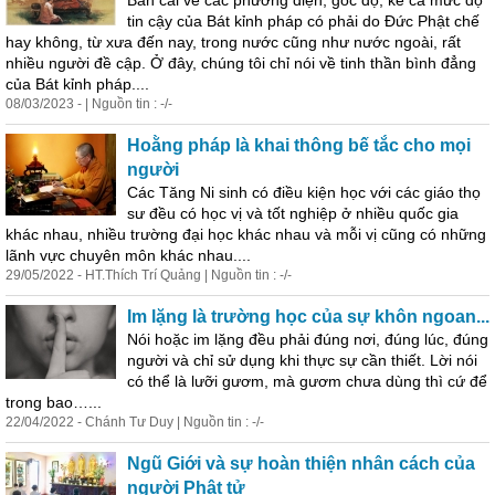
Bàn cãi về các phương diện, góc độ, kể cả mức độ
tin cậy c
ủ
a Bát kỉnh pháp có phải do Đức Phật chế
hay không, từ xưa đến nay, trong nước cũng như nước ngoài, rất
nhiều người đề cập. Ở đây, chúng tôi chỉ nói về tinh thần bình đẳng
c
ủ
a Bát kỉnh pháp....
08/03/2023 - | Nguồn tin : -/-
Hoằng pháp là khai thông bế tắc cho mọi
người
Các Tăng Ni sinh có điều kiện học với các giáo thọ
sư đều có học vị và tốt nghiệp ở nhiều quốc gia
khác nhau, nhiều trường đại học khác nhau và mỗi vị cũng có những
lãnh vực chuyên môn khác nhau....
29/05/2022 - HT.Thích Trí Quảng | Nguồn tin : -/-
Im lặng là trường học c
ủ
a sự khôn ngoan...
Nói hoặc im lặng đều phải đúng nơi, đúng lúc, đúng
người và chỉ sử dụng khi thực sự cần thiết. Lời nói
có thể là lưỡi gươm, mà gươm chưa dùng thì cứ để
trong bao…...
22/04/2022 - Chánh Tư Duy | Nguồn tin : -/-
Ngũ Giới và sự hoàn thiện nhân cách c
ủ
a
người Phật tử