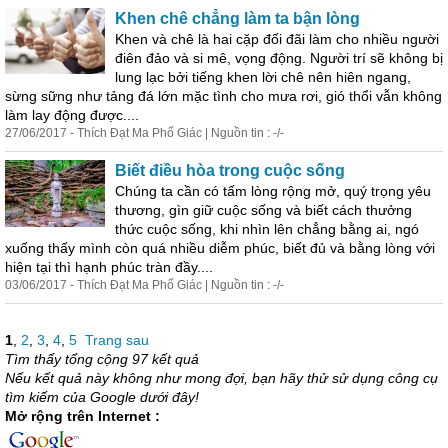
Khen chê chẳng làm ta bận lòng
Khen và chê là hai cặp đối đãi làm cho nhiều người
điên đảo và si mê, vọng động. Người trí sẽ không bị
lung lạc bởi tiếng khen lời chê nên hiên ngang,
sừng sững như tảng đá lớn mặc tình cho mưa rơi, gió thổi vẫn không
làm lay động được....
27/06/2017 - Thích Đạt Ma Phổ Giác | Nguồn tin : -/-
Biết điều hòa trong cuộc sống
Chúng ta cần có tấm lòng rộng mở, quý trọng yêu
thương, gìn giữ cuộc sống và biết cách thưởng
thức cuộc sống, khi nhìn lên chẳng bằng ai, ngó
xuống thấy mình còn quá nhiều diễm phúc, biết đ
ủ
và bằng lòng với
hiện tại thì hạnh phúc tràn đầy....
03/06/2017 - Thích Đạt Ma Phổ Giác | Nguồn tin : -/-
1
,
2
,
3
,
4
,
5
Trang sau
Tìm thấy tổng cộng 97 kết quả
Nếu kết quả này không như mong đợi, bạn hãy thử sử dụng công cụ
tìm kiếm của Google dưới đây!
Mở rộng trên Internet :