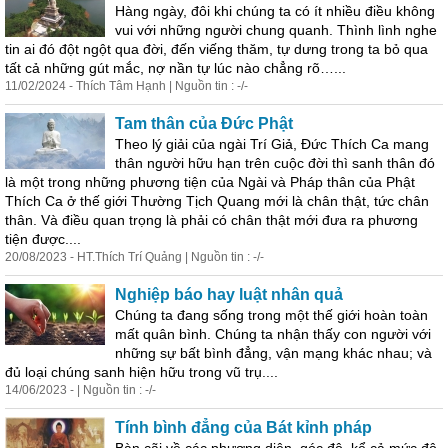
Hàng ngày, đôi khi chúng ta có ít nhiều điều không
vui với những người chung quanh. Thình lình nghe
tin ai đó đột ngột qua đời, đến viếng thăm, tự dưng trong ta bỏ qua
tất cả những gút mắc, nợ nần tự lúc nào chẳng rõ…...
11/02/2024 - Thích Tâm Hạnh | Nguồn tin : -/-
Tam thân c
ủ
a Đức Phật
Theo lý giải c
ủ
a ngài Trí Giả, Đức Thích Ca mang
thân người hữu hạn trên cuộc đời thì sanh thân đó
là một trong những phương tiện c
ủ
a Ngài và Pháp thân c
ủ
a Phật
Thích Ca ở thế giới Thường Tịch Quang mới là chân thật, tức chân
thân. Và điều quan trọng là phải có chân thật mới đưa ra phương
tiện được....
20/08/2023 - HT.Thích Trí Quảng | Nguồn tin : -/-
Nghiệp báo hay luật nhân quả
Chúng ta đang sống trong một thế giới hoàn toàn
mất quân bình. Chúng ta nhận thấy con người với
những sự bất bình đẳng, vận mạng khác nhau; và
đ
ủ
loại chúng sanh hiện hữu trong vũ trụ....
14/06/2023 - | Nguồn tin : -/-
Tính bình đẳng c
ủ
a Bát kỉnh pháp