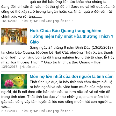
quả có thể báo ứng liền tức khắc như chúng ta
đang đói, chỉ cần ăn vào một thứ gì đó thì được no và kết quả c
ủ
a nó
cũng có thể xảy ra ở tương lai gần hoặc xa. Nhân quả ở đời vốn rất
chính xác và rõ ràng,......
16/01/2018 - Thích Đạt Ma Phổ Giác | Nguồn tin : -/-
Huế: Chùa Bảo Quang trang nghiêm
Tưởng niệm húy nhật Hòa thượng Thích Y
Giáo
Sáng ngày 24 tháng 8 năm Đinh Dậu (13/10/2017)
tại chùa Bảo Quang, (đường Lê Ngô Cát, phường Th
ủ
y Xuân, thành
phố Huế), chư Tăng bổn tự đã trang nghiêm trọng thể tổ chức lễ Húy
nhật Hòa thượng Thích Y Giáo trú trì chùa Bảo Quang - Huế....
13/10/2017 - | Nguồn tin : -/-
Món nợ lớn nhất c
ủ
a đời người là tình cảm
Thất tình lục dục, là bảy thứ tình cảm được biểu lộ
ra bên ngoài và sáu việc ham muốn c
ủ
a một con
người, đó là nói theo căn bản còn sâu xa hơn nữa có vô số vấn đề
trong tình cảm. Thất tình lục dục ví như những cục nam châm khi
gặp sắt, cũng vậy tâm luyến ái lúc nào cũng muốn hút con người ta
vào......
21/08/2017 - Thích Đạt Ma Phổ Giác | Nguồn tin : -/-