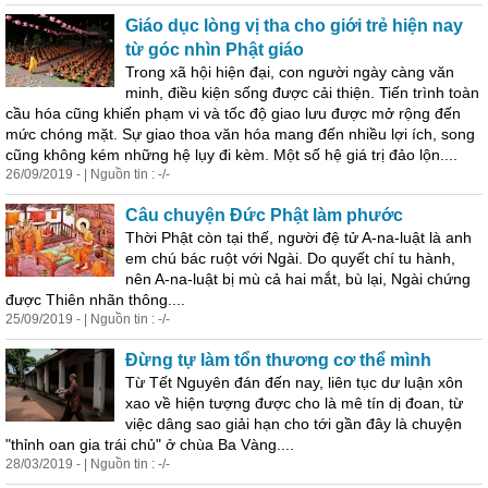
Giáo dục lòng vị tha cho giới trẻ hiện nay
từ góc nhìn Phật giáo
Trong xã hội hiện đại, con người ngày càng văn
minh, điều kiện sống được cải thiện. Tiến trình toàn
cầu hóa cũng khiến phạm vi và tốc độ giao lưu được mở rộng đến
mức chóng mặt. Sự giao thoa văn hóa mang đến nhiều lợi ích, song
cũng không kém những hệ lụy đi kèm. Một số hệ giá trị đảo lộn....
26/09/2019 - | Nguồn tin : -/-
Câu chuyện Đức Phật làm phước
Thời Phật còn tại thế, người đệ tử A-na-luật là anh
em chú bác ruột với Ngài. Do quyết chí tu hành,
nên A-na-luật bị mù cả hai mắt, bù lại, Ngài chứng
được Thiên nhãn thông....
25/09/2019 - | Nguồn tin : -/-
Đừng tự làm tổn thương cơ thể mình
Từ Tết Nguyên đán đến nay, liên tục dư luận xôn
xao về hiện tượng được cho là mê tín dị đoan, từ
việc dâng sao giải hạn cho tới gần đây là chuyện
"thỉnh oan gia trái ch
ủ
" ở chùa Ba Vàng....
28/03/2019 - | Nguồn tin : -/-