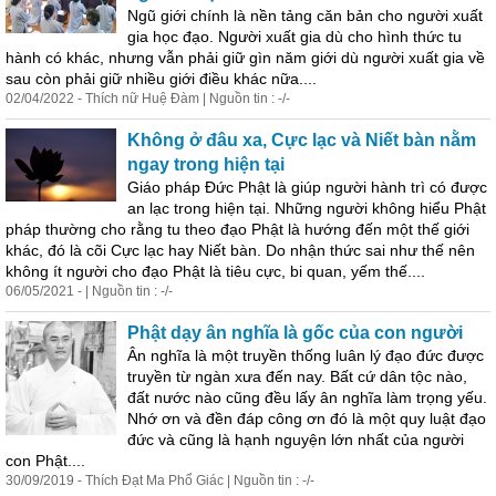
Ngũ giới chính là nền tảng căn bản cho người xuất
gia học đạo. Người xuất gia dù cho hình thức tu
hành có khác, nhưng vẫn phải giữ gìn năm giới dù người xuất gia về
sau còn phải giữ nhiều giới điều khác nữa....
02/04/2022 - Thích nữ Huệ Đàm | Nguồn tin : -/-
Không ở đâu xa, Cực lạc và Niết bàn nằm
ngay trong hiện tại
Giáo pháp Đức Phật là giúp người hành trì có được
an lạc trong hiện tại. Những người không hiểu Phật
pháp thường cho rằng tu theo đạo Phật là hướng đến một thế giới
khác, đó là cõi Cực lạc hay Niết bàn. Do nhận thức sai như thế nên
không ít người cho đạo Phật là tiêu cực, bi quan, yếm thế....
06/05/2021 - | Nguồn tin : -/-
Phật dạy ân nghĩa là gốc c
ủ
a con người
Ân nghĩa là một truyền thống luân lý đạo đức được
truyền từ ngàn xưa đến nay. Bất cứ dân tộc nào,
đất nước nào cũng đều lấy ân nghĩa làm trọng yếu.
Nhớ ơn và đền đáp công ơn đó là một quy luật đạo
đức và cũng là hạnh nguyện lớn nhất c
ủ
a người
con Phật....
30/09/2019 - Thích Đạt Ma Phổ Giác | Nguồn tin : -/-