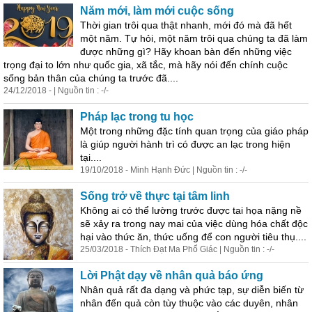
Năm mới, làm mới cuộc sống
Thời gian trôi qua thật nhanh, mới đó mà đã hết
một năm. Tự hỏi, một năm trôi qua chúng ta đã làm
được những gì? Hãy khoan bàn đến những việc
trọng đại to lớn như quốc gia, xã tắc, mà hãy nói đến chính cuộc
sống bản thân c
ủ
a chúng ta trước đã....
24/12/2018 - | Nguồn tin : -/-
Pháp lạc trong tu học
Một trong những đặc tính quan trọng c
ủ
a giáo pháp
là giúp người hành trì có được an lạc trong hiện
tại....
19/10/2018 - Minh Hạnh Đức | Nguồn tin : -/-
Sống trở về thực tại tâm linh
Không ai có thể lường trước được tai họa nặng nề
sẽ xảy ra trong nay mai c
ủ
a việc dùng hóa chất độc
hại vào thức ăn, thức uống để con người tiêu thụ....
25/03/2018 - Thích Đạt Ma Phổ Giác | Nguồn tin : -/-
Lời Phật dạy về nhân quả báo ứng
Nhân quả rất đa dạng và phức tạp, sự diễn biến từ
nhân đến quả còn tùy thuộc vào các duyên, nhân