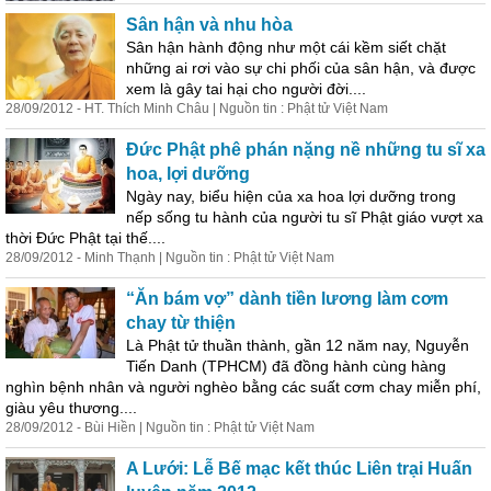
Sân hận và nhu hòa
Sân hận hành động như một cái kềm siết chặt
những ai rơi vào sự chi phối của sân hận, và được
xem là gây tai hại cho người đời....
28/09/2012 - HT. Thích Minh Châu | Nguồn tin : Phật tử Việt Nam
Đức Phật phê phán nặng nề những tu sĩ xa
hoa, lợi dưỡng
Ngày nay, biểu hiện của xa hoa lợi dưỡng trong
nếp sống tu hành của người tu sĩ Phật giáo vượt xa
thời Đức Phật tại thế....
28/09/2012 - Minh Thạnh | Nguồn tin : Phật tử Việt Nam
“Ăn bám vợ” dành tiền lương làm cơm
chay từ thiện
Là Phật tử thuần thành, gần 12 năm nay, Nguyễn
Tiến Danh (TPHCM) đã đồng hành cùng hàng
nghìn bệnh nhân và người nghèo bằng các suất cơm chay miễn phí,
giàu yêu thương....
28/09/2012 - Bùi Hiền | Nguồn tin : Phật tử Việt Nam
A Lưới: Lễ Bế mạc kết thúc Liên trại Huấn