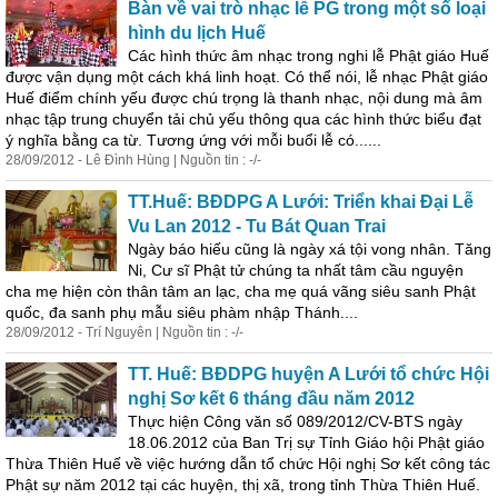
Bàn về vai trò nhạc lễ PG trong một số loại
hình du lịch Huế
Các hình thức âm nhạc trong nghi lễ Phật giáo Huế
được vận dụng một cách khá linh hoạt. Có thể nói, lễ nhạc Phật giáo
Huế điểm chính yếu được chú trọng là thanh nhạc, nội dung mà âm
nhạc tập trung chuyển tải chủ yếu thông qua các hình thức biểu đạt
ý nghĩa bằng ca từ. Tương ứng với mỗi buổi lễ có......
28/09/2012 - Lê Đình Hùng | Nguồn tin : -/-
TT.Huế: BĐDPG A Lưới: Triển khai Đại Lễ
Vu Lan 2012 - Tu Bát Quan Trai
Ngày báo hiếu cũng là ngày xá tội vong nhân. Tăng
Ni, Cư sĩ Phật tử chúng ta nhất tâm cầu nguyện
cha mẹ hiện còn thân tâm an lạc, cha mẹ quá vãng siêu sanh Phật
quốc, đa sanh phụ mẫu siêu phàm nhập Thánh....
28/09/2012 - Trí Nguyên | Nguồn tin : -/-
TT. Huế: BĐDPG huyện A Lưới tổ chức Hội
nghị Sơ kết 6 tháng đầu năm 2012
Thực hiện Công văn số 089/2012/CV-BTS ngày
18.06.2012 của Ban Trị sự Tỉnh Giáo hội Phật giáo
Thừa Thiên Huế về việc hướng dẫn tổ chức Hội nghị Sơ kết công tác
Phật sự năm 2012 tại các huyện, thị xã, trong tỉnh Thừa Thiên Huế.