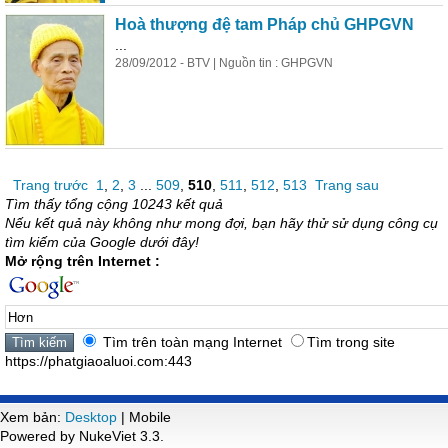
Hoà thượng đệ tam Pháp chủ GHPGVN
...
28/09/2012 - BTV | Nguồn tin : GHPGVN
Trang trước
1
,
2
,
3
...
509
,
510
,
511
,
512
,
513
Trang sau
Tìm thấy tổng cộng 10243 kết quả
Nếu kết quả này không như mong đợi, bạn hãy thử sử dụng công cụ
tìm kiếm của Google dưới đây!
Mở rộng trên Internet :
Tìm trên toàn mạng Internet
Tìm trong site
https://phatgiaoaluoi.com:443
Xem bản:
Desktop
| Mobile
Powered by NukeViet 3.3.