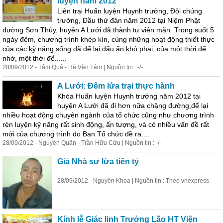
luyện năm 2012
Liên trại Huấn luyện Huynh trưởng, Đội chúng
trưởng, Đầu thứ đàn năm 2012 tại Niệm Phật
đường Sơn Thủy, huyện A Lưới đã thành tự viên mãn. Trong suốt 5
ngày đêm, chương trình khép kín, cùng những hoạt động thiết thực
của các kỹ năng sống đã để lại dấu ấn khó phai, của một thời để
nhớ, một thời để......
28/09/2012 - Tâm Quả - Hà Văn Tám | Nguồn tin : -/-
A Lưới: Đêm lửa trại thực hành
Khóa Huấn luyện Huynh trưởng năm 2012 tại
huyện A Lưới đã đi
hơn
nữa chặng đường,để lại
nhiều hoạt động chuyên ngành của tổ chức cũng như chương trình
rèn luyện kỹ năng rất sinh động, ấn tượng, và có nhiều vấn đề rất
mới của chương trình do Ban Tổ chức đề ra....
28/09/2012 - Nguyên Quân - Trần Hữu Cửu | Nguồn tin : -/-
Giả Nhà sư lừa tiền tỷ
...
28/09/2012 - Nguyên Khoa | Nguồn tin : Theo vnexpress
Kính lễ Giác linh Trưởng Lão HT Viện