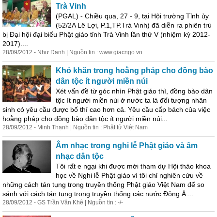
Trà Vinh
(PGAL) - Chiều qua, 27 - 9, tại Hội trường Tỉnh ủy
(52/2A Lê Lợi, P.1,TP.Trà Vinh) đã diễn ra phiên trù
bị Đại hội đại biểu Phật giáo tỉnh Trà Vinh lần thứ V (nhiệm kỳ 2012-
2017)....
28/09/2012 - Như Danh | Nguồn tin : www.giacngo.vn
Khó khăn trong hoằng pháp cho đồng bào
dân tộc ít người miền núi
Xét vấn đề từ góc nhìn Phật giáo thì, đồng bào dân
tộc ít người miền núi ở nước ta là đối tượng nhân
sinh có yêu cầu được bố thí cao
hơn
cả. Yêu cầu cấp bách của việc
hoằng pháp cho đồng bào dân tộc ít người miền núi...
28/09/2012 - Minh Thạnh | Nguồn tin : Phật tử Việt Nam
Âm nhạc trong nghi lễ Phật giáo và âm
nhạc dân tộc
Tôi rất e ngại khi được mời tham dự Hội thảo khoa
học về Nghi lễ Phật giáo vì tôi chỉ nghiên cứu về
những cách tán tụng trong truyền thống Phật giáo Việt Nam để so
sánh với cách tán tụng trong truyền thống các nước Đông Á....
28/09/2012 - GS Trần Văn Khê | Nguồn tin : -/-