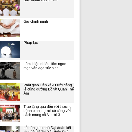
Sức mạnh của tín tâm
Giữ chính mình
Pháp lạc
Làm thiện nhiều, tâm ngạo
mạn vẫn đọa súc sinh
Phật giáo Liên xã A Lưới dâng
lễ cúng dường Bồ tát Quán Thế
Âm
Trao tặng quà đến với thương
bệnh binh, người có công với
cách mạng xã A Lưới 3
Lễ bàn giao nhà Đại đoàn kết