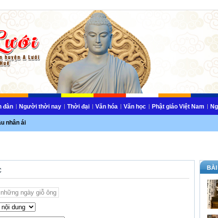
n đàn
Người thời nay
Thời đại
Văn hóa
Văn học
Phật giáo Việt Nam
Ng
ầu nhân ái
BÀI
c