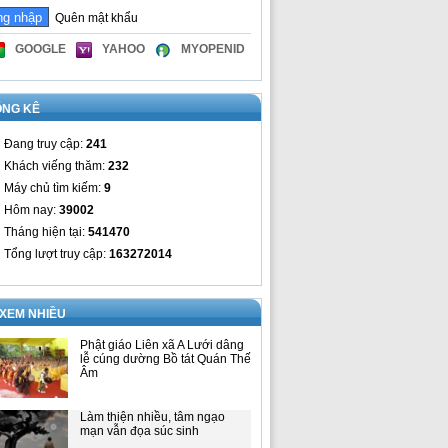
Quên mật khẩu
GOOGLE
YAHOO
MYOPENID
ỐNG KÊ
Đang truy cập:
241
Khách viếng thăm:
232
Máy chủ tìm kiếm:
9
Hôm nay:
39002
Tháng hiện tại:
541470
Tổng lượt truy cập:
163272014
 XEM NHIỀU
Phật giáo Liên xã A Lưới dâng
lễ cúng dường Bồ tát Quán Thế
Âm
Làm thiện nhiều, tâm ngạo
mạn vẫn đọa súc sinh