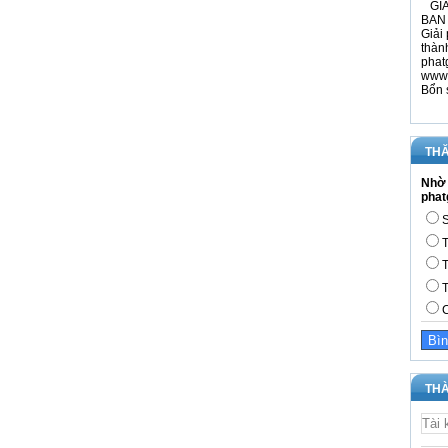
GIÁ
BAN 
Giải 
thàn
phat
www.
Bổn 
THĂ
Nhờ 
phat
S
T
T
T
C
THÀ