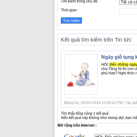
Tìm kiếm trong chủ đề :
Thời gian :
Kết quả tìm kiếm trên Tin tức
Ngày giỗ tụng
HỎI:
Đến
những
ngà
chư Tăng Ni thì con c
phù hợp? Nghi thức 
Đăng lúc: 09-03-2016 10:50:02 PM | Tác giả bà
Tìm thấy tổng cộng 1 kết quả
Nếu kết quả này không như mong đợi, bạn hãy
Mở rộng trên Internet :