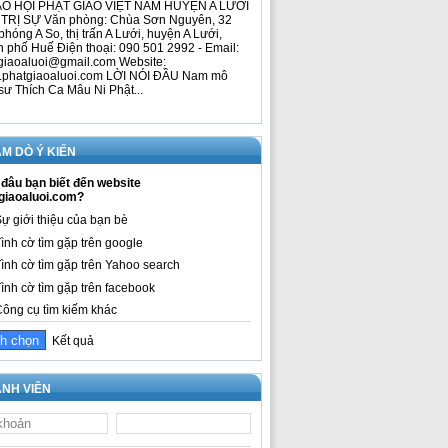
O HỘI PHẬT GIÁO VIỆT NAM HUYỆN A LƯỚI
TRỊ SỰ Văn phòng: Chùa Sơn Nguyên, 32
phóng A So, thị trấn A Lưới, huyện A Lưới,
h phố Huế Điện thoại: 090 501 2992 - Email:
giaoaluoi@gmail.com Website:
phatgiaoaluoi.com LỜI NÓI ĐẦU Nam mô
sư Thích Ca Mâu Ni Phật...
M DÒ Ý KIẾN
đâu bạn biết đến website
giaoaluoi.com?
ự giới thiệu của bạn bè
ình cờ tìm gặp trên google
ình cờ tìm gặp trên Yahoo search
ình cờ tìm gặp trên facebook
ông cụ tìm kiếm khác
Kết quả
NH VIÊN