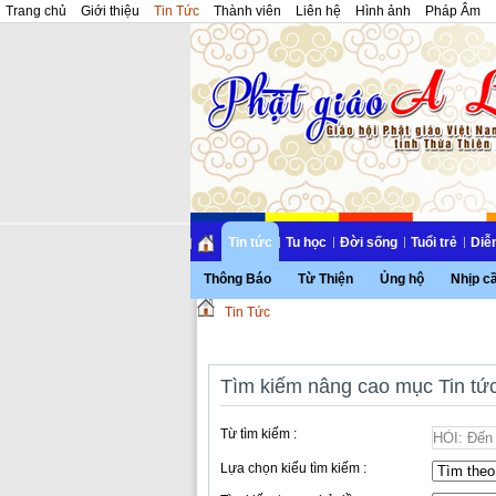
Trang chủ
Giới thiệu
Tin Tức
Thành viên
Liên hệ
Hình ảnh
Pháp Âm
Tin tức
Tu học
Đời sống
Tuổi trẻ
Diễ
Thông Báo
Từ Thiện
Ủng hộ
Nhịp c
Tin Tức
Tìm kiếm nâng cao mục Tin tứ
Từ tìm kiếm :
Lựa chọn kiểu tìm kiếm :