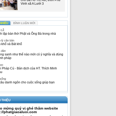
cho Bà Hồ Thị Xết, thôn Phú
Vinh xã A Lưới 3
NHIỀU
BÌNH LUẬN MỚI
i Lễ
h lập bàn thờ Phật và Ông Bà trong nhà
 lý căn bản
 khổ và Bát khổ
n đàn
ng sanh như thế nào mới có ý nghĩa và đúng
nh pháp
học
h Pháp Cú - Bản dịch của HT. Thích Minh
âu
 sống
câu danh ngôn cho cuộc sống giúp bạn
I THIỆU
o mừng quý vị ghé thăm website
p://phatgiaoaluoi.com