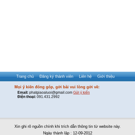
Trang chủ
Đăng ký thành viên
Liên hệ
Giới thiệu
Mọi ý kiến đóng góp, gởi bài vui lòng gởi về:
Email:
phatgiaoaluoi@gmail.com
Gửi ý kiến
Điện thoại:
091.431.2992
Xin ghi rõ nguồn chính khi trích dẫn thông tin từ website này.
Ngày thành lập : 12-09-2012