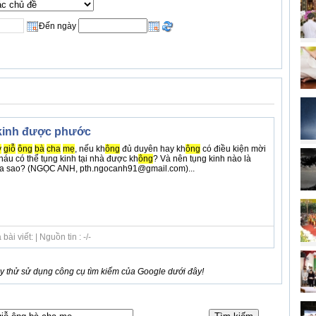
Đến ngày
 kinh được phước
y
giỗ
ông
bà
cha
mẹ
, nếu kh
ông
đủ duyên hay kh
ông
có điều kiện mời
háu có thể tụng kinh tại nhà được kh
ông
? Và nên tụng kinh nào là
ra sao? (NGỌC ANH, pth.ngocanh91@gmail.com)...
i viết: | Nguồn tin : -/-
 thử sử dụng công cụ tìm kiếm của Google dưới đây!