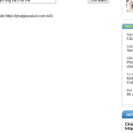
site https://phatgiaoaluoi.com:443
XEM 
Ngh
Các
Giáo
Tam
Diễ
Phó
chá
Tu 
Kin
Ch
Đời
95 
GIỚ
Chà
htt