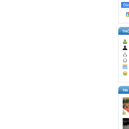
TH
TIN