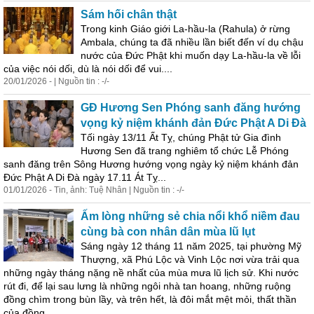
Sám hối chân thật
Trong kinh Giáo giới La-hầu-la (Rahula) ở rừng
Ambala, chúng ta đã nhiều lần biết đến ví dụ chậu
nước của Đức Phật khi muốn dạy La-hầu-la về lỗi
của việc nói dối, dù là nói dối để vui....
20/01/2026 - | Nguồn tin : -/-
GĐ Hương Sen Phóng s
an
h đăng hướng
vọng kỷ niệm khánh đản Đức Phật A Di Đà
Tối ngày 13/11 Ất Tỵ, chúng Phật tử Gia đình
Hương Sen đã tr
an
g nghiêm tổ chức Lễ Phóng
s
an
h đăng trên Sông Hương hướng vọng ngày kỷ niệm khánh đản
Đức Phật A Di Đà ngày 17.11 Át Tỵ...
01/01/2026 - Tin, ảnh: Tuệ Nhân | Nguồn tin : -/-
Ấm lòng những sẻ chia nổi khổ niềm đau
cùng bà con nhân
dân
mùa lũ lụt
Sáng ngày 12 tháng 11 năm 2025, tại phường Mỹ
Thượng, xã Phú Lộc và Vinh Lộc nơi vừa trải qua
những ngày tháng nặng nề nhất của mùa mưa lũ lịch sử. Khi nước
rút đi, để lại sau lưng là những ngôi nhà t
an
ho
an
g, những ruộng
đồng chìm trong bùn lầy, và trên hết, là đôi mắt mệt mỏi, thất thần
của đồng......