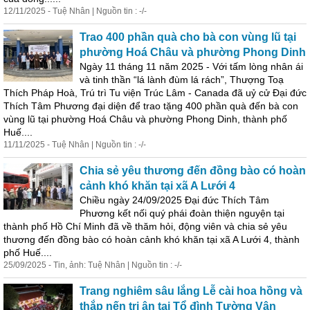
12/11/2025 - Tuệ Nhân | Nguồn tin : -/-
Trao 400 phần quà cho bà con vùng lũ tại
phường Hoá Châu và phường Phong Dinh
Ngày 11 tháng 11 năm 2025 - Với tấm lòng nhân ái
và tinh thần “lá lành đùm lá rách”, Thượng Toạ
Thích Pháp Hoà, Trú trì Tu viện Trúc Lâm - C
an
ada đã uỷ cử Đại đức
Thích Tâm Phương đại diện để trao tặng 400 phần quà đến bà con
vùng lũ tại phường Hoá Châu và phường Phong Dinh, thành phố
Huế....
11/11/2025 - Tuệ Nhân | Nguồn tin : -/-
Chia sẻ yêu thương đến đồng bào có hoàn
cảnh khó khăn tại xã A Lưới 4
Chiều ngày 24/09/2025 Đại đức Thích Tâm
Phương kết nối quý phái đoàn thiện nguyện tại
thành phố Hồ Chí Minh đã về thăm hỏi, động viên và chia sẻ yêu
thương đến đồng bào có hoàn cảnh khó khăn tại xã A Lưới 4, thành
phố Huế....
25/09/2025 - Tin, ảnh: Tuệ Nhân | Nguồn tin : -/-
Tr
an
g nghiêm sâu lắng Lễ cài hoa hồng và
thắp nến tri ân tại Tổ đình Tường Vân