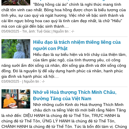
"Bông hồng cài áo" chính là nghi thức m
an
g tính
chất tôn vinh cao nhất. Bông hoa hồng được chọn là biểu tượng của
tình yêu, sự cao quý và ngát hương. Việc nhớ về bậc sinh thành và
cài lên ngực bông hoa cao quý là tình cảm đẹp nhất, là chữ "Hiếu"
mà con cái gửi đến bậc sinh thành....
05/09/2025 - Tin, ảnh: Tuệ Giác | Nguồn tin : -/-
Hiếu đạo là trách nhiệm thiêng liêng của
người con Phật
Hiếu đạo là sự biểu hiện và trôi chảy của thiện tâm,
của tâm giác ngộ, của tình thương yêu, có công
năng sưởi ấm đời sống cá nhân, đời sống gia đình và đời sống cộng
đồng. Đó là nguyên lý để xây dựng hạnh phúc cá nhân, hạnh phúc
gia đình và hạnh phúc xã hội....
03/09/2025 - | Nguồn tin : -/-
Nhớ về Hoà thượng Thích Minh Châu,
Đường Tăng của Việt Nam
Nhờ những cuốn Kinh do Hoà thượng Thích Minh
châu dịch ra tiếng Việt tôi mới biết rằng Niệm Tăng
là nhớ đến: DIỆU HẠNH là chúng đệ tử Thế Tôn, TRỰC HẠNH là
chúng đệ tử Thế Tôn, ỨNG LÝ HẠNH là chúng đệ tử Thế Tôn,
CHÁNH HẠNH là chúng đệ tử Thế Tôn. Tức là bốn đôi tám vị. Chúng