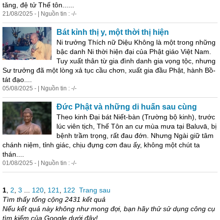
tăng, đệ tử Thế tôn......
21/08/2025 - | Nguồn tin : -/-
Bát kỉnh thị y, một thời thị hiện
Ni trưởng Thích nữ Diệu Không là một trong những
bậc d
an
h Ni thời hiện đại của Phật giáo Việt Nam.
Tuy xuất thân từ gia đình d
an
h gia vọng tộc, nhưng
Sư trưởng đã một lòng xả tục cầu chơn, xuất gia đầu Phật, hành Bồ-
tát đạo....
05/08/2025 - | Nguồn tin : -/-
Đức Phật và những di huấn sau cùng
Theo kinh Đại bát Niết-bàn (Trường bộ kinh), trước
lúc viên tịch, Thế Tôn
an
cư mùa mưa tại Baluvā, bị
bệnh trầm trọng, rất đau đớn. Nhưng Ngài giữ tâm
chánh niệm, tỉnh giác, chịu đựng cơn đau ấy, không một chút ta
thán....
01/08/2025 - | Nguồn tin : -/-
1
,
2
,
3
...
120
,
121
,
122
Trang sau
Tìm thấy tổng cộng 2431 kết quả
Nếu kết quả này không như mong đợi, bạn hãy thử sử dụng công cụ
tìm kiếm của Google dưới đây!