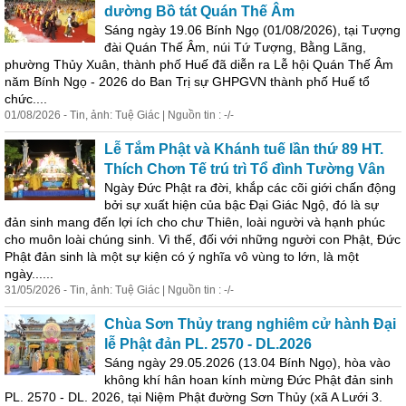
dường Bồ tát Quán Thế Âm
Sáng ngày 19.06 Bính Ngọ (01/08/2026), tại Tượng
đài Quán Thế Âm, núi Tứ Tượng, Bằng Lãng,
phường Thủy Xuân, thành phố Huế đã diễn ra Lễ hội Quán Thế Âm
năm Bính Ngọ - 2026 do B
an
Trị sự GHPGVN thành phố Huế tổ
chức....
01/08/2026 - Tin, ảnh: Tuệ Giác | Nguồn tin : -/-
Lễ Tắm Phật và Khánh tuế lần thứ 89 HT.
Thích Chơn Tế trú trì Tổ đình Tường Vân
Ngày Đức Phật ra đời, khắp các cõi giới chấn động
bởi sự xuất hiện của bậc Đại Giác Ngộ, đó là sự
đản sinh m
an
g đến lợi ích cho chư Thiên, loài người và hạnh phúc
cho muôn loài chúng sinh. Vì thế, đối với những người con Phật, Đức
Phật đản sinh là một sự kiện có ý nghĩa vô vùng to lớn, là một
ngày......
31/05/2026 - Tin, ảnh: Tuệ Giác | Nguồn tin : -/-
Chùa Sơn Thủy tr
an
g nghiêm cử hành Đại
lễ Phật đản PL. 2570 - DL.2026
Sáng ngày 29.05.2026 (13.04 Bính Ngọ), hòa vào
không khí hân ho
an
kính mừng Đức Phật đản sinh
PL. 2570 - DL. 2026, tại Niệm Phật đường Sơn Thủy (xã A Lưới 3.