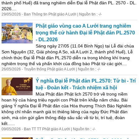
thành phố Huế) đã tr
an
g nghiêm diễn Đại lễ Phật đản PL. 2570 - DL.
2026....
29/05/2026 - B
an
Thông tin Phật giáo A Lưới | Nguồn tin : -/-
Phật giáo vùng cao A Lưới tr
an
g nghiêm
trọng thể cử hành Đại lễ Phật đản PL.2570
- DL.2026
Sáng ngày 27/05 (11.04 Bính Ngọ) tại Lễ đài chùa
Sơn Nguyên (32, Giải phóng A So, xã A Lưới 2, thành phố Huế), Lễ
chính thức Đại lễ Phật đản PL.2570 diễn ra trong không khí tr
an
g
nghiêm trọng thể và phấn khởi của đồng bào Phật tử các giới....
26/05/2026 - Truyền thông Phật giáo A Lưới | Nguồn tin : -/-
Ý nghĩa Đại lễ Phật đản PL.2570: Từ bi - Trí
tuệ - Đoàn kết - Trách nhiệm xã hội
Mùa Phật đản Phật lịch 2570 trở về trong niềm
ho
an
hỷ của hàng triệu người con Phật trên khắp năm châu. Bài
giảng Ý nghĩa Đại lễ Phật đản của Hòa thượng Thích Bảo Nghiêm
không chỉ nhấn mạnh giá trị thiêng liêng của ngày Đức Phật đản
sinh, mà còn gửi gắm thông điệp sâu sắc về từ bi, trí tuệ, đoàn
kết......
09/05/2026 - B
an
TT TT Phật giáo A Lưới | Nguồn tin : -/-