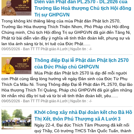
Diễn văn Phật đản PL.2570 - DL.2026 của
Trưởng lão Hoà thượng Chủ tịch Hội đồng
Trị sự GHPGVN
Trong không khí thiêng liêng của mùa Phật đản Phật lịch 2570,
Trưởng lão Hòa thượng Thích Thiện Nhơn, Phó Pháp chủ Hội đồng
Chứng minh, Chủ tịch Hội đồng Trị sự GHPGVN đã gửi đến Tăng Ni,
Phật tử bài diễn văn đầy ý nghĩa về tinh thần đoàn kết, phụng sự và
l
an
tỏa ánh sáng từ bi, trí tuệ của Đức Phật......
09/05/2026 - B
an
TT TT Phật giáo A Lưới | Nguồn tin : -/-
Thông điệp Đại lễ Phật đản Phật lịch 2570
của Đức Pháp chủ GHPGVN
Mùa Phật đản Phật lịch 2570 là dịp để mỗi người
con Phật cùng lắng lòng hướng về ngày Đản sinh của Đức Từ Phụ
Thích Ca Mâu Ni. Trong Thông điệp Đại lễ Phật đản PL.2570, Đại lão
Hòa thượng Thích Trí Quảng, Pháp chủ GHPGVN đã gửi gắm những
lời nhắn nhủ đầy trí tuệ và từ bi về tinh thần đoàn kết, yêu......
09/05/2026 - B
an
TT TT Phật giáo A Lưới | Nguồn tin : -/-
Khởi công xây nhà Đại đoàn kết cho Bà Hồ
Thị Xết, thôn Phú Thượng xã A Lưới 3
Ngày 22-4, Đại đức Thích Tâm Phương đã kết nối
quý Thầy, Cô trường THCS Trần Quốc Tuấn, thành