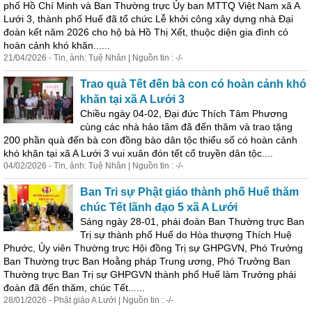
phố Hồ Chí Minh và B
an
Thường trực Ủy b
an
MTTQ Việt Nam xã A
Lưới 3, thành phố Huế đã tổ chức Lễ khởi công xây dựng nhà Đại
đoàn kết năm 2026 cho hộ bà Hồ Thị Xết, thuộc diện gia đình có
hoàn cảnh khó khăn......
21/04/2026 - Tin, ảnh: Tuệ Nhân | Nguồn tin : -/-
Trao quà Tết đến bà con có hoàn cảnh khó
khăn tại xã A Lưới 3
Chiều ngày 04-02, Đại đức Thích Tâm Phương
cùng các nhà hảo tâm đã đến thăm và trao tặng
200 phần quà đến bà con đồng bào
dân
tộc thiểu số có hoàn cảnh
khó khăn tại xã A Lưới 3 vui xuân đón tết cổ truyền
dân
tộc....
04/02/2026 - Tin, ảnh: Tuệ Nhân | Nguồn tin : -/-
B
an
Tri sự Phật giáo thành phố Huế thăm
chúc Tết lãnh đạo 5 xã A Lưới
Sáng ngày 28-01, phái đoàn B
an
Thường trực B
an
Trị sự thành phố Huế do Hòa thượng Thích Huệ
Phước, Ủy viên Thường trực Hội đồng Trị sự GHPGVN, Phó Trưởng
B
an
Thường trực B
an
Hoằng pháp Trung ương, Phó Trưởng B
an
Thường trực B
an
Trị sự GHPGVN thành phố Huế làm Trưởng phái
đoàn đã đến thăm, chúc Tết......
28/01/2026 - Phật giáo A Lưới | Nguồn tin : -/-