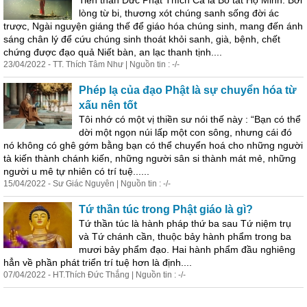
Tiền thân Đức Phật Thích Ca là Bồ tát Hộ Minh. Bởi
lòng từ bi, thương xót chúng sanh sống đời ác
trược, Ngài nguyện giáng thế để giáo hóa chúng sinh, mang đến ánh
sáng chân lý để cứu chúng sinh thoát khỏi sanh, già, bệnh, chết
chứng được đạo quả Niết bàn, an lạc thanh tịnh....
23/04/2022 - TT. Thích Tâm Như | Nguồn tin : -/-
Phép lạ của đạo Phật là sự chuyển hóa từ
xấu nên tốt
Tôi nhớ có một vị thiền sư nói thế này : “Bạn có thể
dời một ngọn núi lấp một con sông, nhưng cái đó
nó không có ghê gớm bằng bạn có thể chuyển hoá cho những người
tà kiến thành chánh kiến, những người sân si thành mát mẻ, những
người u mê tự nhiên có trí tuệ......
15/04/2022 - Sư Giác Nguyên | Nguồn tin : -/-
Tứ thần túc trong Phật giáo là gì?
Tứ thần túc là hành pháp thứ ba sau Tứ niệm trụ
và Tứ chánh cần, thuộc bảy hành phẩm trong ba
mươi bảy phẩm đạo. Hai hành phẩm đầu nghiêng
hẳn về phần phát triển trí tuệ hơn là định....
07/04/2022 - HT.Thích Đức Thắng | Nguồn tin : -/-