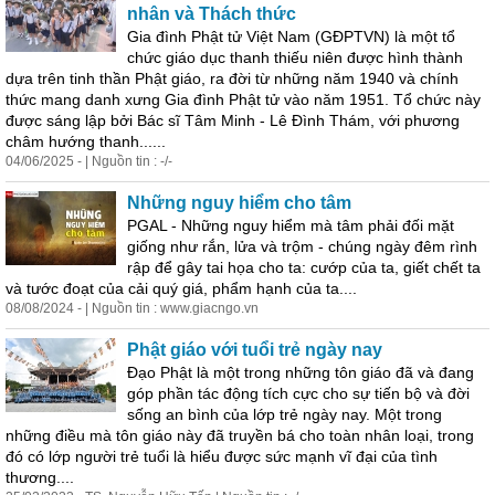
nhân và Thách thức
Gia đình Phật tử Việt Nam (GĐPTVN) là một tổ
chức giáo dục thanh thiếu niên được hình thành
dựa trên tinh thần Phật giáo, ra đời từ những năm 1940 và chính
thức mang danh xưng Gia đình Phật tử vào năm 1951. Tổ chức này
được sáng lập bởi Bác sĩ Tâm Minh - Lê Đình Thám, với phương
châm hướng thanh......
04/06/2025 - | Nguồn tin : -/-
Những nguy hiểm cho tâm
PGAL - Những nguy hiểm mà tâm phải đối mặt
giống như rắn, lửa và trộm - chúng ngày đêm rình
rập để gây tai họa cho ta: cướp của ta, giết chết ta
và tước đoạt của cải quý giá, phẩm hạnh của ta....
08/08/2024 - | Nguồn tin : www.giacngo.vn
Phật giáo với tuổi trẻ ngày nay
Đạo Phật là một trong những tôn giáo đã và đang
góp phần tác động tích cực cho sự tiến bộ và đời
sống an bình của lớp trẻ ngày nay. Một trong
những điều mà tôn giáo này đã truyền bá cho toàn nhân loại, trong
đó có lớp người trẻ tuổi là hiểu được sức mạnh vĩ đại của tình
thương....