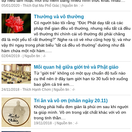
sự hiểu lầm hoặc mối thù hiềm bằng nhiều hình thức khác nhau....
05/01/2020 - Thích Đạt Ma Phổ Giác | Nguồn tin : -/-
Thường và vô thường
Có người bảo tôi rằng: “Đức Phật dạy tất cả các
pháp thế gian đều vô thường, nhưng nếu tất cả đều
vô thường thì chính cái vô thường đó phải chăng
đã là một yếu tố rất thường?” Nghe ra có vẻ như cũng hợp lý, và như
vậy thì ngay trong phát biểu “tất cả đều vô thường” dường như đã
hàm chứa một nội hàm......
02/04/2019 - | Nguồn tin : -/-
Mối quan hệ giữa giới trẻ và Phật giáo
Từ “giới trẻ” không có một quy chuẩn độ tuổi nào
cụ thể nên ở đây tạm giới hạn từ 30 tuổi trở xuống
bao gồm cả trẻ em....
24/11/2018 - Thích Hạnh Chơn | Nguồn tin : -/-
Tri ân và vô ơn (nhân ngày 20.11)
Không phải hiểu đơn giản là phủi ơn sau khi người
ta giúp mình. Vô ơn trong vật chất khác với vô ơn
trong tinh thần....
19/11/2018 - | Nguồn tin : -/-