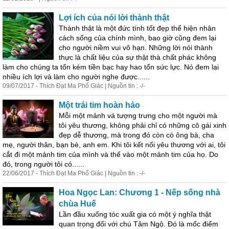
Lợi ích của nói lời thành thật
Thành thật là một đức tính tốt đẹp thể hiện nhân
cách
sống của chính mình, bao giờ cũng đem lại
cho người niềm vui vô hạn. Những lời nói thành
thực là chất liệu của sự thật thà chất phác không
làm cho chúng ta tốn kém tiền bạc hay hao tổn sức lực. Nó đem lại
nhiều ích lợi và làm cho người nghe được......
09/07/2017 - Thích Đạt Ma Phổ Giác | Nguồn tin : -/-
Một trái tim hoàn hảo
Mỗi một mảnh vá tượng trưng cho một người mà
tôi yêu thương, không phải chỉ có những cô gái xinh
đẹp dễ thương, mà trong đó còn có ông bà, cha
mẹ, người thân, bạn bè, anh em. Khi tôi kết nối yêu thương với ai, tôi
cắt đi một mảnh tim của mình và thế vào một mảnh tim của họ. Do
đó, trong người tôi có......
22/06/2017 - Thích Đạt Ma Phổ Giác | Nguồn tin : -/-
Hoa Ngọc Lan: Chương 1 - Nếp sống nhà
chùa Huế
Lần đầu xuống tóc xuất gia có một ý nghĩa thật
quan trọng đối với chú Tâm Ngộ. Ðó là mốc điểm