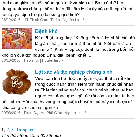
thời gian giữa hai nếp sống quá khứ và hiện tại. Bạn có thể hình
dung ra được chăng những biến đổi tâm lý lúc ấy của một người trẻ
tuổi quyết định từ giã đời sống gia đình?...
06/12/2016 - HT. Thích Chơn Thiện | Nguồn tin : -/-
Bệnh khổ
Đức Phật từng dạy: “Không bệnh là lợi nhất, biết đủ
là giàu nhất, bạn lành là thân nhất, Niết-bàn là an
vui nhất” (Kinh Pháp cú). Bệnh là một trong bốn nỗi
khổ lớn của đời người: Sinh, già, bệnh, chết....
20/10/2016 - Thiện Tài | Nguồn tin : -/-
Lột xác và tập nghiệp chúng sinh
Vượt cạn lên bờ được mấy ai? Quả thật là rất khó,
trong cuộc hành trình kiếm tìm hạnh phúc để nhận
ra Phật tính sáng suốt nơi chính mình, nhìn lại bao
người còn đang gục ngã, để rồi còn lại mình ta bao
nỗi xót xa. Với chút hy vọng trong cuộc chuyển hoá này xin được sẻ
chia cùng với các bạn gần xa,......
09/08/2016 - Thích Đạt Ma Phổ Giác | Nguồn tin : -/-
1
,
2
,
3
Trang sau
Tìm thấy tổng cộng 60 kết quả