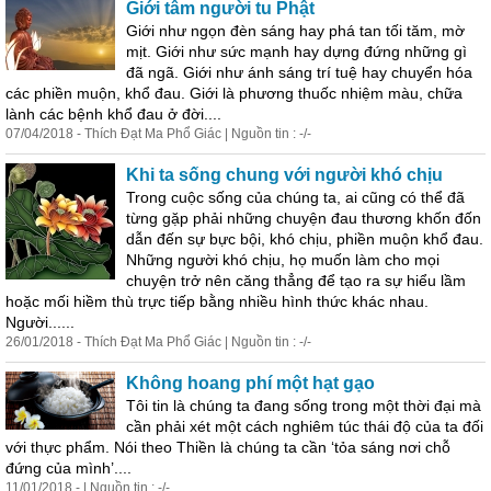
Giới tâm người tu Phật
Giới như ngọn đèn sáng hay phá tan tối tăm, mờ
mịt. Giới như sức mạnh hay dựng đứng những gì
đã ngã. Giới như ánh sáng trí tuệ hay chuyển hóa
các phiền muộn, khổ đau. Giới là phương thuốc nhiệm màu, chữa
lành các bệnh khổ đau ở đời....
07/04/2018 - Thích Đạt Ma Phổ Giác | Nguồn tin : -/-
Khi ta sống chung với người khó chịu
Trong cuộc sống của chúng ta, ai cũng có thể đã
từng gặp phải những chuyện đau thương khốn đốn
dẫn đến sự bực bội, khó chịu, phiền muộn khổ đau.
Những người khó chịu, họ muốn làm cho mọi
chuyện trở nên căng thẳng để tạo ra sự hiểu lầm
hoặc mối hiềm thù trực tiếp bằng nhiều hình thức khác nhau.
Người......
26/01/2018 - Thích Đạt Ma Phổ Giác | Nguồn tin : -/-
Không hoang phí một hạt gạo
Tôi tin là chúng ta đang sống trong một thời đại mà
cần phải xét một
cách
nghiêm túc thái độ của ta đối
với thực phẩm. Nói theo Thiền là chúng ta cần ‘tỏa sáng nơi chỗ
đứng của mình’....
11/01/2018 - | Nguồn tin : -/-