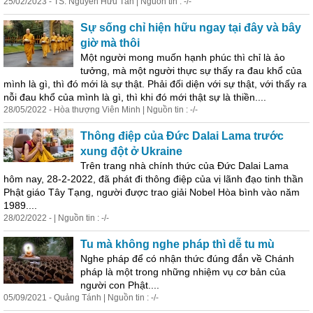
25/02/2023 - TS. Nguyễn Hữu Tấn | Nguồn tin : -/-
Sự sống chỉ hiện hữu ngay tại đây và bây
giờ mà thôi
Một người mong muốn hạnh phúc thì chỉ là ảo
tưởng, mà một người thực sự thấy ra đau khổ của
mình là gì, thì đó mới là sự thật. Phải đối diện với sự thật, với thấy ra
nỗi đau khổ của mình là gì, thì khi đó mới thật sự là thiền....
28/05/2022 - Hòa thượng Viên Minh | Nguồn tin : -/-
Thông điệp của Đức Dalai Lama trước
xung đột ở Ukraine
Trên trang nhà chính thức của Đức Dalai Lama
hôm nay, 28-2-2022, đã phát đi thông điệp của vị lãnh đạo tinh thần
Phật giáo Tây Tạng, người được trao giải Nobel Hòa bình vào năm
1989....
28/02/2022 - | Nguồn tin : -/-
Tu mà không nghe pháp thì dễ tu mù
Nghe pháp để có nhận thức đúng đắn về Chánh
pháp là một trong những nhiệm vụ cơ bản của
người con Phật....
05/09/2021 - Quảng Tánh | Nguồn tin : -/-