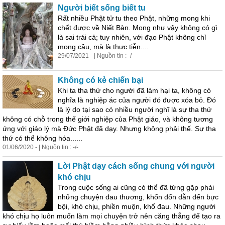
Người biết sống biết tu
Rất nhiều Phật tử tu theo Phật, những mong khi
chết được về Niết Bàn. Mong như vậy không có gì
là sai trái cả; tuy nhiên, với đạo Phật không chỉ
mong cầu, mà là thực tiễn....
29/07/2021 - | Nguồn tin : -/-
Không có kẻ chiến bại
Khi ta tha thứ cho người đã làm hại ta, không có
nghĩa là nghiệp ác của người đó được xóa bỏ. Đó
là lý do tại sao có nhiều người nghĩ là sự tha thứ
không có chỗ trong thế giới nghiệp của Phật giáo, và không tương
ứng với giáo lý mà Đức Phật đã dạy. Nhưng không phải thế. Sự tha
thứ có thể không hóa......
01/06/2020 - | Nguồn tin : -/-
Lời Phật dạy
cách
sống chung với người
khó chịu
Trong cuộc sống ai cũng có thể đã từng gặp phải
những chuyện đau thương, khốn đốn dẫn đến bực
bội, khó chịu, phiền muộn, khổ đau. Những người
khó chịu họ luôn muốn làm mọi chuyện trở nên căng thẳng để tạo ra