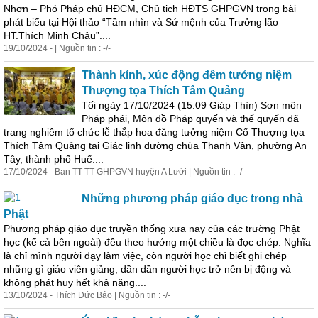
Nhơn – Phó Pháp chủ HĐCM, Chủ tịch HĐTS GHPGVN trong bài
phát biểu tại Hội thảo “Tầm nhìn và Sứ mệnh của Trưởng lão
HT.Thích
Minh
Châu”....
19/10/2024 - | Nguồn tin : -/-
Thành kính, xúc động đêm tưởng niệm
Thượng tọa Thích Tâm Quảng
Tối ngày 17/10/2024 (15.09 Giáp Thìn) Sơn môn
Pháp phái, Môn đồ Pháp quyến và thế quyến đã
trang nghiêm tổ chức lễ thắp hoa đăng tưởng niệm Cố Thượng tọa
Thích Tâm Quảng tại Giác linh đường chùa Thanh Vân, phường An
Tây, thành phố Huế....
17/10/2024 - Ban TT TT GHPGVN huyện A Lưới | Nguồn tin : -/-
Những phương pháp giáo dục trong nhà
Phật
Phương pháp giáo dục truyền thống xưa nay của các trường Phật
học (kể cả bên ngoài) đều theo hướng một chiều là đọc chép. Nghĩa
là chỉ mình người dạy làm việc, còn người học chỉ biết ghi chép
những gì giáo viên giảng, dần dần người học trở nên bị động và
không phát huy hết khả năng....
13/10/2024 - Thích Đức Bảo | Nguồn tin : -/-