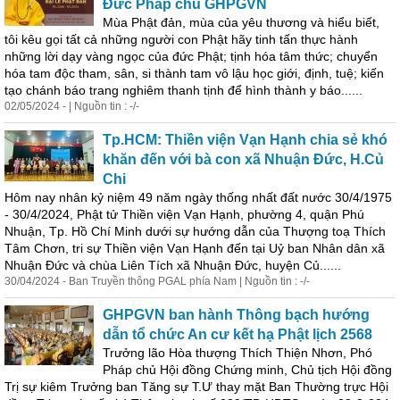
Đức Pháp chủ GHPGVN
Mùa Phật đản, mùa của yêu thương và hiểu biết,
tôi kêu gọi tất cả những người con Phật hãy tinh tấn thực hành
những lời dạy vàng ngọc của đức Phật; tịnh hóa tâm thức; chuyển
hóa tam độc tham, sân, si thành tam vô lậu học giới, định, tuệ; kiến
tạo chánh báo trang nghiêm thanh tịnh để hình thành y báo......
02/05/2024 - | Nguồn tin : -/-
Tp.HCM: Thiền viện Vạn Hạnh chia sẻ khó
khăn đến với bà con xã Nhuận Đức, H.Củ
Chi
Hôm nay nhân kỷ niệm 49 năm ngày thống nhất đất nước 30/4/1975
- 30/4/2024, Phật tử Thiền viện Vạn Hạnh, phường 4, quận Phú
Nhuận, Tp. Hồ
Chí
Minh
dưới sự hướng dẫn của Thượng toạ Thích
Tâm Chơn, tri sự Thiền viện Vạn Hạnh đến tại Uỷ ban Nhân dân xã
Nhuận Đức và chùa Liên Tích xã Nhuận Đức, huyện Củ......
30/04/2024 - Ban Truyền thông PGAL phía Nam | Nguồn tin : -/-
GHPGVN ban hành Thông bạch hướng
dẫn tổ chức An cư kết hạ Phật lịch 2568
Trưởng lão Hòa thượng Thích Thiện Nhơn, Phó
Pháp chủ Hội đồng Chứng
minh
, Chủ tịch Hội đồng
Trị sự kiêm Trưởng ban Tăng sự T.Ư thay mặt Ban Thường trực Hội