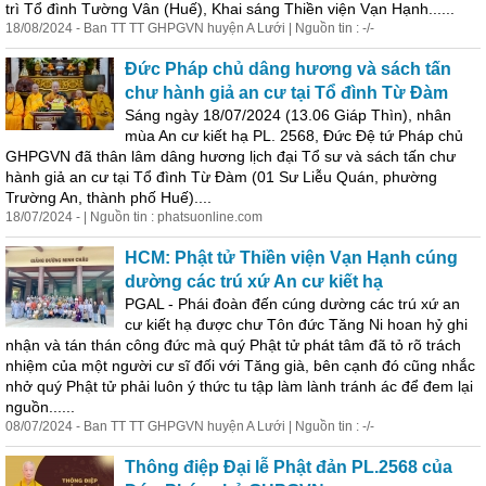
trì Tổ đình Tường Vân (Huế), Khai sáng Thiền viện Vạn Hạnh......
18/08/2024 - Ban TT TT GHPGVN huyện A Lưới | Nguồn tin : -/-
Đức Pháp chủ dâng hương và sách tấn
chư hành giả an cư tại Tổ đình Từ Đàm
Sáng ngày 18/07/2024 (13.06 Giáp Thìn), nhân
mùa An cư kiết hạ PL. 2568, Đức Đệ tứ Pháp chủ
GHPGVN đã thân lâm dâng hương lịch đại Tổ sư và sách tấn chư
hành giả an cư tại Tổ đình Từ Đàm (01 Sư Liễu Quán, phường
Trường An, thành phố Huế)....
18/07/2024 - | Nguồn tin : phatsuonline.com
HCM: Phật tử Thiền viện Vạn Hạnh cúng
dường các trú xứ An cư kiết hạ
PGAL - Phái đoàn đến cúng dường các trú xứ an
cư kiết hạ được chư Tôn đức Tăng Ni hoan hỷ ghi
nhận và tán thán công đức mà quý Phật tử phát tâm đã tỏ rõ trách
nhiệm của một người cư sĩ đối với Tăng già, bên cạnh đó cũng nhắc
nhở quý Phật tử phải luôn ý thức tu tập làm lành tránh ác để đem lại
nguồn......
08/07/2024 - Ban TT TT GHPGVN huyện A Lưới | Nguồn tin : -/-
Thông điệp Đại lễ Phật đản PL.2568 của