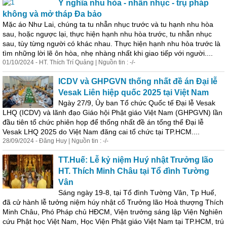
Ý nghĩa nhu hòa - nhẫn nhục - trụ pháp
không và mở tháp Đa bảo
Mặc áo Như Lai, chúng ta tu nhẫn nhục trước và tu hạnh nhu hòa
sau, hoặc ngược lại, thực hiện hạnh nhu hòa trước, tu nhẫn nhục
sau, tùy từng người có khác nhau. Thực hiện hạnh nhu hòa trước là
tìm những lời lẽ ôn hòa, nhẹ nhàng nhất khi giao tiếp với người....
01/10/2024 - HT. Thích Trí Quảng | Nguồn tin : -/-
ICDV và GHPGVN thống nhất đề án Đại lễ
Vesak Liên hiệp quốc 2025 tại Việt Nam
Ngày 27/9, Ủy ban Tổ chức Quốc tế Đại lễ Vesak
LHQ (ICDV) và lãnh đạo Giáo hội Phật giáo Việt Nam (GHPGVN) lần
đầu tiên tổ chức phiên họp để thống nhất đề án tổng thể Đại lễ
Vesak LHQ 2025 do Việt Nam đăng cai tổ chức tại TP.HCM....
28/09/2024 - Đăng Huy | Nguồn tin : -/-
TT.Huế: Lễ kỷ niệm Huý nhật Trưởng lão
HT. Thích
Minh
Châu tại Tổ đình Tường
Vân
Sáng ngày 19-8, tại Tổ đình Tường Vân, Tp Huế,
đã cử hành lễ tưởng niệm húy nhật cố Trưởng lão Hoà thượng Thích
Minh
Châu, Phó Pháp chủ HĐCM, Viện trưởng sáng lập Viện Nghiên
cứu Phật học Việt Nam, Học Viện Phật giáo Việt Nam tại TP.HCM, trú