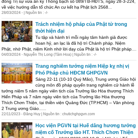
đồng Trị sự vừa ấn ký Thông bạch số 089/TB-HĐTS, ngày 28-3-224,
về việc hướng dẫn tổ chức An cư kết hạ Phật lịch 2568...
28/03/2024 - | Nguồn tin : -/-
Trách nhiệm hộ pháp của Phật tử trong
thời hiện đại
Tu tập và hành trì mỗi ngày tâm hành giả được
hoan hỷ, an lạc là đã hộ trì Chánh pháp. Niệm
Phật, nhớ Phật, niệm Kinh nhớ lời dạy của Phật là hộ trì Phật pháp....
04/03/2024 - Nguyễn Thị Long (Tâm Hoa) | Nguồn tin : -/-
Trang nghiêm tưởng niệm Hiệp kỵ nhị vị
Phó Pháp chủ HĐCM GHPGVN
Sáng 22-11 (10-10 Quý Mão), Trung ương Giáo hội
cùng môn đồ pháp quyến trang nghiêm cử hành lễ
tưởng niệm 5 năm ngày viên tịch của Trưởng lão Hòa thượng Thích
Hiển Pháp và 7 năm ngày viên tịch của Trưởng lão Hòa thượng
Thích Chơn Thiện, tại thiền viện Quảng Đức (TP.HCM) – Văn phòng
2 Trung ương Giáo......
22/11/2023 - Đăng Huy | Nguồn tin : chutichghpgvn.com
Học viện PGVN tại Huế dâng hương tưởng
niệm cố Trưởng lão HT. Thích Chơn Thiện