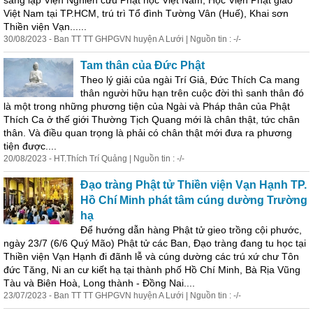
sáng lập Viện Nghiên cứu Phật học Việt Nam, Học Viện Phật giáo
Việt Nam tại TP.HCM, trú trì Tổ đình Tường Vân (Huế), Khai sơn
Thiền viện Vạn......
30/08/2023 - Ban TT TT GHPGVN huyện A Lưới | Nguồn tin : -/-
Tam thân của Đức Phật
Theo lý giải của ngài Trí Giả, Đức Thích Ca mang
thân người hữu hạn trên cuộc đời thì sanh thân đó
là một trong những phương tiện của Ngài và Pháp thân của Phật
Thích Ca ở thế giới Thường Tịch Quang mới là chân thật, tức chân
thân. Và điều quan trọng là phải có chân thật mới đưa ra phương
tiện được....
20/08/2023 - HT.Thích Trí Quảng | Nguồn tin : -/-
Đạo tràng Phật tử Thiền viện Vạn Hạnh TP.
Hồ
Chí
Minh
phát tâm cúng dường Trường
hạ
Để hướng dẫn hàng Phật tử gieo trồng cội phước,
ngày 23/7 (6/6 Quý Mão) Phật tử các Ban, Đạo tràng đang tu học tại
Thiền viện Vạn Hạnh đi đãnh lễ và cúng dường các trú xứ chư Tôn
đức Tăng, Ni an cư kiết hạ tại thành phố Hồ
Chí
Minh
, Bà Rịa Vũng
Tàu và Biên Hoà, Long thành - Đồng Nai....
23/07/2023 - Ban TT TT GHPGVN huyện A Lưới | Nguồn tin : -/-