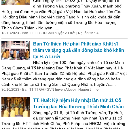
Chiều ngày 19/11/2023 (07.10 Quý Mão) tại Tổ
đình Tường Vân, phường Thủy Xuân, thành phố
Huế; phái đoàn Học viện Phật giáo Việt Nam tại Huế chư Tôn đức
Hội đồng Điều hành Học viện cùng Tăng Ni sinh các khóa đã đến
dâng hương, thành tâm tưởng niệm cố Trưởng lão Hòa thượng
Thích Chơn Thiện - Nguyên......
18/11/2023 - Ban TT TT GHPGVN huyện A Lưới | Nguồn tin : -/-
Ban Từ thiện Hệ phái Phật giáo Khất sĩ
thăm và tặng quà đến đồng bào khó khăn
tại H. A Lưới
Nhân kỷ niệm 100 năm ngày sinh của Tổ sư
Minh
Đăng Quang, vị Tổ khai sáng Đạo Phật Khất sĩ Việt Nam nay là Hệ
Phật giáo Khất sĩ. Ban Từ thiện Xã hội Hệ phái Phật giáo Khất sĩ Việt
Nam đã về thăm và tặng quà đến các gia đình đồng bào có hoàn
cảnh khó khăn tại xã Trung Sơn, xã Quảng Nhâm, huyện A......
30/10/2023 - Ban TT TT GHPGVN huyện A Lưới | Nguồn tin : -/-
TT. Huế: Kỷ niệm Húy nhật lần thứ 11 Cố
Trưởng lão Hòa thượng Thích
Minh
Châu
Sáng ngày 31-8, tại Tổ đình Tường Vân, Tp Huế,
đã cử hành lễ tưởng niệm húy nhật lần thứ 11 cố
Trưởng lão HT.Thích
Minh
Châu, Phó Pháp chủ HĐCM, Viện trưởng