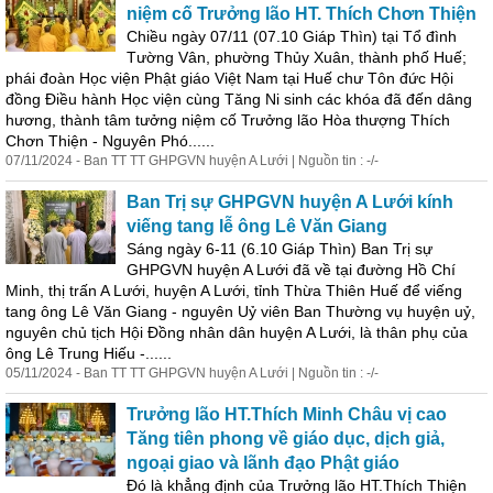
niệm cố Trưởng lão HT. Thích Chơn Thiện
Chiều ngày 07/11 (07.10 Giáp Thìn) tại Tổ đình
Tường Vân, phường Thủy Xuân, thành phố Huế;
phái đoàn Học viện Phật giáo Việt Nam tại Huế chư Tôn đức Hội
đồng Điều hành Học viện cùng Tăng Ni sinh các khóa đã đến dâng
hương, thành tâm tưởng niệm cố Trưởng lão Hòa thượng Thích
Chơn Thiện - Nguyên Phó......
07/11/2024 - Ban TT TT GHPGVN huyện A Lưới | Nguồn tin : -/-
Ban Trị sự GHPGVN huyện A Lưới kính
viếng tang lễ ông Lê Văn Giang
Sáng ngày 6-11 (6.10 Giáp Thìn) Ban Trị sự
GHPGVN huyện A Lưới đã về tại đường Hồ
Chí
Minh
, thị trấn A Lưới, huyện A Lưới, tỉnh Thừa Thiên Huế để viếng
tang ông Lê Văn Giang - nguyên Uỷ viên Ban Thường vụ huyện uỷ,
nguyên chủ tịch Hội Đồng nhân dân huyện A Lưới, là thân phụ của
ông Lê Trung Hiếu -......
05/11/2024 - Ban TT TT GHPGVN huyện A Lưới | Nguồn tin : -/-
Trưởng lão HT.Thích
Minh
Châu vị cao
Tăng tiên phong về giáo dục, dịch giả,
ngoại giao và lãnh đạo Phật giáo
Đó là khẳng định của Trưởng lão HT.Thích Thiện