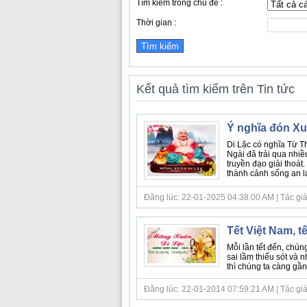
Tìm kiếm trong chủ đề :
Thời gian :
Kết quả tìm kiếm trên Tin tức
Ý nghĩa đón Xu
Di Lặc có nghĩa Từ T
Ngài đã trải qua nhi
truyền đạo giải thoát
thành cảnh sống an lạc
Đăng lúc: 22-01-2025 04:38:00 AM | Tác giả bà
Tết Việt Nam, tế
Mỗi lần tết đến, chú
sai lầm thiếu sót và 
thì chúng ta càng gần 
Đăng lúc: 22-01-2014 07:59:21 AM | Tác giả 