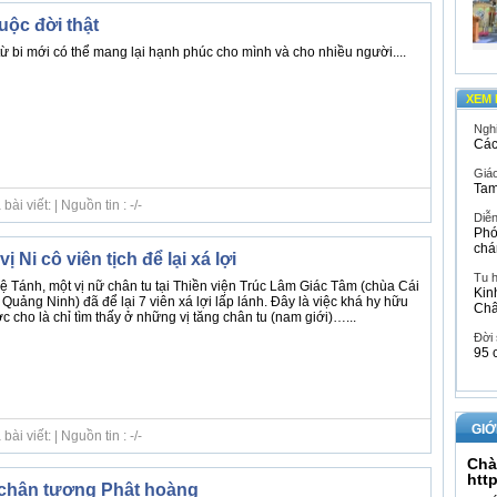
uộc đời thật
g từ bi mới có thể mang lại hạnh phúc cho mình và cho nhiều người....
XEM 
Ngh
Các
Giáo
Tam
i viết: | Nguồn tin : -/-
Diễ
Phó
chá
 Ni cô viên tịch để lại xá lợi
Tu 
Huệ Tánh, một vị nữ chân tu tại Thiền viện Trúc Lâm Giác Tâm (chùa Cái
Kin
uảng Ninh) đã để lại 7 viên xá lợi lấp lánh. Đây là việc khá hy hữu
Ch
c cho là chỉ tìm thấy ở những vị tăng chân tu (nam giới)…...
Đời
95 
GIỚ
i viết: | Nguồn tin : -/-
Chà
htt
chân tượng Phật hoàng