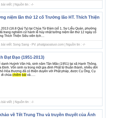
i viết: | Nguồn tin : -/-
ng niệm lần thứ 12 cố Trưởng lão HT. Thích Thiện
.2013 (16.8 Quý Tỵ) tại Chùa Từ Đàm (số 1, Sư Liễu Quán, phường
đã trang nghiêm cử hành lễ húy nhật tưởng niệm lần thứ 12 ngày cố
 Thích Thiện Siêu viên tịch....
ài viết: Song Sang - PV. phatgiaoaluoi.com | Nguồn tin : -/-
ch Đạt Đạo (1951-2013)
ế danh Huỳnh Văn Hà, sinh năm Tân Mão (1951) tại xã Hạnh Thông,
 Định. Vốn sinh ra trong một gia đình Phật tử thuần thành, nhiều đời
 nhỏ Hòa thượng đã có thiện duyên với Phật pháp, được Cụ Ông, Cụ
 đi chùa
chiêm
bái
và......
i viết: | Nguồn tin : -/-
khảo về Tết Trung Thu và truyền thuyết của Ánh