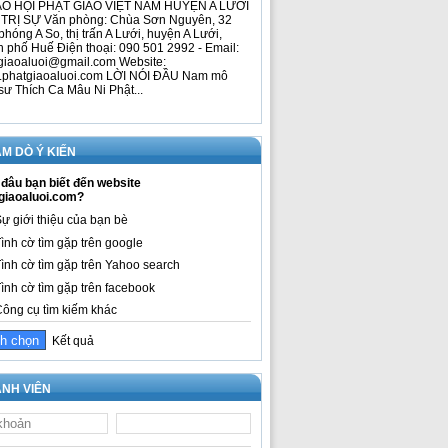
O HỘI PHẬT GIÁO VIỆT NAM HUYỆN A LƯỚI
TRỊ SỰ Văn phòng: Chùa Sơn Nguyên, 32
phóng A So, thị trấn A Lưới, huyện A Lưới,
h phố Huế Điện thoại: 090 501 2992 - Email:
giaoaluoi@gmail.com Website:
phatgiaoaluoi.com LỜI NÓI ĐẦU Nam mô
sư Thích Ca Mâu Ni Phật...
M DÒ Ý KIẾN
đâu bạn biết đến website
giaoaluoi.com?
ự giới thiệu của bạn bè
ình cờ tìm gặp trên google
ình cờ tìm gặp trên Yahoo search
ình cờ tìm gặp trên facebook
ông cụ tìm kiếm khác
Kết quả
NH VIÊN