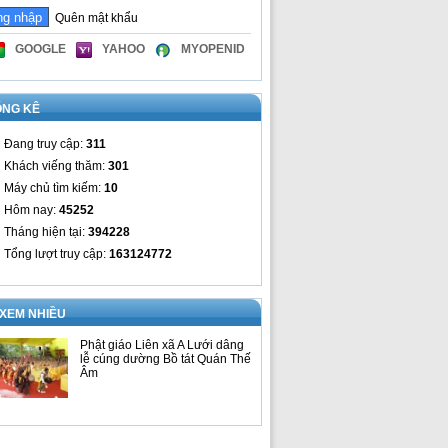
Quên mật khẩu
GOOGLE
YAHOO
MYOPENID
ỐNG KÊ
Đang truy cập:
311
Khách viếng thăm:
301
Máy chủ tìm kiếm:
10
Hôm nay:
45252
Tháng hiện tại:
394228
Tổng lượt truy cập:
163124772
 XEM NHIỀU
Phật giáo Liên xã A Lưới dâng
lễ cúng dường Bồ tát Quán Thế
Âm