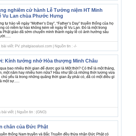
ang nghiêm cử hành Lễ Tưởng niệm HT Minh
lễ Vu Lan chùa Phước Hưng
 tự hào về ngày “Mother’s Day”, “Father’s Day” truyền thống của họ
ũng có niềm tự hào không kém về ngày lễ Vu Lan. Đó là một trong
a Phật giáo đã sớm chuyển mình thành ngày lễ có ảnh hưởng sâu
i......
ài viết: PV. phatgiaoaluoi.com | Nguồn tin : -/-
ời: Kính tưởng nhớ Hòa thượng Minh Châu
 qua bao nhiêu thời gian để được gọi là Một thời? Có thể là một tháng,
m, một năm hay nhiều hơn nữa? Hầu như tất cả những thời lượng vừa
chủ yếu là trong những quãng thời gian ấy phải có, đã có một điều gì
 một sự......
bài viết: | Nguồn tin : (GNO)
n chân của Đức Phật
truyền thống Nam truyền và Bắc Truyền đều thừa nhận Đức Phật có