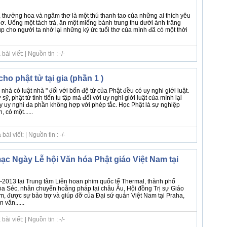
, thưởng hoa và ngâm thơ là một thú thanh tao của những ai thích yêu
ơ. Uống một tách trà, ăn một miếng bánh trung thu dưới ánh trăng
úp cho người ta nhớ lại những ký ức tuổi thơ của mình đã có một thời
i viết: | Nguồn tin : -/-
ho phật tử tại gia (phần 1 )
hà có luật nhà " đối với bốn đệ tử của Phật đều có uy nghi giới luật.
ỹ, phật tử tính tiến tu tập mà đối với uy nghi giới luật của mình lại
ậy uy nghi đa phần không hợp với phép tắc. Học Phật là sự nghiệp
 có một......
i viết: | Nguồn tin : -/-
ạc Ngày Lễ hội Văn hóa Phật giáo Việt Nam tại
2013 tại Trung tâm Liên hoan phim quốc tế Thermal, thành phố
òa Séc, nhân chuyến hoằng pháp tại châu Âu, Hội đồng Trị sự Giáo
m, được sự bảo trợ và giúp đỡ của Đại sứ quán Việt Nam tại Praha,
văn......
i viết: | Nguồn tin : -/-