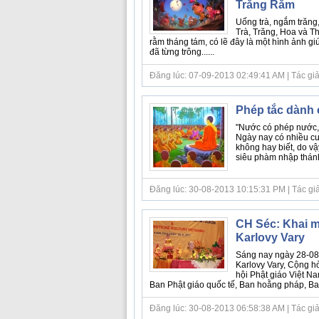
Trăng Rằm
Uống trà, ngắm trăng
Trà, Trăng, Hoa và Th
rằm tháng tám, có lẽ đây là một hình ảnh gi
đã từng trông......
Đăng lúc: 07-09-2013 02:49:41 AM | Tác giả bà
Phép tắc dành c
"Nước có phép nước, n
Ngày nay có nhiều cư s
không hay biết, do v
siêu phàm nhập thánh,
Đăng lúc: 30-08-2013 10:15:31 PM | Tác giả bà
CH Séc: Khai m
Karlovy Vary
Sáng nay ngày 28-08-
Karlovy Vary, Cộng h
hội Phật giáo Việt Na
Ban Phật giáo quốc tế, Ban hoằng pháp, Ban 
Đăng lúc: 30-08-2013 06:58:38 AM | Tác giả bà