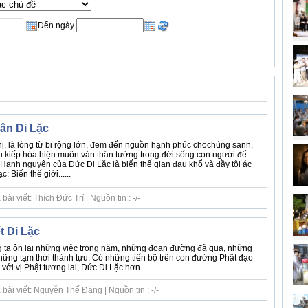
Đến ngày
ân Di Lặc
hị, là lòng từ bi rộng lớn, đem đến nguồn hạnh phúc chochúng sanh.
ều kiếp hóa hiện muôn vàn thân tướng trong đời sống con người để
. Hạnh nguyện của Đức Di Lặc là biến thế gian đau khổ và đầy tội ác
; Biến thế giới......
i viết: Thích Đức Trí | Nguồn tin : -/-
t Di Lặc
ng ta ôn lại những việc trong năm, những đoạn đường đã qua, những
những tạm thời thành tựu. Có những tiến bộ trên con đường Phật đạo
với vị Phật tương lai, Đức Di Lặc hơn....
bài viết: Nguyễn Thế Đăng | Nguồn tin : -/-