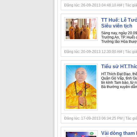
Đăng lúc: 26-09-2013 04:48:10 AM | Tác giả bà
TT Huế: Lễ Tưở
Siêu viên tịch
Sáng nay, ngày 20.09
Trường An, TP. Huế) 
Trưởng lão Hòa thượng
Đăng lúc: 20-09-2013 12:30:00 AM | Tác giả b
Tiểu sử HT.Thí
HT.Thích Đạt Đạo, th
Quận Gò Vấp, tỉnh Gia
tin kính Tam bảo, từ
Bà thường xuyên dẫn
Đăng lúc: 17-09-2013 06:34:25 PM | Tác giả bà
Vài dòng tham 