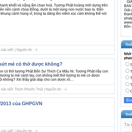
GIÁ
thanh khiết và nắng ấm chan hoà. Tượng Phật hoàng mới dựng trên
BAN 
trên nền cảnh chùa Đồng, dưới là một vùng non nước bao la. Đến
Giải 
 khung cảnh hùng vĩ, trong ta dâng lên niềm xúc cảm không thể nói
thàn
phat
www.
Bổn 
THĂ
i viết: | Nguồn tin : -/-
Nhờ 
phat
 sứt mẻ có thờ được không?
S
con có thờ tượng Phật Bổn Sư Thích Ca Mâu Ni. Tượng Phật nầy con
T
 tượng bị mẻ cánh tay, con không biết thờ tượng bị mẻ có được
T
 không? Xin thầy giải đáp cho con được rõ....
T
ài viết: Thích Phước Thái | Nguồn tin : -/-
C
 9/2013 của GHPGVN
THÀ
i viết: | Nguồn tin : -/-