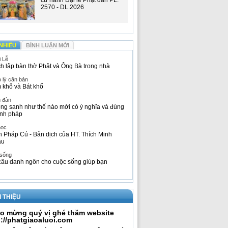
cử hành Đại lễ Phật đản PL.
2570 - DL.2026
NHIỀU
BÌNH LUẬN MỚI
i Lễ
h lập bàn thờ Phật và Ông Bà trong nhà
 lý căn bản
 khổ và Bát khổ
n đàn
ng sanh như thế nào mới có ý nghĩa và đúng
nh pháp
học
h Pháp Cú - Bản dịch của HT. Thích Minh
âu
 sống
câu danh ngôn cho cuộc sống giúp bạn
I THIỆU
o mừng quý vị ghé thăm website
p://phatgiaoaluoi.com