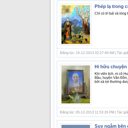
Phép lạ trong c
Chỉ có trí tuệ và lòn
Đăng lúc: 24-12-2013 02:27:40 AM | Tác giả bà
Hi hữu chuyện vị
Khi viên tịch, ni cô 
Bầu, huyện Vân Đồn, Q
bởi xá lợi thường đượ
Đăng lúc: 05-12-2013 11:53:26 PM | Tác giả bà
Suy ngẫm bên 