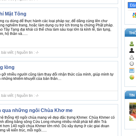
hí Mật Tông
ng cụ dùng để thực hành các loại pháp sự, để dâng cúng lên chư
ng nghiêm trang, hoặc làm dụng cụ trợ ích trong tu chứng Phật pháp.
 Tây Tạng đại khái có thể chia làm sáu loại lớn là kính lễ, tán tụng,
TH
, hộ thân và......
i viết: | Nguồn tin : -/-
ng lòng
p gỡ nhiều người cũng làm thay đổi nhận thức của mình, giúp mình tự
h những khiếm khuyết của bản thân....
TIN
i viết: | Nguồn tin : -/-
nh qua những ngôi Chùa Khơ me
à hệ thống 40 ngôi chùa mang vẻ đẹp đặc trưng Khmer. Chùa Khmer có
ỉnh đồng bằng sông Cửu Long nhưng nhiều nhất phải kể đến Trà
tới hơn 140 ngôi chùa Khmer lớn nhỏ. Dù xây dựng ở các giai đoạn
g về kiến trúc, mỗi ngôi......