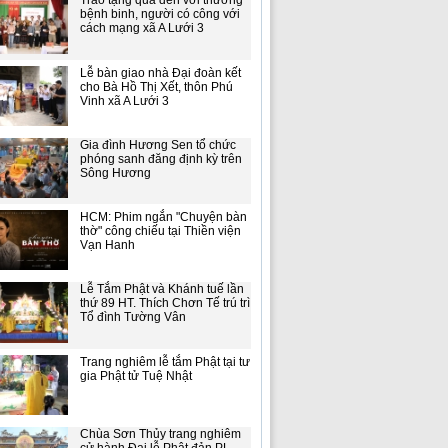
Trao tặng quà đến với thương
bệnh binh, người có công với
cách mạng xã A Lưới 3
Lễ bàn giao nhà Đại đoàn kết
cho Bà Hồ Thị Xết, thôn Phú
Vinh xã A Lưới 3
Gia đình Hương Sen tổ chức
phóng sanh đăng định kỳ trên
Sông Hương
HCM: Phim ngắn "Chuyện bàn
thờ" công chiếu tại Thiền viện
Vạn Hanh
Lễ Tắm Phật và Khánh tuế lần
thứ 89 HT. Thích Chơn Tế trú trì
Tổ đình Tường Vân
Trang nghiêm lễ tắm Phật tại tư
gia Phật tử Tuệ Nhật
Chùa Sơn Thủy trang nghiêm