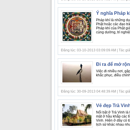
Ý nghĩa Pháp k
Pháp khí là những dụ
Phật hoặc các đạo trà
Pháp khí của Phật giáo
cúng dường, trì nghiệm
Đăng lúc: 03-10-2013 03:09:09 AM | Tác giả bà
Đi ra để mở rộ
Việc đi nhiều nơi, gặ
khắc phục, điều chỉn
Đăng lúc: 30-09-2013 04:48:39 AM | Tác giả bà
Vẻ đẹp Trà Vi
Nổi bật ở Trà Vinh l
mặt ở hầu khắp các t
Vinh. Hiện ở đây có 
lịch sử khác nhau nhưn