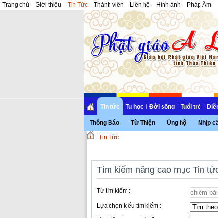
Trang chủ
Giới thiệu
Tin Tức
Thành viên
Liên hệ
Hình ảnh
Pháp Âm
Tin tức
Tu học
Đời sống
Tuổi trẻ
Diễ
Thông Báo
Từ Thiện
Ủng hộ
Nhịp c
Tin Tức
Tìm kiếm nâng cao mục Tin tứ
Từ tìm kiếm :
Lựa chọn kiểu tìm kiếm :