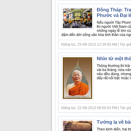
Đồng Tháp: Tr
Phước và Đại 
Nếu người Tây Phương
thì người Việt Nam c
những ngày lễ lớn củ
đậm đến đời sống văn hóa tinh thần của ngườ
Đăng lúc: 25-08-2013 12:39:00 AM | Tác giả b
Nhìn từ một th
Thông thường thì trải
vài ba tháng, nửa nă
nêu đều đúng, nhưng 
đấy rất nổi bật: hoặc là
Đăng lúc: 22-08-2013 09:50:03 PM | Tác giả 
Tướng lạ về bà
Theo kinh điển, hai 