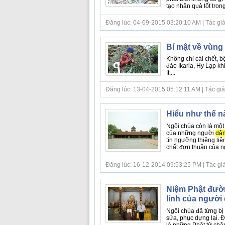
tạo nhân quả tốt trong
Đăng lúc: 04-09-2015 03:20:10 AM | Tác giả b
Bí mật về vùng
Không chỉ cái chết, 
đảo Ikaria, Hy Lạp kh
ít....
Đăng lúc: 13-04-2015 05:12:11 AM | Tác giả bà
Hiểu như thế n
Ngôi chùa còn là một
của những người
dâ
tín ngưỡng thiêng liê
chất đơn thuần của 
Đăng lúc: 16-12-2014 09:53:25 PM | Tác giả bà
Niệm Phật đườn
linh của người
Ngôi chùa đã từng bị
sửa, phục dựng lại. Đ