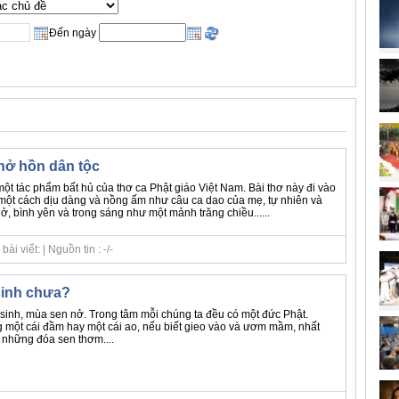
Đến ngày
hở hồn dân tộc
ột tác phẩm bất hủ của thơ ca Phật giáo Việt Nam. Bài thơ này đi vào
ột cách dịu dàng và nồng ấm như câu ca dao của mẹ, tự nhiên và
, bình yên và trong sáng như một mảnh trăng chiều......
i viết: | Nguồn tin : -/-
sinh chưa?
sinh, mùa sen nở. Trong tâm mỗi chúng ta đều có một đức Phật.
 một cái đầm hay một cái ao, nếu biết gieo vào và ươm mầm, nhất
 những đóa sen thơm....