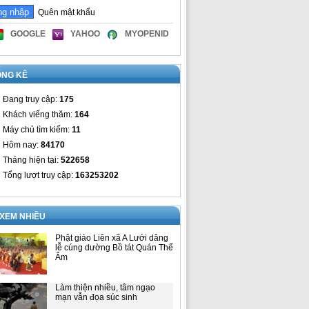
Quên mật khẩu
GOOGLE
YAHOO
MYOPENID
ỐNG KÊ
Đang truy cập:
175
Khách viếng thăm:
164
Máy chủ tìm kiếm:
11
Hôm nay:
84170
Tháng hiện tại:
522658
Tổng lượt truy cập:
163253202
 XEM NHIỀU
Phật giáo Liên xã A Lưới dâng
lễ cúng dường Bồ tát Quán Thế
Âm
Làm thiện nhiều, tâm ngạo
mạn vẫn đọa súc sinh