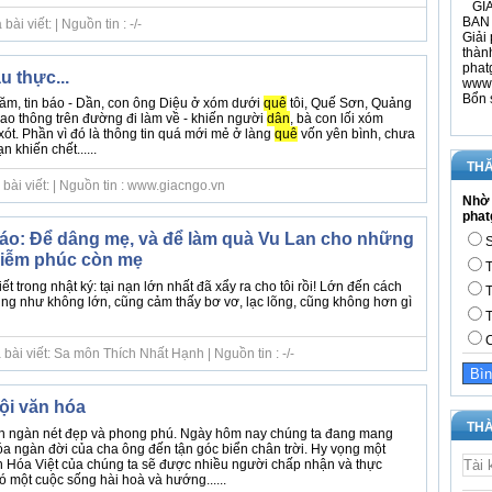
GIÁ
BAN 
i viết: | Nguồn tin : -/-
Giải 
thàn
phat
 thực...
www.
Bổn 
m, tin báo - Dần, con ông Diệu ở xóm dưới
quê
tôi, Quế Sơn, Quảng
iao thông trên đường đi làm về - khiến người
dân
, bà con lối xóm
ót. Phần vì đó là thông tin quá mới mẻ ở làng
quê
vốn yên bình, chưa
n khiến chết......
THĂ
bài viết: | Nguồn tin : www.giacngo.vn
Nhờ 
phat
áo: Để dâng mẹ, và để làm quà Vu Lan cho những
S
diễm phúc còn mẹ
T
iết trong nhật ký: tại nạn lớn nhất đã xẩy ra cho tôi rồi! Lớn đến cách
T
ng như không lớn, cũng cảm thấy bơ vơ, lạc lõng, cũng không hơn gì
T
C
bài viết: Sa môn Thích Nhất Hạnh | Nguồn tin : -/-
hội văn hóa
THÀ
n ngàn nét đẹp và phong phú. Ngày hôm nay chúng ta đang mang
a ngàn đời của cha ông đến tận góc biển chân trời. Hy vọng một
 Hóa Việt của chúng ta sẽ được nhiều người chấp nhận và thực
 một cuộc sống hài hoà và hướng......