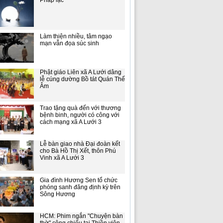
Pháp lạc
Làm thiện nhiều, tâm ngạo
mạn vẫn đọa súc sinh
Phật giáo Liên xã A Lưới dâng
lễ cúng dường Bồ tát Quán Thế
Âm
Trao tặng quà đến với thương
bệnh binh, người có công với
cách mạng xã A Lưới 3
Lễ bàn giao nhà Đại đoàn kết
cho Bà Hồ Thị Xết, thôn Phú
Vinh xã A Lưới 3
Gia đình Hương Sen tổ chức
phóng sanh đăng định kỳ trên
Sông Hương
HCM: Phim ngắn "Chuyện bàn