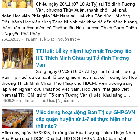
Chiều ngày 26/11 (07.10 Ất Tỵ) tại Tổ đình Tường
Vân, phường Thủy Xuân, thành phố Huế; phái
đoàn Học viện
Phật
giáo
Việt
Nam
tại Huế chư Tôn đức
Hội
đồng
Điều hành Học viện cùng Tăng Ni sinh các khóa đã đến dâng hương,
thành tâm tưởng niệm cố Trưởng lão Hòa thượng Thích Chơn Thiện
- Nguyên Phó Pháp......
26/11/2025 - Tin, ảnh: Tuệ Giác | Nguồn tin : -/-
TT.Huế: Lễ kỷ niệm Huý nhật Trưởng lão
HT. Thích Minh Châu tại Tổ đình Tường
Vân
Sáng ngày 07/09 (16.07 Ất Tỵ), tại Tổ đình Tường
Vân, Tp Huế, đã cử hành lễ tưởng niệm húy nhật cố Trưởng lão Hoà
thượng Thích Minh Châu, Phó Pháp chủ HĐCM, Viện trưởng sáng
lập Viện Nghiên cứu
Phật
học
Việt
Nam
, Học Viện
Phật
giáo
Việt
Nam
tại TP.HCM, trú trì Tổ đình Tường Vân (Huế), Khai sáng......
06/09/2025 - Tin, ảnh: Tuệ Giác | Nguồn tin : -/-
Việc dừng hoạt động Ban Trị sự GHPGVN
cấp quận huyện từ 1-7 sẽ thực hiện như
thế nào?
Hôm nay, ngày 9/6/2025, Trưởng lão Hòa thượng Thích Thiện Nhơn,
Phó Pháp chủ HĐCM, Chủ tịch HĐTS GHPGVN đã ký ban hành