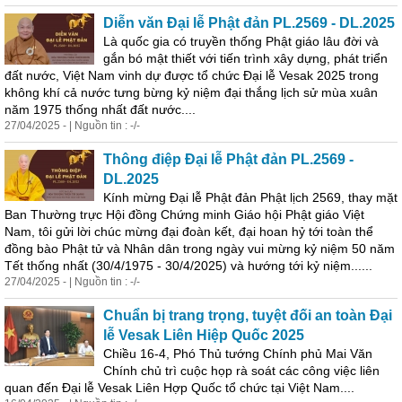
Diễn văn Đại lễ
Phật
đản PL.2569 - DL.2025
Là quốc gia có truyền thống
Phật
giáo
lâu đời và
gắn bó mật thiết với tiến trình xây dựng, phát triển
đất nước,
Việt
Nam
vinh dự được tổ chức Đại lễ Vesak 2025 trong
không khí cả nước tưng bừng kỷ niệm đại thắng lịch sử mùa xuân
năm 1975 thống nhất đất nước....
27/04/2025 - | Nguồn tin : -/-
Thông điệp Đại lễ
Phật
đản PL.2569 -
DL.2025
Kính mừng Đại lễ
Phật
đản
Phật
lịch 2569, thay mặt
Ban Thường trực
Hội
đồng Chứng minh
Giáo
hội
Phật
giáo
Việt
Nam
, tôi gửi lời chúc mừng đại đoàn kết, đại hoan hỷ tới toàn thể
đồng bào
Phật
tử và Nhân dân trong ngày vui mừng kỷ niệm 50 năm
Tết thống nhất (30/4/1975 - 30/4/2025) và hướng tới kỷ niệm......
27/04/2025 - | Nguồn tin : -/-
Chuẩn bị trang trọng, tuyệt đối an toàn Đại
lễ Vesak Liên Hiệp Quốc 2025
Chiều 16-4, Phó Thủ tướng Chính phủ Mai Văn
Chính chủ trì cuộc họp rà soát các công việc liên
quan đến Đại lễ Vesak Liên Hợp Quốc tổ chức tại
Việt
Nam
....