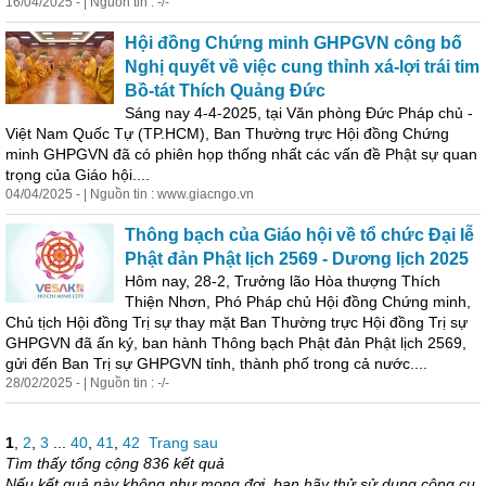
16/04/2025 - | Nguồn tin : -/-
Hội
đồng Chứng minh GHPGVN công bố
Nghị quyết về việc cung thỉnh xá-lợi trái tim
Bồ-tát Thích Quảng Đức
Sáng nay 4-4-2025, tại Văn phòng Đức Pháp chủ -
Việt
Nam
Quốc Tự (TP.HCM), Ban Thường trực
Hội
đồng Chứng
minh GHPGVN đã có phiên họp thống nhất các vấn đề
Phật
sự quan
trọng của
Giáo
hội
....
04/04/2025 - | Nguồn tin : www.giacngo.vn
Thông bạch của
Giáo
hội
về tổ chức Đại lễ
Phật
đản
Phật
lịch 2569 - Dương lịch 2025
Hôm nay, 28-2, Trưởng lão Hòa thượng Thích
Thiện Nhơn, Phó Pháp chủ
Hội
đồng Chứng minh,
Chủ tịch
Hội
đồng Trị sự thay mặt Ban Thường trực
Hội
đồng Trị sự
GHPGVN đã ấn ký, ban hành Thông bạch
Phật
đản
Phật
lịch 2569,
gửi đến Ban Trị sự GHPGVN tỉnh, thành phố trong cả nước....
28/02/2025 - | Nguồn tin : -/-
1
,
2
,
3
...
40
,
41
,
42
Trang sau
Tìm thấy tổng cộng 836 kết quả
Nếu kết quả này không như mong đợi, bạn hãy thử sử dụng công cụ