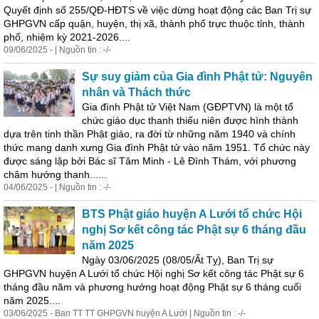
Quyết định số 255/QĐ-HĐTS về việc dừng hoạt động các Ban Trị sự
GHPGVN cấp quận, huyện, thị xã, thành phố trực thuộc tỉnh, thành
phố, nhiệm kỳ 2021-2026....
09/06/2025 - | Nguồn tin : -/-
Sự suy giảm của Gia đình
Phật
tử: Nguyên
nhân và Thách thức
Gia đình
Phật
tử
Việt
Nam
(GĐPTVN) là một tổ
chức
giáo
dục thanh thiếu niên được hình thành
dựa trên tinh thần
Phật
giáo
, ra đời từ những năm 1940 và chính
thức mang danh xưng Gia đình
Phật
tử vào năm 1951. Tổ chức này
được sáng lập bởi Bác sĩ Tâm Minh - Lê Đình Thám, với phương
châm hướng thanh......
04/06/2025 - | Nguồn tin : -/-
BTS
Phật
giáo
huyện A Lưới tổ chức
Hội
nghị Sơ kết công tác
Phật
sự 6 tháng đầu
năm 2025
Ngày 03/06/2025 (08/05/Ất Tỵ), Ban Trị sự
GHPGVN huyện A Lưới tổ chức
Hội
nghị Sơ kết công tác
Phật
sự 6
tháng đầu năm và phương hướng hoạt động
Phật
sự 6 tháng cuối
năm 2025....
03/06/2025 - Ban TT TT GHPGVN huyện A Lưới | Nguồn tin : -/-