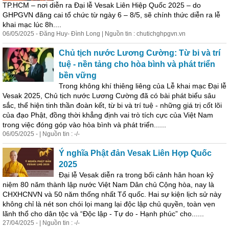
TP.HCM – nơi diễn ra Đại lễ Vesak Liên Hiệp Quốc 2025 – do
GHPGVN đăng cai tổ chức từ ngày 6 – 8/5, sẽ chính thức diễn ra lễ
khai mạc lúc 8h....
06/05/2025 - Đăng Huy- Đình Long | Nguồn tin : chutichghpgvn.vn
Chủ tịch nước Lương Cường: Từ bi và trí
tuệ - nền tảng cho hòa bình và phát triển
bền vững
Trong không khí thiêng liêng của Lễ khai mạc Đại lễ
Vesak 2025, Chủ tịch nước Lương Cường đã có bài phát biểu sâu
sắc, thể hiện tinh thần đoàn kết, từ bi và trí tuệ - những giá trị cốt lõi
của đạo
Phật
, đồng thời khẳng định vai trò tích cực của
Việt
Nam
trong việc đóng góp vào hòa bình và phát triển......
06/05/2025 - | Nguồn tin : -/-
Ý nghĩa
Phật
đản Vesak Liên Hợp Quốc
2025
Đại lễ Vesak diễn ra trong bối cảnh hân hoan kỷ
niệm 80 năm thành lập nước
Việt
Nam
Dân chủ Cộng hòa, nay là
CHXHCNVN và 50 năm thống nhất Tổ quốc. Hai sự kiện lịch sử này
không chỉ là nét son chói lọi mang lại độc lập chủ quyền, toàn vẹn
lãnh thổ cho dân tộc và “Độc lập - Tự do - Hạnh phúc” cho......
27/04/2025 - | Nguồn tin : -/-