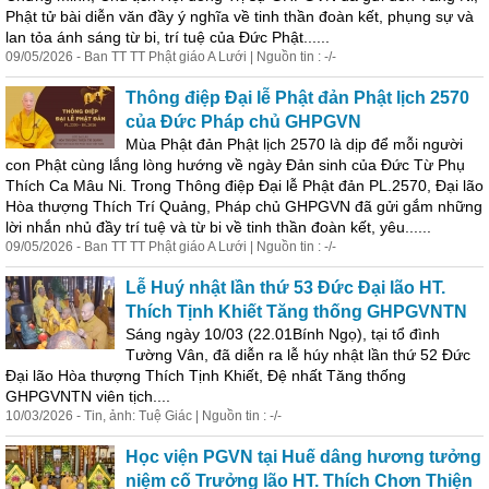
Phật
tử bài diễn văn đầy ý nghĩa về tinh thần đoàn kết, phụng sự và
lan tỏa ánh sáng từ bi, trí tuệ của Đức
Phật
......
09/05/2026 - Ban TT TT
Phật
giáo
A Lưới | Nguồn tin : -/-
Thông điệp Đại lễ
Phật
đản
Phật
lịch 2570
của Đức Pháp chủ GHPGVN
Mùa
Phật
đản
Phật
lịch 2570 là dịp để mỗi người
con
Phật
cùng lắng lòng hướng về ngày Đản sinh của Đức Từ Phụ
Thích Ca Mâu Ni. Trong Thông điệp Đại lễ
Phật
đản PL.2570, Đại lão
Hòa thượng Thích Trí Quảng, Pháp chủ GHPGVN đã gửi gắm những
lời nhắn nhủ đầy trí tuệ và từ bi về tinh thần đoàn kết, yêu......
09/05/2026 - Ban TT TT
Phật
giáo
A Lưới | Nguồn tin : -/-
Lễ Huý nhật lần thứ 53 Đức Đại lão HT.
Thích Tịnh Khiết Tăng thống GHPGVNTN
Sáng ngày 10/03 (22.01Bính Ngọ), tại tổ đình
Tường Vân, đã diễn ra lễ húy nhật lần thứ 52 Đức
Đại lão Hòa thượng Thích Tịnh Khiết, Đệ nhất Tăng thống
GHPGVNTN viên tịch....
10/03/2026 - Tin, ảnh: Tuệ Giác | Nguồn tin : -/-
Học viện PGVN tại Huế dâng hương tưởng
niệm cố Trưởng lão HT. Thích Chơn Thiện