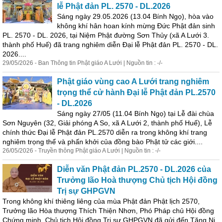
lễ
Phật
đản PL. 2570 - DL.2026
Sáng ngày 29.05.2026 (13.04 Bính Ngọ), hòa vào
không khí hân hoan kính mừng Đức
Phật
đản sinh
PL. 2570 - DL. 2026, tại Niệm
Phật
đường Sơn Thủy (xã A Lưới 3.
thành phố Huế) đã trang nghiêm diễn Đại lễ
Phật
đản PL. 2570 - DL.
2026....
29/05/2026 - Ban Thông tin
Phật
giáo
A Lưới | Nguồn tin : -/-
Phật
giáo
vùng cao A Lưới trang nghiêm
trọng thể cử hành Đại lễ
Phật
đản PL.2570
- DL.2026
Sáng ngày 27/05 (11.04 Bính Ngọ) tại Lễ đài chùa
Sơn Nguyên (32, Giải phóng A So, xã A Lưới 2, thành phố Huế), Lễ
chính thức Đại lễ
Phật
đản PL.2570 diễn ra trong không khí trang
nghiêm trọng thể và phấn khởi của đồng bào
Phật
tử các giới....
26/05/2026 - Truyền thông
Phật
giáo
A Lưới | Nguồn tin : -/-
Diễn văn
Phật
đản PL.2570 - DL.2026 của
Trưởng lão Hoà thượng Chủ tịch
Hội
đồng
Trị sự GHPGVN
Trong không khí thiêng liêng của mùa
Phật
đản
Phật
lịch 2570,
Trưởng lão Hòa thượng Thích Thiện Nhơn, Phó Pháp chủ
Hội
đồng
Chứng minh, Chủ tịch
Hội
đồng Trị sự GHPGVN đã gửi đến Tăng Ni,