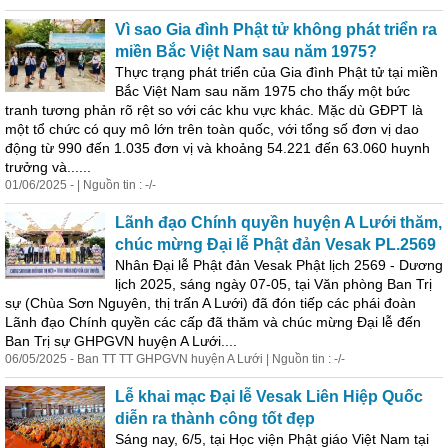
Vì sao Gia đình
Phật
tử không phát triển ra
miền Bắc
Việt
Nam
sau năm 1975?
Thực trạng phát triển của Gia đình
Phật
tử tại miền
Bắc
Việt
Nam
sau năm 1975 cho thấy một bức
tranh tương phản rõ rệt so với các khu vực khác. Mặc dù GĐPT là
một tổ chức có quy mô lớn trên toàn quốc, với tổng số đơn vị dao
động từ 990 đến 1.035 đơn vị và khoảng 54.221 đến 63.060 huynh
trưởng và......
01/06/2025 - | Nguồn tin : -/-
Lãnh đạo Chính quyền huyện A Lưới thăm,
chúc mừng Đại lễ
Phật
đản Vesak PL.2569
Nhân Đại lễ
Phật
đản Vesak
Phật
lịch 2569 - Dương
lịch 2025, sáng ngày 07-05, tại Văn phòng Ban Trị
sự (Chùa Sơn Nguyên, thị trấn A Lưới) đã đón tiếp các phái đoàn
Lãnh đạo Chính quyền các cấp đã thăm và chúc mừng Đại lễ đến
Ban Trị sự GHPGVN huyện A Lưới....
06/05/2025 - Ban TT TT GHPGVN huyện A Lưới | Nguồn tin : -/-
Lễ khai mạc Đại lễ Vesak Liên Hiệp Quốc
diễn ra thành công tốt đẹp
Sáng nay, 6/5, tại Học viện
Phật
giáo
Việt
Nam
tại