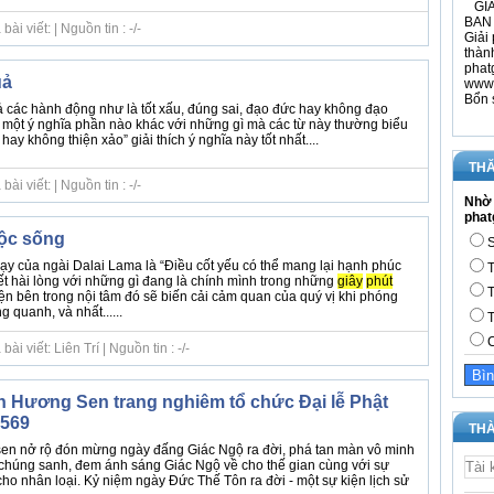
GIÁ
BAN 
i viết: | Nguồn tin : -/-
Giải 
thàn
phat
uả
www.
Bổn 
ả các hành động như là tốt xấu, đúng sai, đạo đức hay không đạo
một ý nghĩa phần nào khác với những gì mà các từ này thường biểu
 hay không thiện xảo” giải thích ý nghĩa này tốt nhất....
THĂ
i viết: | Nguồn tin : -/-
Nhờ 
phat
uộc sống
S
ạy của ngài Dalai Lama là “Điều cốt yếu có thể mang lại hạnh phúc
T
iết hài lòng với những gì đang là chính mình trong những
giây
phút
T
yện bên trong nội tâm đó sẽ biến cải cảm quan của quý vị khi phóng
 quanh, và nhất......
T
C
i viết: Liên Trí | Nguồn tin : -/-
nh Hương Sen trang nghiêm tổ chức Đại lễ Phật
2569
THÀ
sen nở rộ đón mừng ngày đấng Giác Ngộ ra đời, phá tan màn vô minh
 chúng sanh, đem ánh sáng Giác Ngộ về cho thế gian cùng với sự
ho nhân loại. Kỷ niệm ngày Đức Thế Tôn ra đời - một sự kiện lịch sử