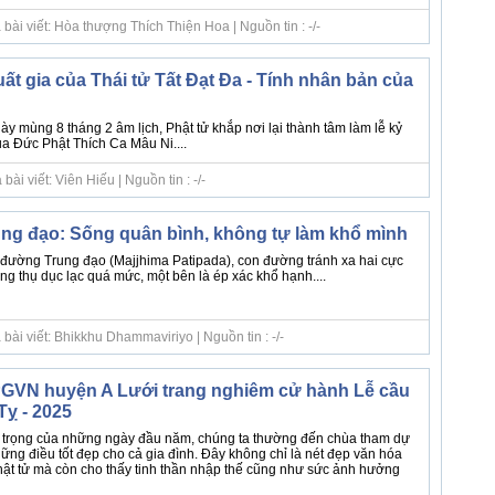
bài viết: Hòa thượng Thích Thiện Hoa | Nguồn tin : -/-
ất gia của Thái tử Tất Đạt Đa - Tính nhân bản của
 mùng 8 tháng 2 âm lịch, Phật tử khắp nơi lại thành tâm làm lễ kỷ
ủa Đức Phật Thích Ca Mâu Ni....
ài viết: Viên Hiếu | Nguồn tin : -/-
g đạo: Sống quân bình, không tự làm khổ mình
đường Trung đạo (Majjhima Patipada), con đường tránh xa hai cực
g thụ dục lạc quá mức, một bên là ép xác khổ hạnh....
bài viết: Bhikkhu Dhammaviriyo | Nguồn tin : -/-
PGVN huyện A Lưới trang nghiêm cử hành Lễ cầu
Tỵ - 2025
n trọng của những ngày đầu năm, chúng ta thường đến chùa tham dự
ng điều tốt đẹp cho cả gia đình. Đây không chỉ là nét đẹp văn hóa
hật tử mà còn cho thấy tinh thần nhập thế cũng như sức ảnh hưởng