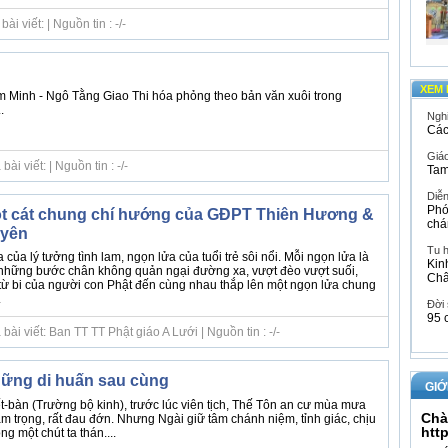
i viết: | Nguồn tin : -/-
XEM 
 Minh - Ngô Tằng Giao Thi hóa phỏng theo bản văn xuôi trong
.
Ngh
Các
Giáo
i viết: | Nguồn tin : -/-
Tam
Diễ
Phó
Rót cát chung chí hướng của GĐPT Thiên Hương &
chá
yên
Tu 
của lý tưởng tình lam, ngọn lửa của tuổi trẻ sôi nổi. Mỗi ngọn lửa là
Kin
những bước chân không quản ngại đường xa, vượt đèo vượt suối,
Ch
ừ bi của người con Phật đến cùng nhau thắp lên một ngọn lửa chung
.
Đời
95 
ài viết: Ban TT TT Phật giáo A Lưới | Nguồn tin : -/-
hững di huấn sau cùng
GIỚ
t-bàn (Trường bộ kinh), trước lúc viên tịch, Thế Tôn an cư mùa mưa
Chà
rầm trọng, rất đau đớn. Nhưng Ngài giữ tâm chánh niệm, tỉnh giác, chịu
htt
g một chút ta thán....