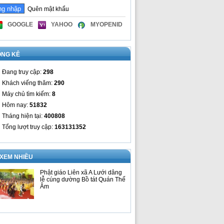
Quên mật khẩu
GOOGLE
YAHOO
MYOPENID
ỐNG KÊ
Đang truy cập:
298
Khách viếng thăm:
290
Máy chủ tìm kiếm:
8
Hôm nay:
51832
Tháng hiện tại:
400808
Tổng lượt truy cập:
163131352
 XEM NHIỀU
Phật giáo Liên xã A Lưới dâng
lễ cúng dường Bồ tát Quán Thế
Âm