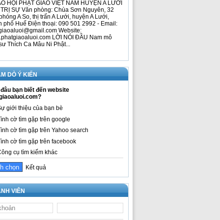
O HỘI PHẬT GIÁO VIỆT NAM HUYỆN A LƯỚI
TRỊ SỰ Văn phòng: Chùa Sơn Nguyên, 32
phóng A So, thị trấn A Lưới, huyện A Lưới,
h phố Huế Điện thoại: 090 501 2992 - Email:
giaoaluoi@gmail.com Website:
phatgiaoaluoi.com LỜI NÓI ĐẦU Nam mô
sư Thích Ca Mâu Ni Phật...
M DÒ Ý KIẾN
đâu bạn biết đến website
giaoaluoi.com?
ự giới thiệu của bạn bè
ình cờ tìm gặp trên google
ình cờ tìm gặp trên Yahoo search
ình cờ tìm gặp trên facebook
ông cụ tìm kiếm khác
Kết quả
NH VIÊN