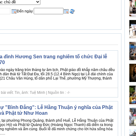
Đến ngày
a đình Hương Sen trang nghiêm tổ chức Đại lễ
70
vào ngày trăng tròn tháng tư âm lịch, Phật giáo đồ khắp năm châu đều
ản thái tử Tất Đạt Đa, tối 28.5 (12.4 Bính Ngọ) tại Lễ đài chính của
(21 Châu Văn Hùng, tổ dân phố Lại Thế, phường Mỹ Thượng, thành
i viết: Tin, ảnh: Tuệ Minh | Nguồn tin : -/-
ự "Bình Đẳng": Lễ Hằng Thuận ý nghĩa của Phật
và Phật tử Như Hoan
, tại phường Phong Quảng, thành phố Huế, Lễ Hằng Thuận của Phật
gọc Hỷ) và Phật tử Quảng Đức (Hoàng Ngọc Thanh) đã diễn ra trong
ang nghiêm và ấm cúng. Buổi lễ đã minh chứng cho lời hứa sống hòa
....