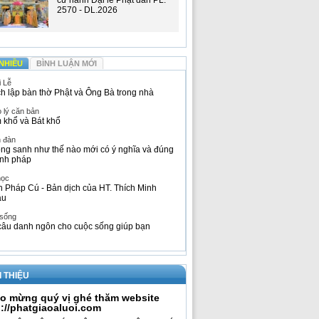
cử hành Đại lễ Phật đản PL.
2570 - DL.2026
NHIỀU
BÌNH LUẬN MỚI
i Lễ
h lập bàn thờ Phật và Ông Bà trong nhà
 lý căn bản
 khổ và Bát khổ
n đàn
ng sanh như thế nào mới có ý nghĩa và đúng
nh pháp
học
h Pháp Cú - Bản dịch của HT. Thích Minh
âu
 sống
câu danh ngôn cho cuộc sống giúp bạn
I THIỆU
o mừng quý vị ghé thăm website
p://phatgiaoaluoi.com