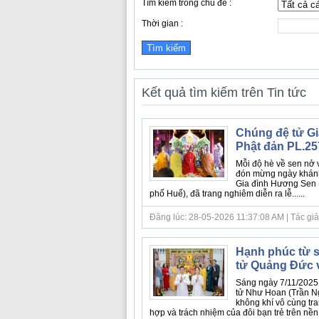
Tìm kiếm trong chủ đề :
Thời gian :
Kết quả tìm kiếm trên Tin tức
Chúng đệ tử Gi
Phật đản PL.25
Mỗi độ hè về sen nở 
đón mừng ngày khánh đ
Gia đình Hương Sen 
phố Huế), đã trang nghiêm diễn ra lễ......
Đăng lúc: 28-05-2026 11:37:08 AM | Tác giả bà
Hạnh phúc từ s
tử Quảng Đức 
Sáng ngày 7/11/2025
tử Như Hoan (Trần N
không khí vô cùng tr
hợp và trách nhiệm của đôi bạn trẻ trên nền..