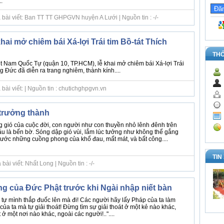
.
 bài viết: Ban TT TT GHPGVN huyện A Lưới | Nguồn tin : -/-
ai mở chiêm bái Xá-lợi Trái tim Bồ-tát Thích
TH
iệt Nam Quốc Tự (quận 10, TP.HCM), lễ khai mở chiêm bái Xá-lợi Trái
g Đức đã diễn ra trang nghiêm, thành kính....
bài viết: | Nguồn tin : chutichghpgvn.vn
 trưởng thành
 gió của cuộc đời, con người như con thuyền nhỏ lênh đênh trên
âu là bến bờ. Sóng dập gió vùi, lắm lúc tưởng như không thể gắng
rước những cuồng phong của khổ đau, mất mát, và bất công....
TIN
ài viết: Nhất Long | Nguồn tin : -/-
ng của Đức Phật trước khi Ngài nhập niết bàn
 tự mình thắp đuốc lên mà đi! Các người hãy lấy Pháp của ta làm
ủa ta mà tự giải thoát! Ðừng tìm sự giải thoát ở một kẻ nào khác,
 ở một nơi nào khác, ngoài các người!.."....