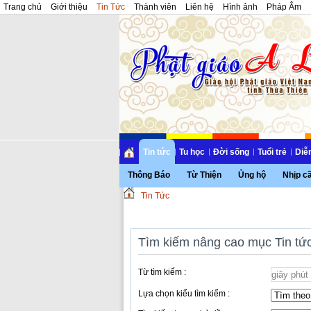
Trang chủ
Giới thiệu
Tin Tức
Thành viên
Liên hệ
Hình ảnh
Pháp Âm
Tin tức
Tu học
Đời sống
Tuổi trẻ
Diễ
Thông Báo
Từ Thiện
Ủng hộ
Nhịp c
Tin Tức
Tìm kiếm nâng cao mục Tin tứ
Từ tìm kiếm :
Lựa chọn kiểu tìm kiếm :