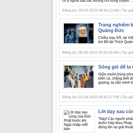
có ý nghĩa sâu sắc không chỉ trong truyền.....
Đăng lúc: 09-05-2025 06:36:13 AM | Tác giả
Trang nghiêm kh
Quảng Đức
Chiều nay, 6/5, tại V
tim Bồ-tát Thích Quản
Đăng lúc: 06-05-2025 05:50:35 AM | Tác giả 
Sóng gió để ta
Giữa muôn trùng sóng
biển cả, chẳng biết đ
gượng, ta oằn mình t
Đăng lúc: 02-04-2025 05:41:57 PM | Tác giả b
Lời dạy sau cù
"Này! Các người phải
đuốc! Hãy theo Pháp c
đừng tìm sự giải thoát