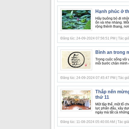
Hạnh phúc ở th
Hãy buông bỏ đi những
ổn và nhẹ nhàng. Mỗi
rộng thênh thang, nơi
Đăng lúc: 24-09-2024 07:56:51 PM | Tác giả bà
Bình an trong 
Trong cuộc sống vội v
mỗi bước chân mình đ
Đăng lúc: 24-09-2024 07:45:47 PM | Tác giả b
Thắp nến mừng
thứ 11
Một tập thể, một tổ c
lực phấn đấu, xây dự
ngày mà tất cả những
Đăng lúc: 11-08-2024 05:40:00 AM | Tác giả