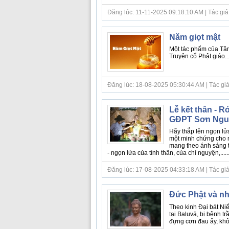
Đăng lúc: 11-11-2025 09:18:10 AM | Tác giả bà
Năm giọt mật
Một tác phẩm của Tâm
Truyện cổ Phật giáo...
Đăng lúc: 18-08-2025 05:30:44 AM | Tác giả bà
Lễ kết thân - 
GĐPT Sơn Ngu
Hãy thắp lên ngọn lửa 
một minh chứng cho 
mang theo ánh sáng t
- ngọn lửa của tình thân, của chí nguyện,.....
Đăng lúc: 17-08-2025 04:33:18 AM | Tác giả b
Đức Phật và n
Theo kinh Đại bát Niế
tại Baluvā, bị bệnh t
đựng cơn đau ấy, khôn