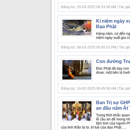
Đăng lúc: 20-03-2025 06:33:38 AM | Tác giả 
Kỉ niệm ngày xu
Đạo Phật
Hàng năm, cứ đến ngày
niệm ngày xuất gia c
Đăng lúc: 06-03-2025 05:45:51 PM | Tác giả b
Con đường Trun
Đức Phật đã dạy con 
đoan: một bên là hưởn
Đăng lúc: 24-02-2025 06:45:56 AM | Tác giả 
Ban Trị sự GH
an đầu năm Ất 
Trong thời khắc qua
lễ cầu an để mong nhữ
tâm linh của người P
của tinh thần từ bi, trí tuệ của đạo Phật......