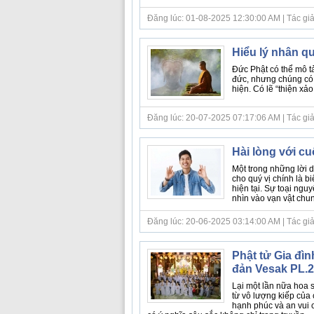
Đăng lúc: 01-08-2025 12:30:00 AM | Tác giả bà
Hiểu lý nhân q
Đức Phật có thể mô t
đức, nhưng chúng có 
hiện. Có lẽ “thiện xảo
Đăng lúc: 20-07-2025 07:17:06 AM | Tác giả bà
Hài lòng với c
Một trong những lời d
cho quý vị chính là b
hiện tại. Sự toại ngu
nhìn vào vạn vật chung
Đăng lúc: 20-06-2025 03:14:00 AM | Tác giả bà
Phật tử Gia đì
đản Vesak PL.
Lại một lần nữa hoa 
từ vô lượng kiếp của
hạnh phúc và an vui c