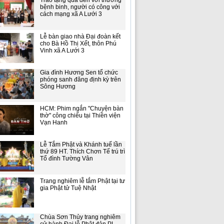
Trao tặng quà đến với thương
bệnh binh, người có công với
cách mạng xã A Lưới 3
Lễ bàn giao nhà Đại đoàn kết
cho Bà Hồ Thị Xết, thôn Phú
Vinh xã A Lưới 3
Gia đình Hương Sen tổ chức
phóng sanh đăng định kỳ trên
Sông Hương
HCM: Phim ngắn "Chuyện bàn
thờ" công chiếu tại Thiền viện
Vạn Hanh
Lễ Tắm Phật và Khánh tuế lần
thứ 89 HT. Thích Chơn Tế trú trì
Tổ đình Tường Vân
Trang nghiêm lễ tắm Phật tại tư
gia Phật tử Tuệ Nhật
Chùa Sơn Thủy trang nghiêm