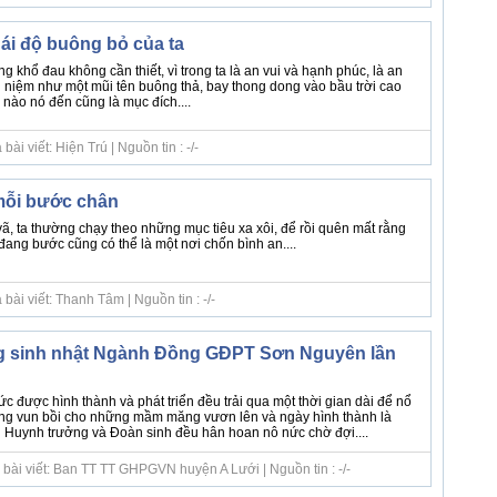
ái độ buông bỏ của ta
 khổ đau không cần thiết, vì trong ta là an vui và hạnh phúc, là an
 niệm như một mũi tên buông thả, bay thong dong vào bầu trời cao
 nào nó đến cũng là mục đích....
i viết: Hiện Trú | Nguồn tin : -/-
mỗi bước chân
ã, ta thường chạy theo những mục tiêu xa xôi, để rồi quên mất rằng
ang bước cũng có thể là một nơi chốn bình an....
ài viết: Thanh Tâm | Nguồn tin : -/-
 sinh nhật Ngành Đồng GĐPT Sơn Nguyên lần
hức được hình thành và phát triển đều trải qua một thời gian dài để nổ
ng vun bồi cho những mầm măng vươn lên và ngày hình thành là
 Huynh trưởng và Đoàn sinh đều hân hoan nô nức chờ đợi....
 bài viết: Ban TT TT GHPGVN huyện A Lưới | Nguồn tin : -/-