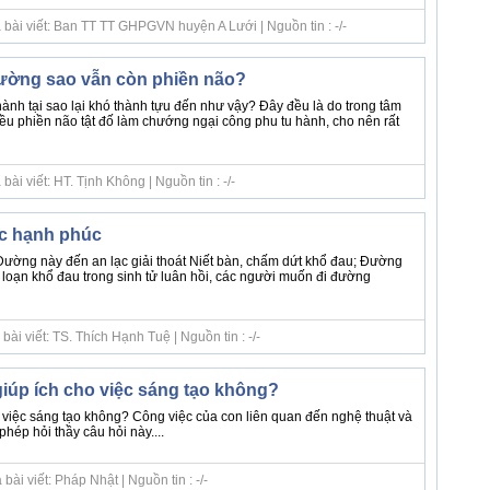
 bài viết: Ban TT TT GHPGVN huyện A Lưới | Nguồn tin : -/-
thường sao vẫn còn phiền não?
hành tại sao lại khó thành tựu đến như vậy? Đây đều là do trong tâm
ều phiền não tật đố làm chướng ngại công phu tu hành, cho nên rất
ài viết: HT. Tịnh Không | Nguồn tin : -/-
ạc hạnh phúc
Đường này đến an lạc giải thoát Niết bàn, chấm dứt khổ đau; Đường
 loạn khổ đau trong sinh tử luân hồi, các người muốn đi đường
ài viết: TS. Thích Hạnh Tuệ | Nguồn tin : -/-
giúp ích cho việc sáng tạo không?
o việc sáng tạo không? Công việc của con liên quan đến nghệ thuật và
hép hỏi thầy câu hỏi này....
ài viết: Pháp Nhật | Nguồn tin : -/-