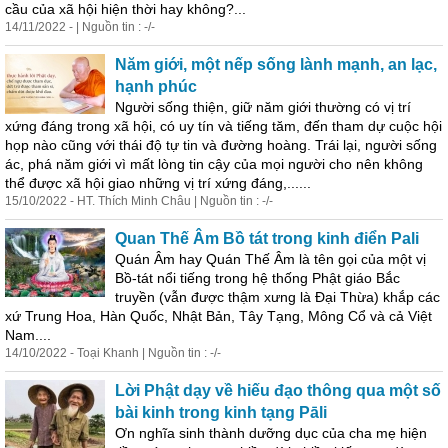
cầu của xã hội hiện thời hay không?...
14/11/2022 - | Nguồn tin : -/-
Năm giới, một nếp sống lành mạnh, an lạc,
hạnh phúc
Người sống thiện, giữ năm giới thường có vị trí
xứng đáng trong xã hội, có uy tín và tiếng tăm, đến tham dự cuộc hội
họp nào cũng với thái độ tự tin và đường hoàng. Trái lại, người sống
ác, phá năm giới vì mất lòng tin cậy của mọi người cho nên không
thể được xã hội giao những vị trí xứng đáng,......
15/10/2022 - HT. Thích Minh Châu | Nguồn tin : -/-
Quan Thế Âm Bồ tát trong kinh điển Pali
Quán Âm hay Quán Thế Âm là tên gọi của một vị
Bồ-tát nổi tiếng trong hệ thống Phật giáo Bắc
truyền (vẫn được thậm xưng là Đại Thừa) khắp các
xứ Trung Hoa, Hàn Quốc, Nhật Bản, Tây Tạng, Mông Cổ và cả Việt
Nam....
14/10/2022 - Toại Khanh | Nguồn tin : -/-
Lời Phật dạy về hiếu đạo thông qua một số
bài kinh trong kinh tạng Pāli
Ơn nghĩa sinh thành dưỡng dục của cha mẹ hiện