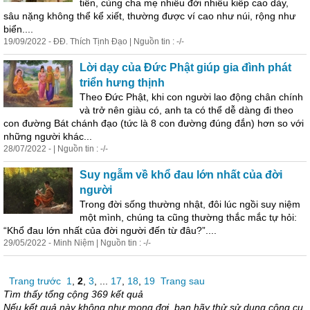
tiền, cùng cha mẹ nhiều đời nhiều kiếp cao dày,
sâu nặng không thể kể xiết, thường được ví cao như núi, rộng như
biển....
19/09/2022 - ĐĐ. Thích Tịnh Đạo | Nguồn tin : -/-
Lời dạy của Đức Phật giúp gia đình phát
triển hưng thịnh
Theo Đức Phật, khi con người lao động chân chính
và trở nên giàu có, anh ta có thể dễ dàng đi theo
con đường Bát chánh đạo (tức là 8 con đường đúng đắn) hơn so với
những người khác...
28/07/2022 - | Nguồn tin : -/-
Suy ngẫm về khổ đau lớn nhất của đời
người
Trong đời sống thường nhật, đôi lúc ngồi suy niệm
một mình, chúng ta cũng thường thắc mắc tự hỏi:
“Khổ đau lớn nhất của đời người đến từ đâu?”....
29/05/2022 - Minh Niệm | Nguồn tin : -/-
Trang trước
1
,
2
,
3
, ...
17
,
18
,
19
Trang sau
Tìm thấy tổng cộng 369 kết quả
Nếu kết quả này không như mong đợi, bạn hãy thử sử dụng công cụ