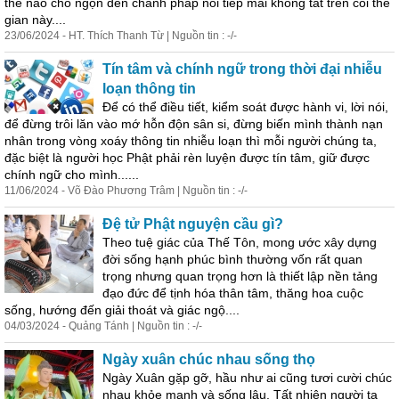
thế nào cho ngọn đèn chánh pháp nối tiếp mãi không tắt trên cõi thế
gian này....
23/06/2024 - HT. Thích Thanh Từ | Nguồn tin : -/-
Tín tâm và chính ngữ trong thời đại nhiễu
loạn thông tin
Để có thể điều tiết, kiểm soát được hành vi, lời nói,
để đừng trôi lăn vào mớ hỗn độn sân si, đừng biến mình thành nạn
nhân trong vòng xoáy thông tin nhiễu loạn thì mỗi người chúng ta,
đặc biệt là người học Phật phải rèn luyện được tín tâm, giữ được
chính ngữ cho mình......
11/06/2024 - Võ Đào Phương Trâm | Nguồn tin : -/-
Đệ tử Phật nguyện cầu gì?
Theo tuệ giác của Thế Tôn, mong ước xây dựng
đời sống hạnh phúc bình thường vốn rất quan
trọng nhưng quan trọng hơn là thiết lập nền tảng
đạo đức để tịnh hóa thân tâm, thăng hoa cuộc
sống, hướng đến giải thoát và giác ngộ....
04/03/2024 - Quảng Tánh | Nguồn tin : -/-
Ngày xuân chúc nhau sống thọ
Ngày Xuân gặp gỡ, hầu như ai cũng tươi cười chúc
nhau khỏe mạnh và sống lâu. Tất nhiên người ta