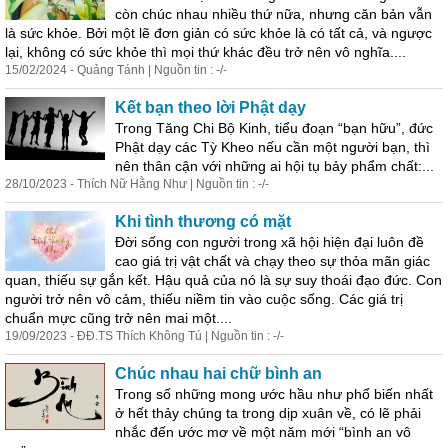
còn chúc nhau nhiều thứ nữa, nhưng căn bản vẫn
là sức khỏe. Bởi một lẽ đơn giản có sức khỏe là có tất cả, và ngược
lại, không có sức khỏe thì mọi thứ khác đều trở nên vô nghĩa....
15/02/2024 - Quảng Tánh | Nguồn tin : -/-
Kết bạn theo lời Phật dạy
Trong Tăng Chi Bộ Kinh, tiểu đoạn “bạn hữu”, đức
Phật dạy các Tỳ Kheo nếu cần một người bạn, thì
nên thân cận với những ai hội tụ bảy phẩm chất:...
28/10/2023 - Thích Nữ Hằng Như | Nguồn tin : -/-
Khi tình thương có mặt
Đời sống con người trong xã hội hiện đại luôn đề
cao giá trị vật chất và chạy theo sự thỏa mãn giác
quan, thiếu sự gắn kết. Hậu quả của nó là sự suy thoái đạo đức. Con
người trở nên vô cảm, thiếu niềm tin vào cuộc sống. Các giá trị
chuẩn mực cũng trở nên mai một....
19/09/2023 - ĐĐ.TS Thích Không Tú | Nguồn tin : -/-
Chúc nhau hai chữ bình an
Trong số những mong ước hầu như phổ biến nhất
ở hết thảy chúng ta trong dịp xuân về, có lẽ phải
nhắc đến ước mơ về một năm mới “bình an vô