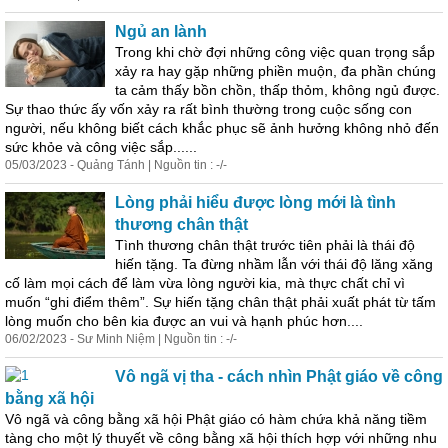
Ngủ an lành
Trong khi chờ đợi những công việc quan trọng sắp
xảy ra hay gặp những phiền muộn, đa phần chúng
ta cảm thấy bồn chồn, thấp thỏm, không ngủ được.
Sự thao thức ấy vốn xảy ra rất bình thường trong cuộc sống con
người, nếu không biết cách khắc phục sẽ ảnh hưởng không nhỏ đến
sức khỏe và công việc sắp......
05/03/2023 - Quảng Tánh | Nguồn tin : -/-
Lòng phải hiểu được lòng mới là tình
thương chân thật
Tình thương chân thật trước tiên phải là thái độ
hiến tặng. Ta đừng nhầm lẫn với thái độ lăng xăng
cố làm mọi cách để làm vừa lòng người kia, mà thực chất chỉ vì
muốn “ghi điểm thêm”. Sự hiến tặng chân thật phải xuất phát từ tấm
lòng muốn cho bên kia được an vui và hạnh phúc hơn....
06/02/2023 - Sư Minh Niệm | Nguồn tin : -/-
Vô ngã vị tha - cách nhìn Phật giáo về công
bằng xã hội
Vô ngã và công bằng xã hội Phật giáo có hàm chứa khả năng tiềm
tàng cho một
lý
thuyết về công bằng xã hội thích
hợp
với những nhu