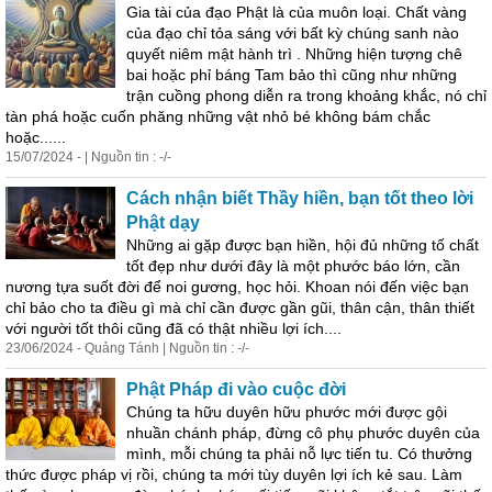
Gia tài của đạo Phật là của muôn loại. Chất vàng
của đạo chỉ tỏa sáng với bất kỳ chúng sanh nào
quyết niêm mật hành trì . Những hiện tượng chê
bai hoặc phỉ báng Tam bảo thì cũng như những
trận cuồng phong diễn ra trong khoảng khắc, nó chỉ
tàn phá hoặc cuốn phăng những vật nhỏ bé không bám chắc
hoặc......
15/07/2024 - | Nguồn tin : -/-
Cách nhận biết Thầy hiền, bạn tốt theo lời
Phật dạy
Những ai gặp được bạn hiền, hội đủ những tố chất
tốt đẹp như dưới đây là một phước báo lớn, cần
nương tựa suốt đời để noi gương, học hỏi. Khoan nói đến việc bạn
chỉ bảo cho ta điều gì mà chỉ cần được gần gũi, thân cận, thân thiết
với người tốt thôi cũng đã có thật nhiều lợi ích....
23/06/2024 - Quảng Tánh | Nguồn tin : -/-
Phật Pháp đi vào cuộc đời
Chúng ta hữu duyên hữu phước mới được gội
nhuần chánh pháp, đừng cô phụ phước duyên của
mình, mỗi chúng ta phải nỗ lực tiến tu. Có thưởng
thức được pháp vị rồi, chúng ta mới tùy duyên lợi ích kẻ sau. Làm