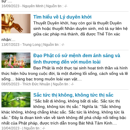
sự”....
16/09/2023 - Nguyên Minh | Nguồn tin : -/-
Tìm hiểu về
Lý
duyên khởi
Thuyết Duyên khởi, hay còn gọi là thuyết Duyên
sinh hoặc thuyết Nhân duyên sinh, mô tả sự liên hệ
giữa các pháp mà thành, đã được Thế Tôn xác
nhận:...
13/07/2023 - Trung Long | Nguồn tin : -/-
Đạo Phật có sứ mệnh đem ánh sáng và
tình thương đến với muôn loài
Đạo Phật là một thực tại sinh hoạt tinh thần và hình
thức hiện hữu trong cuộc đời, là một đường lối sống, cách sống và lẽ
sống… bàng bạc trong muôn loài vạn vật....
08/05/2023 - Thích Đức Nhuận | Nguồn tin : -/-
Sắc tức thị không, không tức thị sắc
“Sắc bất dị không, không bất dị sắc. Sắc tức thị
không, không tức thị sắc.” Nghĩa là: “Sắc không
khác không, không chẳng khác sắc. Sắc tức là không, không tức là
sắc.” Đây là đoạn kinh văn về tánh không để phá chấp nổi tiếng bậc
nhất của Phật pháp, được trích dẫn trong Bát Nhã Tâm Kinh....
10/04/2023 - | Nguồn tin : -/-