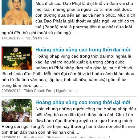
Mục đích của Đạo Phật là diệt khổ và đem vui cho
mọi loài, nhưng phải là người có trí mới biết được
con đường đưa đến an lạc và hạnh phúc. Mục đích
của Đạo Phật là giải thoát và giác ngộ, và chỉ có trí
tuệ (Pannà) mới là phương tiện duy nhất đưa loài
người đến bờ giải thoát và giác ngộ....
14/10/2019 - | Nguồn tin : -/-
Hoằng pháp vùng cao trong thời đại mới
Hoằng pháp vùng cao trong thời đại mới nghĩa là
xác lập vai trò người xuất gia trong công cuộc
hoằng trì Phật pháp dựa trên giáo lý, mục đích và
tôn chỉ của đức Phật. Mỗi thời đại có một vị trí hoàn cảnh khác nhau
nên từ đó tính văn hóa, tập tục, tính cố hữu, bám chặt gốc rễ từ
trong tiềm thức tạo......
29/09/2012 - Thích Chánh Đức | Nguồn tin : -/-
Hoằng pháp vùng cao trong thời đại mới
Nhìn chung những người công tác Hoằng pháp đều
biết rằng bà con dân tộc ít thấy hình ảnh Chư Tôn
đức hành đạo thường xuyên nơi quê hương mình.
Riêng đội ngũ Tăng Ni trẻ hiện nay thường hành đạo nơi phố thị nên
tinh thần dấn thân còn nhiều hạn chế....
28/09/2012 - Ban Đại diện Phật giáo huyện A Lưới | Nguồn tin : -/-