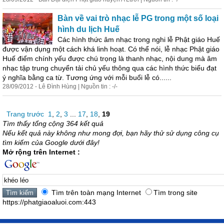
Bàn về vai trò nhạc lễ PG trong một số loại
hình du lịch Huế
Các hình thức âm nhạc trong nghi lễ Phật giáo Huế
được vận dụng một cách khá linh hoạt. Có thể nói, lễ nhạc Phật giáo
Huế điểm chính yếu được chú trọng là thanh nhạc, nội dung mà âm
nhạc tập trung chuyển tải chủ yếu thông qua các hình thức biểu đạt
ý nghĩa bằng ca từ. Tương ứng với mỗi buổi lễ có......
28/09/2012 - Lê Đình Hùng | Nguồn tin : -/-
Trang trước
1
,
2
,
3
...
17
,
18
,
19
Tìm thấy tổng cộng 364 kết quả
Nếu kết quả này không như mong đợi, bạn hãy thử sử dụng công cụ
tìm kiếm của Google dưới đây!
Mở rộng trên Internet :
Tìm trên toàn mạng Internet
Tìm trong site
https://phatgiaoaluoi.com:443