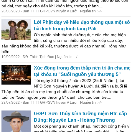
dành cho con cái. Tình cảm đó mỗi người đều mang theo từ lúc còn
bé dại, thơ ngây cho đến khi
khôn
lớn
, trưởng thành....
28/08/2023 - Ban TT TT GHPGVN huyện A Lưới | Nguồn tin : -/-
Lời Phật dạy về hiếu đạo thông qua một số
bài kinh trong kinh tạng Pāli
Ơn nghĩa sinh thành dưỡng dục của cha mẹ hiện
tiền, cùng cha mẹ nhiều đời nhiều kiếp cao dày,
sâu nặng
khôn
g thể kể xiết, thường được ví cao như núi, rộng như
biển....
19/09/2022 - ĐĐ. Thích Tịnh Đạo | Nguồn tin : -/-
Xúc động trong đêm thắp nến tri ân cha mẹ
tại khóa tu "Suối nguồn yêu thương 5"
Tối ngày 23 tháng 7 năm 2022 (25.6 Nhâm ), tại
NPĐ Sơn Nguyên huyện A Lưới, đã diễn ra buổi lễ
Thắp nến tri ân cha mẹ trong chuỗi các chương trình của khóa tu
tuổi trẻ "Suối nguồn yêu thương 5" dành cho các bạn trẻ....
23/07/2022 - Ban TT TT GHPGVN huyện A Lưới | Nguồn tin : -/-
GĐPT Sơn Thủy kính tưởng niệm Htr. cấp
Dũng: Nguyên Lan - Hoàng Thương
Một đời phụng sự chánh pháp, một đời cống hiến vì
sự phát triển của ngôi nhà Lam, một đời….. luôn