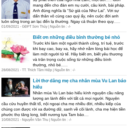
mang đến cho đàn em nụ cười, câu kinh, bài pháp.
Anh đúng nghĩa là “Sứ giả của Như Lai”. Với sự
dấn thân vô cùng cao quý ấy, nên cuộc đời anh
luôn sống trong an lạc đến lạ thường. Ngay cả thuận theo quy......
01/09/2021 - GĐPT Sơn Thủy | Nguồn tin : -/-
Biết ơn những điều bình thường bé nhỏ
Trước khi làm một người thành công, trí tuệ, trước
khi bay cao, bay xa, hãy nhớ nằm lòng bài học để
làm một người tử tế. Hãy biết ơn, biết yêu thương
và trân trọng cuộc sống từ những điều bình
thường, nhỏ bé......
28/08/2021 - TT. Thích Tâm Hiệp | Nguồn tin : -/-
Lời thơ dâng mẹ cha nhân mùa Vu Lan báo
hiếu
Nhân mùa Vu Lan báo hiếu kính nguyện cầu năng
lượng an lành đến với tất cả mọi người. Nguyện
cầu cửu huyền thất tổ, nội ngoại cha mẹ nhiều đời, nhiều kiếp của
chúng con được rời xa đường dữ, sanh về cõi lành, cha mẹ hiện tiền
phước thọ tăng long, biết nương tựa Tam bảo....
10/08/2021 - Nguyễn Văn Thu | Nguồn tin : -/-