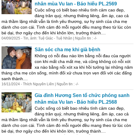
nhân mùa Vu lan - Báo hiếu PL.2569
Cuộc sống có biết bao nhiêu tình cảm cao đẹp,
đáng trân quý, nhưng thiêng liêng, ấm áp, cao cả
mà thầm lặng nhất vẫn là tình yêu thương, sự hy sinh của cha mẹ
dành cho con cái. Tình cảm đó mỗi người đều mang theo từ lúc còn
bé dại, thơ ngây cho đến khi
khôn
lớn
, trưởng thành....
04/09/2025 - Tin, ảnh: Tuệ Giác - Tuệ Nhân | Nguồn tin : -/-
Săn sóc cha mẹ khi già bệnh
Khôn
g có nỗi đau nào
lớn
bằng nỗi đau của người
con khi mất cha mất mẹ, và cũng
khôn
g có nỗi xót
xa nào bằng nỗi xót xa khi hồi tưởng lại những năm
tháng cha mẹ còn sống, mình đối xử chưa trọn vẹn đối với các đấng
sanh thành....
16/11/2024 - Thích Nguyên Liên | Nguồn tin : -/-
Gia đình Hương Sen tổ chức phóng sanh
nhân mùa Vu lan - Báo hiếu PL.2568
Cuộc sống có biết bao nhiêu tình cảm cao đẹp,
đáng trân quý, nhưng thiêng liêng, ấm áp, cao cả
mà thầm lặng nhất vẫn là tình yêu thương, sự hy sinh của cha mẹ
dành cho con cái. Tình cảm đó mỗi người đều mang theo từ lúc còn
bé dại, thơ ngây cho đến khi
khôn
lớn
, trưởng thành....