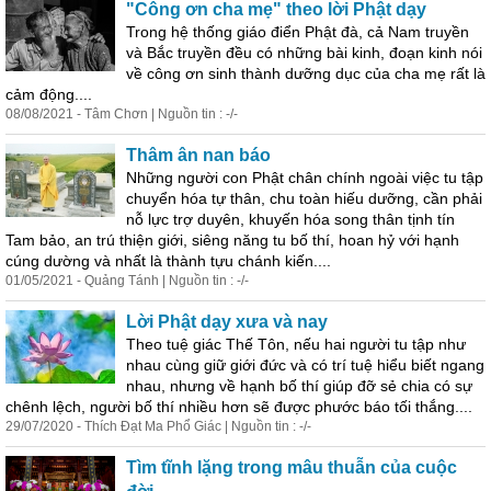
"Công ơn cha mẹ" theo lời Phật dạy
Trong hệ thống giáo điển Phật đà, cả Nam truyền
và Bắc truyền đều có những bài kinh, đoạn kinh nói
về công ơn sinh thành dưỡng dục của cha mẹ rất là
cảm động....
08/08/2021 - Tâm Chơn | Nguồn tin : -/-
Thâm ân nan báo
Những người con Phật chân chính ngoài việc tu tập
chuyển hóa tự thân, chu toàn hiếu dưỡng, cần phải
nỗ lực trợ duyên, khuyến hóa song thân tịnh tín
Tam bảo, an trú thiện giới, siêng năng tu bố thí, hoan hỷ với hạnh
cúng dường và nhất là thành tựu chánh kiến....
01/05/2021 - Quảng Tánh | Nguồn tin : -/-
Lời Phật dạy xưa và nay
Theo tuệ giác Thế Tôn, nếu hai người tu tập như
nhau cùng giữ giới đức và có trí tuệ hiểu biết ngang
nhau, nhưng về hạnh bố thí giúp đỡ sẻ chia có sự
chênh lệch, người bố thí nhiều hơn sẽ được phước báo tối thắng....
29/07/2020 - Thích Đạt Ma Phổ Giác | Nguồn tin : -/-
Tìm tĩnh lặng trong mâu thuẫn của cuộc