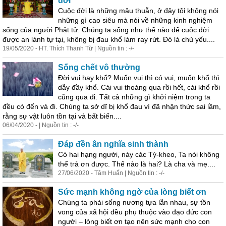
đời
Cuộc đời là những mâu thuẫn, ở đây tôi
khôn
g nói
những gì cao siêu mà nói về những kinh nghiệm
sống của người Phật tử. Chúng ta sống như thế nào để cuộc đời
được an lành tự tại,
khôn
g bị đau khổ làm ray rứt. Đó là chủ yếu....
19/05/2020 - HT. Thích Thanh Từ | Nguồn tin : -/-
Sống chết vô thường
Đời vui hay khổ? Muốn vui thì có vui, muốn khổ thì
dẫy đầy khổ. Cái vui thoáng qua rồi hết, cái khổ rồi
cũng qua đi. Tất cả những gì khởi niệm trong ta
đều có đến và đi. Chúng ta sở dĩ bị khổ đau vì đã nhận thức sai lầm,
rằng sự vật luôn tồn tại và bất biến....
06/04/2020 - | Nguồn tin : -/-
Đáp đền ân nghĩa sinh thành
Có hai hạng người, này các Tỳ-kheo, Ta nói
khôn
g
thể trả ơn được. Thế nào là hai? Là cha và mẹ....
27/06/2020 - Tâm Huấn | Nguồn tin : -/-
Sức mạnh
khôn
g ngờ của lòng biết ơn
Chúng ta phải sống nương tựa lẫn nhau, sự tồn
vong của xã hội đều phụ thuộc vào đạo đức con
người – lòng biết ơn tạo nên sức mạnh cho con