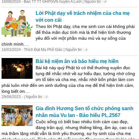
16/08/2024 - Ban TT TT GHPGVN huyện A Lưới | Nguồn tin : -/-
Lời Phật dạy về trách nhiệm của cha mẹ
với con cái
Theo lời Phật dạy, cha mẹ sinh con cái
khôn
g phải
để thỏa mãn dục tính mà là thể hiện tình thương
yêu đối với một phần máu mủ và sự sống của
chính mình....
16/03/2024 - Thích Đạt Ma Phổ Giác | Nguồn tin : -/-
Bài kệ niệm ân và báo hiếu mẹ hiền
Bài kệ này quý Phật tử có thể thường xuyên đọc
tụng để nhắc nhở về sự hiếu đạo, tưởng nhớ công
ơn tổ tiên và cha mẹ, nhắc nhở bổn phận làm con
phải luôn nhớ đến ơn sinh dưỡng của cha mẹ để thể hiện tình cảm,
lòng biết ơn....
29/08/2023 - | Nguồn tin : -/-
Gia đình Hương Sen tổ chức phóng sanh
nhân mùa Vu lan - Báo hiếu PL.2567
Cuộc sống có biết bao nhiêu tình cảm cao đẹp,
đáng trân quý, nhưng thiêng liêng, ấm áp, cao cả
mà thầm lặng nhất vẫn là tình yêu thương, sự hy sinh của cha mẹ