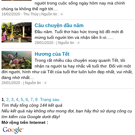
người trong cuộc sống ngày hôm nay mà chính
chúng ta
khôn
g thể ngờ tới....
16/02/2020 - Thu Thủy | Nguồn tin : -/-
Câu chuyện đầu năm
Đầu năm. Tuổi thơ háo hức trong bộ đồ mới đi
mừng tuổi người
lớn
và nhận tiền lì-xì......
29/01/2020 - | Nguồn tin : -/-
Hương của Tết
Trong rất nhiều câu chuyện xoay quanh Tết, tôi
nhận ra người ta hay nhắc về tuổi thơ. Đối với một
đời người, hình như cái Tết của tuổi thơ luôn luôn đẹp nhất, vui nhất,
đáng nhớ nhất....
26/01/2020 - | Nguồn tin : -/-
1
,
2
,
3
,
4
,
5
,
6
,
7
,
8
Trang sau
Tìm thấy tổng cộng 144 kết quả
Nếu kết quả này không như mong đợi, bạn hãy thử sử dụng công cụ
tìm kiếm của Google dưới đây!
Mở rộng trên Internet :