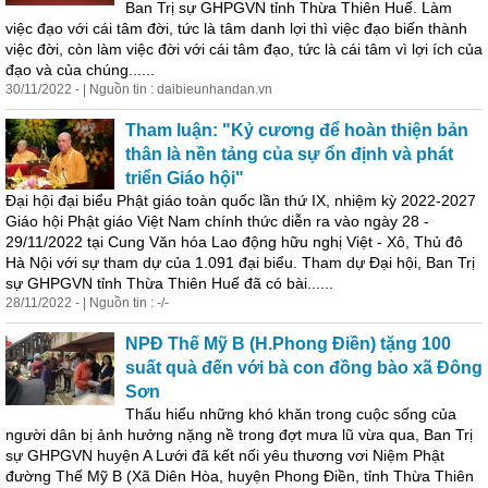
Ban Trị sự GHPGVN tỉnh Thừa Thiên Huế. Làm
việc đạo với cái tâm đời, tức là tâm danh lợi thì việc đạo biến thành
việc đời, còn làm việc đời với cái tâm đạo, tức là cái tâm vì lợi ích của
đạo và của chúng......
30/11/2022 - | Nguồn tin : daibieunhandan.vn
Tham luận: "Kỷ cương để hoàn thiện bản
thân là nền tảng của sự ổn định và phát
triển Giáo hội"
Đại hội đại biểu Phật giáo toàn quốc lần thứ IX, nhiệm kỳ 2022-2027
Giáo hội Phật giáo Việt Nam chính thức diễn ra vào ngày 28 -
29/11/2022 tại Cung Văn hóa Lao động hữu nghị Việt - Xô, Thủ đô
Hà Nội với sự tham dự của 1.091 đại biểu. Tham dự Đại hội, Ban Trị
sự GHPGVN tỉnh Thừa Thiên Huế đã có bài......
28/11/2022 - | Nguồn tin : -/-
NPĐ Thế Mỹ B (H.Phong Điền) tặng 100
suất quà đến với bà con đồng
bào
xã Đông
Sơn
Thấu hiểu những khó khăn trong cuộc sống của
người dân bị ảnh hưởng nặng nề trong đợt mưa lũ vừa qua, Ban Trị
sự GHPGVN huyện A Lưới đã kết nối yêu thương vơi Niệm Phật
đường Thế Mỹ B (Xã Diên Hòa, huyện Phong Điền, tỉnh Thừa Thiên