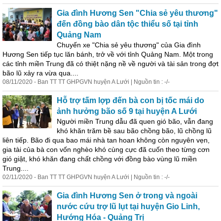
Gia đình Hương Sen "Chia sẻ yêu thương"
đến đồng
bào
dân tộc thiểu số tại tỉnh
Quảng Nam
Chuyến xe "Chia sẻ yêu thương" của Gia đình
Hương Sen tiếp tục lăn bánh, trở về với tỉnh Quảng Nam. Một trong
các tỉnh miền Trung đã có thiệt nặng nề về người và tài sản trong đợt
bão lũ xảy ra vừa qua....
08/11/2020 - Ban TT TT GHPGVN huyện A Lưới | Nguồn tin : -/-
Hỗ trợ tấm lợp đến bà con bị tốc mái do
ảnh hưởng bão số 9 tại huyện A Lưới
Người miền Trung dẫu đã quen gió bão, vẫn đang
khó khăn trăm bề sau bão chồng bão, lũ chồng lũ
liên tiếp. Bão đi qua bao mái nhà tan hoan không còn nguyên vẹn,
gia tài của bà con vốn nghèo khó cùng cực đã cuốn theo từng cơn
gió giật, khó khăn đang chất chồng với đồng
bào
vùng lũ miền
Trung....
02/11/2020 - Ban TT TT GHPGVN huyện A Lưới | Nguồn tin : -/-
Gia đình Hương Sen ở trong và ngoài
nước cứu trợ lũ lụt tại huyện Gio Linh,
Hướng Hóa - Quảng Trị