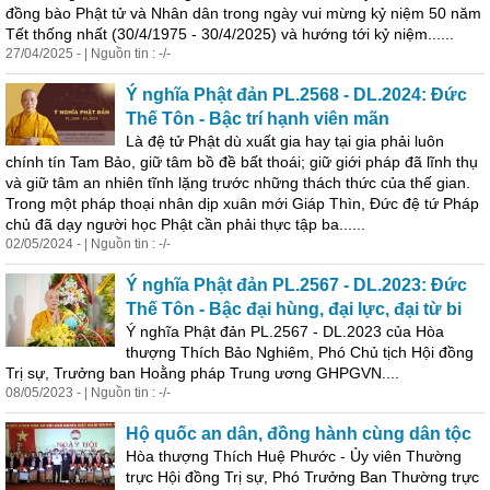
đồng
bào
Phật tử và Nhân dân trong ngày vui mừng kỷ niệm 50 năm
Tết thống nhất (30/4/1975 - 30/4/2025) và hướng tới kỷ niệm......
27/04/2025 - | Nguồn tin : -/-
Ý nghĩa Phật đản PL.2568 - DL.2024: Đức
Thế Tôn - Bậc trí hạnh viên mãn
Là đệ tử Phật dù xuất gia hay tại gia phải luôn
chính tín Tam Bảo, giữ tâm bồ đề bất thoái; giữ giới pháp đã lĩnh thụ
và giữ tâm an nhiên tĩnh lặng trước những thách thức của thế gian.
Trong một pháp thoại nhân dịp xuân mới Giáp Thìn, Đức đệ tứ Pháp
chủ đã dạy người học Phật cần phải thực tập ba......
02/05/2024 - | Nguồn tin : -/-
Ý nghĩa Phật đản PL.2567 - DL.2023: Đức
Thế Tôn - Bậc đại hùng, đại lực, đại từ bi
Ý nghĩa Phật đản PL.2567 - DL.2023 của Hòa
thượng Thích Bảo Nghiêm, Phó Chủ tịch Hội đồng
Trị sự, Trưởng ban Hoằng pháp Trung ương GHPGVN....
08/05/2023 - | Nguồn tin : -/-
Hộ quốc an dân, đồng hành cùng dân tộc
Hòa thượng Thích Huệ Phước - Ủy viên Thường
trực Hội đồng Trị sự, Phó Trưởng Ban Thường trực