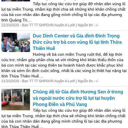
Tiếp tục công tác cứu trợ giúp đỡ nhân dân vùng lũ
lụt tại miền Trung, nhằm kịp thời chia sẽ những khó khăn chồng chất
của bà con nhân dân đang gồng mình chống lũ tại các địa phương
tỉnh Quảng Trị....
22/10/2020 - Ban TT TT GHPGVN huyện A Lưới | Nguồn tin : -/-
Duc Dinh Center và Gia đình Đinh Trọng
Đức cứu trợ bà con vùng lũ tại tỉnh Thừa
Thiên Huế
Hướng về bà con miền Trung ruột thịt, để kịp thời
cứu trợ, nhằm góp phần chia sẻ với những khó khăn thiếu thốn của
bà con mình tại các vùng thiên tai hoành hành được khắc phục khó
khăn và sớm ổn định cuộc sống, nhất là các vùng bị thiệt hại nặng tại
tỉnh Thừa Thiên Huế....
21/10/2020 - Ban TT TT GHPGVN huyện A Lưới | Nguồn tin : -/-
Chúng đệ tử Gia đình Hương Sen ở trong
và ngoài nước cứu trợ lũ lụt tại huyện
Phong Điền và Phú Vang
Tiếp tục công tác cứu trợ giúp đỡ nhân dân vùng lũ
lụt tại miền Trung, nhằm kịp thời chia sẽ những khó khăn chồng chất
của bà con nhân dân đang gồng mình chống lũ tại các địa phương
tỉnh Thừa Thiên Huế....