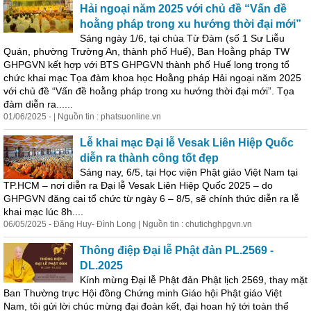
Hải ngoại năm 2025 với chủ đề “Vấn đề
hoằng pháp trong xu hướng thời đại mới”
Sáng ngày 1/6, tại chùa Từ Đàm (số 1 Sư Liễu
Quán, phường Trường An, thành phố Huế), Ban Hoằng pháp TW
GHPGVN kết hợp với BTS GHPGVN thành phố Huế long trọng tổ
chức khai mạc Tọa đàm khoa học Hoằng pháp Hải ngoại năm 2025
với chủ đề “Vấn đề hoằng pháp trong xu hướng thời đại mới”. Tọa
đàm diễn ra......
01/06/2025 - | Nguồn tin : phatsuonline.vn
Lễ khai mạc Đại lễ Vesak Liên Hiệp Quốc
diễn ra thành công tốt đẹp
Sáng nay, 6/5, tại Học viện Phật giáo Việt Nam tại
TP.HCM – nơi diễn ra Đại lễ Vesak Liên Hiệp Quốc 2025 – do
GHPGVN đăng cai tổ chức từ ngày 6 – 8/5, sẽ chính thức diễn ra lễ
khai mạc lúc 8h....
06/05/2025 - Đăng Huy- Đình Long | Nguồn tin : chutichghpgvn.vn
Thông điệp Đại lễ Phật đản PL.2569 -
DL.2025
Kính mừng Đại lễ Phật đản Phật lịch 2569, thay mặt
Ban Thường trực Hội đồng Chứng minh Giáo hội Phật giáo Việt
Nam, tôi gửi lời chúc mừng đại đoàn kết, đại hoan hỷ tới toàn thể