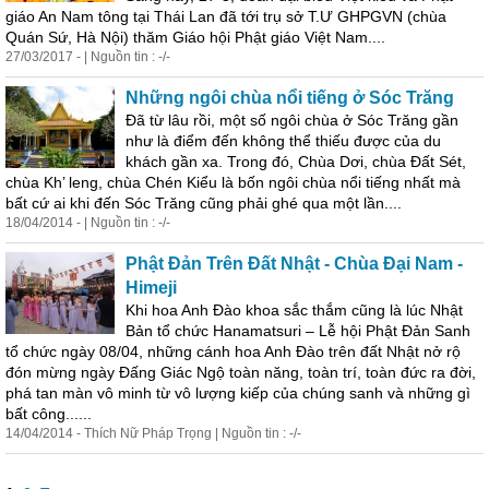
giáo An Nam tông tại Thái Lan đã tới trụ sở T.Ư GHPGVN (chùa
Quán Sứ, Hà Nội) thăm Giáo hội Phật giáo Việt Nam....
27/03/2017 - | Nguồn tin : -/-
Những ngôi chùa nổi tiếng ở Sóc Trăng
Đã từ lâu rồi, một số ngôi chùa ở Sóc Trăng gần
như là điểm đến không thể thiếu được của du
khách gần xa. Trong đó, Chùa Dơi, chùa Đất Sét,
chùa Kh’ leng, chùa Chén Kiểu là bốn ngôi chùa nổi tiếng nhất mà
bất cứ ai khi đến Sóc Trăng cũng phải ghé qua một lần....
18/04/2014 - | Nguồn tin : -/-
Phật Đản Trên Đất Nhật - Chùa Đại Nam -
Himeji
Khi hoa Anh Đào khoa sắc thắm cũng là lúc Nhật
Bản tổ chức Hanamatsuri – Lễ hội Phật Đản Sanh
tổ chức ngày 08/04, những cánh hoa Anh Đào trên đất Nhật nở rộ
đón mừng ngày Đấng Giác Ngộ toàn năng, toàn trí, toàn đức ra đời,
phá tan màn vô minh từ vô lượng kiếp của chúng sanh và những gì
bất công......
14/04/2014 - Thích Nữ Pháp Trọng | Nguồn tin : -/-