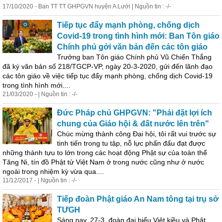
17/10/2020 - Ban TT TT GHPGVN huyện A Lưới | Nguồn tin : -/-
Tiếp tục đẩy mạnh phòng, chống dịch
Covid-19 trong tình hình mới: Ban Tôn giáo
Chính phủ gởi văn bản đến các tôn giáo
Trưởng ban Tôn giáo Chính phủ Vũ Chiến Thắng
đã ký văn bản số 218/TGCP-VP, ngày 20-3-2020, gửi đến lãnh đạo
các tôn giáo về việc tiếp tục đẩy mạnh phòng, chống dịch Covid-19
trong tình hình mới....
21/03/2020 - | Nguồn tin : -/-
Đức Pháp chủ GHPGVN: "Phải đặt lợi ích
chung của Giáo hội & đất nước lên trên"
Chúc mừng thành công Đại hội, tôi rất vui trước sự
tinh tiến trong tu tập, nỗ lực phấn đấu đạt được
những thành tựu to lớn trong các hoạt động Phật sự của toàn thể
Tăng Ni, tín đồ Phật tử Việt Nam ở trong nước cũng như ở nước
ngoài trong nhiệm kỳ vừa qua....
11/12/2017 - | Nguồn tin : -/-
Tiếp đoàn Phật giáo An Nam tông tại trụ sở
TƯGH
Sáng nay, 27-3, đoàn đại biểu Việt
kiều
và Phật