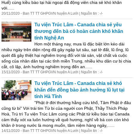
Huế) cùng
kiều
bào
tại hải ngoại đã động viên chia sẻ khó khăn
với......
20/11/2020 - Ban TT TT GHPGVN huyện A Lưới | Nguồn tin : -/-
Tu viện Trúc Lâm - Canada chia sẻ yêu
thương đến bà có hoàn cảnh khó khăn
tỉnh Nghệ An
Hơn một tháng nay, mưa lũ đặc biệt lớn kéo dài
nhiều ngày trên diện rộng đã gây ngập lụt sâu, sạt lở đất, lũ ống, lũ
quét đã gây thiệt hại nghiêm trọng đối với tài sản, vật chất và cuộc
sống của nhân dân tại các tỉnh miền Trung, nhiều khu dân cư bị chia
cắt, cô lập, ảnh hưởng nghiêm trọng đến an......
15/11/2020 - Ban TT TT GHPGVN huyện A Lưới | Nguồn tin : -/-
Tu viện Trúc Lâm - Canada chia sẻ khó
khăn đến đồng
bào
ảnh hưởng lũ lụt tại
tỉnh Hà Tĩnh
"Phật ở đời thường hằng cứu khổ, Tâm Phật ở đâu
cũng từ bi" Với trái tim Từ bi của người con Phật, Thầy Thích Pháp
Hoà, Trú trì Tu viện Trúc Lâm cùng các Phật tử
kiều
bào
tại Canada
cảm thấy xót xa luôn hướng về quê hương, nghĩ về bà con còn khó
khăn ở trong nước là mong muốn, tâm niệm hàng ngày,......
14/11/2020 - Ban TT TT GHPGVN huyện A Lưới | Nguồn tin : -/-