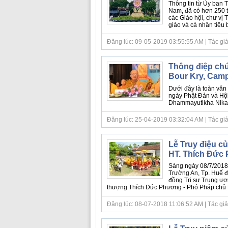
Thông tin từ Ủy ban 
Nam, đã có hơn 250 t
các Giáo hội, chư vị 
giáo và cá nhân tiêu b
Đăng lúc: 09-05-2019 03:55:55 AM | Tác giả
Thông điệp chú
Bour Kry, Cam
Dưới đây là toàn văn
ngày Phật Đản và Hội
Dhammayutikha Nikay
Đăng lúc: 25-04-2019 03:32:04 AM | Tác giả bà
Lễ Truy điệu c
HT. Thích Đức
Sáng ngày 08/7/2018 
Trường An, Tp. Huế đ
đồng Trị sự Trung ươ
thượng Thích Đức Phương - Phó Pháp chủ 
Đăng lúc: 08-07-2018 11:06:52 AM | Tác giả bà