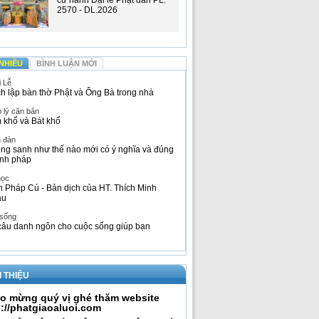
cử hành Đại lễ Phật đản PL.
2570 - DL.2026
NHIỀU
BÌNH LUẬN MỚI
i Lễ
h lập bàn thờ Phật và Ông Bà trong nhà
 lý căn bản
 khổ và Bát khổ
n đàn
ng sanh như thế nào mới có ý nghĩa và đúng
nh pháp
học
h Pháp Cú - Bản dịch của HT. Thích Minh
âu
 sống
câu danh ngôn cho cuộc sống giúp bạn
I THIỆU
o mừng quý vị ghé thăm website
p://phatgiaoaluoi.com