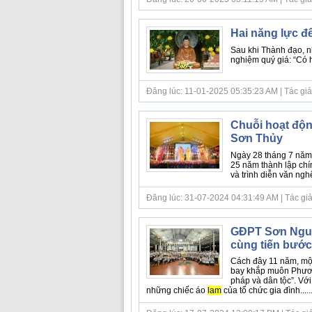
Hai năng lực đ
Sau khi Thành đạo, nh
nghiệm quý giá: “Có ha
Đăng lúc: 11-01-2025 05:35:23 AM | Tác giả b
Chuỗi hoạt độn
Sơn Thủy
Ngày 28 tháng 7 năm 
25 năm thành lập ch
và trình diễn văn ngh
Đăng lúc: 31-07-2024 04:31:49 AM | Tác giả
GĐPT Sơn Nguyê
cùng tiến bước
Cách đây 11 năm, mộ
bay khắp muôn Phươn
pháp và dân tộc”. Với
những chiếc áo
lam
của tổ chức gia đình.....