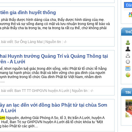
 tiên gia đình huyết thống
a phải thấy được hình dáng của cha, thấy được hình dáng của mẹ.
ương thịt và sự sống đang có mặt và lưu nhuận trong từng tế bào và
phải thấy cha ta trong ta, mẹ ta trong ta rất cụ thể, chứ không phải
TH
ài viết: Sư Ông Làng Mai | Nguồn tin : -/-
hai Huynh trưởng Quảng Trí và Quảng Thông tại
ên - A Lưới
hế, khơi nguồn tuệ giác trong đời sống, việc Phật tử tổ chức lễ hằng
mang lại hạnh phúc chắc thật và bền vững cho gia đình của người
Huynh trưởng trong tổ chức Gia đình Phật tử Việt Nam, nhằm định
...
 bài viết: Ban TT TT GHPGVN huyện A Lưới | Nguồn tin : -/-
TIN
ày an lạc đến với đồng bào Phật tử tại chùa Sơn
 A Lưới
Sơn
Nguyên, đường Giải Phóng A So, tổ 3, thị trấn A Lưới, huyện A
n Huế, Ban Trị sự GHPGVN huyện A Lưới đã tổ chức khóa tu “Một
 bào Phật tử các giới....