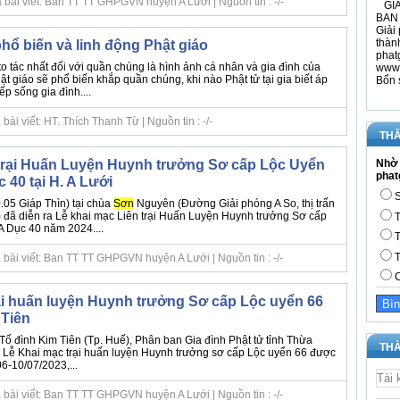
 bài viết: Ban TT TT GHPGVN huyện A Lưới | Nguồn tin : -/-
GIÁ
BAN 
Giải 
thàn
 phổ biến và linh động Phật giáo
phat
 tác nhất đối với quần chúng là hình ảnh cá nhân và gia đình của
www.
hật giáo sẽ phổ biến khắp quần chúng, khi nào Phật tử tại gia biết áp
Bổn 
p sống gia đình....
ài viết: HT. Thích Thanh Từ | Nguồn tin : -/-
THĂ
trại Huấn Luyện Huynh trưởng Sơ cấp Lộc Uyển
Nhờ 
phat
c 40 tại H. A Lưới
S
.05 Giáp Thìn) tại chùa
Sơn
Nguyên (Đường Giải phóng A So, thị trấn
) đã diễn ra Lễ khai mạc Liên trại Huấn Luyện Huynh trưởng Sơ cấp
T
A Dục 40 năm 2024....
T
T
 bài viết: Ban TT TT GHPGVN huyện A Lưới | Nguồn tin : -/-
C
ại huấn luyện Huynh trưởng Sơ cấp Lộc uyển 66
 Tiên
Tổ đình Kim Tiên (Tp. Huế), Phân ban Gia đình Phật tử tỉnh Thừa
THÀ
 Lễ Khai mạc trại huấn luyện Huynh trưởng sơ cấp Lộc uyển 66 được
06-10/07/2023,...
 bài viết: Ban TT TT GHPGVN huyện A Lưới | Nguồn tin : -/-