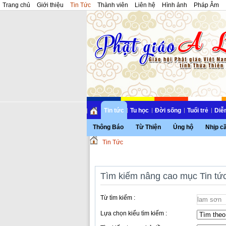
Trang chủ
Giới thiệu
Tin Tức
Thành viên
Liên hệ
Hình ảnh
Pháp Âm
Tin tức
Tu học
Đời sống
Tuổi trẻ
Diễ
Thông Báo
Từ Thiện
Ủng hộ
Nhịp c
Tin Tức
Tìm kiếm nâng cao mục Tin tứ
Từ tìm kiếm :
Lựa chọn kiểu tìm kiếm :