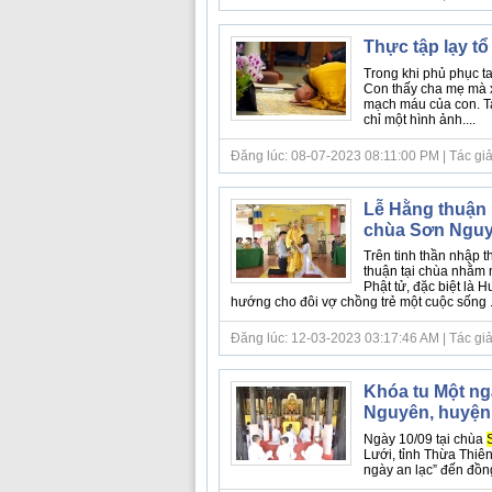
Thực tập lạy tổ
Trong khi phủ phục t
Con thấy cha mẹ mà x
mạch máu của con. Ta 
chỉ một hình ảnh....
Đăng lúc: 08-07-2023 08:11:00 PM | Tác giả b
Lễ Hằng thuận 
chùa Sơn Nguy
Trên tinh thần nhập t
thuận tại chùa nhằm 
Phật tử, đặc biệt là 
hướng cho đôi vợ chồng trẻ một cuộc sống ...
Đăng lúc: 12-03-2023 03:17:46 AM | Tác giả
Khóa tu Một ng
Nguyên, huyện
Ngày 10/09 tại chùa
Lưới, tỉnh Thừa Thiê
ngày an lạc” đến đồng