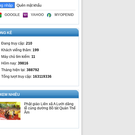
Quên mật khẩu
GOOGLE
YAHOO
MYOPENID
ỐNG KÊ
Đang truy cập:
210
Khách viếng thăm:
199
Máy chủ tìm kiếm:
11
Hôm nay:
39816
Tháng hiện tại:
388792
Tổng lượt truy cập:
163119336
 XEM NHIỀU
Phật giáo Liên xã A Lưới dâng
lễ cúng dường Bồ tát Quán Thế
Âm