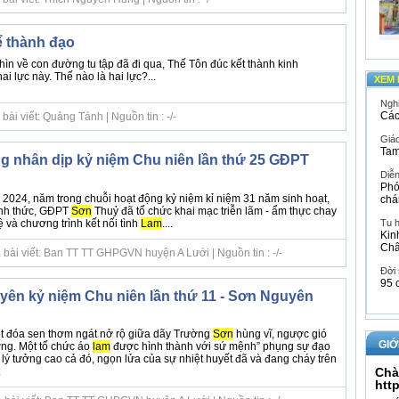
ể thành đạo
ìn về con đường tu tập đã đi qua, Thế Tôn đúc kết thành kinh
i lực này. Thế nào là hai lực?...
XEM 
Ngh
Các
ài viết: Quảng Tánh | Nguồn tin : -/-
Giáo
Tam
g nhân dịp kỷ niệm Chu niên lần thứ 25 GĐPT
Diễ
Phó
2024, năm trong chuỗi hoạt động kỷ niệm kỉ niệm 31 năm sinh hoạt,
chá
ính thức, GĐPT
Sơn
Thuỷ đã tổ chức khai mạc triễn lãm - ẩm thực chay
ệ và chương trình kết nối tình
Lam
....
Tu 
Kin
Ch
 bài viết: Ban TT TT GHPGVN huyện A Lưới | Nguồn tin : -/-
Đời
95 
n kỷ niệm Chu niên lần thứ 11 - Sơn Nguyên
t đóa sen thơm ngát nở rộ giữa dãy Trường
Sơn
hùng vĩ, ngược gió
GIỚ
g. Một tổ chức áo
lam
được hình thành với sứ mệnh” phụng sự đạo
 lý tưởng cao cả đó, ngọn lửa của sự nhiệt huyết đã và đang cháy trên
Chà
.
htt