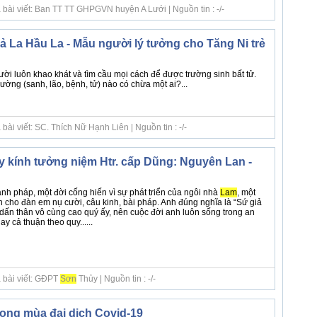
 bài viết: Ban TT TT GHPGVN huyện A Lưới | Nguồn tin : -/-
ả La Hầu La - Mẫu người lý tưởng cho Tăng Ni trẻ
ười luôn khao khát và tìm cầu mọi cách để được trường sinh bất tử.
ường (sanh, lão, bệnh, tử) nào có chừa một ai?...
ài viết: SC. Thích Nữ Hạnh Liên | Nguồn tin : -/-
kính tưởng niệm Htr. cấp Dũng: Nguyên Lan -
g
nh pháp, một đời cống hiến vì sự phát triển của ngôi nhà
Lam
, một
 cho đàn em nụ cười, câu kinh, bài pháp. Anh đúng nghĩa là “Sứ giả
 dấn thân vô cùng cao quý ấy, nên cuộc đời anh luôn sống trong an
y cả thuận theo quy......
 bài viết: GĐPT
Sơn
Thủy | Nguồn tin : -/-
rong mùa đại dịch Covid-19