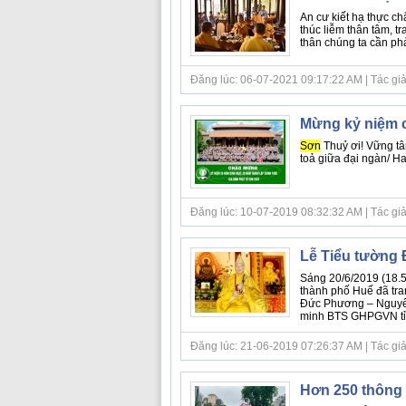
An cư kiết hạ thực ch
thúc liễm thân tâm, t
thân chúng ta cần phả
Đăng lúc: 06-07-2021 09:17:22 AM | Tác giả b
Mừng kỷ niệm c
Sơn
Thuỷ ơi! Vững tâ
toả giữa đại ngàn/ 
Đăng lúc: 10-07-2019 08:32:32 AM | Tác giả
Lễ Tiểu tường
Sáng 20/6/2019 (18.5
thành phố Huế đã tra
Đức Phương – Nguyê
minh BTS GHPGVN tỉnh
Đăng lúc: 21-06-2019 07:26:37 AM | Tác giả bà
Hơn 250 thông 