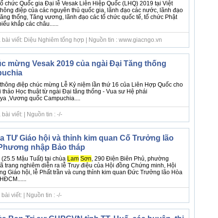
Tổ chức Quốc gia Đại lễ Vesak Liên Hiệp Quốc (LHQ) 2019 tại Việt
hông điệp của các nguyên thủ quốc gia, lãnh đạo các nước, lãnh đạo
Tăng thống, Tăng vương, lãnh đạo các tổ chức quốc tế, tổ chức Phật
iểu khắp các châu......
 bài viết: Diệu Nghiêm tổng hợp | Nguồn tin : www.giacngo.vn
c mừng Vesak 2019 của ngài Đại Tăng thống
puchia
 thông điệp chúc mừng Lễ Kỷ niệm lần thứ 16 của Liên Hợp Quốc cho
 thảo Học thuật từ ngài Đại tăng thống - Vua sư Hệ phái
a ,Vương quốc Campuchia....
i viết: | Nguồn tin : -/-
ủa TƯ Giáo hội và thỉnh kim quan Cố Trưởng lão
 Phương nhập Bảo tháp
(25.5 Mậu Tuất) tại chùa
Lam
Sơn
, 290 Điện Biên Phủ, phường
ã trang nghiêm diễn ra lễ Truy điệu của Hội đồng Chứng minh, Hội
ng Giáo hội, lễ Phất trần và cung thỉnh kim quan Đức Trưởng lão Hòa
HĐCM......
i viết: | Nguồn tin : -/-