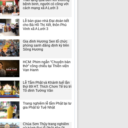
Trao tặng quà đến với thương
bệnh binh, người có công với
cách mạng xã A Lưới 3
Lễ bàn giao nhà Đại đoàn kết
cho Bà Hồ Thị Xết, thôn Phú
Vinh xã A Lưới 3
Gia đình Hương Sen tổ chức
phóng sanh đăng định kỳ trên
Sông Hương
HCM: Phim ngắn "Chuyện bàn
thờ" công chiếu tại Thiền viện
Vạn Hanh
Lễ Tắm Phật và Khánh tuế lần
thứ 89 HT. Thích Chơn Tế trú trì
Tổ đình Tường Vân
Trang nghiêm lễ tắm Phật tại tư
gia Phật tử Tuệ Nhật
Chùa Sơn Thủy trang nghiêm