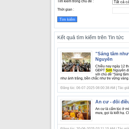
Tìm kiếm trong chủ đề :
Thời gian :
Kết quả tìm kiếm trên Tin tức
“Sáng tâm như 
Nguyên
Chiều nay ngày 12 th
GĐPT
Sơn
Nguyên đã 
với chủ đề “Sáng tâm 
như ánh trăng, bền chắc như tre vững vàng...
Đăng lúc: 06-07-2025 08:00:38 AM | Tác giả
An cư - đôi điề
An cư là cấm túc ở mộ
mưa, gọi là kiết hạ. C
Đăng lúc: 20-06-2025 03:11:15 AM | Tác giả 