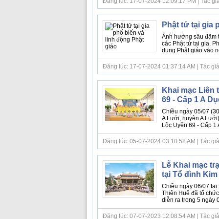
Đăng lúc: 17-07-2024 12:09:17 PM | Tác giả
Phật tử tại gia
Ảnh hưởng sâu đậm to
các Phật tử tại gia. P
dụng Phật giáo vào nế
Đăng lúc: 17-07-2024 01:37:14 AM | Tác giả b
Khai mạc Liên 
69 - Cấp 1 A Dụ
Chiều ngày 05/07 (30
A Lưới, huyện A Lưới
Lộc Uyển 69 - Cấp 1 
Đăng lúc: 05-07-2024 03:10:58 AM | Tác giả
Lễ Khai mạc tr
tại Tổ đình Kim
Chiều ngày 06/07 tại 
Thiên Huế đã tổ chức
diễn ra trong 5 ngày 
Đăng lúc: 07-07-2023 12:08:54 AM | Tác giả