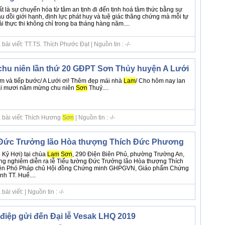
ất là sự chuyển hóa từ tâm an tịnh đi đến tịnh hoá tâm thức bằng sự
rau dồi giới hạnh, định lực phát huy và tuệ giác thăng chứng mà mỗi tự
i thực thi không chỉ trong ba tháng hàng năm....
ài viết: TT.TS. Thích Phước Đạt | Nguồn tin : -/-
hu niên lần thứ 20 GĐPT Sơn Thủy huyện A Lưới
m và tiếp bước/ A Lưới ơi! Thêm đẹp mái nhà
Lam
/ Cho hôm nay lan
Hai mươi năm mừng chu niên
Sơn
Thuỷ....
 bài viết: Thích Hương
Sơn
| Nguồn tin : -/-
 Đức Trưởng lão Hòa thượng Thích Đức Phương
 Kỷ Hợi) tại chùa
Lam
Sơn
, 290 Điện Biên Phủ, phường Trường An,
ng nghiêm diễn ra lễ Tiểu tường Đức Trưởng lão Hòa thượng Thích
n Phó Pháp chủ Hội đồng Chứng minh GHPGVN, Giáo phẩm Chứng
 TT. Huế....
i viết: | Nguồn tin : -/-
điệp gửi đến Đại lễ Vesak LHQ 2019