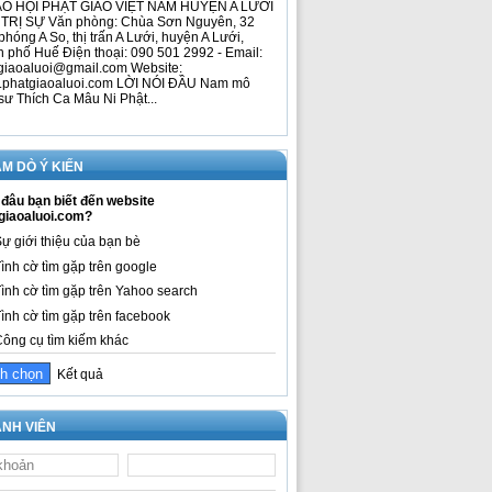
O HỘI PHẬT GIÁO VIỆT NAM HUYỆN A LƯỚI
TRỊ SỰ Văn phòng: Chùa Sơn Nguyên, 32
phóng A So, thị trấn A Lưới, huyện A Lưới,
h phố Huế Điện thoại: 090 501 2992 - Email:
giaoaluoi@gmail.com Website:
phatgiaoaluoi.com LỜI NÓI ĐẦU Nam mô
sư Thích Ca Mâu Ni Phật...
M DÒ Ý KIẾN
đâu bạn biết đến website
giaoaluoi.com?
ự giới thiệu của bạn bè
ình cờ tìm gặp trên google
ình cờ tìm gặp trên Yahoo search
ình cờ tìm gặp trên facebook
ông cụ tìm kiếm khác
Kết quả
NH VIÊN