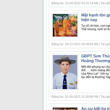
Đăng lúc: 10-09-2022 04:25:14 AM | Tác giả
Mật hạnh tôn gi
hiện nay
Tự cổ chí kim, con ng
Thế nhưng, lưới vô th
Đăng lúc: 26-12-2021 08:48:02 AM | Tác giả b
GĐPT Sơn Thủy 
Hoàng Thươn
Một đời phụng sự chá
đời….. luôn mang đến
của Như Lai”. Với sự
lạc đến lạ thường. Nga
Đăng lúc: 01-09-2021 11:28:06 PM | Tác giả
An cư kiết hạ t