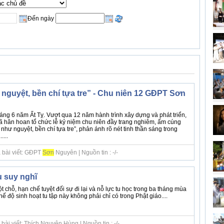
Đến ngày
nguyệt, bền chí tựa tre” - Chu niên 12 GĐPT Sơn
áng 6 năm Ất Tỵ. Vượt qua 12 năm hành trình xây dựng và phát triển,
hân hoan tổ chức lễ kỷ niệm chu niên đầy trang nghiêm, ấm cúng
như nguyệt, bền chí tựa tre”, phản ánh rõ nét tinh thần sáng trong
...
 bài viết: GĐPT
Sơn
Nguyên | Nguồn tin : -/-
u suy nghĩ
t chỗ, hạn chế tuyệt đối sự đi lại và nỗ lực tu học trong ba tháng mùa
hế độ sinh hoạt tu tập này không phải chỉ có trong Phật giáo....
bài viết: Thích Nguyên Hùng | Nguồn tin : -/-