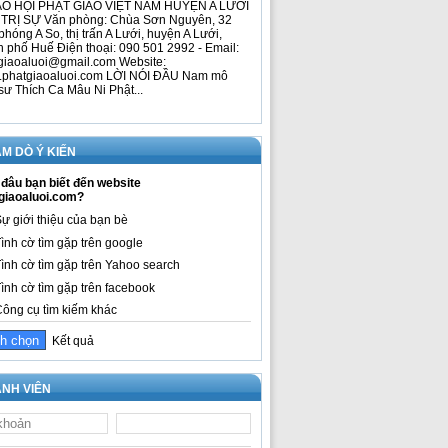
O HỘI PHẬT GIÁO VIỆT NAM HUYỆN A LƯỚI
TRỊ SỰ Văn phòng: Chùa Sơn Nguyên, 32
phóng A So, thị trấn A Lưới, huyện A Lưới,
h phố Huế Điện thoại: 090 501 2992 - Email:
giaoaluoi@gmail.com Website:
phatgiaoaluoi.com LỜI NÓI ĐẦU Nam mô
sư Thích Ca Mâu Ni Phật...
M DÒ Ý KIẾN
đâu bạn biết đến website
giaoaluoi.com?
ự giới thiệu của bạn bè
ình cờ tìm gặp trên google
ình cờ tìm gặp trên Yahoo search
ình cờ tìm gặp trên facebook
ông cụ tìm kiếm khác
Kết quả
NH VIÊN