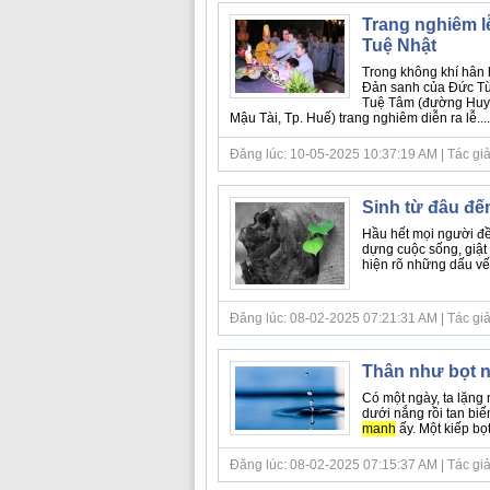
Trang nghiêm lễ
Tuệ Nhật
Trong không khí hân 
Đản sanh của Đức Từ p
Tuệ Tâm (đường Huyền
Mậu Tài, Tp. Huế) trang nghiêm diễn ra lễ....
Đăng lúc: 10-05-2025 10:37:19 AM | Tác giả
Sinh từ đâu đến
Hầu hết mọi người đều
dựng cuộc sống, giật 
hiện rõ những dấu vết 
Đăng lúc: 08-02-2025 07:21:31 AM | Tác giả 
Thân như bọt 
Có một ngày, ta lặng n
dưới nắng rồi tan bi
manh
ấy. Một kiếp bọ
Đăng lúc: 08-02-2025 07:15:37 AM | Tác giả b