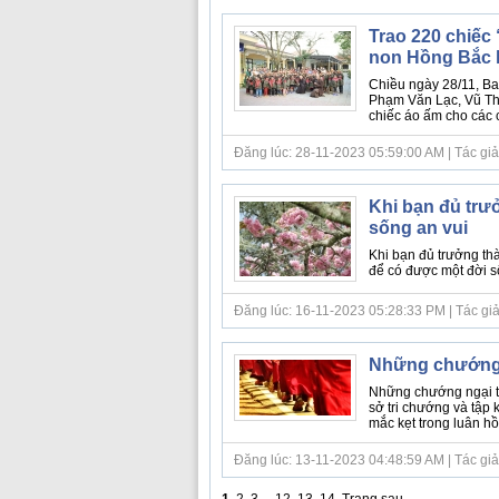
Trao 220 chiế
non Hồng Bắc 
Chiều ngày 28/11, Ban
Phạm Văn Lạc, Vũ Thị
chiếc áo ấm cho các 
Đăng lúc: 28-11-2023 05:59:00 AM | Tác giả
Khi bạn đủ trư
sống an vui
Khi bạn đủ trưởng thà
để có được một đời số
Đăng lúc: 16-11-2023 05:28:33 PM | Tác giả bà
Những chướng n
Những chướng ngại t
sở tri chướng và tập
mắc kẹt trong luân hồi
Đăng lúc: 13-11-2023 04:48:59 AM | Tác giả b
1
,
2
,
3
...
12
,
13
,
14
Trang sau