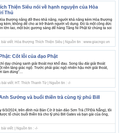
ch Thiện Siêu nói về hạnh nguyện của Hòa
rí Thủ
Hòa thượng nâng đỡ theo khả năng, người khả năng kém Hòa thượng
g kém, không để cho ai trở thành người vô dụng. Đó là một công đức
yện lớn lao, một bức gương sáng để hàng Tăng Ni Phật tử chúng ta soi
 bài viết: Hòa thượng Thích Thiện Siêu | Nguồn tin : www.giacngo.vn
hật: Cốt lỗi của đạo Phật
hỉ dạy chúng sanh giải thoát mọi khổ đau. Song lâu đài giải thoát
t nền tảng giác ngộ. Trước phải giác ngộ nhiên hậu mới giải thoát,
i làm đúng”....
ài viết: HT. Thích Thanh Từ | Nguồn tin : -/-
nh Sướng và buổi thiền trà cùng tỷ phú Bill
y 6/3/2024, trên đỉnh núi Bàn Cờ ở bán đảo Sơn Trà (TP.Đà Nẵng), tôi
được tổ chức buổi thiền trà cho tỷ phú Bill Gates và bạn gái của ông,
i viết: | Nguồn tin : -/-