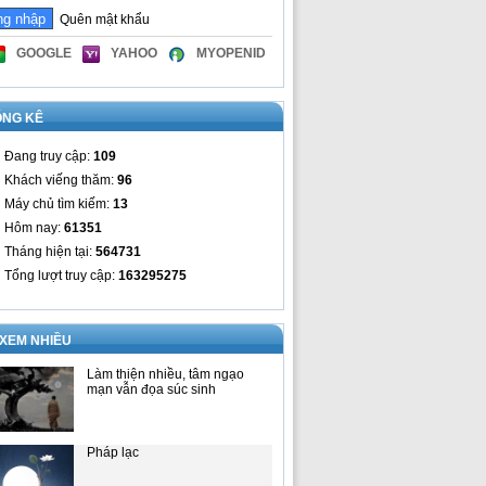
Quên mật khẩu
GOOGLE
YAHOO
MYOPENID
ỐNG KÊ
Đang truy cập:
109
Khách viếng thăm:
96
Máy chủ tìm kiếm:
13
Hôm nay:
61351
Tháng hiện tại:
564731
Tổng lượt truy cập:
163295275
 XEM NHIỀU
Làm thiện nhiều, tâm ngạo
mạn vẫn đọa súc sinh
Pháp lạc