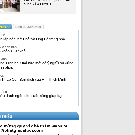
cho Bà Hồ Thị Xết, thôn Phú
Vinh xã A Lưới 3
NHIỀU
BÌNH LUẬN MỚI
i Lễ
h lập bàn thờ Phật và Ông Bà trong nhà
 lý căn bản
 khổ và Bát khổ
n đàn
ng sanh như thế nào mới có ý nghĩa và đúng
nh pháp
học
h Pháp Cú - Bản dịch của HT. Thích Minh
âu
 sống
câu danh ngôn cho cuộc sống giúp bạn
I THIỆU
o mừng quý vị ghé thăm website
p://phatgiaoaluoi.com