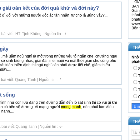
GIÁ
BAN 
 giải oán kết của đời quá khứ và đời này?
Giải 
thàn
 gì đối với những người độc ác tàn nhẫn, tự cho là đúng vậy?...
phat
www.
Bổn 
ài viết: HT. Tịnh Không | Nguồn tin : -/-
THĂ
gày
h, mê đắm ngủ nghỉ là một trong những yếu tố ngăn che, chướng ngại
Nhờ 
 sẽ sinh biếng nhác, giải đãi, mê muội và mất thời gian cho công phu
phat
hát triển thiền định thì ngủ nghỉ cần phải được tiết chế, giảm thiểu
S
gày....
T
ài viết: Quảng Tánh | Nguồn tin : -/-
T
T
ết sống
C
ình như con lừa đang trên đường dẫn đến lò sát sinh thì có vui gì khi
ọn cỏ bên vệ đường. Vì mạng người
mong
manh
, nên phải làm điều
hạnh....
THÀ
ài viết: Quảng Tánh | Nguồn tin : -/-