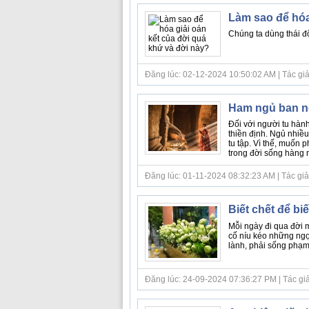
Làm sao để hóa
Chúng ta dùng thái độ
Đăng lúc: 02-12-2024 10:50:02 AM | Tác giả b
Ham ngủ ban n
Đối với người tu hàn
thiền định. Ngủ nhiều
tu tập. Vì thế, muốn p
trong đời sống hàng n
Đăng lúc: 01-11-2024 08:32:23 AM | Tác giả b
Biết chết để bi
Mỗi ngày đi qua đời m
cố níu kéo những ng
lành, phải sống phạm 
Đăng lúc: 24-09-2024 07:36:27 PM | Tác giả b