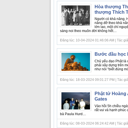
Hòa thượng Thí
thượng Thích T
Người có khả năng, 
nâng đỡ theo khả năn
lớn lao, một chí ngu
sáng noi theo muôn đời không hết....
Đăng lúc: 10-04-2024 01:46:06 AM | Tác giả
Bước đầu học P
Chủ yếu đạo Phật là c
phải xây dựng trên mộ
như nói “biết đúng mớ
Đăng lúc: 18-03-2024 09:01:27 PM | Tác giả b
Phật tử Hoàng A
Gates
Vào hồi 5h chiều ngà
rất vui và hạnh phúc 
bà Paula Hurd....
Đăng lúc: 08-03-2024 06:24:42 AM | Tác giả bà