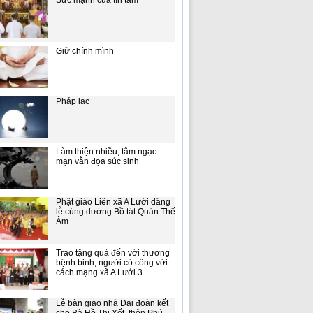
Sức mạnh của tín tâm
Giữ chính mình
Pháp lạc
Làm thiện nhiều, tâm ngạo
mạn vẫn đọa súc sinh
Phật giáo Liên xã A Lưới dâng
lễ cúng dường Bồ tát Quán Thế
Âm
Trao tặng quà đến với thương
bệnh binh, người có công với
cách mạng xã A Lưới 3
Lễ bàn giao nhà Đại đoàn kết