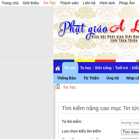
Trang chủ
Giới thiệu
Tin Tức
Thành viên
Liên hệ
Hình ảnh
Pháp Âm
Tin tức
Tu học
Đời sống
Tuổi trẻ
Diễ
Thông Báo
Từ Thiện
Ủng hộ
Nhịp c
Tin Tức
Tìm kiếm nâng cao mục Tin tứ
Từ tìm kiếm :
Lựa chọn kiểu tìm kiếm :