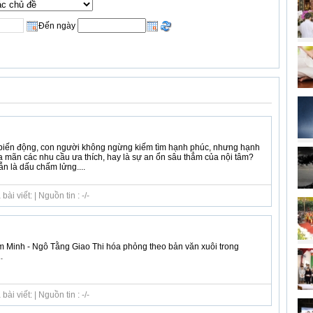
Đến ngày
 biến động, con người không ngừng kiếm tìm hạnh phúc, nhưng hạnh
a mãn các nhu cầu ưa thích, hay là sự an ổn sâu thẳm của nội tâm?
n là dấu chấm lửng....
i viết: | Nguồn tin : -/-
 Minh - Ngô Tằng Giao Thi hóa phỏng theo bản văn xuôi trong
.
i viết: | Nguồn tin : -/-