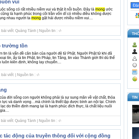
buồn vui
uộc sống có rất nhiều niềm vui và thật ít nỗi buồn. Đây là
mong
ước
 cũng là hạnh phúc trong cõi trần vốn dĩ có nhiều điều không được
tụng nhau người ta
mong
gặt hái được nhiều niềm vui....
ài viết: Quảng Tánh | Nguồn tin : -/-
TH
 trường tồn
 tin là vấn đề căn bản của người đệ tử Phật. Người Phật tử khi đã
ại tín, ấy là tin Phật, tin Pháp, tin Tăng, tin vào Thánh giới thì dù thế
 luôn kiên định, không lay chuyển....
i viết: | Nguồn tin : -/-
ặng
TIN
của đời sống con người không phải là sự sung mãn về vật chất, thỏa
lực và danh vọng…mà chính là thiết lập được bình an nội tại. Chính
 lạc do thiền định mang lại là hạnh phúc đích thực, là chất liệu nuôi
ia....
ài viết: Quảng Tánh | Nguồn tin : -/-
c tác động của truyền thông đối với cộng đồng