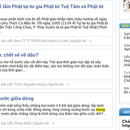
 tắm Phật tại tư gia Phật tử Tuệ Tâm và Phật tử
hoan phấn khởi của tín đồ Phật giáo khắp năm châu hướng về ngày
hụ Thích Ca Mâu Ni. Tối ngày 10/05 (13.04 Ất Tỵ) tại tư gia Phật tử
XEM 
 Trân Công Chúa, P. Thủy Xuân) và tư gia Phật tử Tuệ Nhật (Thôn
..
Ngh
Các
 bài viết: Ban TT TT GHPGVN huyện A Lưới | Nguồn tin : -/-
Giáo
Tam
, chết sẽ về đâu?
Diễ
Phó
 mơ hồ bước vào cõi đời này. Trải qua thời gian học tập và xây
chá
mình chợt thấy tóc đã điểm bạc, sức lực không còn dồi dào, toàn thân
của thời gian....
Tu 
Kin
Ch
bài viết: Thích Nguyên Hùng | Nguồn tin : -/-
Đời
95 
nước giữa dòng
hìn mặt sông thấy những bọt nước li ti trôi dạt giữa dòng, lấp lánh
ến chỉ trong chớp mắt. Bỗng dưng, lòng chùng xuống trước sự
mong
GIỚ
t nước phải chăng cũng là hình bóng của thân này giữa cuộc đời?...
Chà
ài viết: Pháp Nhật | Nguồn tin : -/-
htt