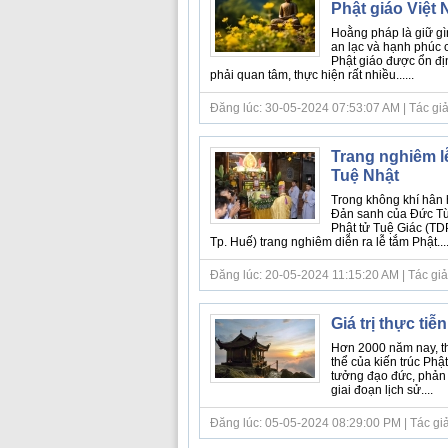
Phật giáo Việt
Hoằng pháp là giữ gìn
an lạc và hạnh phúc 
Phật giáo được ổn địn
phải quan tâm, thực hiện rất nhiều......
Đăng lúc: 30-05-2024 07:53:07 AM | Tác giả b
Trang nghiêm lễ
Tuệ Nhật
Trong không khí hân 
Đản sanh của Đức Từ 
Phật tử Tuệ Giác (TD
Tp. Huế) trang nghiêm diễn ra lễ tắm Phật....
Đăng lúc: 20-05-2024 11:15:20 AM | Tác giả
Giá trị thực ti
Hơn 2000 năm nay, th
thể của kiến trúc Phật
tưởng đạo đức, phản 
giai đoạn lịch sử....
Đăng lúc: 05-05-2024 08:29:00 PM | Tác giả b