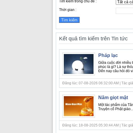
Tìm kiếm trong chủ đề :
Thời gian :
Kết quả tìm kiếm trên Tin tức
Pháp lạc
Giữa cuộc đời nhiều
phúc là gì? Là sự thỏ
Đến nay câu hỏi đó vẫ
Đăng lúc: 07-08-2026 06:32:00 AM | Tác giả bà
Năm giọt mật
Một tác phẩm của Tâm
Truyện cổ Phật giáo...
Đăng lúc: 18-08-2025 05:30:44 AM | Tác giả bà