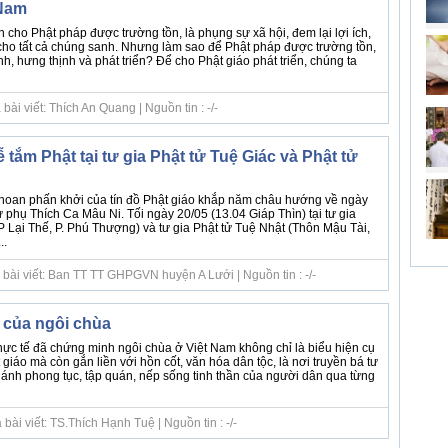
 Nam
 cho Phật pháp được trường tồn, là phụng sự xã hội, đem lại lợi ích,
cho tất cả chúng sanh. Nhưng làm sao để Phật pháp được trường tồn,
h, hưng thịnh và phát triển? Để cho Phật giáo phát triển, chúng ta
ài viết: Thích An Quang | Nguồn tin : -/-
 tắm Phật tại tư gia Phật tử Tuệ Giác và Phật tử
hoan phấn khởi của tín đồ Phật giáo khắp năm châu hướng về ngày
phụ Thích Ca Mâu Ni. Tối ngày 20/05 (13.04 Giáp Thìn) tại tư gia
P Lại Thế, P. Phú Thượng) và tư gia Phật tử Tuệ Nhật (Thôn Mậu Tài,
..
 bài viết: Ban TT TT GHPGVN huyện A Lưới | Nguồn tin : -/-
ễn của ngôi chùa
ực tế đã chứng minh ngôi chùa ở Việt Nam không chỉ là biểu hiện cụ
 giáo mà còn gắn liền với hồn cốt, văn hóa dân tộc, là nơi truyền bá tư
ánh phong tục, tập quán, nếp sống tinh thần của người dân qua từng
ài viết: TS.Thích Hạnh Tuệ | Nguồn tin : -/-