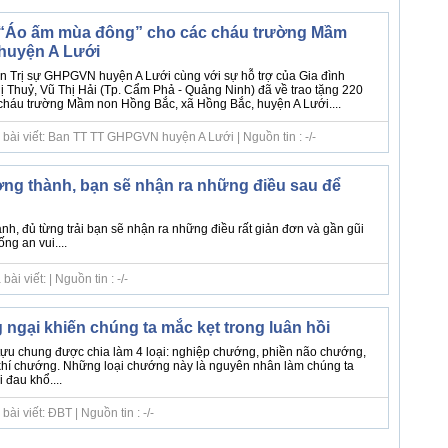
c “Áo ấm mùa đông” cho các cháu trường Mầm
huyện A Lưới
 Trị sự GHPGVN huyện A Lưới cùng với sự hỗ trợ của Gia đình
 Thuỷ, Vũ Thị Hải (Tp. Cẩm Phả - Quảng Ninh) đã về trao tặng 220
cháu trường Mầm non Hồng Bắc, xã Hồng Bắc, huyện A Lưới....
 bài viết: Ban TT TT GHPGVN huyện A Lưới | Nguồn tin : -/-
ởng thành, bạn sẽ nhận ra những điều sau để
nh, đủ từng trải bạn sẽ nhận ra những điều rất giản đơn và gần gũi
ng an vui....
i viết: | Nguồn tin : -/-
gại khiến chúng ta mắc kẹt trong luân hồi
ựu chung được chia làm 4 loại: nghiệp chướng, phiền não chướng,
 khí chướng. Những loại chướng này là nguyên nhân làm chúng ta
 đau khổ....
ài viết: ĐBT | Nguồn tin : -/-