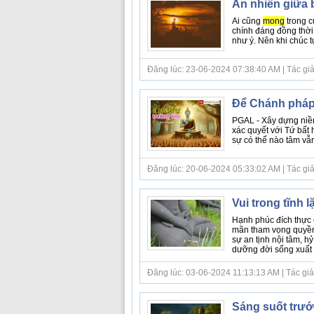
An nhiên giữa 
Ai cũng
mong
trong c
chính đáng đồng thời
như ý. Nên khi chúc 
Đăng lúc: 23-06-2024 07:38:40 AM | Tác giả b
Để Chánh pháp
PGAL - Xây dựng niềm
xác quyết với Tứ bất ho
sự có thế nào tâm vẫn
Đăng lúc: 20-06-2024 05:33:02 AM | Tác giả bà
Vui trong tĩnh l
Hạnh phúc đích thực 
mãn tham vọng quyền 
sự an tịnh nội tâm, hỷ
dưỡng đời sống xuất g
Đăng lúc: 03-06-2024 11:13:13 AM | Tác giả b
Sáng suốt trướ