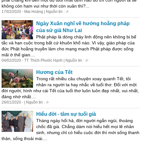
phải chăng khi đến một độ tuổi nhất định nào đó thì con người ta sẽ
không còn ham vui như thời còn xuân thì?...
17/02/2020 - Mai Hoàng | Nguồn tin : -/-
Ngày Xuân nghĩ về hướng hoằng pháp
của sứ giả Như Lai
Phật pháp là dòng chảy linh động nên không bị bế
tắc và hạn cuộc trong bất cứ khuôn khổ nào. Vì vậy, giáo pháp của
đức Phật hoằng truyền làm cho mạng mạch Phật pháp được sống
mãi ở thế gian....
04/02/2020 - TT. Thích Phước Hạnh | Nguồn tin : -/-
Hương của Tết
Trong rất nhiều câu chuyện xoay quanh Tết, tôi
nhận ra người ta hay nhắc về tuổi thơ. Đối với một
đời
người, hình như cái Tết của tuổi thơ luôn luôn đẹp nhất, vui nhất,
đáng nhớ nhất....
26/01/2020 - | Nguồn tin : -/-
Hiểu
đời
- tâm sự tuổi già
Tháng ngày hối hả,
đời
người ngắn ngủi, thoáng
chốc đã già. Chẳng dám nói hiểu hết mọi lẽ nhân
sinh, nhưng chỉ có hiểu cuộc
đời
thì mới sống thanh
thản, sống thoải mái....