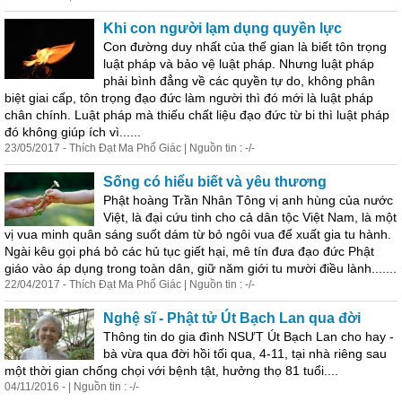
Khi con người lạm dụng quyền lực
Con đường duy nhất của thế gian là biết tôn trọng
luật pháp và bảo vệ luật pháp. Nhưng luật pháp
phải bình đẳng về các quyền tự do, không phân
biệt giai cấp, tôn trọng đạo đức làm người thì đó mới là luật pháp
chân chính. Luật pháp mà thiếu chất liệu đạo đức từ bi thì luật pháp
đó không giúp ích vì......
23/05/2017 - Thích Đạt Ma Phổ Giác | Nguồn tin : -/-
Sống có hiểu biết và yêu thương
Phật hoàng Trần Nhân Tông vị anh hùng của nước
Việt, là đại cứu tinh cho cả dân tộc Việt Nam, là một
vị vua minh quân sáng suốt dám từ bỏ ngôi vua để xuất gia tu hành.
Ngài kêu gọi phá bỏ các hủ tục giết hại, mê tín đưa đạo đức Phật
giáo vào áp dụng trong toàn dân, giữ năm giới tu mười điều lành.......
22/04/2017 - Thích Đạt Ma Phổ Giác | Nguồn tin : -/-
Nghệ sĩ - Phật tử Út Bạch Lan qua
đời
Thông tin do gia đình NSƯT Út Bạch Lan cho hay -
bà vừa qua
đời
hồi tối qua, 4-11, tại nhà riêng sau
một thời gian chống chọi với bệnh tật, hưởng thọ 81 tuổi....
04/11/2016 - | Nguồn tin : -/-