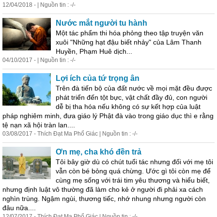
12/04/2018 - | Nguồn tin : -/-
Nước mắt người tu hành
Một tác phẩm thi hóa phỏng theo tập truyện văn
xuôi "Những hạt đậu biết nhảy" của Lâm Thanh
Huyền, Phạm Huê dịch...
04/10/2017 - | Nguồn tin : -/-
Lợi ích của tứ trọng ân
Trên đà tiến bộ của đất nước về mọi mặt đều được
phát triển đến tột bực, vật chất đầy đủ, con người
dễ bị tha hóa nếu không có sự kết hợp của luật
pháp nghiêm minh, đưa giáo lý Phật đà vào trong giáo dục thì e rằng
tệ nạn xã hội tràn lan....
03/08/2017 - Thích Đạt Ma Phổ Giác | Nguồn tin : -/-
Ơn mẹ, cha khó đền trả
Tôi bây giờ dù có chút tuổi tác nhưng đối với mẹ tôi
vẫn còn bé bỏng quá chừng. Ước gì tôi còn mẹ để
cùng mẹ sống với trái tim yêu thương và hiểu biết,
nhưng định luật vô thường đã làm cho kẻ ở người đi phải xa cách
nghìn trùng. Ngậm ngùi, thương tiếc, nhớ nhung nhưng người còn
đâu nữa....
12/07/2017 - Thích Đạt Ma Phổ Giác | Nguồn tin : -/-