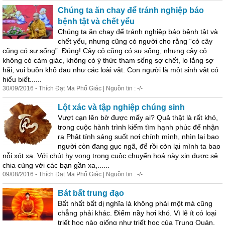
Chúng ta ăn chay để tránh nghiệp báo
bệnh tật và chết yểu
Chúng ta ăn chay để tránh nghiệp báo bệnh tật và
chết yểu, nhưng cũng có người cho rằng “cỏ cây
cũng có sự sống”. Đúng! Cây cỏ cũng có sự sống, nhưng cây cỏ
không có cảm giác, không có ý thức tham sống sợ chết, lo lắng sợ
hãi, vui buồn khổ đau như các loài vật. Con người là một sinh vật có
hiểu biết......
30/09/2016 - Thích Đạt Ma Phổ Giác | Nguồn tin : -/-
Lột xác và tập nghiệp chúng sinh
Vượt cạn lên bờ được mấy ai? Quả thật là rất khó,
trong cuộc hành trình kiếm tìm hạnh phúc để nhận
ra Phật tính sáng suốt nơi chính mình, nhìn lại bao
người còn đang gục ngã, để rồi còn lại mình ta bao
nỗi xót xa. Với chút hy vọng trong cuộc chuyển hoá này xin được sẻ
chia cùng với các bạn gần xa,......
09/08/2016 - Thích Đạt Ma Phổ Giác | Nguồn tin : -/-
Bát bất trung đạo
Bất nhất bất dị nghĩa là không phải một mà cũng
chẳng phải khác. Điểm nầy hơi khó. Vì lẽ ít có loại
triết học nào giống như triết học của Trung Quán.