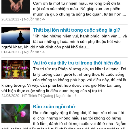
Cảm ơn là một từ nhiệm màu, và lòng biết ơn là
một cảm xúc nhiệm màu. Nó giúp xua tan phiền
muộn và giúp chúng ta sống lạc quan, tự tin hơn....
26/02/2022 - | Nguồn tin : -/-
Thất bại lớn nhất trong cuộc sống là gì?
“Khi nào những niềm vui, hạnh phúc, bình yên… và
tất cả những gì của mình còn phụ thuộc hết vào
người khác, khi đó nhất định còn phải khổ đau....
01/04/2021 - | Nguồn tin : -/-
Vai trò của thầy trụ trì trong thời hiện đại
Trụ trì tức trụ Pháp Vương gia, trì Như Lai tạng. Đó
là lý tưởng của người tu, nhưng thực tế cuộc sống
của chúng ta không phù hợp với điều này, thì chỉ là
không tưởng. Vì vậy, cần phải kết hợp được việc giữ Như Lai tạng
với hiện thực cuộc sống là điều quan trọng của vị trụ trì....
24/05/2020 - HT. Thích Trí Quảng | Nguồn tin : -/-
Đầu xuân ngồi nhớ…
Ra xuân ngày rộng tháng dài, lũ bạn réo nhau í ới
đi chơi nhưng không hiểu sao tôi không có hứng
thú lắm, đành từ chối mọi cuộc vui để ở nhà. Ngẫm,