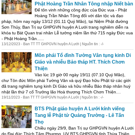
Phật Hoàng Trần Nhân Tông nhập Niết bàn
Để tôn vinh những công đức của Đức vua - Phật
Hoàng Trần Nhân Tông đối với dân tộc và
đạo
pháp, hôm nay ngày 13/12 (01.11 Quý Mão), tại Niệm Phật đường
Sơn Thủy, Ban Trị sự GHPGVN huyện A Lưới trang nghiêm diễn ra
khóa tu Bát Quan trai nhân Lễ tưởng niệm lần thứ 715 ngày Đức vua
- Phật Hoàng Trần......
13/12/2023 - Ban TT TT GHPGVN huyện A Lưới | Nguồn tin : -/-
Môn phái Tổ đình Tường Vân tụng kinh Di
Giáo và nhiễu Bảo tháp HT. Thích Chơn
Thiện
Vào lúc 19 giờ 00 ngày 19/11 (07.10 Quý Mão),
chư Tôn đức Môn phái Tường Vân và quý Đạo hữu Phật tử các giới
đã trang nghiêm tụng kinh Di Giáo và hữu nhiễu Bảo tháp nhân huý
nhật lần thứ 7 cố Trưởng lão Hoà thượng Thích Chơn Thiện....
19/11/2023 - Ban TT TT GHPGVN huyện A Lưới | Nguồn tin : -/-
BTS Phật giáo huyện A Lưới kính viếng
Tang lễ Phật tử Quảng Trường - Lê Tấn
Thọ
Chiều ngày 29/9, Ban Trị sự GHPGVN huyện A Lưới
do Đại đức Thích Tâm Phương, UV BTS GHPGVN tỉnh Thừa Thiên