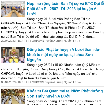
Họp mở rộng toàn Ban Trị sự và BTC Đại lễ
Phật đản PL.2567 - DL.2023 tại huyện A
Lưới
Sáng ngày 01-5, tại Văn Phòng Ban Trị sự
GHPGVN huyện A Lưới (Chùa Sơn Nguyên, 32 Giải Phóng A So, thị
trấn A Lưới), Ban Trị sự - Ban Tổ chức Đại lễ Phật đản PL.2567 -
DL.2023 tại huyện A Lưới đã tổ chức phiên họp mở rộng toàn Ban Trị
sự và Ban Tổ chức để triển khai các công tác Đại lễ Phật đản......
20/04/2023 - Ban TT TT GHPGVN huyện A Lưới | Nguồn tin : -/-
Đồng bào Phật tử huyện A Lưới tham dự
khoá tu một ngày an lạc tại chùa Sơn
Nguyên
Sáng ngày 05/04 (15.02 Nhuận năm Quý Mão) tại
chùa Sơn Nguyên, đường Giải phóng A So, thị trấn A Lưới. Ban Trị sự
GHPGVN huyện A Lưới đã tổ chức khóa tu "Một ngày an lạc" cho
đạo
tràng Phật tử trên địa bàn huyện A Lưới...
05/04/2023 - Ban TT TT GHPGVN huyện A Lưới | Nguồn tin : -/-
Khóa tu Bát Quan trai tại Niệm Phật đường
Sơn Thủy huyện A Lưới
Sáng ngày 22 tháng 3 năm 2023 (1/ 2 nhuận năm