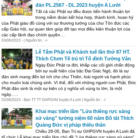
đản PL.2567 - DL.2023 huyện A Lưới
Tất cả các Phật sự đều được tiến hành thuận lợi
trong niềm đoàn kết hòa hợp, thành kính, hoan hỷ
của Phật giáo đồ cùng với sự thương tưởng của chư Tôn đức các
cấp Giáo hội, sự quan tâm giúp đỡ tạo mọi điều kiện thuận lợi của
các cấp lãnh
đạo
chính quyền....
03/06/2023 - | Nguồn tin : -/-
Lễ Tắm Phật và Khánh tuế lần thứ 87 HT.
Thích Chơn Tế trú trì Tổ đình Tường Vân
Ngày Đức Phật ra đời, khắp các cõi giới chấn động
bởi sự xuất hiện của bậc Đại Giác Ngộ, đó là sự
đản sinh mang đến lợi ích cho chư Thiên, loài người và hạnh phúc
cho muôn loài chúng sinh. Vì thế, đối với những người con Phật, Đức
Phật đản sinh là một sự kiện có ý nghĩa vô vùng to lớn, là một
ngày......
02/06/2023 - Ban TT TT GHPGVN huyện A Lưới | Nguồn tin : -/-
Khai mạc triển lãm "Lửa thiêng rực sáng
sử vàng" tưởng niệm 60 năm Bồ tát Thích
Quảng Đức vị pháp thiêu thân
Chiều 28-05, Ban Trị sự GHPGVN huyện A Lưới đã
tổ chức Lễ khai mạc triển lãm chủ đề “Lửa thiêng rực sáng sử vàng”