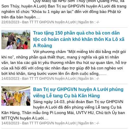
Quý Mão) tại NPĐ Sơn Thủy (thôn Quảng Phú, xã
Sơn Thủy, huyện A Lưới) Ban Trị sự GHPGVN huyện A Lưới đã trang
nghiêm tổ chức "Khóa tu 1 ngày an lạc" đến với đồng bào Phật tử
trên địa bàn huyện....
22/03/2023 - Ban TT TT GHPGVN huyện A Lưới | Nguồn tin : -/-
Trao tặng 150 phần quà cho bà con dân
tộc có hoàn cảnh khó khăn thôn Ka Lô xã
A Roàng
Với phương châm “Một miếng khi đói bằng một gói
khi no”, những phần quà thiết thực, mang ý nghĩa và giá trị nhân
văn, lan tỏa các giá trị yêu thương nhằm thu hút sự quan tâm, hỗ trợ
của xã hội đối với công tác nhân
đạo
trợ giúp đỡ bà con nghèo vơi
bớt khó khăn, từng bước vươn lên ổn định cuộc sống,......
14/03/2023 - Ban TT TT GHPGVN huyện A Lưới | Nguồn tin : -/-
Ban Trị sự GHPGVN huyện A Lưới phúng
viếng Lễ tang Cụ bà Kăn Hàng
Sáng ngày 14-03, phái đoàn Ban Trị sự GHPGVN
huyện A Lưới đã đến phúng viếng Lễ tang Cụ bà
Kăn Hàng, Thân mẫu ông Pi Loong Mái, UVTV HU, Chủ tịch Ủy ban
MTTQVN huyện A Lưới....
14/03/2023 - Ban TT TT GHPGVN huyện A Lưới | Nguồn tin : -/-