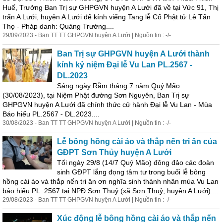
Huế, Trưởng Ban Trị sự GHPGVN huyện A Lưới đã về tại Vức 91, Thị
trấn A Lưới, huyện A Lưới để kính viếng Tang lễ Cố Phật tử Lê Tấn
Thọ - Pháp danh: Quảng Trường....
29/09/2023 - Ban TT TT GHPGVN huyện A Lưới | Nguồn tin : -/-
Ban Trị sự GHPGVN huyện A Lưới thành
kính kỷ niệm Đại lễ Vu Lan PL.2567 -
DL.2023
Sáng ngày Rằm tháng 7 năm Quý Mão
(30/08/2023), tại Niệm Phật đường Sơn Nguyên, Ban Trị sự
GHPGVN huyện A Lưới đã chính thức cử hành Đại lễ Vu Lan - Mùa
Báo hiếu PL.2567 - DL.2023....
30/08/2023 - Ban TT TT GHPGVN huyện A Lưới | Nguồn tin : -/-
Lễ bông hồng cài áo và thắp nến tri ân của
GĐPT Sơn Thủy huyện A Lưới
Tối ngày 29/8 (14/7 Quý Mão) đông đảo các đoàn
sinh GĐPT lắng đọng tâm tư trong buổi lễ bông
hồng cài áo và thắp nến tri ân ơn nghĩa sinh thành nhân mùa Vu Lan
báo hiếu PL. 2567 tại NPĐ Sơn Thuỷ (xã Sơn Thuỷ, huyện A Lưới)....
29/08/2023 - Ban TT TT GHPGVN huyện A Lưới | Nguồn tin : -/-
Xúc động lễ bông hồng cài áo và thắp nến