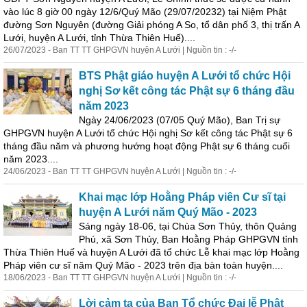
vào lúc 8 giờ 00 ngày 12/6/Quý Mão (29/07/20232) tại Niệm Phật
đường Sơn Nguyên (đường Giải phóng A So, tổ dân phố 3, thị trấn A
Lưới, huyện A Lưới, tỉnh Thừa Thiên Huế)....
26/07/2023 - Ban TT TT GHPGVN huyện A Lưới | Nguồn tin : -/-
BTS Phật giáo huyện A Lưới tổ chức Hội
nghị Sơ kết công tác Phật sự 6 tháng đầu
năm 2023
Ngày 24/06/2023 (07/05 Quý Mão), Ban Trị sự
GHPGVN huyện A Lưới tổ chức Hội nghị Sơ kết công tác Phật sự 6
tháng đầu năm và phương hướng hoạt động Phật sự 6 tháng cuối
năm 2023....
24/06/2023 - Ban TT TT GHPGVN huyện A Lưới | Nguồn tin : -/-
Khai mạc lớp Hoằng Pháp viên Cư sĩ tại
huyện A Lưới năm Quý Mão - 2023
Sáng ngày 18-06, tại Chùa Sơn Thủy, thôn Quảng
Phú, xã Sơn Thủy, Ban Hoằng Pháp GHPGVN tỉnh
Thừa Thiên Huế và huyện A Lưới đã tổ chức Lễ khai mạc lớp Hoằng
Pháp viên cư sĩ năm Quý Mão - 2023 trên địa bàn toàn huyện....
18/06/2023 - Ban TT TT GHPGVN huyện A Lưới | Nguồn tin : -/-
Lời cảm tạ của Ban Tổ chức Đại lễ Phật