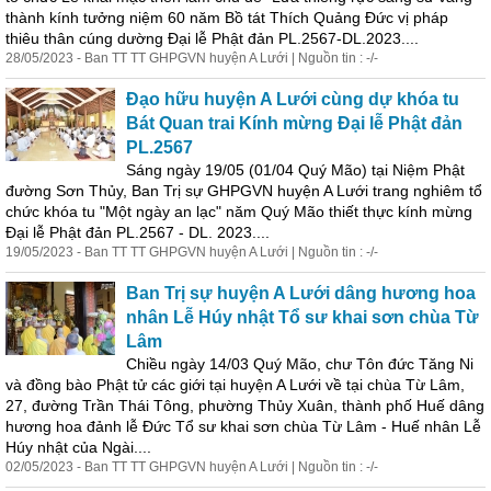
thành kính tưởng niệm 60 năm Bồ tát Thích Quảng Đức vị pháp
thiêu thân cúng dường Đại lễ Phật đản PL.2567-DL.2023....
28/05/2023 - Ban TT TT GHPGVN huyện A Lưới | Nguồn tin : -/-
Đạo hữu huyện A Lưới cùng dự khóa tu
Bát Quan trai Kính mừng Đại lễ Phật đản
PL.2567
Sáng ngày 19/05 (01/04 Quý Mão) tại Niệm Phật
đường Sơn Thủy, Ban Trị sự GHPGVN huyện A Lưới trang nghiêm tổ
chức khóa tu "Một ngày an lạc" năm Quý Mão thiết thực kính mừng
Đại lễ Phật đản PL.2567 - DL. 2023....
19/05/2023 - Ban TT TT GHPGVN huyện A Lưới | Nguồn tin : -/-
Ban Trị sự huyện A Lưới dâng hương hoa
nhân Lễ Húy nhật Tổ sư khai sơn chùa Từ
Lâm
Chiều ngày 14/03 Quý Mão, chư Tôn đức Tăng Ni
và đồng bào Phật tử các giới tại huyện A Lưới về tại chùa Từ Lâm,
27, đường Trần Thái Tông, phường Thủy Xuân, thành phố Huế dâng
hương hoa đảnh lễ Đức Tổ sư khai sơn chùa Từ Lâm - Huế nhân Lễ
Húy nhật của Ngài....
02/05/2023 - Ban TT TT GHPGVN huyện A Lưới | Nguồn tin : -/-