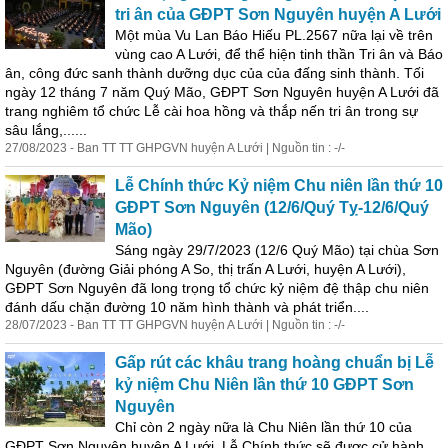
tri ân của GĐPT Sơn Nguyên huyện A Lưới
Một mùa Vu Lan Báo Hiếu PL.2567 nữa lại về trên
vùng cao A Lưới, để thể hiện tinh thần Tri ân và Báo
ân, công đức sanh thành dưỡng dục của của đấng sinh thành. Tối
ngày 12 tháng 7 năm Quý Mão, GĐPT Sơn Nguyên huyện A Lưới đã
trang nghiêm tổ chức Lễ cài hoa hồng và thắp nến tri ân trong sự
sâu lắng,......
27/08/2023 - Ban TT TT GHPGVN huyện A Lưới | Nguồn tin : -/-
Lễ Chính thức Kỷ niệm Chu niên lần thứ 10
GĐPT Sơn Nguyên (12/6/Quý Tỵ-12/6/Quý
Mão)
Sáng ngày 29/7/2023 (12/6 Quý Mão) tại chùa Sơn
Nguyên (đường Giải phóng A So, thị trấn A Lưới, huyện A Lưới),
GĐPT Sơn Nguyên đã long trọng tổ chức kỷ niệm đệ thập chu niên
đánh dấu chặn đường 10 năm hình thành và phát triển....
28/07/2023 - Ban TT TT GHPGVN huyện A Lưới | Nguồn tin : -/-
Gấp rút các khâu trang hoàng chuẩn bị Lễ
kỷ niệm Chu Niên lần thứ 10 GĐPT Sơn
Nguyên
Chỉ còn 2 ngày nữa là Chu Niên lần thứ 10 của
GĐPT Sơn Nguyên huyện A Lưới, Lễ Chính thức sẽ được cử hành