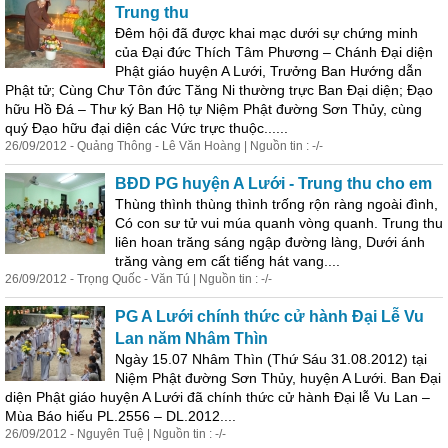
Trung thu
Đêm hội đã được khai mạc dưới sự chứng minh
của Đại đức Thích Tâm Phương – Chánh Đại diện
Phật giáo huyện A Lưới, Trưởng Ban Hướng dẫn
Phật tử; Cùng Chư Tôn đức Tăng Ni thường trực Ban Đại diện; Đạo
hữu Hồ Đá – Thư ký Ban Hộ tự Niệm Phật đường Sơn Thủy, cùng
quý Đạo hữu đại diện các Vức trực thuộc......
26/09/2012 - Quảng Thông - Lê Văn Hoàng | Nguồn tin : -/-
BĐD PG huyện A Lưới - Trung thu cho em
Thùng thình thùng thình trống rộn ràng ngoài đình,
Có con sư tử vui múa quanh vòng quanh. Trung thu
liên hoan trăng sáng ngập đường làng, Dưới ánh
trăng vàng em cất tiếng hát vang....
26/09/2012 - Trọng Quốc - Văn Tú | Nguồn tin : -/-
PG A Lưới chính thức cử hành Đại Lễ Vu
Lan năm Nhâm Thìn
Ngày 15.07 Nhâm Thìn (Thứ Sáu 31.08.2012) tại
Niệm Phật đường Sơn Thủy, huyện A Lưới. Ban Đại
diện Phật giáo huyện A Lưới đã chính thức cử hành Đại lễ Vu Lan –
Mùa Báo hiếu PL.2556 – DL.2012....
26/09/2012 - Nguyên Tuệ | Nguồn tin : -/-