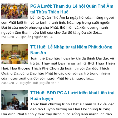
PG A Lưới: Tham dự Lễ hội Quán Thế Âm
tại Thừa Thiên Huế
Lễ hội Quán Thế Âm là ngày hội của những người
con Phật biết tìm về tự tánh thanh tịnh, hòa hợp trong suối nguồn
Đại bi của mười phương chư Phật, thể hiện và xiển dương hạnh
nguyện tầm thanh cứu khổ của chư đại Bồ tát giữa cõi đời....
25/09/2012 - Tịnh Ân | Nguồn tin : -/-
TT. Huế: Lễ Nhập tự tại Niệm Phật đường
Nam An
Toàn thể Đạo hữu hoan hỷ khi đã thỉnh Đại đức về
trú trì. Thay mặt Ban Trị sự tỉnh GHPG Thừa Thiên
Huế, Hòa thượng Thích Khế Chơn đã huấn thị với Đại đức Thích
Quảng Đạt cùng Đạo hữu Phật tử các giới với vai trò trọng nhiệm
của người xuất gia đối với người Phật tử và ngược lại....
24/09/2012 - Nguyên Tuệ | Nguồn tin : -/-
TT.Huế: BĐD PG A Lưới triển khai Liên trại
Huấn luyện
Thực hiện chương trình Phật sự năm 2012 về việc
đào tạo Huynh trưởng và Đàn Đội chúng trưởng
Gia đình Phật tử có ý thức xây dựng cuộc sống lành mạnh ích
đạo