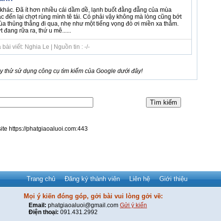
khác. Đã ít hơn nhiều cái dầm dề, lạnh buốt đằng đẵng của mùa
 đến lại chợt rùng mình tê tái. Có phải vậy không mà lòng cũng bớt
ùa thủng thẳng đi qua, nhẹ như một tiếng vọng đò ơi miền xa thẳm.
đang rữa ra, thứ u mê......
ài viết: Nghia Le | Nguồn tin : -/-
 thử sử dụng công cụ tìm kiếm của Google dưới đây!
site https://phatgiaoaluoi.com:443
Trang chủ
Đăng ký thành viên
Liên hệ
Giới thiệu
Mọi ý kiến đóng góp, gởi bài vui lòng gởi về:
Email:
phatgiaoaluoi@gmail.com
Gửi ý kiến
Điện thoại:
091.431.2992