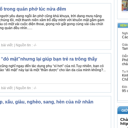
số trong quán phở lúc nửa đêm
và người yêu đang ngồi ăn phở cũng khá khuya, trời đang mưa nặng
 chúng tôi, một thanh niên xăm trổ đầy mình với khuôn mặt gằm gàm
lâu có một vài cuộc điện thoai, giọng nói gắt gong cùng vài câu chửi
XEM 
ng quán đều nhìn......
Ngh
Các
Giáo
i viết: | Nguồn tin : -/-
Tam
Diễ
 “đỏ mặt”nhưng lại giúp bạn trẻ ra trông thấy
Phó
chá
i cũng nghĩ ngay đến tác dụng phụ “xì hơi” của nó.Tuy nhiên, bạn có
 vào “đỏ mặt” này lại là một “thần dược” cho làn da của mình không?...
Tu 
Kin
Ch
Đời
i viết: | Nguồn tin : -/-
95 
, xấu, giàu, nghèo, sang, hèn của nữ nhân
GIỚ
Chà
htt