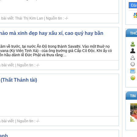
ài viết: Thái Thị Kim Lan | Nguồn tin : -/-
nào mà xinh đẹp hay xấu xí, cao quý hay bần
TH
m về trước, tại nước Ấn Độ trong thành Savathi. Vào một thuở nọ
avana (Kỳ Viên Tịnh Xá) - của ông trưởng giả Cấp Cô Độc. Khi ấy có
n hầu đảnh lễ Đức Phật và thưa rằng:...
i viết: | Nguồn tin : -/-
(Thất Thánh tài)
TIN
i viết: | Nguồn tin : -/-
lanh