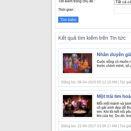
Tìm kiếm trong chủ đề :
Thời gian :
Kết quả tìm kiếm trên Tin tức
Nhân duyên gi
Cuộc sống có muôn ngh
trước chính mình, số đ
Đăng lúc: 08-04-2025 05:12:15 AM | Tác giả b
Một trái tim ho
Mỗi một mảnh vá tượn
cô gái xinh đẹp dễ t
em. Khi tôi kết nối y
tim của họ. Do đó, tron
Đăng lúc: 22-06-2017 03:36:17 AM | Tác giả b