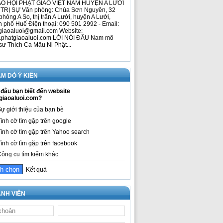
O HỘI PHẬT GIÁO VIỆT NAM HUYỆN A LƯỚI
TRỊ SỰ Văn phòng: Chùa Sơn Nguyên, 32
phóng A So, thị trấn A Lưới, huyện A Lưới,
h phố Huế Điện thoại: 090 501 2992 - Email:
giaoaluoi@gmail.com Website:
phatgiaoaluoi.com LỜI NÓI ĐẦU Nam mô
sư Thích Ca Mâu Ni Phật...
M DÒ Ý KIẾN
đâu bạn biết đến website
giaoaluoi.com?
ự giới thiệu của bạn bè
ình cờ tìm gặp trên google
ình cờ tìm gặp trên Yahoo search
ình cờ tìm gặp trên facebook
ông cụ tìm kiếm khác
Kết quả
NH VIÊN