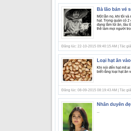
Bà lão bán vé 
Một lần nọ, khi tôi 
hạt. Trong quán có 2
đang lầm lũi ăn, lâu 
thề làm mọi người tro
Đăng lúc: 22-10-2015 09:40:15 AM | Tác giả bà
Loại hạt ăn vào
Khi nói đến hạt mít a
biết rằng loại hạt ăn
Đăng lúc: 08-09-2015 08:19:43 AM | Tác giả bà
Nhân duyên đẹp
...