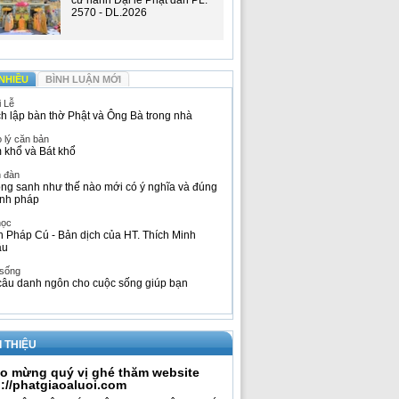
cử hành Đại lễ Phật đản PL.
2570 - DL.2026
NHIỀU
BÌNH LUẬN MỚI
i Lễ
h lập bàn thờ Phật và Ông Bà trong nhà
 lý căn bản
 khổ và Bát khổ
n đàn
ng sanh như thế nào mới có ý nghĩa và đúng
nh pháp
học
h Pháp Cú - Bản dịch của HT. Thích Minh
âu
 sống
câu danh ngôn cho cuộc sống giúp bạn
I THIỆU
o mừng quý vị ghé thăm website
p://phatgiaoaluoi.com