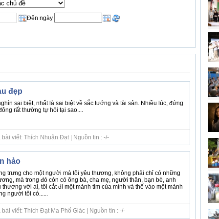
Đến ngày
àu đẹp
ìn sai biệt, nhất là sai biệt về sắc tướng và tài sản. Nhiều lúc, đứng
ông rất thường tự hỏi tại sao....
ài viết: Thích Nhuận Đạt | Nguồn tin : -/-
àn hảo
g trưng cho một người mà tôi yêu thương, không phải chỉ có những
hương, mà trong đó còn có ông bà, cha mẹ, người thân, bạn bè, anh
êu thương với ai, tôi cắt đi một mảnh tim của mình và thế vào một mảnh
g người tôi có......
ài viết: Thích Đạt Ma Phổ Giác | Nguồn tin : -/-