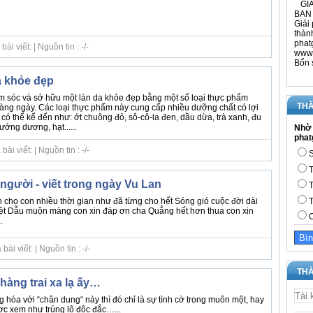
GIÁ
BAN 
Giải 
thàn
phat
i viết: | Nguồn tin : -/-
www.
Bổn 
a khỏe đẹp
hăm sóc và sở hữu một làn da khỏe đẹp bằng một số loại thực phẩm
THĂ
àng ngày. Các loại thực phẩm này cung cấp nhiều dưỡng chất có lợi
có thể kể đến như: ớt chuông đỏ, sô-cô-la đen, dầu dừa, trà xanh, đu
hướng dương, hạt......
Nhờ 
phat
i viết: | Nguồn tin : -/-
S
T
 người - viết trong ngày Vu Lan
T
cho con nhiều thời gian như đã từng cho hết Sóng gió cuộc đời dài
T
ệt Dẫu muộn màng con xin đáp ơn cha Quẳng hết hơn thua con xin
C
.
i viết: | Nguồn tin : -/-
THÀ
hàng trai xa lạ ấy…
 hóa với “chân dung“ này thì đó chỉ là sự tình cờ trong muôn một, hay
ợc xem như trúng lô độc đắc…...