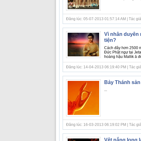
Đăng lúc: 05-07-2013 01:57:14 AM | Tác giả b
Vì nhân duyên 
tiện?
Cách đây hơn 2500 nă
Đức Phật ngự tại Jet
hoàng hậu Mallik ā đế
Đăng lúc: 14-04-2013 06:19:40 PM | Tác giả bà
Bảy Thánh sản 
...
Đăng lúc: 16-03-2013 06:19:02 PM | Tác giả bà
Vệt nắng long 