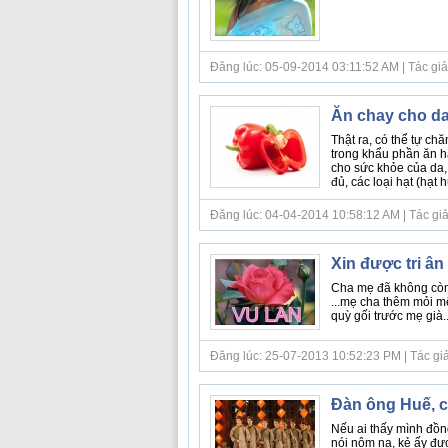
Đăng lúc: 05-09-2014 03:11:52 AM | Tác giả bà
Ăn chay cho d
Thật ra, có thể tự c
trong khẩu phần ăn h
cho sức khỏe của da, 
đủ, các loại hạt (hạt 
Đăng lúc: 04-04-2014 10:58:12 AM | Tác giả bà
Xin được tri ân
Cha mẹ đã không còn 
...mẹ cha thêm mỏi m
quỳ gối trước mẹ già..
Đăng lúc: 25-07-2013 10:52:23 PM | Tác giả bà
Ðàn ông Huế, c
Nếu ai thấy mình đồng
nói nôm na, kẻ ấy đư