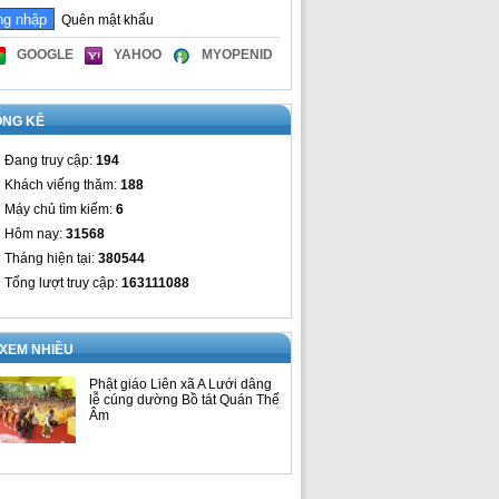
Quên mật khẩu
GOOGLE
YAHOO
MYOPENID
ỐNG KÊ
Đang truy cập:
194
Khách viếng thăm:
188
Máy chủ tìm kiếm:
6
Hôm nay:
31568
Tháng hiện tại:
380544
Tổng lượt truy cập:
163111088
 XEM NHIỀU
Phật giáo Liên xã A Lưới dâng
lễ cúng dường Bồ tát Quán Thế
Âm