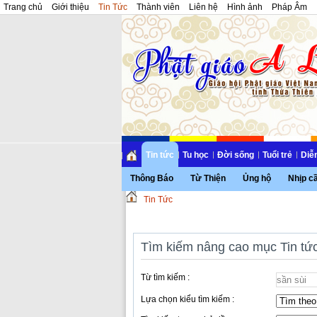
Trang chủ
Giới thiệu
Tin Tức
Thành viên
Liên hệ
Hình ảnh
Pháp Âm
Tin tức
Tu học
Đời sống
Tuổi trẻ
Diễ
Thông Báo
Từ Thiện
Ủng hộ
Nhịp c
Tin Tức
Tìm kiếm nâng cao mục Tin tứ
Từ tìm kiếm :
Lựa chọn kiểu tìm kiếm :