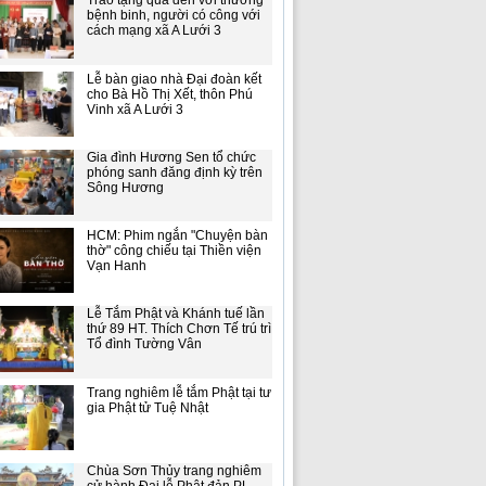
Trao tặng quà đến với thương
bệnh binh, người có công với
cách mạng xã A Lưới 3
Lễ bàn giao nhà Đại đoàn kết
cho Bà Hồ Thị Xết, thôn Phú
Vinh xã A Lưới 3
Gia đình Hương Sen tổ chức
phóng sanh đăng định kỳ trên
Sông Hương
HCM: Phim ngắn "Chuyện bàn
thờ" công chiếu tại Thiền viện
Vạn Hanh
Lễ Tắm Phật và Khánh tuế lần
thứ 89 HT. Thích Chơn Tế trú trì
Tổ đình Tường Vân
Trang nghiêm lễ tắm Phật tại tư
gia Phật tử Tuệ Nhật
Chùa Sơn Thủy trang nghiêm