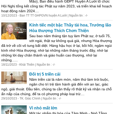
Mão), Ban điều hành GĐPT Huyện A Lưới tổ chức
Hội Nghị tổng kết công tác Phật sự năm 2023, và triển khai kế hoạch
hoạt động năm 2024....
10/12/2023 - Ban TT TT GHPGVN huyện A Lưới | Nguồn tin : -/-
Kính tiếc một bậc Thầy tài hoa, Trưởng lão
Hòa thượng Thích Chơn Thiện
Sau bao năm tháng tận tụy làm Phật sự, ở tuổi 75,
với ngài, thật sự không quá già, nhưng Hòa thượng
đã trở về cõi vô tung bất diệt. Hàng hậu học ở lại, bồi hồi, ngậm ngùi
kính nhớ Hòa thượng; nhớ lại những năm tháng trước đây, nhớ lại
những lời dạy chân thành và giáo huấn cao thượng, nhớ lại
những......
18/11/2023 - Khải Thiên | Nguồn tin : -/-
Đối trị 5 triền cái
Năm triền cái là năm món, năm thứ làm trói buộc,
ngăn cho trì trệ tâm hành giả đến với an lạc, giác
ngộ, giải thoát. Đầu tiên, chúng ta cần thấy rõ thật kỹ và nhận ra chỗ
ẩn nấp của chúng, để ta có phương pháp loại trừ....
29/10/2023 - TK. Giác Chinh | Nguồn tin : -/-
Vì nhỏ mất lớn
Một tác phẩm thi hóa của Tâm Minh - Ngô Tằng