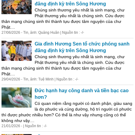
đăng định kỳ trên Sông Hương
Chúng
sinh
thương yêu nhất là
sinh
mạng, chư
Phật thương yêu nhất là chúng
sinh
. Cứu được
thân mạng chúng
sinh
thì thành tựu được tâm nguyện của chư
Phật....
27/06/2026 - Tin, ảnh: Quảng Huân | Nguồn tin : -/-
Gia đình Hương Sen tổ chức phóng sanh
đăng định kỳ trên Sông Hương
Chúng
sinh
thương yêu nhất là
sinh
mạng, chư
Phật thương yêu nhất là chúng
sinh
. Cứu được
thân mạng chúng
sinh
thì thành tựu được tâm nguyện của chư
Phật....
29/04/2026 - Tin, ảnh: Tuệ Minh | Nguồn tin : -/-
Đức
hạ
nh hay công danh và tiền bạc cao
hơn?
Có quan niệm rằng người có danh phận, giàu sang
là do phước và cúng dường, hộ trì người có phước
thì được phước nhiều hơn? Có thể là như vậy nhưng cũng có thể
không như vậy....
21/01/2026 - | Nguồn tin : -/-