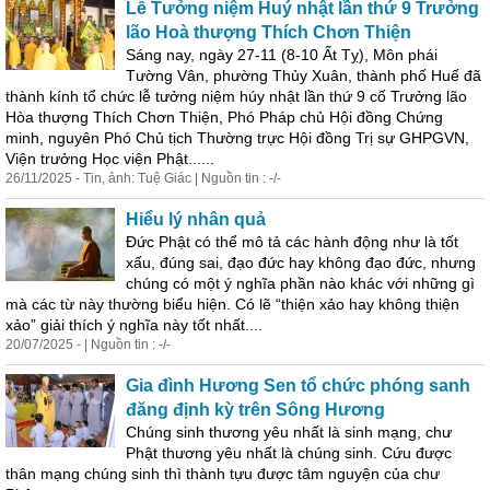
Lễ Tưởng niệm Huý nhật lần thứ 9 Trưởng
lão Hoà thượng Thích Chơn Thiện
Sáng nay, ngày 27-11 (8-10 Ất Tỵ), Môn phái
Tường Vân, phường Thủy Xuân, thành phố Huế đã
thành kính tổ chức lễ tưởng niệm húy nhật lần thứ 9 cố Trưởng lão
Hòa thượng Thích Chơn Thiện, Phó Pháp chủ Hội đồng Chứng
minh, nguyên Phó Chủ tịch Thường trực Hội đồng Trị sự GHPGVN,
Viện trưởng Học viện Phật......
26/11/2025 - Tin, ảnh: Tuệ Giác | Nguồn tin : -/-
Hiểu lý nhân quả
Đức Phật có thể mô tả các hành động như là tốt
xấu, đúng sai, đạo đức hay không đạo đức, nhưng
chúng có một ý nghĩa phần nào khác với những gì
mà các từ này thường biểu hiện. Có lẽ “thiện xảo hay không thiện
xảo” giải thích ý nghĩa này tốt nhất....
20/07/2025 - | Nguồn tin : -/-
Gia đình Hương Sen tổ chức phóng sanh
đăng định kỳ trên Sông Hương
Chúng
sinh
thương yêu nhất là
sinh
mạng, chư
Phật thương yêu nhất là chúng
sinh
. Cứu được
thân mạng chúng
sinh
thì thành tựu được tâm nguyện của chư