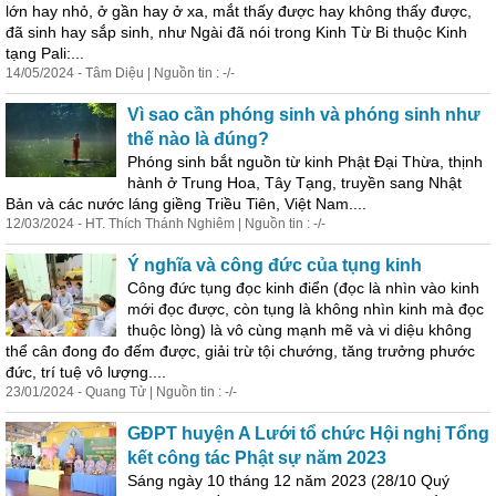
lớn hay nhỏ, ở gần hay ở xa, mắt thấy được hay không thấy được,
đã
sinh
hay sắp
sinh
, như Ngài đã nói trong Kinh Từ Bi thuộc Kinh
tạng Pali:...
14/05/2024 - Tâm Diệu | Nguồn tin : -/-
Vì sao cần phóng
sinh
và phóng
sinh
như
thế nào là đúng?
Phóng
sinh
bắt nguồn từ kinh Phật Đại Thừa, thịnh
hành ở Trung Hoa, Tây Tạng, truyền sang Nhật
Bản và các nước láng giềng Triều Tiên, Việt Nam....
12/03/2024 - HT. Thích Thánh Nghiêm | Nguồn tin : -/-
Ý nghĩa và công đức của tụng kinh
Công đức tụng đọc kinh điển (đọc là nhìn vào kinh
mới đọc được, còn tụng là không nhìn kinh mà đọc
thuộc lòng) là vô cùng mạnh mẽ và vi diệu không
thể cân đong đo đếm được, giải trừ tội chướng, tăng trưởng phước
đức, trí tuệ vô lượng....
23/01/2024 - Quang Tử | Nguồn tin : -/-
GĐPT huyện A Lưới tổ chức Hội nghị Tổng
kết công tác Phật sự năm 2023
Sáng ngày 10 tháng 12 năm 2023 (28/10 Quý