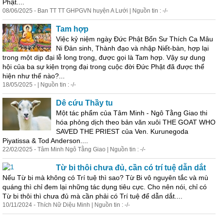
Phật....
08/06/2025 - Ban TT TT GHPGVN huyện A Lưới | Nguồn tin : -/-
Tam hợp
Việc kỷ niệm ngày Đức Phật Bổn Sư Thích Ca Mâu
Ni Đản
sinh
, Thành đạo và nhập Niết-bàn, hợp lại
trong một dịp đại lễ long trọng, được gọi là Tam hợp. Vậy sự dung
hội của ba sự kiện trọng đại trong cuộc đời Đức Phật đã được thể
hiện như thế nào?...
18/05/2025 - | Nguồn tin : -/-
Dê cứu Thầy tu
Một tác phẩm của Tâm Minh - Ngô Tằng Giao thi
hóa phỏng dịch theo bản văn xuôi THE GOAT WHO
SAVED THE PRIEST của Ven. Kurunegoda
Piyatissa & Tod Anderson....
22/02/2025 - Tâm Minh Ngô Tằng Giao | Nguồn tin : -/-
Từ bi thôi chưa đủ, cần có trí tuệ dẫn dắt
Nếu Từ bi mà không có Trí tuệ thì sao? Từ Bi vô nguyên tắc và mù
quáng thì chỉ đem lại những tác dụng tiêu cực. Cho nên nói, chỉ có
Từ bi thôi thì chưa đủ mà cần phải có Trí tuệ để dẫn dắt....
10/11/2024 - Thích Nữ Diệu Minh | Nguồn tin : -/-