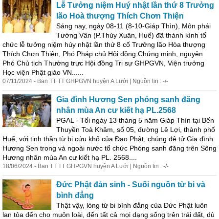
Lễ Tưởng niệm Huý nhật lần thứ 8 Trưởng
lão Hoà thượng Thích Chơn Thiện
Sáng nay, ngày 08-11 (8-10-Giáp Thìn), Môn phái
Tường Vân (P.Thủy Xuân, Huế) đã thành kính tổ
chức lễ tưởng niệm húy nhật lần thứ 8 cố Trưởng lão Hòa thượng
Thích Chơn Thiện, Phó Pháp chủ Hội đồng Chứng minh, nguyên
Phó Chủ tịch Thường trực Hội đồng Trị sự GHPGVN, Viện trưởng
Học viện Phật giáo VN......
07/11/2024 - Ban TT TT GHPGVN huyện A Lưới | Nguồn tin : -/-
Gia đình Hương Sen phóng sanh đăng
nhân mùa An cư kiết
hạ
PL.2568
PGAL - Tối ngày 13 tháng 5 năm Giáp Thìn tại Bến
Thuyền Toà Khâm, số 05, đường Lê Lợi, thành phố
Huế, với tinh thần từ bi cứu khổ của Đạo Phật, chúng đệ tử Gia đình
Hương Sen trong và ngoài nước tổ chức Phóng sanh đăng trên Sông
Hương nhân mùa An cư kiết
hạ
PL. 2568....
18/06/2024 - Ban TT TT GHPGVN huyện A Lưới | Nguồn tin : -/-
Đức Phật đản
sinh
- Suối nguồn từ bi và
bình đẳng
Thật vậy, lòng từ bi bình đẳng của Đức Phật luôn
lan tỏa đến cho muôn loài, đến tất cả mọi dạng sống trên trái đất, dù