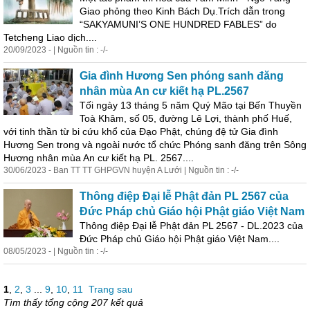
Giao phỏng theo Kinh Bách Dụ.Trích dẫn trong
“SAKYAMUNI’S ONE HUNDRED FABLES” do
Tetcheng Liao dịch....
20/09/2023 - | Nguồn tin : -/-
Gia đình Hương Sen phóng sanh đăng
nhân mùa An cư kiết
hạ
PL.2567
Tối ngày 13 tháng 5 năm Quý Mão tại Bến Thuyền
Toà Khâm, số 05, đường Lê Lợi, thành phố Huế,
với tinh thần từ bi cứu khổ của Đạo Phật, chúng đệ tử Gia đình
Hương Sen trong và ngoài nước tổ chức Phóng sanh đăng trên Sông
Hương nhân mùa An cư kiết
hạ
PL. 2567....
30/06/2023 - Ban TT TT GHPGVN huyện A Lưới | Nguồn tin : -/-
Thông điệp Đại lễ Phật đản PL 2567 của
Đức Pháp chủ Giáo hội Phật giáo Việt Nam
Thông điệp Đại lễ Phật đản PL 2567 - DL.2023 của
Đức Pháp chủ Giáo hội Phật giáo Việt Nam....
08/05/2023 - | Nguồn tin : -/-
1
,
2
,
3
...
9
,
10
,
11
Trang sau
Tìm thấy tổng cộng 207 kết quả