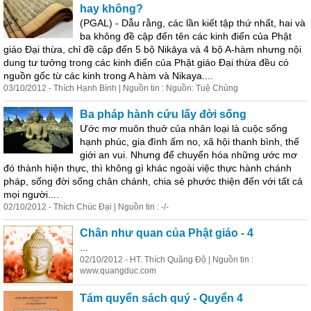
hay không?
(PGAL) - Dẫu rằng, các lần kiết tập thứ nhất, hai và
ba không đề cập đến tên các kinh điển của Phật
giáo Đại thừa, chỉ đề cập đến 5 bộ Nikāya và 4 bộ A-hàm nhưng nội
dung tư tưởng trong các kinh điển của Phật giáo Đại thừa đều có
nguồn gốc từ các kinh trong A hàm và Nikaya....
03/10/2012 - Thích Hạnh Bình | Nguồn tin : Nguồn: Tuệ Chủng
Ba pháp hành cứu lấy đời sống
Ước mơ muôn thuở của nhân loại là cuộc sống
hạnh phúc, gia đình ấm no, xã hội thanh bình, thế
giới an vui. Nhưng để chuyển hóa những ước mơ
đó thành hiện thực, thì không gì khác ngoài việc thực hành chánh
pháp, sống đời sống chân chánh, chia sẻ phước thiện đến với tất cả
mọi người....
02/10/2012 - Thích Chúc Đại | Nguồn tin : -/-
Chân như quan của Phật giáo - 4
...
02/10/2012 - HT. Thích Quãng Độ | Nguồn tin :
www.quangduc.com
Tám quyển sách quý - Quyển 4