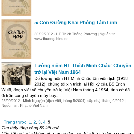
5/ Con Đường Khai Phóng Tâm Linh
...
30/09/2012 - HT. Thích Thông Phương | Nguồn tin :
www.thuongchieu.net
Tưởng niệm HT. Thích Minh Châu: Chuyến
trở lại Việt Nam 1964
Để tưởng niệm HT Minh Châu tân viên tịch (1918-
2012), chúng tôi xin trích lại Hồi ký của BS Erich
Wulff, đoạn viết về chuyến trở lại Việt Nam tháng 4 1964, tình cờ đã
đi trên cùng chuyến máy bay....
28/09/2012 - Minh Nguyện (dịch Việt, tháng 5/2004), cập nhật tháng 9/2012 |
Nguồn tin : Phật tử Việt Nam
Trang trước
1
,
2
,
3
,
4
,
5
Tìm thấy tổng cộng 89 kết quả
Nếu kết quả này không như mong đợi, bạn hãy thử sử dụng công cụ