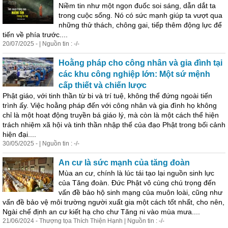
Niềm tin như một ngọn đuốc soi sáng, dẫn dắt ta
trong cuộc sống. Nó có sức mạnh giúp ta vượt qua
những thử thách, chông gai, tiếp thêm động lực để
tiến
về phía trước....
20/07/2025 - | Nguồn tin : -/-
Hoằng pháp cho công nhân và gia đình tại
các khu công nghiệp lớn: Một sứ mệnh
cấp thiết và chiến lược
Phật giáo, với tinh thần từ bi và trí tuệ, không thể đứng ngoài
tiến
trình ấy. Việc hoằng pháp đến với công nhân và gia đình họ không
chỉ là một hoạt động truyền bá giáo lý, mà còn là một cách thể hiện
trách nhiệm xã hội và tinh thần nhập thế của đạo Phật trong bối cảnh
hiện đại....
30/05/2025 - | Nguồn tin : -/-
An cư là sức mạnh của tăng đoàn
Mùa an cư, chính là lúc tái tạo lại nguồn sinh lực
của Tăng đoàn. Đức Phật vô cùng chú trọng đến
vấn đề bảo hộ sinh mạng của muôn loài, cũng như
vấn đề bảo vệ môi trường người xuất gia một cách tốt nhất, cho nên,
Ngài chế định an cư kiết hạ cho chư Tăng ni vào mùa mưa....
21/06/2024 - Thượng tọa Thích Thiện Hạnh | Nguồn tin : -/-