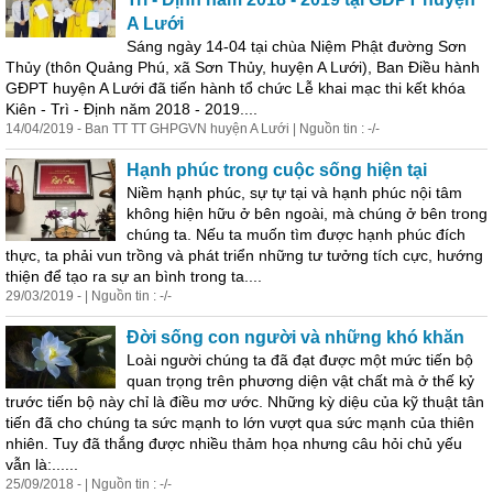
A Lưới
Sáng ngày 14-04 tại chùa Niệm Phật đường Sơn
Thủy (thôn Quảng Phú, xã Sơn Thủy, huyện A Lưới), Ban Điều hành
GĐPT huyện A Lưới đã
tiến
hành tổ chức Lễ khai mạc thi kết khóa
Kiên - Trì - Định năm 2018 - 2019....
14/04/2019 - Ban TT TT GHPGVN huyện A Lưới | Nguồn tin : -/-
Hạnh phúc trong cuộc sống hiện tại
Niềm hạnh phúc, sự tự tại và hạnh phúc nội tâm
không hiện hữu ở bên ngoài, mà chúng ở bên trong
chúng ta. Nếu ta muốn tìm được hạnh phúc đích
thực, ta phải vun trồng và phát triển những tư tưởng tích cực, hướng
thiện để tạo ra sự an bình trong ta....
29/03/2019 - | Nguồn tin : -/-
Đời sống con người và những khó khăn
Loài người chúng ta đã đạt được một mức
tiến
bộ
quan trọng trên phương diện vật chất mà ở thế kỷ
trước
tiến
bộ này chỉ là điều mơ ước. Những kỳ diệu của kỹ thuật
tân
tiến
đã cho chúng ta sức mạnh to lớn vượt qua sức mạnh của thiên
nhiên. Tuy đã thắng được nhiều thảm họa nhưng câu hỏi chủ yếu
vẫn là:......
25/09/2018 - | Nguồn tin : -/-