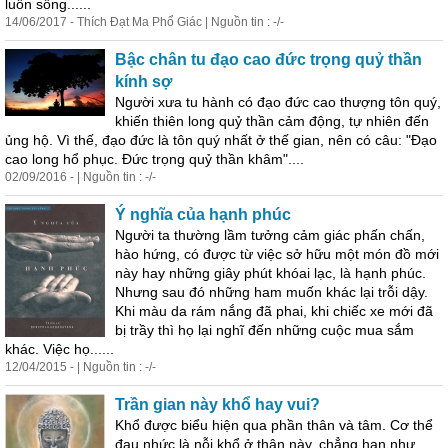
luôn sống......
14/06/2017 - Thích Đạt Ma Phổ Giác | Nguồn tin : -/-
Bậc chân tu đạo cao đức trọng quỷ thần
kính sợ
Người xưa tu hành có đạo đức cao thượng tôn quý,
khiến thiên long quỷ thần cảm động, tự nhiên đến
ủng hộ. Vì thế, đạo đức là tôn quý nhất ở thế gian, nên có câu: "Đạo
cao long hổ phục. Đức trọng quỷ thần khâm"....
02/09/2016 - | Nguồn tin : -/-
Ý nghĩa của hạnh phúc
Người ta thường lầm tưởng cảm giác phấn chấn,
hào hứng, có được từ việc sở hữu một món đồ mới
này hay những giây phút khóai lạc, là hạnh phúc.
Nhưng sau đó những ham muốn khác lại trỗi dậy.
Khi màu da rám nắng đã phai, khi chiếc xe mới đã
bị trầy thì họ lại nghĩ đến những cuộc mua sắm
khác. Việc họ......
12/04/2015 - | Nguồn tin : -/-
Trần gian này khổ hay vui?
Khổ được biểu hiện qua phần thân và tâm. Cơ thể
đau nhức là nỗi khổ ở thân này, chẳng hạn như