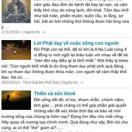
cảm giác đau đớn do bệnh tật hay tai nạn, và cảm
thấy khó chịu do nóng lạnh, đói khát. Tâm đau khổ
như bất mãn, phiền muộn, buồn rầu, lo lắng, sợ
hãi, bất an bởi những thứ không được hài lòng vừa
ý....
17/12/2014 - | Nguồn tin : -/-
Lời Phật dạy về cuộc sống con người
Khi Phật còn tại thế, đệ tử lớn là A Na Luật cùng 4
vị đồng tu mới ngồi lại thảo luận với nhau về đề tài
“trên đời này điều gì là khổ nhất.” Một thầy tỳ kheo
nói: “Con người khổ nhất là do lòng tham dục phát sinh quá đáng,
khi sự tham dục không được thỏa mãn, con người sẽ cảm thấy khổ
đau. Nó có......
28/10/2014 - Thích Đạt Ma Phổ Giác | Nguồn tin : -/-
Thiền và sức khoẻ
Đời sống tiết độ, tri túc, kham nhẫn, chánh niệm,
tỉnh giác… phải chăng có thể góp phần giải quyết
những vấn đề sức khỏe thời đại và bảo vệ môi
trường sống của chúng ta hôm nay? Đừng tìm đâu cho mất công.
Hãy quay về nương tựa chính mình. Quả đúng như vậy. Bởi nói cho
cùng, ai có thể “thở” giùm ai?......