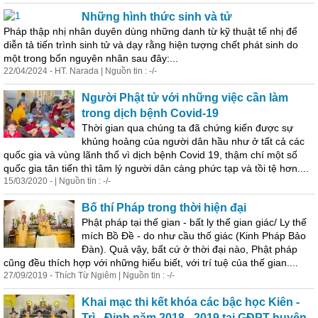
Những hình thức sinh và tử
Pháp thập nhị nhân duyên dùng những danh từ kỹ thuật tế nhị để
diễn tả
tiến
trình sinh tử và dạy rằng hiện tượng chết phát sinh do
một trong bốn nguyên nhân sau đây:...
22/04/2024 - HT. Narada | Nguồn tin : -/-
Người Phật tử với những việc cần làm
trong dịch bệnh Covid-19
Thời gian qua chúng ta đã chứng kiến được sự
khủng hoảng của người dân hầu như ở tất cả các
quốc gia và vùng lãnh thổ vì dịch bệnh Covid 19, thậm chí một số
quốc gia
tân
tiến
thì tâm lý người dân càng phức tạp và tồi tệ hơn....
15/03/2020 - | Nguồn tin : -/-
Bố thí Pháp trong thời hiện đại
Phật pháp tại thế gian - bất ly thế gian giác/ Ly thế
mích Bồ Đề - do như cầu thố giác (Kinh Pháp Bảo
Đàn). Quả vậy, bất cứ ở thời đại nào, Phật pháp
cũng đều thích hợp với những hiểu biết, với trí tuệ của thế gian....
27/09/2019 - Thích Từ Ngiêm | Nguồn tin : -/-
Khai mạc thi kết khóa các bậc học Kiên -
Trì - Định năm 2018 - 2019 tại GĐPT huyện