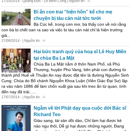
17/10/2014 - Quảng Đức - Lê Minh Công | Nguồn tin : -/-
Bí ẩn con trai “hiện hồn” kể cho mẹ
chuyện bị tàu cán nát tức tưởi
Bà Cúc kể, trong cơn mơ, bà thấy con về nói rằng
con bà bị chết oan ra sao và việc bị tàu cán nát chỉ là hiện trường
giả...
27/08/2014 - | Nguồn tin : -/-
Hai bức tranh quý của hoạ sĩ Lê Huy Miến
tại chùa Ba La Mật
Chùa Ba La Mật nằm ở thôn Nam Phổ, xã Phú
Thượng, huyện Phú Vang, bên phải con đường từ
thành phố Huế về Thuận An nay được đặt tên là đường Nguyễn Sinh
Cung. Chùa do Bố chánh Nguyễn Khoa Luận (Viên Giác Đại Sư) lập
ra vào năm 1886 để làm chốn xuất gia sau khi treo ấn từ quan, tính
đến nay đã trải......
17/07/2014 - | Nguồn tin : -/-
Ngẫm về lời Phật dạy qua cuộc đời Bác sĩ
Richard Teo
Giàu sang, tài sản dồi dào, Chỉ làm hại được kẻ
nào ngu thôi, Dễ gì hại được những người, Đang