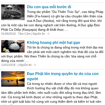
Dìu con qua mỗi bước đi
Trong tác phẩm “Du Thiên Trúc Sự”, cao tăng Pháp
Hiển (Fa-hsien) có ghi lại câu chuyện tiền thân của
vua A Dục (Asoka), nói rằng trong đời quá khứ, khi
còn là một cậu bé con đang nghịch cát trên đường, A Dục gặp Đức
Phật Ca Diếp (Kasyapa) đang đi khất thực.....
01/08/2018 - Tâm Cảm | Nguồn tin : -/-
Không hoang phí một hạt gạo
Tôi tin là chúng ta đang sống trong một thời đại mà
cần phải xét một cách nghiêm túc thái độ của ta đối
với thực phẩm. Nói theo Thiền là chúng ta cần ‘tỏa sáng nơi chỗ
đứng của mình’....
11/01/2018 - | Nguồn tin : -/-
Đạo Phật tôn trọng quyền tự do của con
người
Cá trong tự nhiên được ví như tất cả mọi người
thích hưởng thụ vật chất đầy đủ mà không quan
tâm đến phần tinh thần, nên suốt cuộc đời sống trong đau khổ, lầm
mê. Cá trong bể kính được ví như những người tu theo đạo Phật,
nhờ có giới luật bảo hộ cùng với cung thiền định và kiếm trí tuệ nên