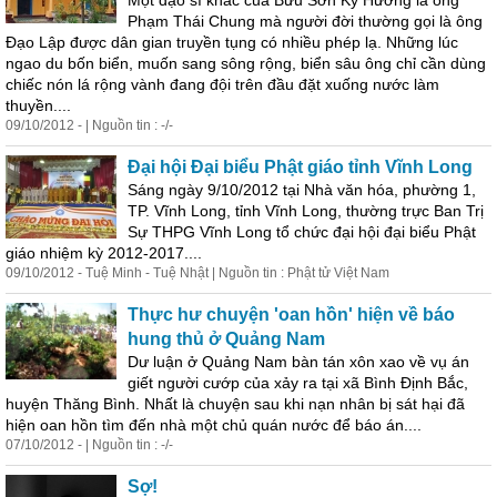
Một đạo sĩ khác của Bửu Sơn Kỳ Hương là ông
Phạm Thái Chung mà người đời thường gọi là ông
Đạo Lập được dân gian truyền tụng có nhiều phép lạ. Những lúc
ngao du bốn biển, muốn sang sông rộng, biển sâu ông chỉ cần dùng
chiếc nón lá rộng vành đang đội trên đầu đặt xuống nước làm
thuyền....
09/10/2012 - | Nguồn tin : -/-
Đại hội Đại biểu Phật giáo tỉnh Vĩnh Long
Sáng ngày 9/10/2012 tại Nhà văn hóa, phường 1,
TP. Vĩnh Long, tỉnh Vĩnh Long, thường trực Ban Trị
Sự THPG Vĩnh Long tổ chức đại hội đại biểu Phật
giáo nhiệm kỳ 2012-2017....
09/10/2012 - Tuệ Minh - Tuệ Nhật | Nguồn tin : Phật tử Việt Nam
Thực hư chuyện 'oan hồn' hiện về báo
hung thủ ở Quảng Nam
Dư luận ở Quảng Nam bàn tán xôn xao về vụ án
giết người cướp của xảy ra tại xã Bình Định Bắc,
huyện Thăng Bình. Nhất là chuyện sau khi nạn nhân bị sát hại đã
hiện oan hồn tìm đến nhà một chủ quán nước để báo án....
07/10/2012 - | Nguồn tin : -/-
Sợ!