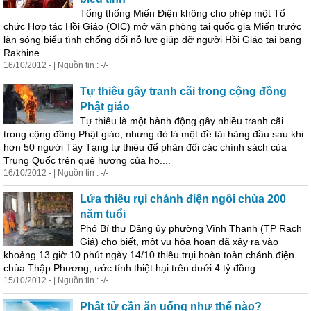
Tổng thống Miến Điện không cho phép một Tổ
chức Hợp tác Hồi Giáo (OIC) mở văn phòng tại quốc gia Miến trước
làn sóng biểu tình chống đối nỗ lực giúp đỡ người Hồi Giáo tại bang
Rakhine....
16/10/2012 - | Nguồn tin : -/-
Tự thiêu gây tranh cãi trong cộng
đồ
ng
Phật giáo
Tự thiêu là một hành động gây nhiều tranh cãi
trong cộng
đồ
ng Phật giáo, nhưng đó là một đề tài hàng đầu sau khi
hơn 50 người Tây Tạng tự thiêu để phản đối các chính sách của
Trung Quốc trên quê hương của họ....
16/10/2012 - | Nguồn tin : -/-
Lửa thiêu rụi chánh điện ngôi chùa 200
năm tuổi
Phó Bí thư Đảng ủy phường Vĩnh Thanh (TP Rạch
Giá) cho biết, một vụ hỏa hoạn đã xảy ra vào
khoảng 13 giờ 10 phút ngày 14/10 thiêu trụi hoàn toàn chánh điện
chùa Thập Phương, ước
tín
h thiệt hại trên dưới 4 tỷ
đồ
ng....
15/10/2012 - | Nguồn tin : -/-
Phật tử cần ăn uống như thế nào?