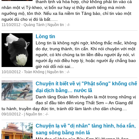
thanh tịnh và hòa hợp, chứ không phải tin vào cá
nhân một vị Tỷ-kheo, vị bổn sư hay vị thầy danh tiếng mà mình
ngưỡng mộ, tôn thờ. Nếu xa lìa niềm tin Tăng bảo, chỉ tin vào một
người dù cho vị đó là bất......
11/10/2012 - Quảng Tánh | Nguồn tin : -/-
Lòng tin
Lòng tin là không nghi ngờ, không thắc mắc, không
do dự, trung thành,
tín
cẩn. Khi nói chuyện với một
người, có khi chúng ta tin liền điều người ấy nói, vì
người ấy nói điều hợp lý, hoặc người ấy chẳng bao
giờ nói dối nói sai...
10/10/2012 - Toàn Không | Nguồn tin : -/-
Chuyện ít biết về vị "Phật sống" khống chế
đại dịch bằng… nước lã
Danh tăng Đoàn Minh Huyên là một trong những vị
đạo sĩ đầu tiên đến vùng Thất Sơn – An Giang để
tu hành, truyền dạy đức tin, tránh dữ làm lành cho dân chúng....
09/10/2012 - | Nguồn tin : -/-
Chuyện lạ về "dị nhân" tàng hình, hóa rắn,
sang sông bằng nón lá