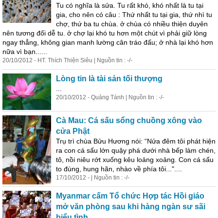
Tu có nghĩa là sửa. Tu rất khó, khó nhất là tu tại
gia, cho nên có câu : Thứ nhất tu tại gia, thứ nhì tu
chợ, thứ ba tu chùa. ở chùa có nhiều thiện duyên
nên tương đối dễ tu. ở chợ lại khó tu hơn một chút vì phải giữ lòng
ngay thẳng, không gian manh lường cân tráo đấu; ở nhà lại khó hơn
nữa vì bạn......
20/10/2012 - HT. Thích Thiện Siêu | Nguồn tin : -/-
Lòng tin là tài sản tối thượng
...
20/10/2012 - Quảng Tánh | Nguồn tin : -/-
Cà Mau: Cá sấu sổng chuồng xông vào
cửa Phật
Trụ trì chùa Bửu Hương nói: “Nửa đêm tôi phát hiện
ra con cá sấu lớn quậy phá dưới nhà bếp làm chén,
tô, nồi niêu rớt xuống kêu loảng xoảng. Con cá sấu
to đùng, hung hãn, nhào về phía tôi..."....
17/10/2012 - | Nguồn tin : -/-
Myanmar cấm Tổ chức Hợp tác Hồi giáo
mở văn phòng sau khi hàng ngàn sư sãi
biểu tình