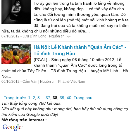
Từ ấy gợi lên trong ta tâm hành lo lắng về những
điều không hay, không đẹp… có thể xảy đến cho
ta, cho đối tượng mình thương yêu, quan tâm. Đó
cũng là từ gợi lên (mô tả) một nỗi kinh hoàng mà ta
đã, đang trải qua và ta không muốn nó xảy ra thêm
nữa, ta đã không chịu nỗi những điều đó nữa....
07/10/2012 - Lưu Đình Long | Nguồn tin : -/-
Hà Nội: Lễ Khánh thành "Quán Âm Các" -
Tổ đình Trung Hậu
(PGAL) - Sáng ngày 06 tháng 10 năm 2012, Lễ
khánh thành “Quán Âm Các” được long trọng tổ
chức tại chùa Tây Thiên – Tổ đình Trung Hậu – huyện Mê Linh – Hà
Nội...
06/10/2012 - Cẩm Vân | Nguồn tin : Phật tử Việt Nam
Trang trước
1
,
2
,
3
...
37
,
38
,
39
,
40
Trang sau
Tìm thấy tổng cộng 788 kết quả
Nếu kết quả này không như mong đợi, bạn hãy thử sử dụng công cụ
tìm kiếm của Google dưới đây!
Mở rộng trên Internet :