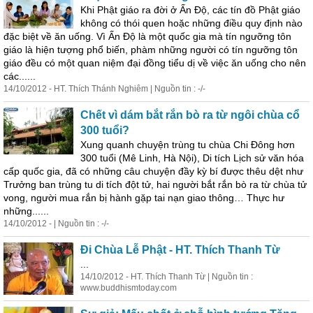
Khi Phật giáo ra đời ở Ấn Độ, các
tín
đồ
Phật giáo
không có thói quen hoặc những điều quy định nào
đặc biệt về ăn uống. Vì Ấn Độ là một quốc gia mà
tín
ngưỡng tôn
giáo là hiện tượng phổ biến, phàm những người có
tín
ngưỡng tôn
giáo đều có một quan niệm đại
đồ
ng tiểu dị về việc ăn uống cho nên
các......
14/10/2012 - HT. Thích Thánh Nghiêm | Nguồn tin : -/-
Chết vì dám bắt rắn bò ra từ ngôi chùa cổ
300 tuổi?
Xung quanh chuyện trùng tu chùa Chi Đông hơn
300 tuổi (Mê Linh, Hà Nội), Di tích Lịch sử văn hóa
cấp quốc gia, đã có những câu chuyện đầy kỳ bí được thêu dệt như
Trưởng ban trùng tu di tích đột tử, hai người bắt rắn bò ra từ chùa tử
vong, người mua rắn bị hành gặp tai nạn giao thông… Thực hư
những......
14/10/2012 - | Nguồn tin : -/-
Đi Chùa Lễ Phật - HT. Thích Thanh Từ
...
14/10/2012 - HT. Thích Thanh Từ | Nguồn tin :
www.buddhismtoday.com