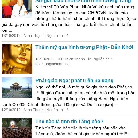
Sư giả: Mấu chốt ở chỗ hình tướng Tăng
Khi cư sĩ Từ Vân Phạm Nhật Vũ kêu gọi thận trọng,
để tránh tổn hại uy
tín
của GHPGVN, uy
tín
của
những nhà tu hành chân chính, thì trong thực tế, sư
giả đã gây nên việc tổn hại gián tiếp, thật giả bất phân, chính tà lẫn
lộn....
13/10/2012 - Minh Thạnh | Nguồn tin : -/-
Thẩm mỹ qua hình tượng Phật - Dẫn Khởi
...
13/10/2012 - HT. Thích Thanh Từ | Nguồn tin :
thientongvietnam.net
Phật giáo Nga: phát triển đa dạng
Nga, có thể nói, là một quốc gia theo đạo Phật, vì
Phật giáo được luật pháp xác định là một trong bốn
tôn giáo truyền thống của Liêng Bang Nga (bên
cạnh Cơ đốc Chính thống giáo, Hồi giáo và Do Thái giáo)....
12/10/2012 - Minh Thạnh | Nguồn tin : -/-
Thế nào là tịnh
tín
Tăng bảo?
Tịnh
tín
Tăng bảo tức là tin tưởng sâu sắc vào
Tăng-già, đoàn thể xuất gia từ bốn người trở lên