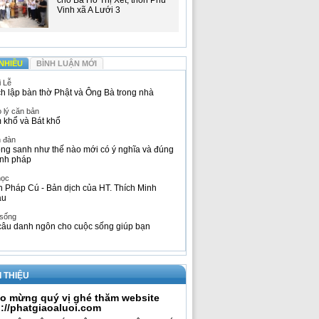
cho Bà Hồ Thị Xết, thôn Phú
Vinh xã A Lưới 3
NHIỀU
BÌNH LUẬN MỚI
i Lễ
h lập bàn thờ Phật và Ông Bà trong nhà
 lý căn bản
 khổ và Bát khổ
n đàn
ng sanh như thế nào mới có ý nghĩa và đúng
nh pháp
học
h Pháp Cú - Bản dịch của HT. Thích Minh
âu
 sống
câu danh ngôn cho cuộc sống giúp bạn
I THIỆU
o mừng quý vị ghé thăm website
p://phatgiaoaluoi.com