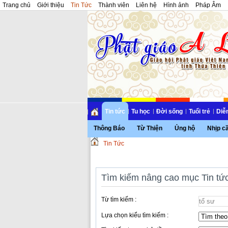
Trang chủ
Giới thiệu
Tin Tức
Thành viên
Liên hệ
Hình ảnh
Pháp Âm
Tin tức
Tu học
Đời sống
Tuổi trẻ
Diễ
Thông Báo
Từ Thiện
Ủng hộ
Nhịp c
Tin Tức
Tìm kiếm nâng cao mục Tin tứ
Từ tìm kiếm :
Lựa chọn kiểu tìm kiếm :