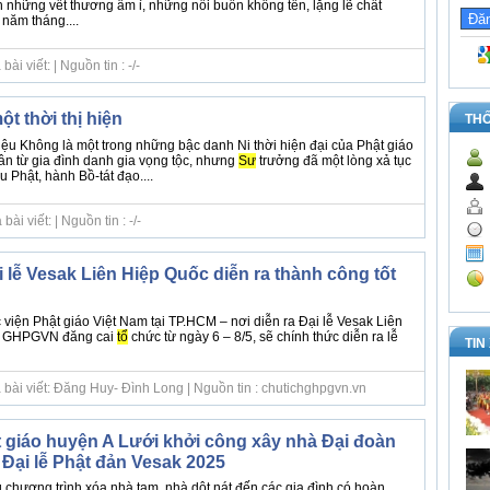
 những vết thương âm ỉ, những nỗi buồn không tên, lặng lẽ chất
năm tháng....
i viết: | Nguồn tin : -/-
một thời thị hiện
TH
iệu Không là một trong những bậc danh Ni thời hiện đại của Phật giáo
ân từ gia đình danh gia vọng tộc, nhưng
Sư
trưởng đã một lòng xả tục
u Phật, hành Bồ-tát đạo....
i viết: | Nguồn tin : -/-
 lễ Vesak Liên Hiệp Quốc diễn ra thành công tốt
c viện Phật giáo Việt Nam tại TP.HCM – nơi diễn ra Đại lễ Vesak Liên
o GHPGVN đăng cai
tổ
chức từ ngày 6 – 8/5, sẽ chính thức diễn ra lễ
TIN
 bài viết: Đăng Huy- Đình Long | Nguồn tin : chutichghpgvn.vn
t giáo huyện A Lưới khởi công xây nhà Đại đoàn
Đại lễ Phật đản Vesak 2025
chương trình xóa nhà tạm, nhà dột nát đến các gia đình có hoàn