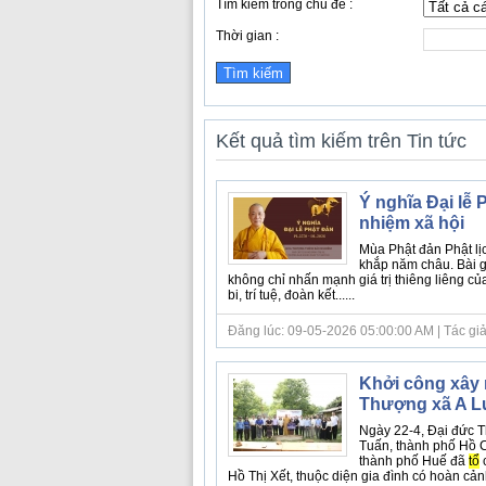
Tìm kiếm trong chủ đề :
Thời gian :
Kết quả tìm kiếm trên Tin tức
Ý nghĩa Đại lễ P
nhiệm xã hội
Mùa Phật đản Phật lịc
khắp năm châu. Bài g
không chỉ nhấn mạnh giá trị thiêng liêng c
bi, trí tuệ, đoàn kết......
Đăng lúc: 09-05-2026 05:00:00 AM | Tác giả b
Khởi công xây 
Thượng xã A L
Ngày 22-4, Đại đức 
Tuấn, thành phố Hồ C
thành phố Huế đã
tổ
c
Hồ Thị Xết, thuộc diện gia đình có hoàn cảnh