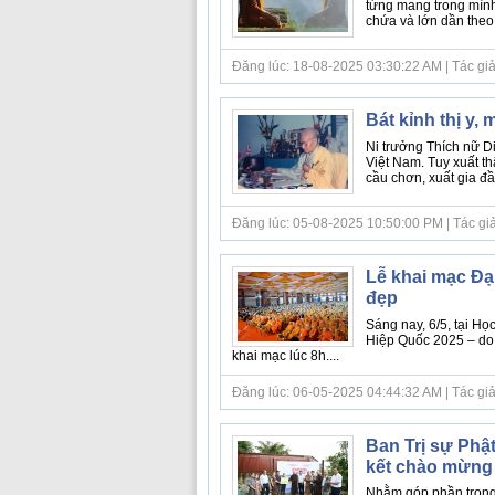
từng mang trong mình
chứa và lớn dần theo 
Đăng lúc: 18-08-2025 03:30:22 AM | Tác giả bà
Bát kỉnh thị y, 
Ni trưởng Thích nữ D
Việt Nam. Tuy xuất th
cầu chơn, xuất gia đầ
Đăng lúc: 05-08-2025 10:50:00 PM | Tác giả bà
Lễ khai mạc Đại
đẹp
Sáng nay, 6/5, tại Họ
Hiệp Quốc 2025 – d
khai mạc lúc 8h....
Đăng lúc: 06-05-2025 04:44:32 AM | Tác giả
Ban Trị sự Phậ
kết chào mừng 
Nhằm góp phần trong 