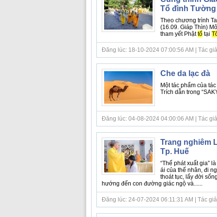
Tổ đình Tường
Theo chương trình Ta
(16.09. Giáp Thìn) M
tham yết Phật
tổ
tại
T
Đăng lúc: 18-10-2024 07:00:56 AM | Tác giả
Che da lạc đà
Một tác phẩm của tác
Trích dẫn trong “SA
Đăng lúc: 04-08-2024 04:00:06 AM | Tác giả bà
Trang nghiêm L
Tp. Huế
“Thế phát xuất gia” là
ái của thế nhân, đi n
thoát tục, lấy đời s
hướng đến con đường giác ngộ và......
Đăng lúc: 24-07-2024 06:11:31 AM | Tác giả bà