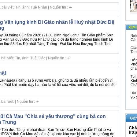
ài viết: Tin, ảnh: Tuệ Nhân | Nguồn tin : -/-
 Vân tụng kinh Di Giáo nhân lễ Huý nhật Đức Đệ
ng
XEM 
gày 09 tháng 03 năm 2026 (21.01 Bính Ngọ), chư Tôn Giáo phẩm Sơn
Ngh
Vân và quý Đạo hữu Phật tử các giới đã trang nghiêm tụng kinh Di
Các
ần thứ 53 đức Đệ nhất Tăng Thống - Đại lão Hòa thượng Thích Tịnh
Giáo
Tam
i viết: Tin, ảnh: Tuệ Giác | Nguồn tin : -/-
Diễ
Phó
chá
hật
Tu 
La-hầu-la (Rahula) ở rừng Ambala, chúng ta đã nhiều lần biết đến ví
Kin
Phật khi muốn dạy La-hầu-la về lỗi của việc nói dối, dù là nói dối để
Ch
Đời
95 
i viết: | Nguồn tin : -/-
mũi Cà Mau "Chia sẻ yêu thương" cùng bà con
GIỚ
n Trung
Chà
 Tôn đức Tăng ni phái đoàn Ban Trị sự, Ban Hướng dẫn Phật tử và
htt
GHPGVN tỉnh Cà Mau đã có mặt tại các khu vực bị ảnh hưởng nặng do