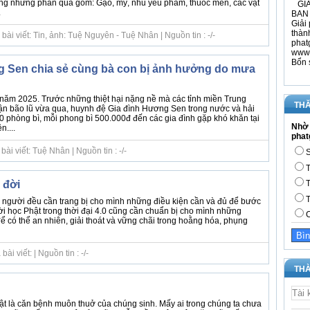
tặng những phần quà gồm: Gạo, mỳ, nhu yếu phẩm, thuốc men, các vật
GIÁ
.
BAN 
Giải 
thàn
ài viết: Tin, ảnh: Tuệ Nguyên - Tuệ Nhân | Nguồn tin : -/-
phat
www.
Bổn 
 Sen chia sẻ cùng bà con bị ảnh hưởng do mưa
năm 2025. Trước những thiệt hại nặng nề mà các tỉnh miền Trung
THĂ
rận bão lũ vừa qua, huynh đệ Gia đình Hương Sen trong nước và hải
0 phòng bì, mỗi phong bì 500.000đ đến các gia đình gặp khó khăn tại
Nhờ 
....
phat
ài viết: Tuệ Nhân | Nguồn tin : -/-
S
T
 đời
T
T
 người đều cần trang bị cho mình những điều kiện cần và đủ để bước
ời học Phật trong thời đại 4.0 cũng cần chuẩn bị cho mình những
C
để có thể an nhiên, giải thoát và vững chãi trong hoằng hóa, phụng
i viết: | Nguồn tin : -/-
THÀ
t là căn bệnh muôn thuở của chúng sinh. Mấy ai trong chúng ta chưa