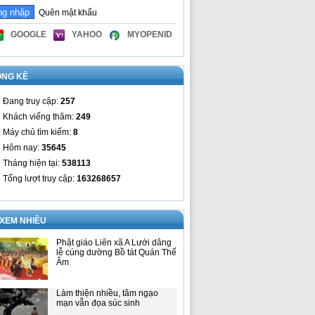
Quên mật khẩu
GOOGLE
YAHOO
MYOPENID
ỐNG KÊ
Đang truy cập:
257
Khách viếng thăm:
249
Máy chủ tìm kiếm:
8
Hôm nay:
35645
Tháng hiện tại:
538113
Tổng lượt truy cập:
163268657
 XEM NHIỀU
Phật giáo Liên xã A Lưới dâng
lễ cúng dường Bồ tát Quán Thế
Âm
Làm thiện nhiều, tâm ngạo
mạn vẫn đọa súc sinh