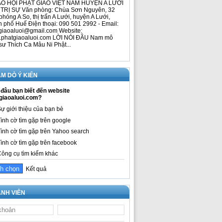
O HỘI PHẬT GIÁO VIỆT NAM HUYỆN A LƯỚI
TRỊ SỰ Văn phòng: Chùa Sơn Nguyên, 32
phóng A So, thị trấn A Lưới, huyện A Lưới,
h phố Huế Điện thoại: 090 501 2992 - Email:
giaoaluoi@gmail.com Website:
phatgiaoaluoi.com LỜI NÓI ĐẦU Nam mô
sư Thích Ca Mâu Ni Phật...
M DÒ Ý KIẾN
đâu bạn biết đến website
giaoaluoi.com?
ự giới thiệu của bạn bè
ình cờ tìm gặp trên google
ình cờ tìm gặp trên Yahoo search
ình cờ tìm gặp trên facebook
ông cụ tìm kiếm khác
Kết quả
NH VIÊN