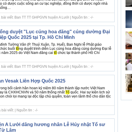
ọ có được cuộc sống an cư lạc nghiệp, đồng thời có được ngôi nhà
ống....
 bài viết: Ban TT TT GHPGVN huyện A Lưới | Nguồn tin : -/-
tổng duyệt "Lục cúng hoa đăng" cúng dường Đại
iệp Quốc 2025 tại Tp. Hồ Chí Minh
đình Tường Vân (P. Thuỷ Xuân, Tp. Huế), Ban Nghi lễ Phật giáo
chức buổi
tổ
ng duyệt trình diễn Lục cúng hoa đăng cúng dường Đại lễ
c năm 2025 do Việt Nam đăng cai
tổ
chức tại thành phố Hồ Chí
 bài viết: Ban TT TT GHPGVN huyện A Lưới | Nguồn tin : -/-
ản Vesak Liên Hợp Quốc 2025
 trong bối cảnh hân hoan kỷ niệm 80 năm thành lập nước Việt Nam
nay là CHXHCNVN và 50 năm thống nhất
Tổ
quốc. Hai sự kiện lịch sử
son chói lọi mang lại độc lập chủ quyền, toàn vẹn lãnh thổ cho dân tộc
i viết: | Nguồn tin : -/-
ện A Lưới dâng hương nhân Lễ Húy nhật Tổ sư
 Từ Lâm