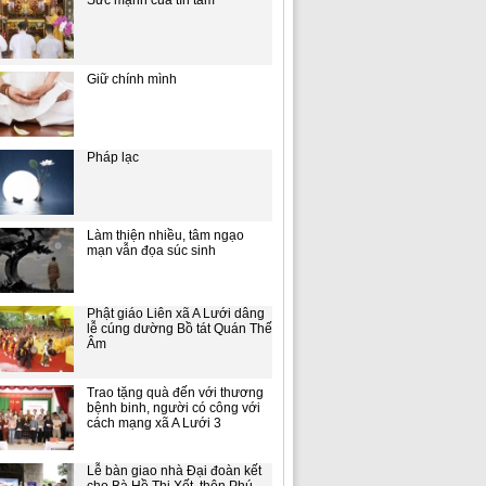
Sức mạnh của tín tâm
Giữ chính mình
Pháp lạc
Làm thiện nhiều, tâm ngạo
mạn vẫn đọa súc sinh
Phật giáo Liên xã A Lưới dâng
lễ cúng dường Bồ tát Quán Thế
Âm
Trao tặng quà đến với thương
bệnh binh, người có công với
cách mạng xã A Lưới 3
Lễ bàn giao nhà Đại đoàn kết