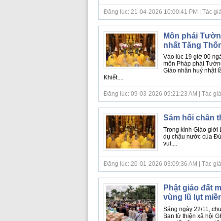
Đăng lúc: 21-04-2026 10:00:41 PM | Tác giả b
Môn phái Tường
nhất Tăng Thố
Vào lúc 19 giờ 00 n
môn Pháp phái Tường 
Giáo nhân huý nhật l
Khiết....
Đăng lúc: 09-03-2026 09:21:23 AM | Tác giả bà
Sám hối chân t
Trong kinh Giáo giới 
dụ chậu nước của Đức 
vui....
Đăng lúc: 20-01-2026 03:09:36 AM | Tác giả bà
Phật giáo đất 
vùng lũ lụt miề
Sáng ngày 22/11, chư
Ban từ thiện xã hội 