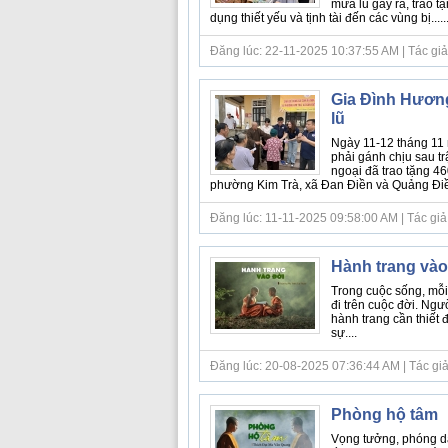
mưa lũ gây ra, trao 
dụng thiết yếu và tịnh tài đến các vùng bị.....
Đăng lúc: 22-11-2025 10:37:55 AM | Tác giả b
Gia Đình Hương
lũ
Ngày 11-12 tháng 11 
phải gánh chịu sau t
ngoại đã trao tặng 46
phường Kim Trà, xã Đan Điền và Quảng Điền
Đăng lúc: 11-11-2025 09:58:00 AM | Tác giả b
Hành trang vào
Trong cuộc sống, mỗi
đi trên cuộc đời. Ngư
hành trang cần thiết 
sự....
Đăng lúc: 20-08-2025 07:36:44 AM | Tác giả bà
Phòng hộ tâm
Vọng tưởng, phóng dậ