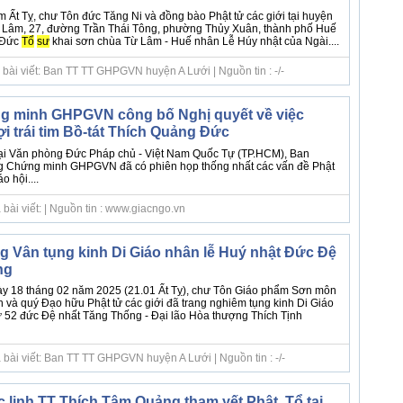
 Ất Tỵ, chư Tôn đức Tăng Ni và đồng bào Phật tử các giới tại huyện
ừ Lâm, 27, đường Trần Thái Tông, phường Thủy Xuân, thành phố Huế
 Đức
Tổ
sư
khai sơn chùa Từ Lâm - Huế nhân Lễ Húy nhật của Ngài....
 bài viết: Ban TT TT GHPGVN huyện A Lưới | Nguồn tin : -/-
g minh GHPGVN công bố Nghị quyết về việc
ợi trái tim Bồ-tát Thích Quảng Đức
tại Văn phòng Đức Pháp chủ - Việt Nam Quốc Tự (TP.HCM), Ban
g Chứng minh GHPGVN đã có phiên họp thống nhất các vấn đề Phật
 hội....
bài viết: | Nguồn tin : www.giacngo.vn
 Vân tụng kinh Di Giáo nhân lễ Huý nhật Đức Đệ
ng
ày 18 tháng 02 năm 2025 (21.01 Ất Tỵ), chư Tôn Giáo phẩm Sơn môn
và quý Đạo hữu Phật tử các giới đã trang nghiêm tụng kinh Di Giáo
ứ 52 đức Đệ nhất Tăng Thống - Đại lão Hòa thượng Thích Tịnh
 bài viết: Ban TT TT GHPGVN huyện A Lưới | Nguồn tin : -/-
 linh TT Thích Tâm Quảng tham yết Phật, Tổ tại