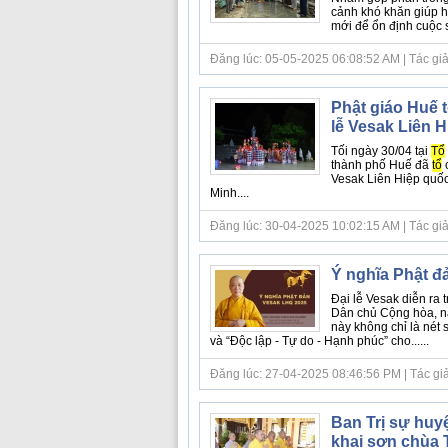
cảnh khó khăn giúp h
mới để ổn định cuộc s
Đăng lúc: 05-05-2025 06:08:52 AM | Tác giả
Phật giáo Huế 
lễ Vesak Liên H
Tối ngày 30/04 tại
Tổ
thành phố Huế đã
tổ
Vesak Liên Hiệp quố
Minh....
Đăng lúc: 30-04-2025 10:02:15 AM | Tác giả
Ý nghĩa Phật đ
Đại lễ Vesak diễn ra
Dân chủ Cộng hòa, 
này không chỉ là nét 
và “Độc lập - Tự do - Hạnh phúc” cho......
Đăng lúc: 27-04-2025 08:46:56 PM | Tác giả bà
Ban Trị sự huy
khai sơn chùa