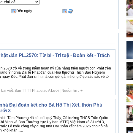
Đến ngày
hật đản PL.2570: Từ bi - Trí tuệ - Đoàn kết - Trách
h 2570 trở về trong niềm hoan hỷ của hàng triệu người con Phật trên
iảng Ý nghĩa Đại lễ Phật đản của Hòa thượng Thích Bảo Nghiêm
ủa ngày Đức Phật đản sinh, mà còn gửi gắm thông điệp sâu sắc về từ
ài viết: Ban TT TT Phật giáo A Lưới | Nguồn tin : -/-
nhà Đại đoàn kết cho Bà Hồ Thị Xết, thôn Phú
ưới 3
Thích Tâm Phương đã kết nối quý Thầy, Cô trường THCS Trần Quốc
hí Minh và Ban Thường trực Ủy ban MTTQ Việt Nam xã A Lưới 3,
hức Lễ khởi công xây dựng nhà Đại đoàn kết năm 2026 cho hộ bà
 khó khăn......