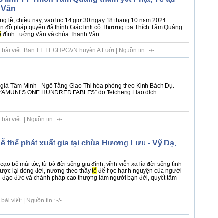
 Vân
ng lễ, chiều nay, vào lúc 14 giờ 30 ngày 18 tháng 10 năm 2024
ôn đồ pháp quyến đã thỉnh Giác linh cố Thượng tọa Thích Tâm Quảng
ổ
đình Tường Vân và chùa Thanh Vân....
 bài viết: Ban TT TT GHPGVN huyện A Lưới | Nguồn tin : -/-
 giả Tâm Minh - Ngô Tằng Giao Thi hóa phỏng theo Kinh Bách Dụ.
KYAMUNI’S ONE HUNDRED FABLES” do Tetcheng Liao dịch....
i viết: | Nguồn tin : -/-
ễ thế phát xuất gia tại chùa Hương Lưu - Vỹ Dạ,
 cạo bỏ mái tóc, từ bỏ đời sống gia đình, vĩnh viễn xa lìa đời sống tình
gược lại dòng đời, nương theo thầy
tổ
để học hạnh nguyện của người
ống đạo đức và chánh pháp cao thượng làm người bạn đời, quyết tâm
i viết: | Nguồn tin : -/-