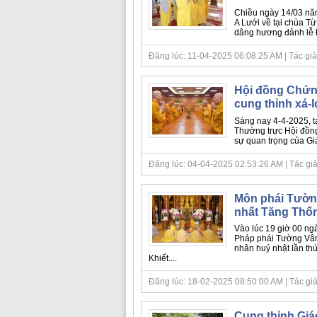
Chiều ngày 14/03 năm
A Lưới về tại chùa T
dâng hương đảnh lễ
Đăng lúc: 11-04-2025 06:08:25 AM | Tác giả
Hội đồng Chứn
cung thỉnh xá-l
Sáng nay 4-4-2025, 
Thường trực Hội đồn
sự quan trọng của Giáo
Đăng lúc: 04-04-2025 02:53:26 AM | Tác giả 
Môn phái Tường
nhất Tăng Thố
Vào lúc 19 giờ 00 ng
Pháp phái Tường Vân 
nhân huý nhật lần th
Khiết....
Đăng lúc: 18-02-2025 08:50:00 AM | Tác giả
Cung thỉnh Giác