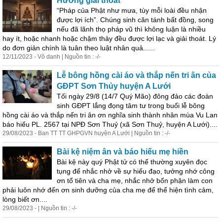
Hương giải thoát
“Pháp của Phật như mưa, tùy mỗi loài đều nhận
được lợi ích”. Chúng sinh căn tánh bất đồng, song
nếu đã lãnh thọ pháp vũ thì không luận là nhiều
hay ít, hoặc nhanh hoặc chậm thảy đều được lợi lạc và giải thoát. Lý
do đơn giản chính là tuân theo luật nhân quả......
12/11/2023 - Vô danh | Nguồn tin : -/-
Lễ bông hồng cài áo và thắp nến tri ân của
GĐPT Sơn Thủy huyện A Lưới
Tối ngày 29/8 (14/7 Quý Mão) đông đảo các đoàn
sinh GĐPT lắng đọng tâm tư trong buổi lễ bông
hồng cài áo và thắp nến tri ân ơn nghĩa sinh thành nhân mùa Vu Lan
báo hiếu PL. 2567 tại NPĐ Sơn Thuỷ (xã Sơn Thuỷ, huyện A Lưới)....
29/08/2023 - Ban TT TT GHPGVN huyện A Lưới | Nguồn tin : -/-
Bài kệ niệm ân và báo hiếu mẹ hiền
Bài kệ này quý Phật tử có thể thường xuyên đọc
tụng để nhắc nhở về sự hiếu đạo, tưởng nhớ công
ơn tổ tiên và cha mẹ, nhắc nhở bổn phận làm con
phải luôn nhớ đến ơn sinh dưỡng của cha mẹ để thể hiện tình cảm,
lòng biết ơn....
29/08/2023 - | Nguồn tin : -/-