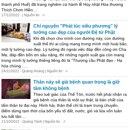
thành phố Huế) đã trang nghiêm cử hành lễ Húy nhật Hòa thượng
Thích Chơn Hiền....
17/12/2022 - | Nguồn tin : -/-
Chí nguyện "Phát túc siêu phương" lý
tưởng cao đẹp của người Đệ tử Phật
Khi đã chọn cho mình con đường này, con đường
xuất thế thì ai cũng mang trong mình một hoài bão,
một lý tưởng cao đẹp. Lý tưởng đó ngoài việc đáp đền công ơn Cha
Mẹ, đáp đền bốn ơn sâu nặng, thì những người xuất gia còn mang
trong mình lý tưởng thiêng liêng đó là "Thượng cầu Phật đạo - Hạ
hóa chúng......
24/11/2022 - Quảng Hoàng | Nguồn tin : -/-
Thân này sẽ già bệnh quan trọng là giữ
tâm không bệnh
Theo tuệ giác của Thế Tôn, trước hết phải nhận ra
già bệnh của thân là một sự thật, là bản chất của
tấm thân tứ đại này. Hình hài, thân thể chỉ là trạm trung chuyển,
điểm dừng tạm thời của bốn yếu tố đất, nước, gió và lửa vốn luân
lưu bất tận....
21/10/2022 - Quảng Tánh | Nguồn tin : -/-