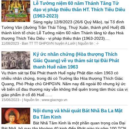
Lễ Tưởng niệm 60 năm Thánh Tăng Tử
đạo vị pháp thiêu thân HT. Thích Tiêu Diêu
(1963-2023)
Sáng ngày 12/8/2023 (26/6 Quý Mão), tại Tổ đình
Tường Vân (đường Trần Thái Tông, Thuỷ Xuân, thành phố Huế) đã
thành kính tổ chức Lễ Tưởng niệm 60 năm Thánh tăng tử đạo Hoà
thượng Thích Tiêu Diêu - vị pháp thiêu thân (1963-2023)....
11/08/2023 - Ban TT TT GHPGVN huyện A Lưới | Nguồn tin : -/-
Ký ức nhân chứng (Hòa thượng Thích
Giác Quang) về vụ thảm sát tại Đài Phát
tha
nh Huế năm 1963
Vụ thảm sát tại Đài Phát
tha
nh Huế ngày Phật đản năm 1963 có
nhiều nhân chứng, trong đó có Trưởng lão Hòa thượng Thích Giác
Quang, Phó Pháp chủ GHPGVN. Năm nay đã ngoài 80 nhưng ký ức
về biến cố đau thương này vẫn không thể quên trong tâm thức của vị
giáo phẩm ở cố đô Huế…...
15/06/2023 - | Nguồn tin : www.giacngo.vn
Nội dung và khái quát Bát Nhã Ba La Mật
Đa Tâm Kinh
Bát Nhã Tâm Kinh là một phần quan trọng của Đại
Bát Nhã, bộ sưu tập khoảng 40 kinh điển Phật giáo từ năm 100 TCN