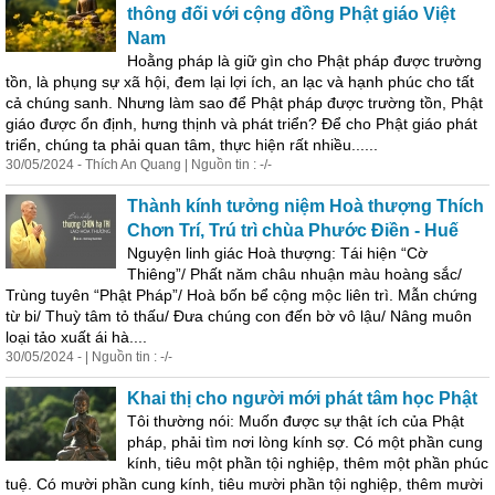
thông đối với cộng đồng Phật giáo Việt
Nam
Hoằng pháp là giữ gìn cho Phật pháp được trường
tồn, là phụng sự xã hội, đem lại lợi ích, an lạc và hạnh phúc cho tất
cả chúng sanh. Nhưng làm sao để Phật pháp được trường tồn, Phật
giáo được ổn định, hưng thịnh và phát triển? Để cho Phật giáo phát
triển, chúng ta phải quan tâm, thực hiện rất nhiều......
30/05/2024 - Thích An Quang | Nguồn tin : -/-
Thành kính tưởng niệm Hoà thượng Thích
Chơn Trí, Trú trì chùa Phước Điền - Huế
Nguyện linh giác Hoà thượng: Tái hiện “Cờ
Thiêng”/ Phất năm châu nhuận màu hoàng sắc/
Trùng tuyên “Phật Pháp”/ Hoà bốn bể cộng mộc liên trì. Mẫn chứng
từ bi/ Thuỳ tâm tỏ thấu/ Đưa chúng con đến bờ vô lậu/ Nâng muôn
loại tảo xuất ái hà....
30/05/2024 - | Nguồn tin : -/-
Khai thị cho người mới phát tâm học Phật
Tôi thường nói: Muốn được sự thật ích của Phật
pháp, phải tìm nơi lòng kính sợ. Có một phần cung
kính, tiêu một phần tội nghiệp, thêm một phần phúc
tuệ. Có mười phần cung kính, tiêu mười phần tội nghiệp, thêm mười