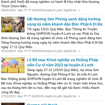
thành phố Huế) đã trang nghiêm cử hành lễ Húy nhật Hòa thượng
Thích Chơn Hiền....
05/01/2024 - Ban TT TT GHPGVN huyện A Lưới | Nguồn tin : -/-
GĐ Hương Sen Phóng sanh đăng hướng
vọng kỷ niệm khánh đản Đức Phật A Di Đà
Tối ngày 13/11 Quý Mão, Ban Thông tin Truyền
thông GHPGVN huyện A Lưới và các Phật tử Gia
đình Hương Sen đã trang nghiêm tổ chức Lễ Phóng sanh đăng trên
Sông Hương hướng vọng ngày kỷ niệm khánh đản Đức Phật A Di Đà
ngày 17.11 Quý Mão....
25/12/2023 - Ban TT TT GHPGVN huyện A Lưới | Nguồn tin : -/-
Lễ Bế mạc Khoá nghiệp vụ Hoằng Pháp
viên Cư sĩ năm 2023 tại huyện A Lưới
Sáng ngày 27-11 (15/10 Quý Mão), tại chùa Sơn
Nguyên, đường Giải Phóng A So, thị trấn A Lưới.
Ban Hoằng pháp GHPGVN huyện A Lưới đã trang nghiêm tổ chức lễ
Bế mạc Khoá nghiệp vụ Hoằng Pháp viên cư sĩ, hoàn mãn khóa học,
sau ba tháng tinh tấn tu học, đến nay đã gặt hái được nhiều thành
công tốt đẹp....
27/11/2023 - Ban TT TT GHPGVN huyện A Lưới | Nguồn tin : -/-