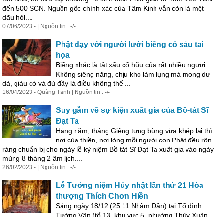
đến 500 SCN. Nguồn gốc chính xác của Tâm Kinh vẫn còn là một
dấu hỏi....
07/06/2023 - | Nguồn tin : -/-
Phật dạy với người lười biếng có sáu tai
họa
Biếng nhác là tật xấu cố hữu của rất nhiều người.
Không siêng năng, chịu khó làm lụng mà mong dư
dả, giàu có và đủ đầy là điều không thể....
16/04/2023 - Quảng Tánh | Nguồn tin : -/-
Suy gẫm về sự kiện xuất gia của Bồ-tát Sĩ
Đạt Ta
Hàng năm, tháng Giêng tưng bừng vừa khép lại thì
nơi của thiền, nơi lòng mỗi người con Phật đều rộn
ràng chuẩn bị cho ngày lễ kỷ niệm Bồ tát Sĩ Đạt Ta xuất gia vào ngày
mùng 8 tháng 2 âm lịch....
26/02/2023 - | Nguồn tin : -/-
Lễ Tưởng niệm Húy nhật lần thứ 21 Hòa
thượng Thích Chơn Hiền
Sáng ngày 18/12 (25.11 Nhâm Dần) tại Tổ đình
Tường Vân (tổ 13, khu vực 5, phường Thủy Xuân,