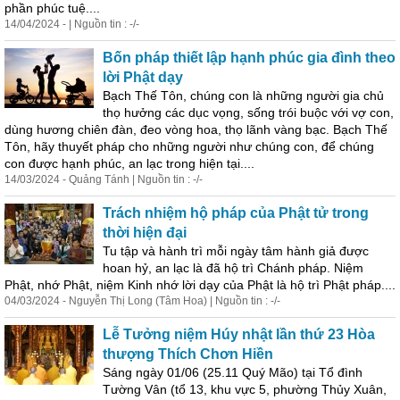
phần phúc tuệ....
14/04/2024 - | Nguồn tin : -/-
Bốn pháp
thiết
lập hạnh phúc gia đình theo
lời Phật dạy
Bạch Thế Tôn, chúng con là những người gia chủ
thọ hưởng các dục vọng, sống trói buộc với vợ con,
dùng hương chiên đàn, đeo vòng hoa, thọ lãnh vàng bạc. Bạch Thế
Tôn, hãy thuyết pháp cho những người như chúng con, để chúng
con được hạnh phúc, an lạc trong hiện tại....
14/03/2024 - Quảng Tánh | Nguồn tin : -/-
Trách nhiệm hộ pháp của Phật tử trong
thời hiện đại
Tu tập và hành trì mỗi ngày tâm hành giả được
hoan hỷ, an lạc là đã hộ trì Chánh pháp. Niệm
Phật, nhớ Phật, niệm Kinh nhớ lời dạy của Phật là hộ trì Phật pháp....
04/03/2024 - Nguyễn Thị Long (Tâm Hoa) | Nguồn tin : -/-
Lễ Tưởng niệm Húy nhật lần thứ 23 Hòa
thượng Thích Chơn Hiền
Sáng ngày 01/06 (25.11 Quý Mão) tại Tổ đình
Tường Vân (tổ 13, khu vực 5, phường Thủy Xuân,