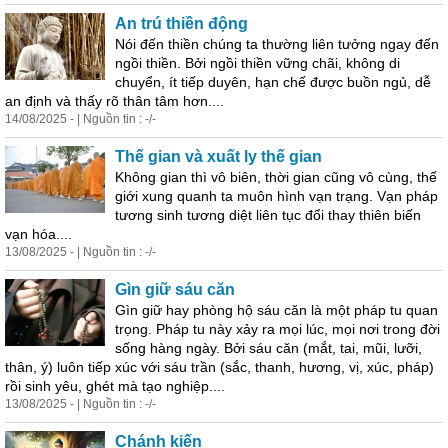
An trú thiền động
Nói đến thiền chúng ta thường liên tưởng ngay đến
ngồi thiền. Bởi ngồi thiền vững chãi, không di
chuyển, ít tiếp duyên, hạn chế được buồn ngủ, dễ
an định và thấy rõ thân tâm hơn....
14/08/2025 - | Nguồn tin : -/-
Thế gian và xuất ly thế gian
Không gian thì vô biên, thời gian cũng vô cùng, thế
giới xung quanh ta muôn hình vạn trạng. Vạn pháp
tương sinh tương diệt liên tục đổi thay thiên biến
vạn hóa....
13/08/2025 - | Nguồn tin : -/-
Gìn giữ sáu căn
Gìn giữ hay phòng hộ sáu căn là một pháp tu quan
trọng. Pháp tu này xảy ra mọi lúc, mọi nơi trong đời
sống hàng ngày. Bởi sáu căn (mắt, tai, mũi, lưỡi,
thân, ý) luôn tiếp xúc với sáu trần (sắc, thanh, hương, vị, xúc, pháp)
rồi sinh yêu, ghét mà tạo nghiệp....
13/08/2025 - | Nguồn tin : -/-
Chánh kiến