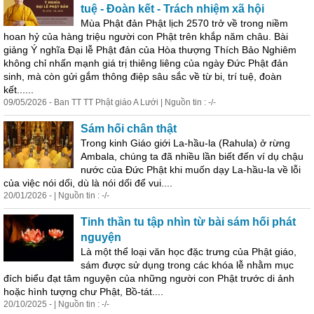
tuệ - Đoàn kết - Trách nhiệm xã hội
Mùa Phật đản Phật lịch 2570 trở về trong niềm
hoan hỷ của hàng triệu người con Phật trên khắp năm châu. Bài
giảng Ý nghĩa Đại lễ Phật đản của Hòa thượng Thích Bảo Nghiêm
không chỉ nhấn mạnh giá trị thiêng liêng của ngày Đức Phật đản
sinh, mà còn gửi gắm thông điệp sâu sắc về từ bi, trí tuệ, đoàn
kết......
09/05/2026 - Ban TT TT Phật giáo A Lưới | Nguồn tin : -/-
Sám hối chân thật
Trong kinh Giáo giới La-hầu-la (Rahula) ở rừng
Ambala, chúng ta đã nhiều lần biết đến ví dụ chậu
nước của Đức Phật khi muốn dạy La-hầu-la về lỗi
của việc nói dối, dù là nói dối để vui....
20/01/2026 - | Nguồn tin : -/-
Tinh thần tu tập nhìn từ bài sám hối phát
nguyện
Là một thể loại văn học đặc trưng của Phật giáo,
sám được sử dụng trong các khóa lễ nhằm mục
đích biểu đạt tâm nguyện của những người con Phật trước di ảnh
hoặc hình tượng chư Phật, Bồ-tát....
20/10/2025 - | Nguồn tin : -/-