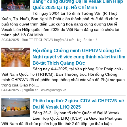
đăng" cúng dường Đại lễ Vesak Liên Hiệp
Quốc 2025 tại Tp. Hồ Chí Minh
Tối ngày 30/04 tại Tổ đình Tường Vân (P. Thuỷ
Xuân, Tp. Huế), Ban Nghi lễ Phật giáo thành phố Huế đã tổ chức
buổi tổng duyệt trình diễn Lục cúng hoa đăng cúng dường Đại lễ
Vesak Liên Hiệp quốc năm 2025 do Việt Nam đăng cai tổ chức tại
thành phố Hồ Chí Minh....
30/04/2025 - Ban TT TT GHPGVN huyện A Lưới | Nguồn tin : -/-
Hội đồng Chứng minh GHPGVN công bố
Nghị quyết về việc cung thỉnh xá-lợi trái tim
Bồ-tát Thích Quảng Đức
Sáng nay 4-4-2025, tại Văn phòng Đức Pháp chủ -
Việt Nam Quốc Tự (TP.HCM), Ban Thường trực Hội đồng Chứng
minh GHPGVN đã có phiên họp thống nhất các vấn đề Phật sự quan
trọng của Giáo hội....
04/04/2025 - | Nguồn tin : www.giacngo.vn
Phiên họp thứ 2 giữa ICDV và GHPGVN về
Đại lễ Vesak LHQ 2025
Sáng 26-2, Ủy ban tổ chức Quốc tế Đại lễ Vesak
Liên Hợp Quốc LHQ (ICDV) và Giáo hội Phật giáo
Việt Nam đã tổ chức phiên họp lần thứ 2 để tiếp tục thảo luận