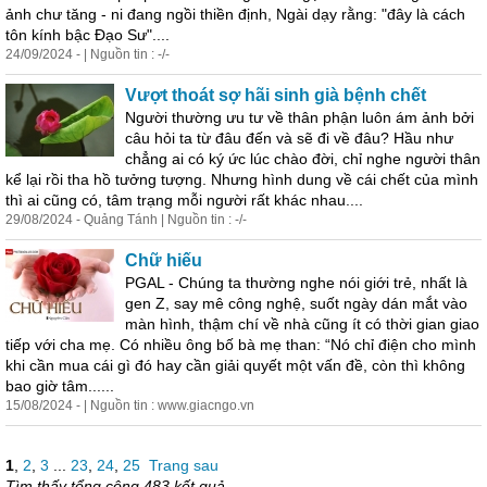
ảnh chư tăng - ni đang ngồi thiền định, Ngài dạy rằng: "đây là cách
tôn kính bậc Đạo Sư"....
24/09/2024 - | Nguồn tin : -/-
Vượt thoát sợ hãi sinh già bệnh chết
Người thường ưu tư về thân phận luôn ám ảnh bởi
câu hỏi ta từ đâu đến và sẽ đi về đâu? Hầu như
chẳng ai có ký ức lúc chào đời, chỉ nghe người thân
kể lại rồi tha hồ tưởng tượng. Nhưng hình dung về cái chết của mình
thì ai cũng có, tâm trạng mỗi người rất khác nhau....
29/08/2024 - Quảng Tánh | Nguồn tin : -/-
Chữ hiếu
PGAL - Chúng ta thường nghe nói giới trẻ, nhất là
gen Z, say mê công nghệ, suốt ngày dán mắt vào
màn hình, thậm chí về nhà cũng ít có thời gian giao
tiếp với cha mẹ. Có nhiều ông bố bà mẹ than: “Nó chỉ điện cho mình
khi cần mua cái gì đó hay cần giải quyết một vấn đề, còn thì không
bao giờ tâm......
15/08/2024 - | Nguồn tin : www.giacngo.vn
1
,
2
,
3
...
23
,
24
,
25
Trang sau
Tìm thấy tổng cộng 483 kết quả