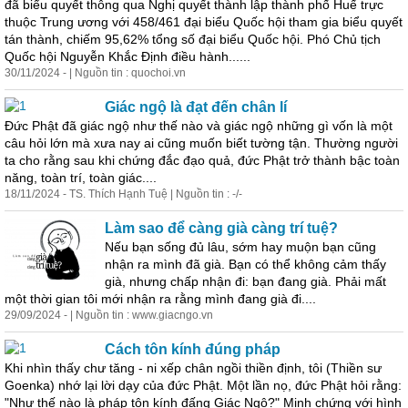
đã biểu quyết thông qua Nghị quyết thành lập thành phố Huế trực
thuộc Trung ương với 458/461 đại biểu Quốc hội tham gia biểu quyết
tán thành, chiếm 95,62% tổng số đại biểu Quốc hội. Phó Chủ tịch
Quốc hội Nguyễn Khắc Định điều hành......
30/11/2024 - | Nguồn tin : quochoi.vn
Giác ngộ là đạt đến chân lí
Đức Phật đã giác ngộ như thế nào và giác ngộ những gì vốn là một
câu hỏi lớn mà xưa nay ai cũng muốn biết tường tận. Thường người
ta cho rằng sau khi chứng đắc đạo quả, đức Phật trở thành bậc
toàn
năng,
toàn
trí,
toàn
giác....
18/11/2024 - TS. Thích Hạnh Tuệ | Nguồn tin : -/-
Làm sao để càng già càng trí tuệ?
Nếu bạn sống đủ lâu, sớm hay muộn bạn cũng
nhận ra mình đã già. Bạn có thể không cảm thấy
già, nhưng chấp nhận đi: bạn đang già. Phải mất
một thời gian tôi mới nhận ra rằng mình đang già đi....
29/09/2024 - | Nguồn tin : www.giacngo.vn
Cách tôn kính đúng pháp
Khi nhìn thấy chư tăng - ni xếp chân ngồi thiền định, tôi (Thiền sư
Goenka) nhớ lại lời dạy của đức Phật. Một lần nọ, đức Phật hỏi rằng:
"Như thế nào là pháp tôn kính đấng Giác Ngộ?" Minh chứng với hình