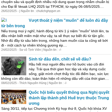
chuyên sâu và quyết định nhiều nội dung quan trọng nhằm chuẩn bị
cho Đại lễ Vesak LHQ 2025 tại TP.HCM, từ ngày 06-08/5/2025....
26/02/2025 - | Nguồn tin : chutichghpgvn.vn
Vượt thoát ý niệm "muốn" để luôn đủ đầy
từ bên trong
Nếu trong mọi ý nghĩ, hành động từ khi 1 ý niệm "muốn" khởi lên, ta
đều nhận biết miên mật như vậy, ta sẽ thực sự biết đủ từ tận gốc.
Nhờ đủ đầy từ sâu bên trong, những ham muốn của ta cũng sẽ bớt
đi - một cách tự nhiên không gượng ép....
24/02/2025 - Sư cô Tịnh Viên | Nguồn tin : -/-
Sinh từ đâu đến, chết sẽ về đâu?
Hầu hết mọi người đều mơ hồ bước vào cõi đời
này. Trải qua thời gian học tập và xây dựng cuộc
sống, giật mình chợt thấy tóc đã điểm bạc, sức lực
không còn dồi dào,
toàn
thân hiện rõ những dấu vết của thời gian....
08/02/2025 - Thích Nguyên Hùng | Nguồn tin : -/-
Quốc hội biểu quyết thông qua Nghị quyết
thành lập thành phố Huế trực thuộc Trung
ương
Sáng 30/11, tiếp tục Chương trình Kỳ họp thứ 8, Quốc hội khóa XV