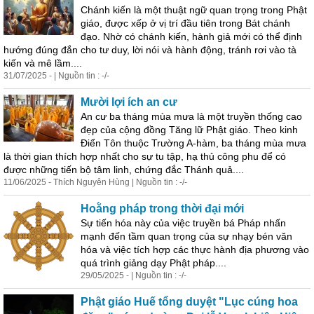
Chánh kiến là một thuật ngữ quan trọng trong Phật
giáo, được xếp ở vị trí đầu tiên trong Bát chánh
đạo. Nhờ có chánh kiến, hành giả mới có thể định
hướng đúng đắn cho tư duy, lời nói và hành động, tránh rơi vào tà
kiến và mê lầm....
31/07/2025 - | Nguồn tin : -/-
Mười lợi ích an cư
An cư ba tháng mùa mưa là một truyền thống cao
đẹp của cộng đồng Tăng lữ Phật giáo. Theo kinh
Điển Tôn thuộc Trường A-hàm, ba tháng mùa mưa
là thời gian thích hợp nhất cho sự tu tập, hạ thủ công phu để có
được những tiến
bộ
tâm linh, chứng đắc Thánh quả....
11/06/2025 - Thích Nguyên Hùng | Nguồn tin : -/-
Hoằng pháp trong thời đại mới
Sự tiến hóa này của việc truyền bá Pháp nhấn
mạnh đến tầm quan trọng của sự nhạy bén văn
hóa và việc tích hợp các thực hành địa phương vào
quá trình giảng dạy Phật pháp....
29/05/2025 - | Nguồn tin : -/-
Phật giáo Huế tổng duyệt "Lục cúng hoa