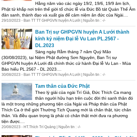
Hằng năm vào các ngày 19/2, 19/6, 19/9 âm lịch,
Phật tử khắp nơi trên thế giới tổ chức lễ vía Đức Bồ tát Quán Thế Âm
đản sanh, thành đạo và xuất gia để cảm niệm ân đức của Ngài....
29/10/2023 - Ban TT TT GHPGVN huyện A Lưới | Nguồn tin : -/-
Ban Trị sự GHPGVN huyện A Lưới thành
kính kỷ niệm Đại lễ Vu Lan PL.2567 -
DL.2023
Sáng ngày Rằm tháng 7 năm Quý Mão
(30/08/2023), tại Niệm Phật đường Sơn Nguyên, Ban Trị sự
GHPGVN huyện A Lưới đã chính thức cử hành Đại lễ Vu Lan - Mùa
Báo hiếu PL.2567 - DL.2023....
30/08/2023 - Ban TT TT GHPGVN huyện A Lưới | Nguồn tin : -/-
Tam thân của Đức Phật
Theo lý giải của ngài Trí Giả, Đức Thích Ca mang
thân người hữu hạn trên cuộc đời thì sanh thân đó
là một trong những phương tiện của Ngài và Pháp thân của Phật
Thích Ca ở thế giới Thường Tịch Quang mới là chân thật, tức chân
thân. Và điều quan trọng là phải có chân thật mới đưa ra phương
tiện được....
20/08/2023 - HT.Thích Trí Quảng | Nguồn tin : -/-