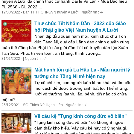
huyện A Lưới đã chính thức cử hành Đại lễ Vu Lan - Mùa Báo hiếu
PL.2566 - DL.2022....
12/08/2022 - Ban TT TT GHPGVN huyện A Lưới | Nguồn tin : -/-
Thư chúc Tết Nhâm Dần - 2022 của Giáo
hội Phật giáo Việt Nam huyện A Lưới
Nhân dịp đầu xuân năm mới, kính chúc chư Tôn
đức Tăng Ni, quý cấp Lãnh đạo chính quyền cùng
toàn
thể đồng bào Phật tử các giới đón Tết cổ truyền dân tộc Xuân
Tân Sửu: Phúc trí
vẹn
toàn
, an khang, thịnh vượng....
31/01/2022 - | Nguồn tin : -/-
Mật hạnh tôn giả La Hầu La - Mẫu người lý
tưởng cho Tăng Ni trẻ hiện nay
Tự cổ chí kim, con người luôn khao khát và tìm cầu
mọi cách để được trường sinh bất tử. Thế nhưng,
lưới vô thường (sanh, lão, bệnh, tử) nào có chừa
một ai?...
26/12/2021 - SC. Thích Nữ Hạnh Liên | Nguồn tin : -/-
Về câu kệ "Tụng kinh công đức vô biên"
"Tụng kinh công đức vô biên” có không ít người
cảm thấy khó hiểu. Vậy câu kệ này có ý nghĩa gì,
liệu việc tụng kinh bái sám có thực sự đem lại công