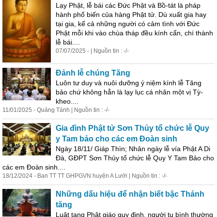
Lạy Phật, lễ bái các Đức Phật và Bồ-tát là pháp
hành phổ biến của hàng Phật tử. Dù xuất gia hay
tại gia, kể cả những người có cảm tình với Đức
Phật mỗi khi vào chùa tháp đều kính cẩn, chí thành
lễ bái....
07/07/2025 - | Nguồn tin : -/-
Đảnh lễ chúng Tăng
Luôn tư duy và nuôi dưỡng ý niệm kính lễ Tăng
bảo chứ không hẳn là lạy lục cá nhân một vị Tỳ-
kheo....
11/01/2025 - Quảng Tánh | Nguồn tin : -/-
Gia đình Phật tử Sơn Thủy tổ chức lễ Quy
y Tam bảo cho các em Đoàn sinh
Ngày 18/11/ Giáp Thìn; Nhân ngày lễ vía Phật A Di
Đà, GĐPT Sơn Thủy tổ chức lễ Quy Y Tam Bảo cho
các em Đoàn sinh....
18/12/2024 - Ban TT TT GHPGVN huyện A Lưới | Nguồn tin : -/-
Những dấu hiệu để nhận biết bậc Thánh
tăng
Luật tạng Phật giáo quy định, người tu bình thường