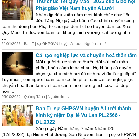
Thư chúc Tết Quý Mão - 2023 của Giáo hội
Phật giáo Việt Nam huyện A Lưới
Nhân dịp đầu xuân năm mới, kính chúc chư Tôn
đức Tăng Ni, quý cấp Lãnh đạo chính quyền cùng
toàn
thể đồng bào Phật tử các giới đón Tết cổ truyền dân tộc Xuân
Quý Mão: Trí đức
vẹn
toàn
, an khang thịnh vượng, cát tường như
ý....
21/01/2023 - Ban Trị sự GHPGVN huyện A Lưới | Nguồn tin : -/-
Cải tạo nghiệp lực và chuyển hoá thân tâm
Mỗi người được sinh ra ở trên đời với một thân
phận, hoàn cảnh khác nhau. Họ không có quyền
chọn lựa cho mình nơi để sinh ra vì đó là nghiệp dĩ.
Tuy nhiên, con người hoàn
toàn
có thể phấn đấu cải tạo nghiệp lực,
chuyển hóa thân tâm và hoàn cảnh theo hướng tích cực, tốt đẹp
hơn....
05/10/2022 - Quảng Tánh | Nguồn tin : -/-
Ban Trị sự GHPGVN huyện A Lưới thành
kính kỷ niệm Đại lễ Vu Lan PL.2566 -
DL.2022
Sáng ngày Rằm tháng 7 năm Nhâm Dần
(12/8/2022), tại Niệm Phật đường Sơn Nguyên, Ban Trị sự GHPGVN