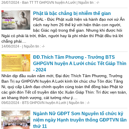
26/07/2024 - Ban TT TT GHPGVN huyện A Lưới | Nguồn tin : -/-
Phật là bậc chẳng bị nhiễm thế gian
PGAL - Đức Phật xuất hiện và hành đạo nơi xứ Ấn
cách nay hơn 26 thế kỷ với hiện thân con người,
bậc Giác ngộ trong thế gian. Nhưng khi được hỏi
Ngài có phải là trời, thần, người hay là phi nhân thì Phật đều trả lời
chẳng phải....
14/06/2024 - | Nguồn tin : -/-
ĐĐ.Thích Tâm Phương - Trưởng BTS
GHPGVN huyện A Lưới chúc Tết Giáp Thìn
- 2024
Nhân dịp đầu xuân năm mới, Đại đức Thích Tâm Phương, Trưởng
Ban Trị sự GHPGVN huyện A Lưới kính lời chúc chư Tôn đức Tăng
Ni, quý cấp Lãnh đạo chính quyền cùng
toàn
thể đồng bào Phật tử
các giới đón Tết cổ truyền dân tộc Xuân Giáp Thìn: Trí đức
vẹn
toàn
,
an khang thịnh vượng, cát tường như ý....
09/02/2024 - BTS GHPGVN huyện A Lưới | Nguồn tin : -/-
Ngành Nữ GĐPT Sơn Nguyên tổ chức kỷ
niệm ngày Hạnh truyền thống GĐPTVN lần
thứ 11