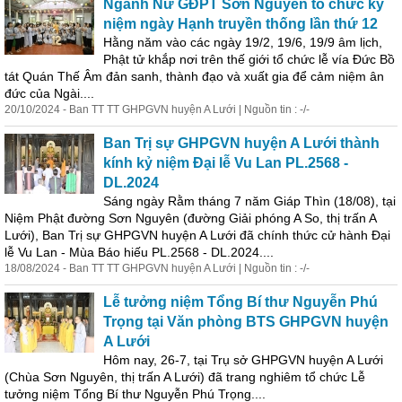
Ngành Nữ GĐPT Sơn Nguyên tổ chức kỷ
niệm ngày Hạnh truyền thống lần thứ 12
Hằng năm vào các ngày 19/2, 19/6, 19/9 âm lịch,
Phật tử khắp nơi trên thế giới tổ chức lễ vía Đức Bồ
tát Quán Thế Âm đản sanh, thành đạo và xuất gia để cảm niệm ân
đức của Ngài....
20/10/2024 - Ban TT TT GHPGVN huyện A Lưới | Nguồn tin : -/-
Ban Trị sự GHPGVN huyện A Lưới thành
kính kỷ niệm Đại lễ Vu Lan PL.2568 -
DL.2024
Sáng ngày Rằm tháng 7 năm Giáp Thìn (18/08), tại
Niệm Phật đường Sơn Nguyên (đường Giải phóng A So, thị trấn A
Lưới), Ban Trị sự GHPGVN huyện A Lưới đã chính thức cử hành Đại
lễ Vu Lan - Mùa Báo hiếu PL.2568 - DL.2024....
18/08/2024 - Ban TT TT GHPGVN huyện A Lưới | Nguồn tin : -/-
Lễ tưởng niệm Tổng Bí thư Nguyễn Phú
Trọng tại Văn phòng BTS GHPGVN huyện
A Lưới
Hôm nay, 26-7, tại Trụ sở GHPGVN huyện A Lưới
(Chùa Sơn Nguyên, thị trấn A Lưới) đã trang nghiêm tổ chức Lễ
tưởng niệm Tổng Bí thư Nguyễn Phú Trọng....