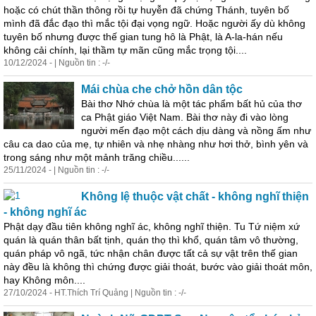
hoặc có chút thần thông rồi tự huyễn đã chứng Thánh, tuyên bố
mình đã đắc đạo thì mắc tội đại vọng ngữ. Hoặc người ấy dù không
tuyên bố nhưng được thế gian tung hô là Phật, là A-la-hán nếu
không cải chính, lại thầm tự mãn cũng mắc trọng tội....
10/12/2024 - | Nguồn tin : -/-
Mái chùa che chở hồn dân tộc
Bài thơ Nhớ chùa là một tác phẩm bất hủ của thơ
ca Phật giáo Việt Nam. Bài thơ này đi vào lòng
người mến đạo một cách dịu dàng và nồng ấm như
câu ca dao của mẹ, tự nhiên và nhẹ nhàng như hơi thở, bình yên và
trong sáng như một mảnh trăng chiều......
25/11/2024 - | Nguồn tin : -/-
Không lệ thuộc vật chất - không nghĩ thiện
- không nghĩ ác
Phật dạy đầu tiên không nghĩ ác, không nghĩ thiện. Tu Tứ niệm xứ
quán là quán thân bất tịnh, quán thọ thì khổ, quán tâm vô thường,
quán pháp vô ngã, tức nhận chân được tất cả sự vật trên thế gian
này đều là không thì chứng được giải thoát, bước vào giải thoát môn,
hay Không môn....
27/10/2024 - HT.Thích Trí Quảng | Nguồn tin : -/-