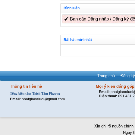
Bình luận
Bạn cần
Đăng nhập
/
Đăng ký
để
Bài hát mới nhất
Trang chủ
Đăng ký
Thông tin liên hệ
Mọi ý kiến đóng góp,
Email:
phatgiaoaluo
Tổng biên tập: Thích Tâm Phương
Điện thoại:
091.431.
Email:
phatgiaoaluoi@gmail.com
Xin ghi rõ nguồn chính 
Ngày t