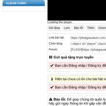
ALBUM CHÍNH
Loading the player...
Gửi tặng
Lyric
Báo lỗi
Thêm
Down
Link bài hát:
Chèn blog:
Forum:
Gửi quà tặng trực tuyến
Bạn cần
Đăng nhập
/
Đăng ký
để
Hiện tại chưa có lời cho bài hát
Bạn cần
Đăng nhập
/
Đăng ký
để
Báo lỗi
: Để giúp chúng tôi quản l
hãy gửi ngay thông tin khi gặp vấn đ