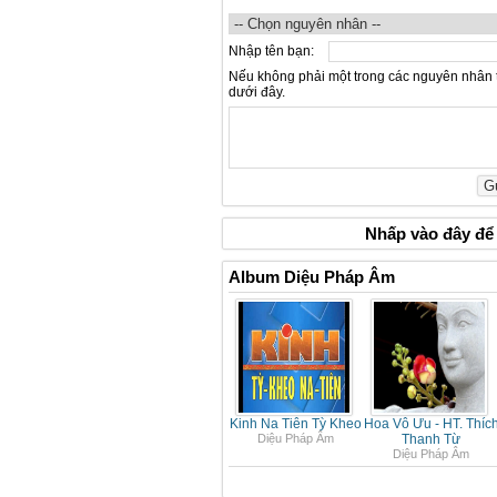
Nhập tên bạn:
Nếu không phải một trong các nguyên nhân 
dưới đây.
Nhấp vào
đây
để 
Album Diệu Pháp Âm
Kinh Na Tiên Tỳ Kheo
Hoa Vô Ưu - HT. Thíc
Diệu Pháp Âm
Thanh Từ
Diệu Pháp Âm