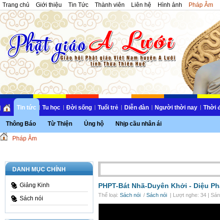
Trang chủ
Giới thiệu
Tin Tức
Thành viên
Liên hệ
Hình ảnh
Pháp Âm
Tin tức
Tu học
Đời sống
Tuổi trẻ
Diễn đàn
Người thời nay
Thời 
Thông Báo
Từ Thiện
Ủng hộ
Nhịp cầu nhân ái
Pháp Âm
DANH MỤC CHÍNH
Giảng Kinh
PHPT-Bát Nhã-Duyên Khởi -
Diệu P
Thể loại:
Sách nói
/
Sách nói
| Lượt nghe: 34 | Sán
Sách nói