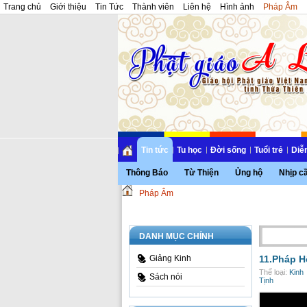
Trang chủ
Giới thiệu
Tin Tức
Thành viên
Liên hệ
Hình ảnh
Pháp Âm
Tin tức
Tu học
Đời sống
Tuổi trẻ
Diễ
Thông Báo
Từ Thiện
Ủng hộ
Nhịp c
Pháp Âm
DANH MỤC CHÍNH
Giảng Kinh
11.Pháp H
Thể loại:
Kinh
Sách nói
Tịnh