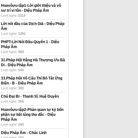
Hoavôưu-tập1-Lời giới thiệu và vô
sư trí vi tôn
-
Diệu Pháp Âm
Lượt nghe:
2113
Lời nói đầu của Dịch Giả
-
Diệu Pháp
Âm
Lượt nghe:
1291
PHPT-Lời Nói Đầu-Quyển 1
-
Diệu
Pháp Âm
Lượt nghe:
584
31.Pháp Hội Hằng Hà Thượng Ưu Bà
Di
-
Diệu Pháp Âm
Lượt nghe:
544
33.Pháp Hội Vô Cấu Thí Bồ Tát Ứng
Biện - B
-
Diệu Pháp Âm
Lượt nghe:
383
Chú Đại Bi
-
Thanh Sĩ. Huệ Duyên
Lượt nghe:
356
Hoavôưu-tập2-Phản quan tự kỷ bổn
phận sự bất tùng tha đắc
-
Diệu
Pháp Âm
Lượt nghe:
245
Diệu Pháp Âm
-
Chúc Linh
Lượt nghe:
184