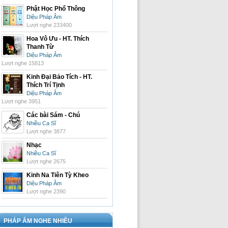
Phật Học Phổ Thông
Diệu Pháp Âm
Lượt nghe 233400
Hoa Vô Ưu - HT. Thích
Thanh Từ
Diệu Pháp Âm
Lượt nghe 15813
Kinh Đại Bảo Tích - HT.
Thích Trí Tịnh
Diệu Pháp Âm
Lượt nghe 3951
Các bài Sám - Chú
Nhiều Ca Sĩ
Lượt nghe 3877
Nhạc
Nhiều Ca Sĩ
Lượt nghe 2675
Kinh Na Tiên Tỳ Kheo
Diệu Pháp Âm
Lượt nghe 2390
PHÁP ÂM NGHE NHIỀU