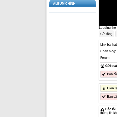
ALBUM CHÍNH
Loading the p
Gửi tặng
Link bài hát
Chèn blog:
Forum:
Gửi quà
Bạn c
Hiện t
Bạn c
Báo lỗi
:
thông tin k