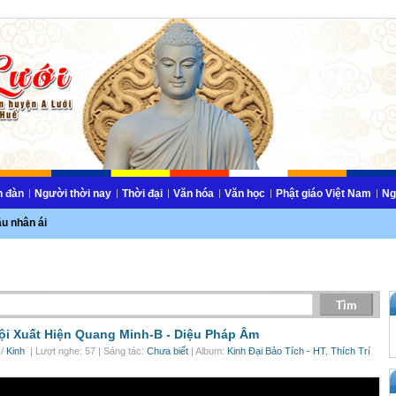
n đàn
Người thời nay
Thời đại
Văn hóa
Văn học
Phật giáo Việt Nam
Ng
ầu nhân ái
ội Xuất Hiện Quang Minh-B -
Diệu Pháp Âm
/
Kinh
| Lượt nghe: 57 | Sáng tác:
Chưa biết
| Album:
Kinh Đại Bảo Tích - HT. Thích Trí