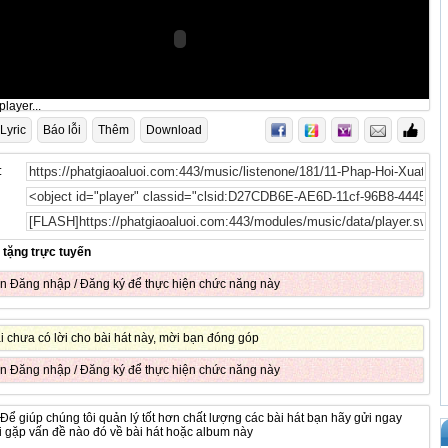
layer...
Lyric
Báo lỗi
Thêm
Download
:
 tặng trực tuyến
ần
Đăng nhập
/
Đăng ký
để thực hiện chức năng này
ại chưa có lời cho bài hát này, mời bạn đóng góp
ần
Đăng nhập
/
Đăng ký
để thực hiện chức năng này
 Để giúp chúng tôi quản lý tốt hơn chất lượng các bài hát bạn hãy gửi ngay
hi gặp vấn đề nào đó về bài hát hoặc album này