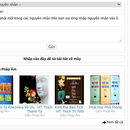
ạn:
hải một trong các nguyên nhân trên bạn vui lòng nhập nguyên nhân vào ô
Nhấp vào
đây
để tải bài hát về máy
u Pháp Âm
ên Tỳ Kheo
Hoa Vô Ưu - HT. Thích
Kinh Đại Bảo Tích -
Phật Học Phổ Thông
háp Âm
Thanh Từ
HT. Thích Trí Tịnh
Diệu Pháp Âm
Diệu Pháp Âm
Diệu Pháp Âm
Xem tất cả