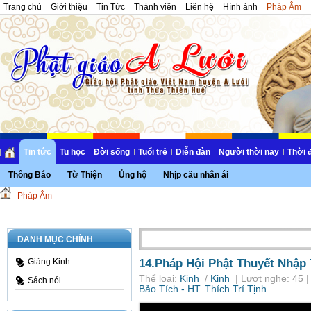
Trang chủ
Giới thiệu
Tin Tức
Thành viên
Liên hệ
Hình ảnh
Pháp Âm
Tin tức
Tu học
Đời sống
Tuổi trẻ
Diễn đàn
Người thời nay
Thời 
Thông Báo
Từ Thiện
Ủng hộ
Nhịp cầu nhân ái
Pháp Âm
DANH MỤC CHÍNH
14.Pháp Hội Phật Thuyết Nhập 
Giảng Kinh
Thể loại:
Kinh
/
Kinh
| Lượt nghe: 45 |
Sách nói
Bảo Tích - HT. Thích Trí Tịnh