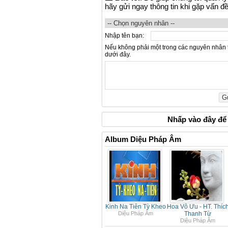
hãy gửi ngay thông tin khi gặp vấn đ
Nhập tên bạn:
Nếu không phải một trong các nguyên nhân 
dưới đây.
Nhấp vào
đây
để 
Album Diệu Pháp Âm
Kinh Na Tiên Tỳ Kheo
Hoa Vô Ưu - HT. Thíc
Diệu Pháp Âm
Thanh Từ
Diệu Pháp Âm