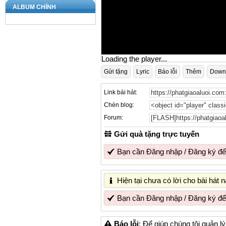
ALBUM CHÍNH
Loading the player...
Gửi tặng
Lyric
Báo lỗi
Thêm
Down
Link bài hát:
Chèn blog:
Forum:
Gửi quà tặng trực tuyến
Bạn cần
Đăng nhập
/
Đăng ký
để
Hiện tại chưa có lời cho bài hát
Bạn cần
Đăng nhập
/
Đăng ký
để
Báo lỗi
: Để giúp chúng tôi quản l