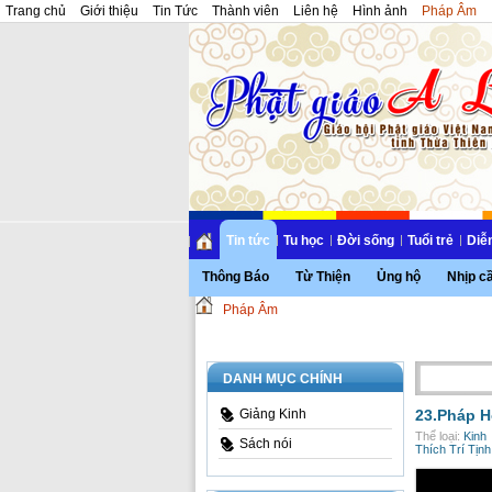
Trang chủ
Giới thiệu
Tin Tức
Thành viên
Liên hệ
Hình ảnh
Pháp Âm
Tin tức
Tu học
Đời sống
Tuổi trẻ
Diễ
Thông Báo
Từ Thiện
Ủng hộ
Nhịp c
Pháp Âm
DANH MỤC CHÍNH
Giảng Kinh
23.Pháp H
Thể loại:
Kinh
Sách nói
Thích Trí Tịnh