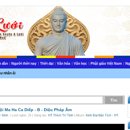
n đàn
Người thời nay
Thời đại
Văn hóa
Văn học
Phật giáo Việt Nam
Ng
ầu nhân ái
ội Ma Ha Ca Diếp - B -
Diệu Pháp Âm
/
Kinh
| Lượt nghe: 25 | Sáng tác:
HT.Thích Trí Tịnh
| Album:
Kinh Đại Bảo Tích - HT.