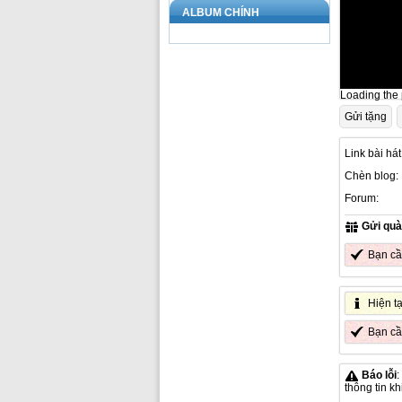
ALBUM CHÍNH
Loading the p
Gửi tặng
Link bài hát
Chèn blog:
Forum:
Gửi quà
Bạn c
Hiện t
Bạn c
Báo lỗi
:
thông tin k