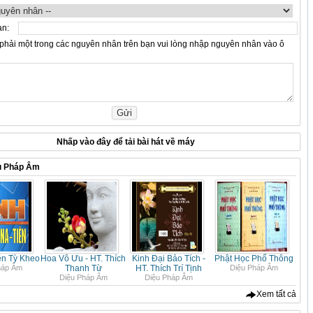
ạn:
hải một trong các nguyên nhân trên bạn vui lòng nhập nguyên nhân vào ô
Nhấp vào
đây
để tải bài hát về máy
u Pháp Âm
ên Tỳ Kheo
Hoa Vô Ưu - HT. Thích
Kinh Đại Bảo Tích -
Phật Học Phổ Thông
háp Âm
Thanh Từ
HT. Thích Trí Tịnh
Diệu Pháp Âm
Diệu Pháp Âm
Diệu Pháp Âm
Xem tất cả