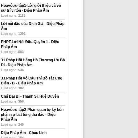
Hoavôưu-tập1-Lời giới thiệu và vô
sư trí vi tôn
-
Diệu Pháp Âm
Lượt nghe:
2113
Lời nói đầu của Dịch Giả
-
Diệu Pháp
Âm
Lượt nghe:
1291
PHPT-Lời Nói Đầu-Quyển 1
-
Diệu
Pháp Âm
Lượt nghe:
583
31.Pháp Hội Hằng Hà Thượng Ưu Bà
Di
-
Diệu Pháp Âm
Lượt nghe:
544
33.Pháp Hội Vô Cấu Thí Bồ Tát Ứng
Biện - B
-
Diệu Pháp Âm
Lượt nghe:
382
Chú Đại Bi
-
Thanh Sĩ. Huệ Duyên
Lượt nghe:
356
Hoavôưu-tập2-Phản quan tự kỷ bổn
phận sự bất tùng tha đắc
-
Diệu
Pháp Âm
Lượt nghe:
245
Diệu Pháp Âm
-
Chúc Linh
Lượt nghe:
184