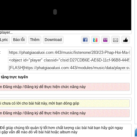
layer...
Lyric
Báo lỗi
Thêm
Download
:
 tặng trực tuyến
ần
Đăng nhập
/
Đăng ký
để thực hiện chức năng này
ại chưa có lời cho bài hát này, mời bạn đóng góp
ần
Đăng nhập
/
Đăng ký
để thực hiện chức năng này
 Để giúp chúng tôi quản lý tốt hơn chất lượng các bài hát bạn hãy gửi ngay
hi gặp vấn đề nào đó về bài hát hoặc album này