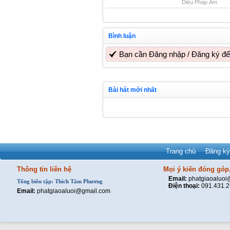
Diệu Pháp Âm
Bình luận
Bạn cần
Đăng nhập
/
Đăng ký
để
Bài hát mới nhất
Trang chủ
Đăng ký
Thông tin liên hệ
Mọi ý kiến đóng góp,
Email:
phatgiaoaluo
Tổng biên tập: Thích Tâm Phương
Điện thoại:
091.431.
Email:
phatgiaoaluoi@gmail.com