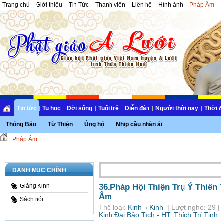
Trang chủ
Giới thiệu
Tin Tức
Thành viên
Liên hệ
Hình ảnh
Pháp Âm
Tin tức
Tu học
Đời sống
Tuổi trẻ
Diễn đàn
Người thời nay
Thời 
Thông Báo
Từ Thiện
Ủng hộ
Nhịp cầu nhân ái
Pháp Âm
DANH MỤC CHÍNH
36.Pháp Hội Thiện Trụ Ý Thiên
Giảng Kinh
Âm
Sách nói
Thể loại:
Kinh
/
Kinh
| Lượt nghe: 29 |
Kinh Đại Bảo Tích - HT. Thích Trí Tịnh