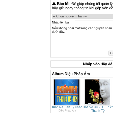
Báo lỗi
: Để giúp chúng tôi quản l
hãy gửi ngay thông tin khi gặp vấn đ
Nhập tên bạn:
Nếu không phải một trong các nguyên nhân 
dưới đây.
Nhấp vào
đây
để 
Album Diệu Pháp Âm
Kinh Na Tiên Tỳ Kheo
Hoa Vô Ưu - HT. Thíc
Diệu Pháp Âm
Thanh Từ