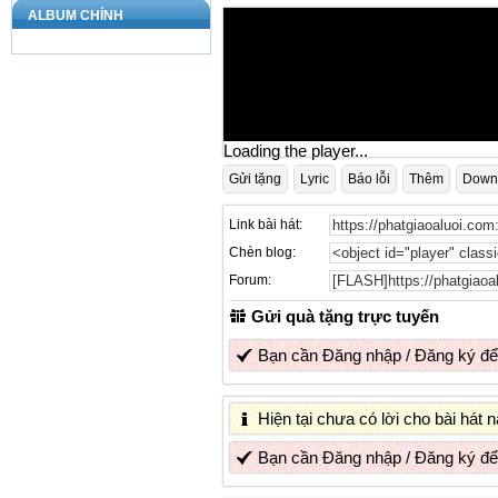
ALBUM CHÍNH
Loading the player...
Gửi tặng
Lyric
Báo lỗi
Thêm
Down
Link bài hát:
Chèn blog:
Forum:
Gửi quà tặng trực tuyến
Bạn cần
Đăng nhập
/
Đăng ký
để
Hiện tại chưa có lời cho bài hát
Bạn cần
Đăng nhập
/
Đăng ký
để