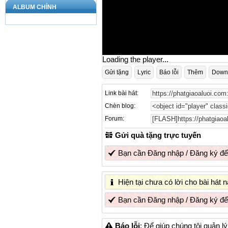
ALBUM CHÍNH
Loading the player...
Gửi tặng
Lyric
Báo lỗi
Thêm
Down
Link bài hát:
Chèn blog:
Forum:
Gửi quà tặng trực tuyến
Bạn cần
Đăng nhập
/
Đăng ký
để
Hiện tại chưa có lời cho bài hát
Bạn cần
Đăng nhập
/
Đăng ký
để
Báo lỗi
: Để giúp chúng tôi quản l