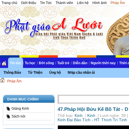
Trang chủ
Giới thiệu
Tin Tức
Thành viên
Liên hệ
Hình ảnh
Pháp Âm
Tin tức
Tu học
Đời sống
Tuổi trẻ
Diễn đàn
Người thời nay
Thời 
Thông Báo
Từ Thiện
Ủng hộ
Nhịp cầu nhân ái
Pháp Âm
DANH MỤC CHÍNH
47.Pháp Hội Bửu Kế Bồ Tát - D
Giảng Kinh
Thể loại:
Kinh
/
Kinh
| Lượt nghe: 30 |
Sách nói
Kinh Đại Bảo Tích - HT. Thích Trí Tịnh