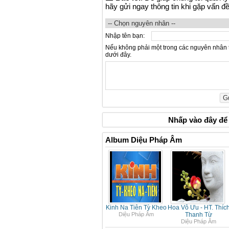
hãy gửi ngay thông tin khi gặp vấn đ
Nhập tên bạn:
Nếu không phải một trong các nguyên nhân 
dưới đây.
Nhấp vào
đây
để 
Album Diệu Pháp Âm
Kinh Na Tiên Tỳ Kheo
Hoa Vô Ưu - HT. Thíc
Diệu Pháp Âm
Thanh Từ
Diệu Pháp Âm