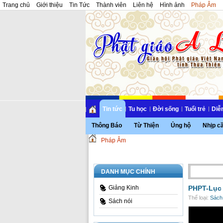
Trang chủ
Giới thiệu
Tin Tức
Thành viên
Liên hệ
Hình ảnh
Pháp Âm
Tin tức
Tu học
Đời sống
Tuổi trẻ
Diễ
Thông Báo
Từ Thiện
Ủng hộ
Nhịp c
Pháp Âm
DANH MỤC CHÍNH
Giảng Kinh
PHPT-Lục 
Thể loại:
Sách
Sách nói