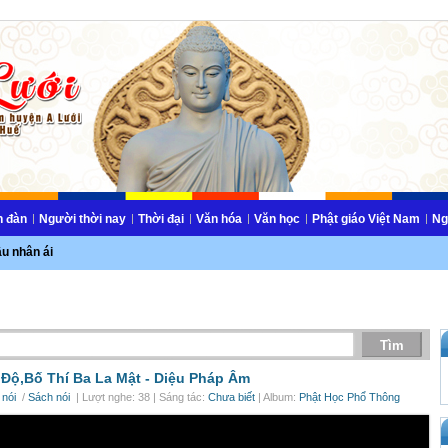
n đàn
Người thời nay
Thời đại
Văn hóa
Văn học
Phật giáo Việt Nam
Ng
ầu nhân ái
Độ,Bố Thí Ba La Mật -
Diệu Pháp Âm
 nói
/
Sách nói
| Lượt nghe: 38 | Sáng tác:
Chưa biết
| Album:
Phật Học Phổ Thông