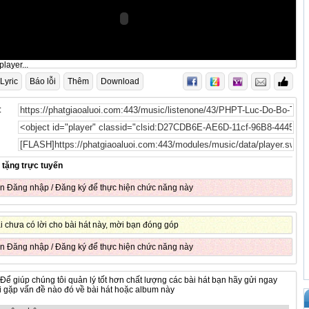
layer...
Lyric
Báo lỗi
Thêm
Download
:
 tặng trực tuyến
ần
Đăng nhập
/
Đăng ký
để thực hiện chức năng này
ại chưa có lời cho bài hát này, mời bạn đóng góp
ần
Đăng nhập
/
Đăng ký
để thực hiện chức năng này
 Để giúp chúng tôi quản lý tốt hơn chất lượng các bài hát bạn hãy gửi ngay
hi gặp vấn đề nào đó về bài hát hoặc album này