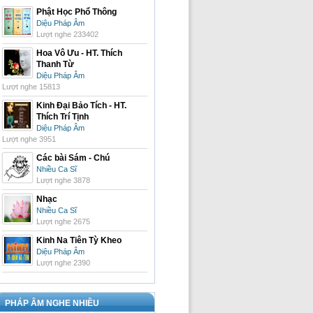
Phật Học Phổ Thông
Diệu Pháp Âm
Lượt nghe 233402
Hoa Vô Ưu - HT. Thích
Thanh Từ
Diệu Pháp Âm
Lượt nghe 15813
Kinh Đại Bảo Tích - HT.
Thích Trí Tịnh
Diệu Pháp Âm
Lượt nghe 3951
Các bài Sám - Chú
Nhiều Ca Sĩ
Lượt nghe 3878
Nhạc
Nhiều Ca Sĩ
Lượt nghe 2675
Kinh Na Tiên Tỳ Kheo
Diệu Pháp Âm
Lượt nghe 2390
PHÁP ÂM NGHE NHIỀU