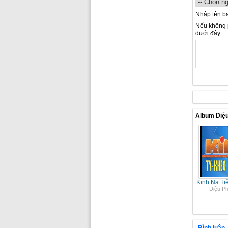
Nhập tên b
Nếu không p
dưới đây.
Album Diệ
Kinh Na Ti
Diệu P