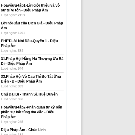
Hoavôưu-tập1-Lời giới thiệu và vô
sư trí vi tôn
-
Diệu Pháp Âm
Lượt nghe:
2113
Lời nói đầu của Dịch Giả
-
Diệu Pháp
Âm
Lượt nghe:
1291
PHPT-Lời Nói Đầu-Quyển 1
-
Diệu
Pháp Âm
Lượt nghe:
584
31.Pháp Hội Hằng Hà Thượng Ưu Bà
Di
-
Diệu Pháp Âm
Lượt nghe:
544
33.Pháp Hội Vô Cấu Thí Bồ Tát Ứng
Biện - B
-
Diệu Pháp Âm
Lượt nghe:
383
Chú Đại Bi
-
Thanh Sĩ. Huệ Duyên
Lượt nghe:
356
Hoavôưu-tập2-Phản quan tự kỷ bổn
phận sự bất tùng tha đắc
-
Diệu
Pháp Âm
Lượt nghe:
245
Diệu Pháp Âm
-
Chúc Linh
Lượt nghe:
184