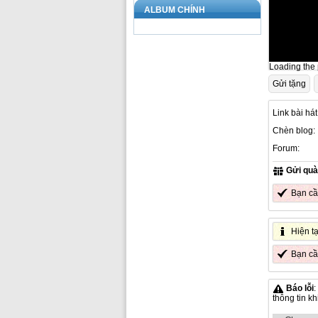
ALBUM CHÍNH
Loading the p
Gửi tặng
Link bài hát
Chèn blog:
Forum:
Gửi quà
Bạn c
Hiện t
Bạn c
Báo lỗi
:
thông tin k