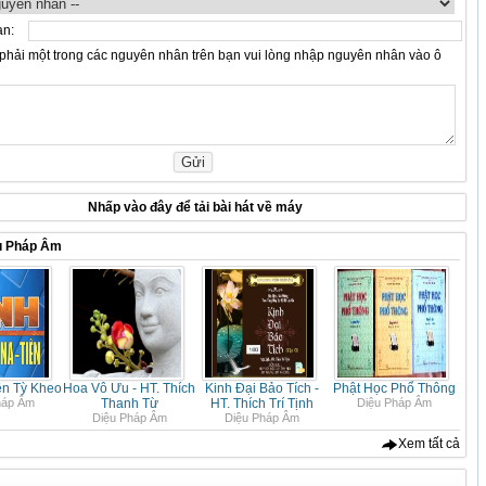
ạn:
hải một trong các nguyên nhân trên bạn vui lòng nhập nguyên nhân vào ô
Nhấp vào
đây
để tải bài hát về máy
u Pháp Âm
ên Tỳ Kheo
Hoa Vô Ưu - HT. Thích
Kinh Đại Bảo Tích -
Phật Học Phổ Thông
háp Âm
Thanh Từ
HT. Thích Trí Tịnh
Diệu Pháp Âm
Diệu Pháp Âm
Diệu Pháp Âm
Xem tất cả