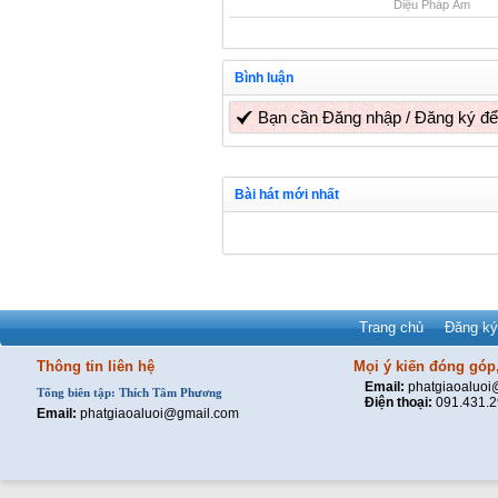
Diệu Pháp Âm
Bình luận
Bạn cần
Đăng nhập
/
Đăng ký
để
Bài hát mới nhất
Trang chủ
Đăng ký
Thông tin liên hệ
Mọi ý kiến đóng góp,
Email:
phatgiaoaluo
Tổng biên tập: Thích Tâm Phương
Điện thoại:
091.431.
Email:
phatgiaoaluoi@gmail.com