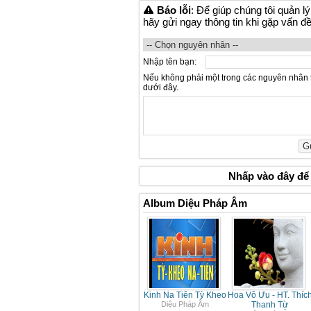
Báo lỗi
: Để giúp chúng tôi quản l
hãy gửi ngay thông tin khi gặp vấn đ
Nhập tên bạn:
Nếu không phải một trong các nguyên nhân 
dưới đây.
Nhấp vào
đây
để 
Album Diệu Pháp Âm
Kinh Na Tiên Tỳ Kheo
Hoa Vô Ưu - HT. Thíc
Diệu Pháp Âm
Thanh Từ