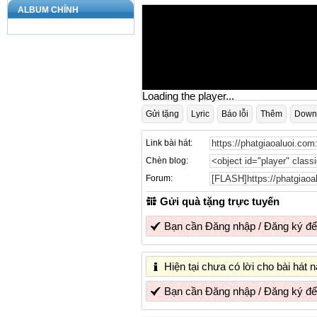
ALBUM CHÍNH
Loading the player...
Gửi tặng
Lyric
Báo lỗi
Thêm
Down
Link bài hát:
Chèn blog:
Forum:
Gửi quà tặng trực tuyến
Bạn cần
Đăng nhập
/
Đăng ký
để
Hiện tại chưa có lời cho bài hát
Bạn cần
Đăng nhập
/
Đăng ký
để