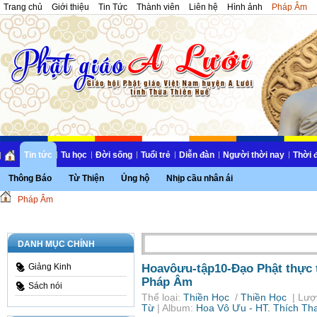
Trang chủ
Giới thiệu
Tin Tức
Thành viên
Liên hệ
Hình ảnh
Pháp Âm
Tin tức
Tu học
Đời sống
Tuổi trẻ
Diễn đàn
Người thời nay
Thời 
Thông Báo
Từ Thiện
Ủng hộ
Nhịp cầu nhân ái
Pháp Âm
DANH MỤC CHÍNH
Hoavôưu-tập10-Đạo Phật thực 
Giảng Kinh
Pháp Âm
Sách nói
Thể loại:
Thiền Học
/
Thiền Học
| Lượ
Từ
| Album:
Hoa Vô Ưu - HT. Thích Th