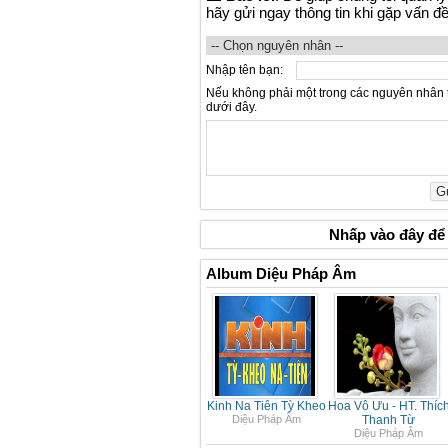
hãy gửi ngay thông tin khi gặp vấn đ
Nhập tên bạn:
Nếu không phải một trong các nguyên nhân 
dưới đây.
Nhấp vào
đây
để 
Album Diệu Pháp Âm
Kinh Na Tiên Tỳ Kheo
Hoa Vô Ưu - HT. Thíc
Diệu Pháp Âm
Thanh Từ
Diệu Pháp Âm