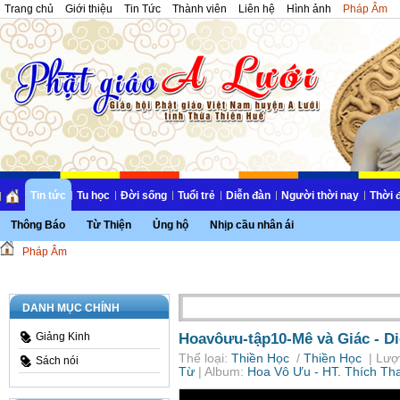
Trang chủ
Giới thiệu
Tin Tức
Thành viên
Liên hệ
Hình ảnh
Pháp Âm
Tin tức
Tu học
Đời sống
Tuổi trẻ
Diễn đàn
Người thời nay
Thời 
Thông Báo
Từ Thiện
Ủng hộ
Nhịp cầu nhân ái
Pháp Âm
DANH MỤC CHÍNH
Hoavôưu-tập10-Mê và Giác -
D
Giảng Kinh
Thể loại:
Thiền Học
/
Thiền Học
| Lượ
Sách nói
Từ
| Album:
Hoa Vô Ưu - HT. Thích Th