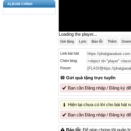
ALBUM CHÍNH
Loading the player...
Gửi tặng
Lyric
Báo lỗi
Thêm
Down
Link bài hát:
Chèn blog:
Forum:
Gửi quà tặng trực tuyến
Bạn cần
Đăng nhập
/
Đăng ký
để
Hiện tại chưa có lời cho bài hát
Bạn cần
Đăng nhập
/
Đăng ký
để
Báo lỗi
: Để giúp chúng tôi quản l