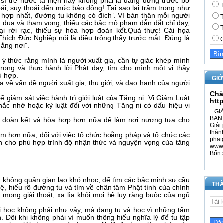
 sĩ trẻ nước ta hiện nay không phải là đang đứng trước bờ
T
oái, suy thoái đến mức báo động! Tại sao lại trầm trọng như
 hợp nhất, đường tu không có đích”. Vì bản thân mỗi người
T
, a dua và tham vọng, thiếu các bậc mô phạm dẫn dắt chỉ dạy,
T
ại rời rạc, thiếu sự hòa hợp đoàn kết.Quả thực! Cái họa
ích Đức Nghiệp nói là điều trông thấy trước mắt. Đúng là
C
hẳng nơi”.
ý thức rằng mình là người xuất gia, cần tự giác khép mình
trọng và thực hành lời Phật dạy, tìm cho mình một vị thầy
ù hợp.
GIỚ
a về vấn đề người xuất gia, thụ giới, và đạo hạnh của người
Chà
 giám sát việc hành trì giới luật của Tăng ni. Vị Giám Luật
htt
hắc nhở hoặc kỷ luật đối với những Tăng ni có dấu hiệu vi
GIÁ
BAN 
n đoàn kết và hòa hợp hơn nữa để làm nơi nương tựa cho
Giải 
thàn
iệm hơn nữa, đối với việc tổ chức hoằng pháp và tổ chức các
phat
ền cho phù hợp trình độ nhận thức và nguyện vọng của tăng
www.
Bổn 
i, không quản gian lao khó nhọc, để tìm các bậc minh sư cầu
THÀ
ệ, hiểu rõ đường tu và tìm về chân tâm Phật tính của chính
u mong giải thoát, xa lìa khỏi mọi hệ lụy ràng buộc của ngũ
đi học không phải như vậy, mà đang tu và học vì những tấm
 Đôi khi không phải vì muốn thông hiểu nghĩa lý để tu tập