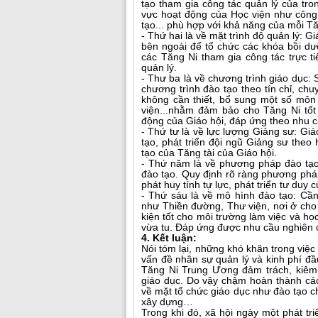
tạo tham gia công tác quản lý của tr
vực hoạt động của Học viện như công 
tạo... phù hợp với khả năng của mỗi Tă
- Thứ hai là về mặt trình độ quản lý: 
bên ngoài để tổ chức các khóa bồi dưỡ
các Tăng Ni tham gia công tác trực ti
quản lý.
- Thư ba là về chương trình giáo dục: 
chương trình đào tạo theo tín chỉ, ch
không cần thiết, bổ sung một số môn 
viện...nhằm đảm bảo cho Tăng Ni tốt
động của Giáo hội, đáp ứng theo nhu cầ
- Thứ tư là về lực lượng Giảng sư: Gi
tạo, phát triển đội ngũ Giảng sư th
tạo của Tăng tài của Giáo hội.
- Thứ năm là về phương pháp đào tạo
đào tạo. Quy định rõ ràng phương phá
phát huy tính tự lực, phát triển tư duy 
- Thứ sáu là về mô hình đào tạo: Cần
như Thiền đường, Thư viện, nơi ở cho 
kiện tốt cho môi trường làm việc và họ
vừa tu. Đáp ứng được nhu cầu nghiên c
4. Kết luận:
Nói tóm lại, những khó khăn trong việc
vấn đề nhân sự quản lý và kinh phí đ
Tăng Ni Trung Ương đảm trách, kiêm 
giáo dục. Do vậy chậm hoàn thành các
về mặt tổ chức giáo dục như đào tạo ch
xây dựng…
Trong khi đó, xã hội ngày một phát tr