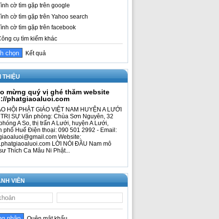
ình cờ tìm gặp trên google
ình cờ tìm gặp trên Yahoo search
ình cờ tìm gặp trên facebook
ông cụ tìm kiếm khác
Kết quả
I THIỆU
o mừng quý vị ghé thăm website
p://phatgiaoaluoi.com
O HỘI PHẬT GIÁO VIỆT NAM HUYỆN A LƯỚI
TRỊ SỰ Văn phòng: Chùa Sơn Nguyên, 32
phóng A So, thị trấn A Lưới, huyện A Lưới,
h phố Huế Điện thoại: 090 501 2992 - Email:
giaoaluoi@gmail.com Website:
phatgiaoaluoi.com LỜI NÓI ĐẦU Nam mô
sư Thích Ca Mâu Ni Phật...
NH VIÊN
Quên mật khẩu