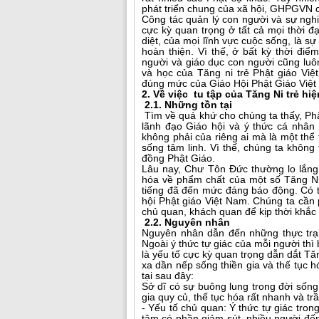
phát triển chung của xã hội, GHPGVN c
Công tác quản lý con người và sự nghi
cực kỳ quan trọng ở tất cả mọi thời 
diệt, của mọi lĩnh vực cuộc sống, là s
hoàn thiện. Vì thế, ở bất kỳ thời điể
người và giáo dục con người cũng luô
và học của Tăng ni trẻ Phật giáo Vi
đúng mức của Giáo Hội Phật Giáo Việt
2. Về việc tu tập của Tăng Ni trẻ hi
2.1. Những tồn tại
Tìm về quá khứ cho chúng ta thấy, Ph
lãnh đạo Giáo hội và ý thức cá nhân
không phải của riêng ai mà là một thể 
sống tâm linh. Vì thế, chúng ta không 
đồng Phật Giáo.
Lâu nay, Chư Tôn Đức thường lo lắng, 
hóa về phẩm chất của một số Tăng Ni 
tiếng đã đến mức đáng báo động. Có t
hội Phật giáo Việt Nam. Chúng ta cần
chủ quan, khách quan để kịp thời khắc
2.2. Nguyên nhân
Nguyên nhân dẫn đến những thực trạng
Ngoài ý thức tự giác của mỗi người thì
là yếu tố cực kỳ quan trọng dẫn dắt T
xa dần nếp sống thiền gia và thế tục 
tại sau đây:
Sở dĩ có sự buông lung trong đời sống 
gia quy củ, thế tục hóa rất nhanh và tr
- Yếu tố chủ quan: Ý thức tự giác tron
tâm có phần giảm sút, nhiều người đến