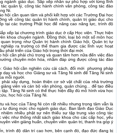
ong ngành giáo dục. Sắp xếp nhân sự phù hợp với từng lĩnh
tác quản lý, công tác hành chính văn phòng, công tác đào
ng Ni.
Giáo hội cần quan tâm và phối kết hợp với các Trường Đại học
ng về công tác quản trị hành chính, quản trị giáo dục cho
ếp tại các trường Phật học để nâng cao năng lực, trình độ
Sắp xếp lại chương trình giáo dục ở cấp Học viện. Thực hiện
uyên khoa chuyên ngành. Đồng thời, loại bỏ một số môn học
quan trọng như Quản trị hành chính Giáo hội, Quản trị tự
 nghiệp ra trường có thể tham gia được các lĩnh vực hoạt
u phát triển của Giáo hội trong thời đại mới.
áo hội cần phải chú trọng và quan tâm hơn nữa đến việc đào
eo hướng chuyên môn hóa, nhằm đáp ứng được công tác đào
: Giáo hội cần nghiên cứu cải cách, đổi mới phương pháp
p dạy và học cho Giảng sư và Tăng Ni sinh để Tăng Ni sinh
của mỗi người.
 phải xây dựng, hoàn thiện cơ sở vật chất của nhà trường
giảng viên và cán bộ văn phòng, quản chúng... để tạo điều
c tập. Tăng Ni sinh có thể thực hiện đầy đủ mô hình vừa học
ứu, học hỏi của Tăng Ni.
 tu và học của Tăng Ni còn rất nhiều nhưng trọng tâm vẫn là
ầu tư đúng mức cho ngành giáo dục. Ban lãnh đạo Giáo Dục
nhiệm nhiều phật sự nên thiếu sự tập trung vào công tác
 việc như thống nhất sách giáo khoa cho các cấp học, yếu
uyên viên giảng huấn, chuyên viên quản trị, thanh tra góp ý
iển, trình độ dân trí cao hơn, bên cạnh đó, đạo đức đang bị