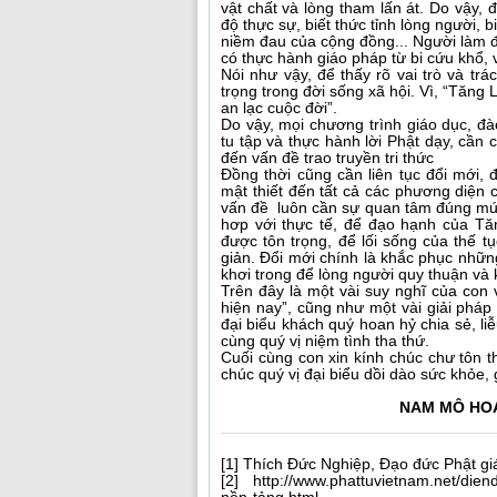
vật chất và lòng tham lấn át. Do vậy, 
độ thực sự, biết thức tỉnh lòng người, 
niềm đau của cộng đồng... Người làm đ
có thực hành giáo pháp từ bi cứu khổ, 
Nói như vậy, để thấy rõ vai trò và tr
trọng trong đời sống xã hội. Vì, “Tăng 
an lạc cuộc đời”.
Do vậy, mọi chương trình giáo dục, đ
tu tập và thực hành lời Phật dạy, cầ
đến vấn đề trao truyền tri thức
Đồng thời cũng cần liên tục đổi mới, 
mật thiết đến tất cả các phương diện 
vấn đề luôn cần sự quan tâm đúng mứ
hơp với thực tế, để đạo hạnh của Tă
được tôn trọng, để lối sống của thế t
giản. Đổi mới chính là khắc phục những
khơi trong để lòng người quy thuận và
Trên đây là một vài suy nghĩ của con v
hiện nay”, cũng như một vài giải pháp
đại biểu khách quý hoan hỷ chia sẻ, li
cùng quý vị niệm tình tha thứ.
Cuối cùng con xin kính chúc chư tôn t
chúc quý vị đại biểu dồi dào sức khỏe,
NAM MÔ HOA
[1] Thích Đức Nghiệp, Đạo đức Phật gi
[2] http://www.phattuvietnam.net/di