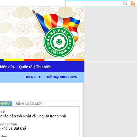
hiên cứu
Quốc tế
Thư viện
08:49 EDT Thứ Bảy, 08/08/2026
NHIỀU
BÌNH LUẬN MỚI
i Lễ
h lập bàn thờ Phật và Ông Bà trong nhà
 lý căn bản
 khổ và Bát khổ
n đàn