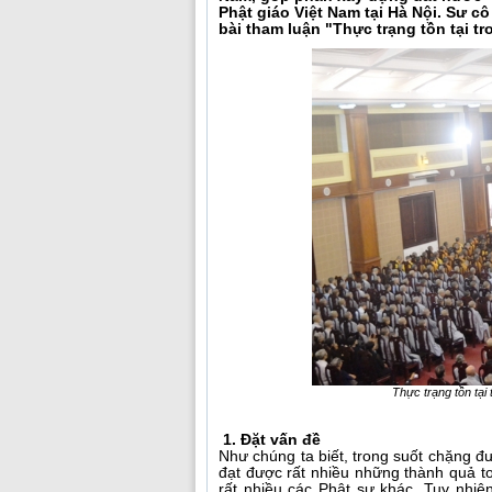
Phật giáo Việt Nam tại Hà Nội. Sư 
bài tham luận "Thực trạng tồn tại tr
Thực trạng tồn tại
1. Đặt vấn đề
Như chúng ta biết, trong suốt chặng 
đạt được rất nhiều những thành quả to
rất nhiều các Phật sự khác. Tuy nhi