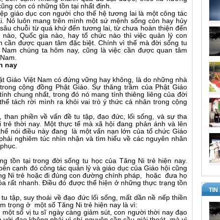
ũng còn có những tồn tại nhất định.
ệp giáo dục con người cho thế hệ tương lai là một công tác
đại. Nó luôn mang trên mình một sứ mệnh sống còn hay hủy
ự sâu chuỗi từ quá khứ đến tương lai, từ chưa hoàn thiện đến
m nào, Quốc gia nào, hay tổ chức nào thì việc quản lý con
n cần được quan tâm đặc biệt. Chính vì thế mà đời sống tu
ệt Nam chúng ta hôm nay, cũng là việc cần được quan tâm
 Nam.
ện nay
ật Giáo Việt Nam có đứng vững hay không, là do những nhà
 trong cộng đồng Phật Giáo. Sự thăng trầm của Phật Giáo
tính chung nhất, trong đó nó mang tính thiêng liêng của đời
thể tách rời mình ra khỏi vai trò ý thức cá nhân trong cộng
than phiền về vấn đề tu tập, đạo đức, lối sống, và sự tha
trẻ thời nay. Một thực tế mà xã hội đang phản ánh và lên
hể nói điều này đang là một vấn nạn lớn của tổ chức Giáo
 phải nghiêm túc nhìn nhận và tìm hiểu về các nguyên nhân
 phục.
 tồn tại trong đời sống tu học của Tăng Ni trẻ hiện nay.
 bên cạnh đó công tác quản lý và giáo dục của Giáo hội cũng
ăng Ni trẻ hoặc đi đúng con đường chính pháp, hoặc đưa họ
hóa rất nhanh. Điều đó được thể hiện ở những thực trạng tồn
TIN
tu tập, suy thoái về đạo đức lối sống, mất dần nề nếp thiền
ầm trọng ở một số Tăng Ni trẻ hiện nay là vì:
g một số vị tu sĩ ngày càng giảm sút, con người thời nay đạo
 với đạo không phải vì chí nguyện cần cầu giải thoát, mà vì