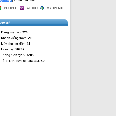
GOOGLE
YAHOO
MYOPENID
ỐNG KÊ
Đang truy cập:
220
Khách viếng thăm:
209
Máy chủ tìm kiếm:
11
Hôm nay:
50737
Tháng hiện tại:
553205
Tổng lượt truy cập:
163283749