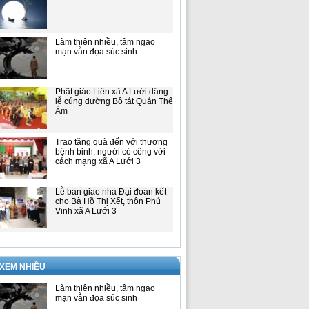
Làm thiện nhiều, tâm ngạo
mạn vẫn đọa súc sinh
Phật giáo Liên xã A Lưới dâng
lễ cúng dường Bồ tát Quán Thế
Âm
Trao tặng quà đến với thương
bệnh binh, người có công với
cách mạng xã A Lưới 3
Lễ bàn giao nhà Đại đoàn kết
cho Bà Hồ Thị Xết, thôn Phú
Vinh xã A Lưới 3
 XEM NHIỀU
Làm thiện nhiều, tâm ngạo
mạn vẫn đọa súc sinh