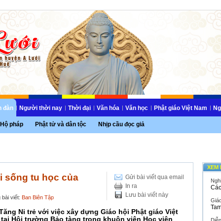
n đàn
Người thời nay
Thời đại
Văn hóa
Văn học
Phật giáo Việt Nam
Ng
Hộ pháp
Phật tử và dân tộc
Nhịp cầu đọc giả
XEM 
ời sống tu học của
Gửi bài viết qua email
Ngh
In ra
Các
Lưu bài viết này
bài viết:
Ban Biên Tập
Giáo
Tam
Tăng Ni trẻ với việc xây dựng Giáo hội Phật giáo Việt
ại Hội trường Bảo tàng trong khuôn viên Học viện
Diễ