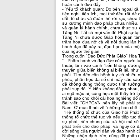
hoàn cảnh đưa đẩy.
- Yếu tố khách quan: Do bên ngoài xã 
tiện nghi, tiện ích, mọi thứ đều rất d
dắt, tổ chức và đoàn thể rời rạc, chưa
sự xương minh đạo pháp chưa nhiều, 
và quản lý hành chính, chưa thực sự q
Tăng Ni. Tất cả mọi vấn đề Phật sự tại 
Tăng Ni chưa được Giáo hội quan tâ
trăm hoa đua nở cả về nội dung lẫn h
hành đạo đã xảy ra, đạo hạnh của một
của người thế gian.
Trong cuốn “Đạo Đức Phật Giáo” Hòa 
“...Phẩm hạnh và đạo đức của người tu
thoái, lâm vào cảnh “tiến không đường
thuyền giữa biển không ai biết lái, nh
phải. Tìm đến căn bệnh tuy có nhiều
phúc, phần học đa số chỉ mấy câu sáo
đã không dung thông được tính tướng 
phải sụp đổ. Ý kiến không đồng nhau, 
ai ngã mặc ai, cùng học một thầy trở lạ
tránh sao cho khỏi cái hoạ nghiêng đổ 
Bài viết: “GHPGVN nên lấy hệ phái s
Nam. Ở mục II nói về “những hạn chế tồ
“Hệ thống tổ chức của Giáo hội Phật
thống tổ chức thế tục và nếu tiếp tục
sự phát triển chung của xã hội mà s
phát triển cho đạo pháp và nguy cơ d
đời sống của người dân và đạo hạnh của
Những nhận định trên, cũng đã phần nà