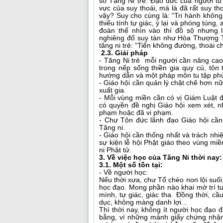
số Tăng Ni trẻ. Đạo đức của người tu
vực của suy thoái, mà là đã rất suy th
vậy? Suy cho cùng là: “Tri hành không
thiếu tính tự giác, ỷ lại và phóng túng
đoàn thể nhìn vào thì đồ sộ nhưng l
nghiêng đổ suy tàn như Hòa Thượng Th
tăng ni trẻ: “Tiến không đường, thoái c
2.3. Giải pháp
- Tăng Ni trẻ mỗi người cần nâng cao 
trong nếp sống thiền gia quy củ, tôn 
hướng dẫn và một pháp môn tu tập ph
- Giáo hội cần quản lý chặt chẽ hơn nữ
xuất gia.
- Mỗi vùng miền cần có vị Giám Luật để
có quyền đề nghị Giáo hội xem xét, n
phạm hoặc đã vi phạm.
- Chư Tôn đức lãnh đạo Giáo hội cầ
Tăng ni.
- Giáo hội cần thống nhất và trách nh
sự kiện lễ hội Phật giáo theo vùng mi
ni Phật tử.
3. Về việc học của Tăng Ni thời nay:
3.1. Một số tồn tại:
- Về người học:
Nếu thời xưa, chư Tổ chèo non lội suố
học đạo. Mong phần nào khai mở trí tu
mình, tự giác, giác tha. Đồng thời, cầ
dục, không màng danh lợi...
Thì thời nay, không ít người học đạo 
bằng, vì những mảnh giấy chứng nhận.