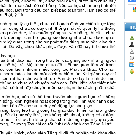
 thụ giới, được trụ trì, được nuôi đệ tử, được làm chức này
 phải tìm mọi cách để có bằng. Nếu có học chỉ mang tính đối
u học. Bởi trong đầu còn biết bao toan tính, làm sao có thể
i Phật, ý Tổ.
ình quản lý cụ thể , chưa có hoạch định và chiến lược tổng
TH
thời, cũng chưa có quy định thống nhất về quản lý hệ thống
lượng giáo dục, tiêu chuẩn giảng sư, văn bằng, thi cử… chưa
ản lý đội ngũ cán bộ, giảng sư dường như chưa được quan
 cực kỳ quan trọng của sự phát triển đúng mức nền giáo dục
mai. Do vậy, chưa khắc phục được vấn đề này thì chưa thể
dạy học:
quá trình đào tạo. Trong thực tế, các giảng sư - những người
ho thế hệ trẻ. Mặt khác chưa đặt hết sự quan tâm và trách
ục còn kiêm nhiệm nhiều công tác Phật sự khác. Cho nên
u, soạn thảo giáo án một cách nghiêm túc. Khi giảng dạy chỉ
i còn rất hạn chế về trình độ. Vấn đề ở đây là trình độ, một
 chúng ta chưa có chuyên môn cao. Điều kiện cần thiết nhất
 phải có trình độ chuyên môn sư phạm, tư cách, phẩm chất
a môn học, còn có thể trao truyền cho người học trò những
 sống, kinh nghiệm hoạt động trong mọi lĩnh vực hành đạo.
 làm tiền đề cho sự tư duy và động lực sáng tạo.
rạng: Lỏng lẻo trong công tác giáo dục, khiến xu hướng đạo
. Sở dĩ như vậy là vì, họ không biết tin ai, không có ai dành
ho họ. Tổ chức thì không chặt chẽ, đội ngũ quản lý quá yếu,
ng, Thượng Toạ chỉ có rất ít thì giờ dành cho Tăng Ni trẻ.
 Khuyến khích, động viên Tăng Ni đã tốt nghiệp các khóa đào