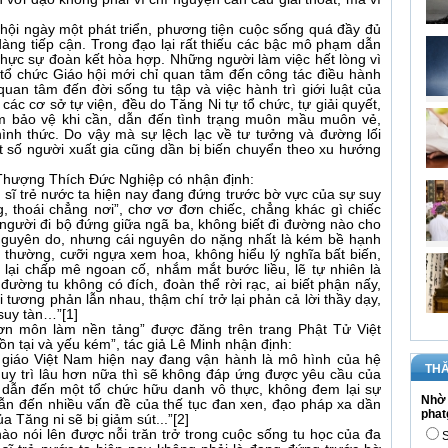
hội ngày một phát triển, phương tiện cuộc sống quá đầy đủ
ễ dàng tiếp cận. Trong đạo lại rất thiếu các bậc mô phạm dẫn
 thực sự đoàn kết hòa hợp. Những người làm việc hết lòng vì
tổ chức Giáo hội mới chỉ quan tâm đến công tác điều hành
uan tâm đến đời sống tu tập và việc hành trì giới luật của
các cơ sở tự viện, đều do Tăng Ni tự tổ chức, tự giải quyết,
m bảo vệ khi cần, dẫn đến tình trạng muôn mầu muôn vẻ,
ình thức. Do vậy mà sự lệch lạc về tư tưởng và đường lối
 số người xuất gia cũng dần bị biến chuyển theo xu hướng
Thượng Thích Đức Nghiệp có nhận định:
 sĩ trẻ nước ta hiện nay đang đứng trước bờ vực của sự suy
, thoái chẳng nơi”, chơ vơ đơn chiếc, chẳng khác gì chiếc
ư người đi bộ đứng giữa ngã ba, không biết đi đường nào cho
 nguyên do, nhưng cái nguyên do nặng nhất là kém bề hạnh
 thường, cưỡi ngựa xem hoa, không hiểu lý nghĩa bất biến,
lại chấp mê ngoan cố, nhắm mắt bước liều, lẽ tự nhiên là
đường tu không có đích, đoàn thể rời rạc, ai biết phận nấy,
i tương phản lẫn nhau, thậm chí trở lại phản cả lời thầy dạy,
suy tàn…”[1]
ơn môn làm nền tảng” được đăng trên trang Phật Tử Việt
n tại và yếu kém”, tác giả Lê Minh nhận định:
 giáo Việt Nam hiện nay đang vận hành là mô hình của hệ
THĂ
 duy trì lâu hơn nữa thì sẽ không đáp ứng được yêu cầu của
ẽ dẫn đến một tổ chức hữu danh vô thực, không đem lại sự
Nhờ 
ẫn đến nhiều vấn đề của thế tục đan xen, đạo pháp xa dần
phat
 Tăng ni sẽ bị giảm sút...”[2]
o nói lên được nỗi trăn trở trong cuộc sống tu học của đa
S