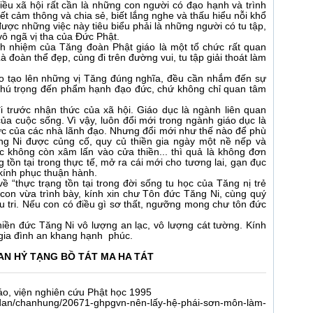
điều xã hội rất cần là những con người có đạo hạnh và trình
biết cảm thông và chia sẻ, biết lắng nghe và thấu hiểu nỗi khổ
ược những việc này tiêu biểu phải là những người có tu tập,
vô ngã vị tha của Đức Phật.
ách nhiệm của Tăng đoàn Phật giáo là một tổ chức rất quan
Là đoàn thể đẹp, cùng đi trên đường vui, tu tập giải thoát làm
ào tạo lên những vị Tăng đúng nghĩa, đều cần nhắm đến sự
n chú trọng đến phẩm hạnh đạo đức, chứ không chỉ quan tâm
đi trước nhận thức của xã hội. Giáo dục là ngành liên quan
của cuộc sống. Vì vậy, luôn đổi mới trong ngành giáo dục là
c của các nhà lãnh đạo. Nhưng đổi mới như thế nào để phù
ng Ni được củng cố, quy củ thiền gia ngày một nề nếp và
ục không còn xâm lấn vào cửa thiền... thì quả là không đơn
 tồn tại trong thực tế, mở ra cái mới cho tương lai, gạn đục
 kính phục thuận hành.
ề “thực trạng tồn tại trong đời sống tu học của Tăng nị trẻ
 con vừa trình bày, kính xin chư Tôn đức Tăng Ni, cùng quý
ễu tri. Nếu con có điều gì sơ thất, ngưỡng mong chư tôn đức
hiền đức Tăng Ni vô lượng an lạc, vô lượng cát tường. Kính
 gia đình an khang hạnh phúc.
N HỶ TẠNG BỒ TÁT MA HA TÁT
áo, viện nghiên cứu Phật học 1995
endan/chanhung/20671-ghpgvn-nên-lấy-hệ-phái-sơn-môn-làm-