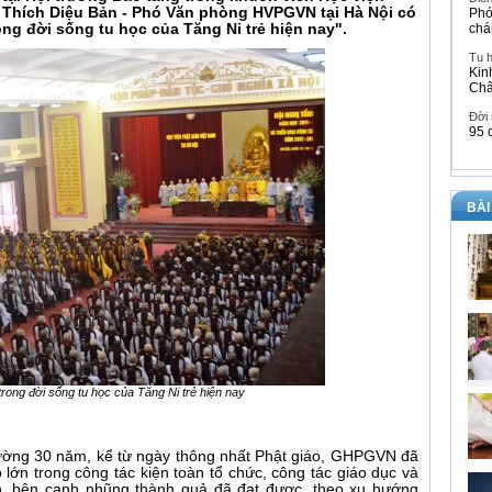
cô Thích Diệu Bản - Phó Văn phòng HVPGVN tại Hà Nội có
Phó
ong đời sống tu học của Tăng Ni trẻ hiện nay".
chá
Tu 
Kin
Ch
Đời
95 
BÀI
 trong đời sống tu học của Tăng Ni trẻ hiện nay
đường 30 năm, kể từ ngày thông nhất Phật giáo, GHPGVN đã
 lớn trong công tác kiện toàn tổ chức, công tác giáo dục và
ên, bên cạnh nhũng thành quả đã đạt được, theo xu hướng