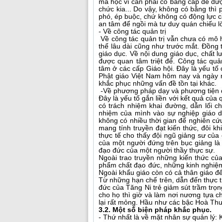
mà học vì cần phải có bằng cấp để được
chức kia... Do vậy, không có bằng thì
phó, ép buộc, chứ không có động lực cầ
an tâm để ngồi mà tư duy quán chiếu lờ
- Về công tác quản trị
Về công tác quản trị vẫn chưa có mô h
thể lâu dài cũng như trước mắt. Đồng 
giáo dục. Về nội dung giáo dục, chất 
được quan tâm triệt để. Công tác qu
tâm ở các cấp Giáo hội. Đây là yếu tố
Phật giáo Việt Nam hôm nay và ngày 
khắc phục những vấn đề tồn tại khác.
-Về phương pháp dạy và phương tiện 
Đây là yếu tố gắn liền với kết quả của 
có trách nhiệm khai đường, dẫn lối c
nhiệm của mình vào sự nghiệp giáo d
không có nhiều thời gian để nghiên cứ
mang tính truyền đạt kiến thức, đôi kh
thực tế cho thấy đội ngũ giảng sư của
của một người đứng trên bục giảng là
đạo đức của một người thầy thực sự.
Ngoài trao truyền những kiến thức củ
phẩm chất đạo đức, những kinh nghiệm
Ngoài khẩu giáo còn có cả thân giáo để
Từ những hạn chế trên, dẫn đến thực t
đức của Tăng Ni trẻ giảm sút trầm trọng
cho họ thì giờ và làm nơi nương tựa c
lại rất mỏng. Hầu như các bậc Hoà Thượ
3.2. Một số biện pháp khắc phục.
- Thứ nhất là về mặt nhân sự quản lý: