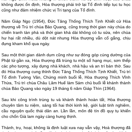
không được ổn định, Hòa thượng phải trở lại Tổ đình tiếp tục tu học
cũng như đảm nhiệm chức vị Tri tạng của Tổ đình.
Năm Giáp Ngọ (1954), Đức Tăng Thống Thích Tịnh Khiết cử Hòa
thượng về Trú trì chùa Bảo Quang, cũng trong thời gian này chùa do
chiến tranh tàn phá và thời gian khá dài không có tu sửa, nên chùa
hư hại rất nhiều, dù dột nát nhưng Hòa thượng vẫn cố gắng, chịu
đựng kham khổ qua ngày.
Sau một thời gian dành dụm cũng như sự đóng góp cúng dường của
Phật tử gần xa, Hòa thượng đã trùng tu một số hạng mục, sơn thếp
các pho tượng, xây dựng nhà khách, nhà hậu và an trí bàn thờ. Sau
đó Hòa thượng cung thỉnh Đức Tăng Thống Thích Tịnh Khiết, Trú trì
Tổ đình Tường Vân, Chứng minh buổi lễ, Hòa thượng Thích Vĩnh
Thừa, Trú trì chùa Châu Lâm Huế làm Sám chủ buổi lễ khánh thành
chùa Bảo Quang vào ngày 19 tháng 6 năm Giáp Thìn (1964).
Sau khi công trình trùng tu và khánh thành hoàn tất, Hòa thượng
chuyên tâm tu niệm, sáng tối hai thời kinh kệ, giới luật tinh nghiêm,
cầu nguyện quốc thái dân an. Lần lần, môn đệ tín đồ quy tụ khiến
cho chốn Già lam ngày càng hưng thịnh.
Thành, trụ, hoại, không là định luật xưa nay vẫn vậy, Hoà thượng đã