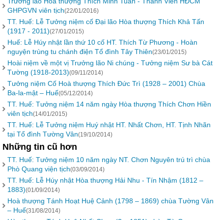
Trưởng lão Hòa thượng Thích Minh Tuấn - Thành Viên HĐCM
GHPGVN viên tịch
(22/01/2016)
TT. Huế: Lễ Tưởng niệm cố Đại lão Hòa thượng Thích Khả Tấn
(1917 - 2011)
(27/01/2015)
Huế: Lễ Húy nhật lần thứ 10 cố HT. Thích Từ Phương - Hoàn
nguyện trùng tu chánh điện Tổ đình Tây Thiên
(23/01/2015)
Hoài niệm về một vị Trưởng lão Ni chúng - Tưởng niệm Sư bà Cát
Tường (1918-2013)
(09/11/2014)
Tưởng niệm Cố Hoà thượng Thích Đức Trì (1928 – 2001) Chùa
Ba-la-mật – Huế
(05/12/2014)
TT. Huế: Tưởng niệm 14 năm ngày Hòa thượng Thích Chơn Hiền
viên tịch
(14/01/2015)
TT. Huế: Lễ Tưởng niệm Huý nhật HT. Nhất Chơn, HT. Tịnh Nhãn
tại Tổ đình Tường Vân
(19/10/2014)
Những tin cũ hơn
TT. Huế: Tưởng niệm 10 năm ngày NT. Chơn Nguyên trú trì chùa
Phò Quang viện tịch
(03/09/2014)
TT. Huế: Lễ Húy nhật Hòa thượng Hải Nhu - Tín Nhậm (1812 –
1883)
(01/09/2014)
Hoà thượng Tánh Hoạt Huệ Cảnh (1798 – 1869) chùa Tường Vân
– Huế
(31/08/2014)