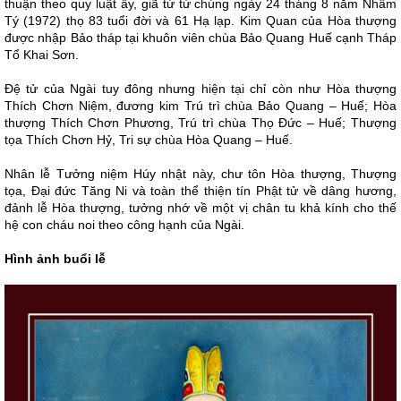
thuận theo quy luật ấy, giã từ tứ chúng ngày 24 tháng 8 năm Nhâm
Tý (1972) thọ 83 tuổi đời và 61 Hạ lạp. Kim Quan của Hòa thượng
được nhập Bảo tháp tại khuôn viên chùa Bảo Quang Huế cạnh Tháp
Tổ Khai Sơn.
Đệ tử của Ngài tuy đông nhưng hiện tại chỉ còn như Hòa thượng
Thích Chơn Niệm, đương kim Trú trì chùa Bảo Quang – Huế; Hòa
thượng Thích Chơn Phương, Trú trì chùa Thọ Đức – Huế; Thượng
tọa Thích Chơn Hỷ, Tri sự chùa Hòa Quang – Huế.
Nhân lễ Tưởng niệm Húy nhật này, chư tôn Hòa thượng, Thượng
tọa, Đại đức Tăng Ni và toàn thể thiện tín Phật tử về dâng hương,
đảnh lễ Hòa thượng, tưởng nhớ về một vị chân tu khả kính cho thế
hệ con cháu noi theo công hạnh của Ngài.
Hình ảnh buổi lễ