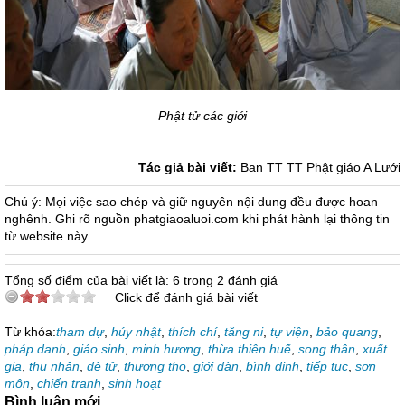
Phật tử các giới
Tác giả bài viết:
Ban TT TT Phật giáo A Lưới
Chú ý: Mọi việc sao chép và giữ nguyên nội dung đều được hoan
nghênh. Ghi rõ nguồn phatgiaoaluoi.com khi phát hành lại thông tin
từ website này.
Tổng số điểm của bài viết là: 6 trong 2 đánh giá
Click để đánh giá bài viết
Từ khóa:
tham dự
,
húy nhật
,
thích chí
,
tăng ni
,
tự viện
,
bảo quang
,
pháp danh
,
giáo sinh
,
minh hương
,
thừa thiên huế
,
song thân
,
xuất
gia
,
thu nhận
,
đệ tử
,
thượng thọ
,
giới đàn
,
bình định
,
tiếp tục
,
sơn
môn
,
chiến tranh
,
sinh hoạt
Bình luận mới