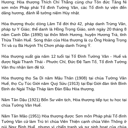
Hương; Hòa thượng Thích Chí Thắng cùng chư Tôn đức Tăng Ni
sơn môn Pháp phái Tổ đình Tường Vân, các Tổ đình tự viện đến
dâng hương, đảnh lễ tưởng niệm Húy nhật.
Hòa thượng thuộc dòng Lâm Tế đời thứ 42, pháp danh Trừng Văn,
pháp tự Y Giáo; thế danh là Hồng Trọng Giáo, sinh ngày 20 tháng 8
năm Canh Dần (1890) tại thôn Minh Hương, huyện Hương Trà, tỉnh
Thừa Thiên Huế. Song thân của Hòa thượng là cụ Ông Hoàng Trọng
Trí và cụ Bà Huỳnh Thị Chơn pháp danh Trừng Ý.
Hòa thượng xuất gia năm 12 tuổi tại Tổ Đình Tường Vân - Huế và
được Ngài Thanh Thái - Phước Chỉ, Đức Đệ Tam Tổ, Tổ đình Tường
Vân thu nhận làm đệ tử.
Hòa thượng thọ Sa Di năm Mậu Thân (1908) tại chùa Tường Vân
Huế, thọ Cụ Túc Giới năm Quý Sửu (1913) tại Đại Giới đàn tỉnh Bình
Định do Ngài Thập Tháp làm Đàn Đầu Hòa thượng.
Năm Tân Dậu (1921) Bổn Sư viên tịch, Hòa thượng tiếp tục tu học tại
chùa Tường Vân Huế.
Năm Tân Mão (1951) Hòa thượng được Sơn môn Pháp phái Tổ đình
Tường Vân cử làm Trú trì chùa Viên Thiện cạnh chùa Viên Thông ở
núi Ngự Bình Huế, nhưng vì chiến tranh và sự sinh hoạt của chùa