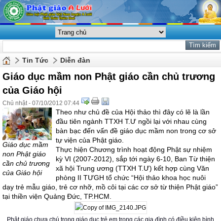
Tin Tức
Diễn đàn
Giáo dục mầm non Phật giáo cần chủ trương
của Giáo hội
Chủ nhật - 07/10/2012 07:44
Theo như chủ đề của Hội thảo thì đây có lẽ là lần
đầu tiên ngành TTXH T.Ư ngồi lại với nhau cùng
bàn bạc đến vấn đề giáo dục mầm non trong cơ sở
tự viện của Phật giáo.
Giáo dục mầm
Thực hiện Chương trình hoạt động Phật sự nhiệm
non Phật giáo
kỳ VI (2007-2012), sắp tới ngày 6-10, Ban Từ thiện
cần chủ trương
xã hội Trung ương (TTXH T.Ư) kết hợp cùng Văn
của Giáo hội
phòng II TƯGH tổ chức “Hội thảo khoa học nuôi
dạy trẻ mẫu giáo, trẻ cơ nhỡ, mồ côi tại các cơ sở từ thiện Phật giáo”
tại thiền viện Quảng Đức, TP.HCM.
Phật giáo chưa chú trọng giáo dục trẻ em trong các gia đình có điều kiện bình