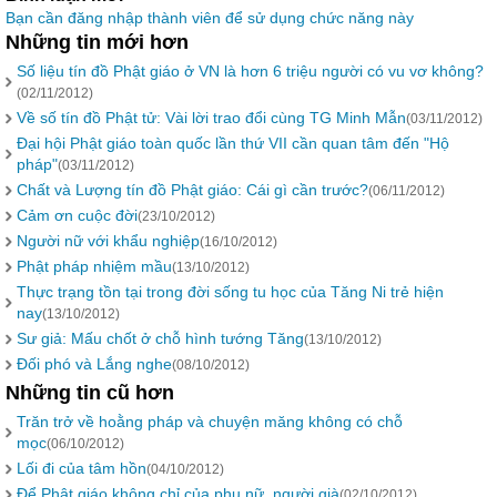
Bạn cần đăng nhập thành viên để sử dụng chức năng này
Những tin mới hơn
Số liệu tín đồ Phật giáo ở VN là hơn 6 triệu người có vu vơ không?
(02/11/2012)
Về số tín đồ Phật tử: Vài lời trao đổi cùng TG Minh Mẫn
(03/11/2012)
Đại hội Phật giáo toàn quốc lần thứ VII cần quan tâm đến "Hộ
pháp"
(03/11/2012)
Chất và Lượng tín đồ Phật giáo: Cái gì cần trước?
(06/11/2012)
Cảm ơn cuộc đời
(23/10/2012)
Người nữ với khẩu nghiệp
(16/10/2012)
Phật pháp nhiệm mầu
(13/10/2012)
Thực trạng tồn tại trong đời sống tu học của Tăng Ni trẻ hiện
nay
(13/10/2012)
Sư giả: Mấu chốt ở chỗ hình tướng Tăng
(13/10/2012)
Đối phó và Lắng nghe
(08/10/2012)
Những tin cũ hơn
Trăn trở về hoằng pháp và chuyện măng không có chỗ
mọc
(06/10/2012)
Lối đi của tâm hồn
(04/10/2012)
Để Phật giáo không chỉ của phụ nữ, người già
(02/10/2012)