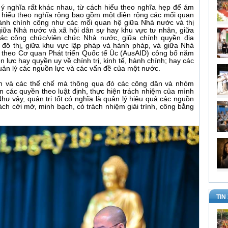
i ý nghĩa rất khác nhau, từ cách hiểu theo nghĩa hẹp để ám
h hiểu theo nghĩa rộng bao gồm một diện rộng các mối quan
hành chính công như các mối quan hệ giữa Nhà nước và thị
giữa Nhà nước và xã hội dân sự hay khu vực tư nhân, giữa
các công chức/viên chức Nhà nước, giữa chính quyền địa
đô thị, giữa khu vực lập pháp và hành pháp, và giữa Nhà
, theo Cơ quan Phát triển Quốc tế Úc (AusAID) công bố năm
ền lực hay quyền uy về chính trị, kinh tế, hành chính; hay các
ản lý các nguồn lực và các vấn đề của một nước.
nh và các thể chế mà thông qua đó các công dân và nhóm
ện các quyền theo luật định, thực hiện trách nhiệm của mình
hư vậy, quản trị tốt có nghĩa là quản lý hiệu quả các nguồn
ách cởi mở, minh bạch, có trách nhiệm giải trình, công bằng
TIN