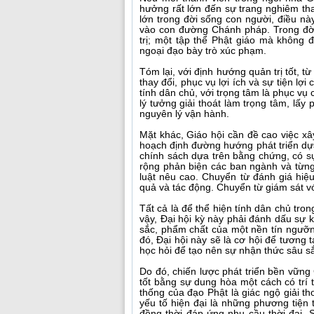
hưởng rất lớn đến sự trang nghiêm tha
lớn trong đời sống con người, điều n
vào con đường Chánh pháp. Trong đời 
trị; một tập thể Phật giáo mà không đ
ngoại đạo bày trò xúc phạm.
Tóm lại, với định hướng quản trị tốt, 
thay đổi, phục vụ lợi ích và sự tiện lợ
tính dân chủ, với trọng tâm là phục vụ
lý tưởng giải thoát làm trọng tâm, lấ
nguyên lý vận hành.
Mặt khác, Giáo hội cần đề cao việc x
hoạch định đường hướng phát triển dựa
chính sách dựa trên bằng chứng, có sự
rộng phản biện các ban ngành và từng 
luật nêu cao. Chuyển từ đánh giá hiệ
quả và tác động. Chuyển từ giám sát vớ
Tất cả là để thể hiện tính dân chủ tro
vậy, Đại hội kỳ này phải đánh dấu sự 
sắc, phẩm chất của một nền tín ngưỡn
đó, Đại hội này sẽ là cơ hội để tương 
học hỏi để tạo nên sự nhận thức sâu sắ
Do đó, chiến lược phát triển bền vững
tốt bằng sự dung hòa một cách có trí t
thống của đạo Phật là giác ngộ giải th
yếu tố hiện đại là những phương tiện 
đồng thời đáp ứng nhu cầu thời đại. 