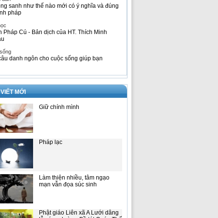
ng sanh như thế nào mới có ý nghĩa và đúng
nh pháp
học
h Pháp Cú - Bản dịch của HT. Thích Minh
âu
 sống
câu danh ngôn cho cuộc sống giúp bạn
 VIẾT MỚI
Giữ chính mình
Pháp lạc
Làm thiện nhiều, tâm ngạo
mạn vẫn đọa súc sinh
Phật giáo Liên xã A Lưới dâng