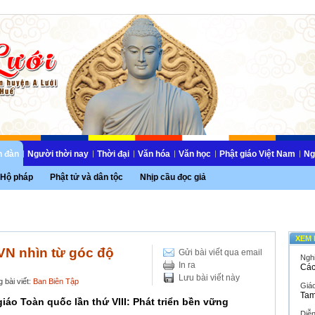
n đàn
Người thời nay
Thời đại
Văn hóa
Văn học
Phật giáo Việt Nam
Ng
Hộ pháp
Phật tử và dân tộc
Nhịp cầu đọc giả
XEM 
VN nhìn từ góc độ
Gửi bài viết qua email
Ngh
In ra
Các
Lưu bài viết này
 bài viết:
Ban Biên Tập
Giáo
Tam
giáo Toàn quốc lần thứ VIII: Phát triển bền vững
Diễ