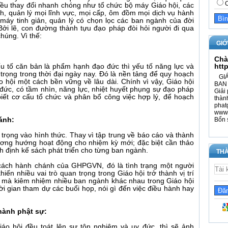
C
nhiều thay đổi nhanh chóng như tổ chức bộ máy Giáo hội, các
, quản lý mọi lĩnh vực, mọi cấp, ôm đồm mọi dịch vụ hành
 máy tinh giản, quản lý có chọn lọc các ban ngành của đời
Bởi lẽ, con đường thành tựu đạo pháp đòi hỏi người đi qua
húng. Vì thế:
GIỚ
Chà
htt
ếu tố căn bản là phẩm hạnh đạo đức thì yếu tố năng lực và
 trọng trong thời đại ngày nay. Đó là nền tảng để quy hoạch
GIÁ
o hội một cách bền vững về lâu dài. Chính vì vậy, Giáo hội
BAN 
ức, có tầm nhìn, năng lực, nhiệt huyết phụng sự đạo pháp
Giải 
 biết cơ cấu tổ chức và phân bổ công việc hợp lý, để hoạch
thàn
phat
www.
hánh:
Bổn 
trọng vào hình thức. Thay vì tập trung về báo cáo và thành
ương hướng hoạt động cho nhiệm kỳ mới; đặc biệt cần thảo
ạch định kế sách phát triển cho từng ban ngành.
THÀ
cách hành chánh của GHPGVN, đó là tình trạng một người
iến nhiều vai trò quan trọng trong Giáo hội trở thành vị trí
ời mà kiêm nhiệm nhiều ban ngành khác nhau trong Giáo hội
i gian tham dự các buổi họp, nói gì đến việc điều hành hay
 hành phật sự:
iáo hội đều toát lên sự tôn nghiêm và uy đức, thì sẽ ảnh