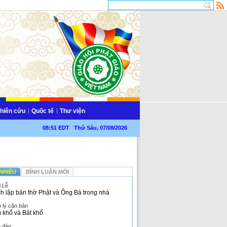
hiên cứu
Quốc tế
Thư viện
08:51 EDT Thứ Sáu, 07/08/2026
NHIỀU
BÌNH LUẬN MỚI
i Lễ
h lập bàn thờ Phật và Ông Bà trong nhà
 lý căn bản
 khổ và Bát khổ
n đàn