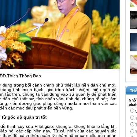
ĐĐ.Thích Thông Đạo
ử dụng trong bối cảnh chính phủ thiết lập nền dân chủ mới,
ang tính minh bạch, giải trình trách nhiệm, hiệu quả và
THĂ
 tắc trên, chúng ta vận dụng vào sự quản lý để phát triển
ân chủ thật sự, tính nhân văn, tính đại chúng rõ nét; làm
Nhờ 
úng, xiển dương giáo pháp cũng như làm nơi tham vấn các
phat
đến các mục tiêu phát triển bền vững.
S
từ góc độ quản trị tốt
T
T
đồ thịnh suy của Phật giáo, không ai không khỏi lo lắng khi
Giáo hội các cấp hiện nay. Từ cái nhìn của các nguyên tắc
T
n thay đổi cách thức quản lý nhằm nâng cao hiệu quả quản