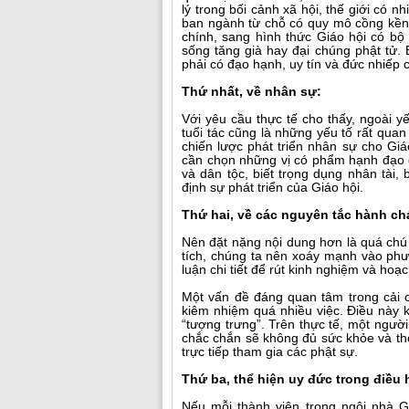
lý trong bối cảnh xã hội, thế giới có 
ban ngành từ chỗ có quy mô cồng kềnh
chính, sang hình thức Giáo hội có bộ
sống tăng già hay đại chúng phật tử. 
phải có đạo hạnh, uy tín và đức nhiếp c
Thứ nhất, về nhân sự:
Với yêu cầu thực tế cho thấy, ngoài y
tuổi tác cũng là những yếu tố rất quan
chiến lược phát triển nhân sự cho Giá
cần chọn những vị có phẩm hạnh đạo đ
và dân tộc, biết trọng dụng nhân tài,
định sự phát triển của Giáo hội.
Thứ hai, về các nguyên tắc hành c
Nên đặt nặng nội dung hơn là quá chú 
tích, chúng ta nên xoáy mạnh vào ph
luận chi tiết để rút kinh nghiệm và ho
Một vấn đề đáng quan tâm trong cải 
kiêm nhiệm quá nhiều việc. Điều này kh
“tượng trưng”. Trên thực tế, một ngư
chắc chắn sẽ không đủ sức khỏe và thờ
trực tiếp tham gia các phật sự.
Thứ ba, thể hiện uy đức trong điều
Nếu mỗi thành viên trong ngôi nhà G