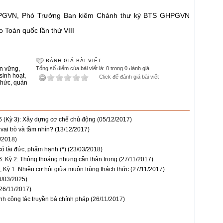
PGVN, Phó Trưởng Ban kiêm Chánh thư ký BTS GHPGVN
o Toàn quốc lần thứ VIII
ĐÁNH GIÁ BÀI VIẾT
n vững
,
Tổng số điểm của bài viết là: 0 trong 0 đánh giá
sinh hoạt
,
Click để đánh giá bài viết
thức
,
quản
6 (Kỳ 3): Xây dựng cơ chế chủ động
(05/12/2017)
vai trò và tầm nhìn?
(13/12/2017)
/2018)
ó tài đức, phẩm hạnh (*)
(23/03/2018)
6: Kỳ 2: Thông thoáng nhưng cần thận trọng
(27/11/2017)
; Kỳ 1: Nhiều cơ hội giữa muôn trùng thách thức
(27/11/2017)
6/03/2025)
26/11/2017)
h công tác truyền bá chính pháp
(26/11/2017)