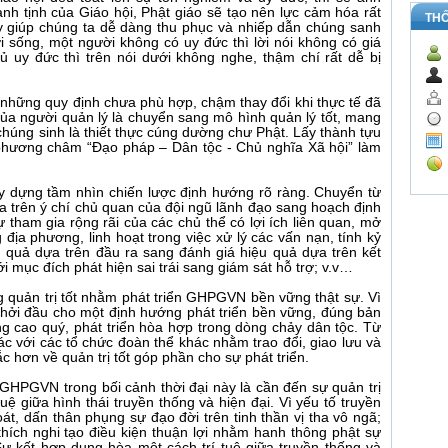
nh tịnh của Giáo hội, Phật giáo sẽ tạo nên lực cảm hóa rất
TH
ày giúp chúng ta dễ dàng thu phục và nhiếp dẫn chúng sanh
sống, một người không có uy đức thì lời nói không có giá
ủ uy đức thì trên nói dưới không nghe, thậm chí rất dễ bị
từ những quy định chưa phù hợp, chậm thay đổi khi thực tế đã
i của người quản lý là chuyển sang mô hình quản lý tốt, mang
 chúng sinh là thiết thực cúng dường chư Phật. Lấy thành tựu
y phương châm “Đạo pháp – Dân tộc - Chủ nghĩa Xã hội” làm
ây dựng tầm nhìn chiến lược định hướng rõ ràng. Chuyển từ
 trên ý chí chủ quan của đội ngũ lãnh đạo sang hoạch định
 tham gia rộng rãi của các chủ thể có lợi ích liên quan, mở
địa phương, linh hoạt trong việc xử lý các vấn nạn, tính kỷ
u quả dựa trên đầu ra sang đánh giá hiệu quả dựa trên kết
i mục đích phát hiện sai trái sang giám sát hỗ trợ; v.v…
ng quản trị tốt nhằm phát triển GHPGVN bền vững thật sự. Vì
khởi đầu cho một định hướng phát triển bền vững, đúng bản
g cao quý, phát triển hòa hợp trong dòng chảy dân tộc. Từ
tác với các tổ chức đoàn thể khác nhằm trao đổi, giao lưu và
c hơn về quản trị tốt góp phần cho sự phát triển.
 GHPGVN trong bối cảnh thời đại này là cần đến sự quản trị
uệ giữa hình thái truyền thống và hiện đại. Vì yếu tố truyền
oát, dấn thân phụng sự đạo đời trên tinh thần vị tha vô ngã;
thích nghi tạo điều kiện thuận lợi nhằm hanh thông phật sự
Sự kết hợp dung hòa một cách trí tuệ giữa truyền thống và