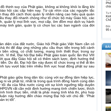
Phó
chá
đồ thịnh suy của Phật giáo, không ai không khỏi lo lắng khi
Giáo hội các cấp hiện nay. Từ cái nhìn của các nguyên tắc
Tu 
n thay đổi cách thức quản lý nhằm nâng cao hiệu quả quản
Kin
nhiều thay đổi nhanh chóng như tổ chức bộ máy Giáo hội, các
Ch
, quản lý mọi lĩnh vực, mọi cấp, ôm đồm mọi dịch vụ hành
 máy tinh giản, quản lý có chọn lọc các ban ngành của đời
Đời
95 
oàn diện của đất nước, Giáo hội Phật giáo Việt Nam cần có
BÀI
khả thi để đáp ứng những yêu cầu thực tiễn trong bối cảnh
n bền vững, có chất lượng, mang tính thiết thực trong sự
h. Vì thế, Đại hội Đại biểu Phật giáo toàn quốc lần thứ VIII
, bởi qua đây Giáo hội sẽ có thêm sách lược, định hướng thể
 tiễn. Do đó, Đại hội lần này được tổ chức trong vị thế đi lên
 tựu vượt bậc trên nhiều lĩnh vực hoạt động phật sự sau
hật giáo giữa lòng dân tộc cùng với sự đồng tâm hiệp lực,
g ni và phật tử, nhất là trong quá trình đồng hành cùng dân
rợ tối đa của Nhà nước cùng với sự kính ngưỡng tiếp duyên
HPGVN rất cần một định hướng mang tính chiến lược, thích
tình hình thực tiễn, nhất là phải mang tính khả thi, phù hợp
m luận này hướng đến chào mừng Đại hội với chủ đề: “Phát
 trị tốt”.