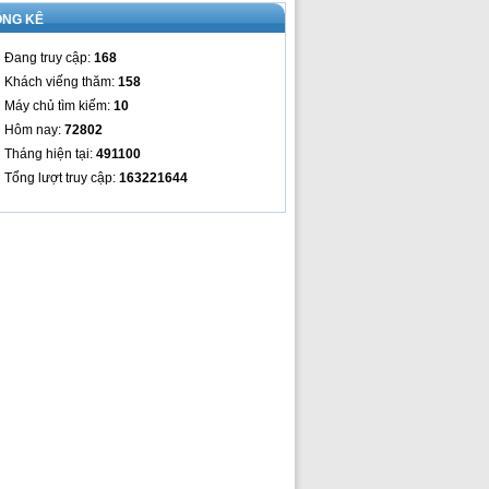
ỐNG KÊ
Đang truy cập:
168
Khách viếng thăm:
158
Máy chủ tìm kiếm:
10
Hôm nay:
72802
Tháng hiện tại:
491100
Tổng lượt truy cập:
163221644