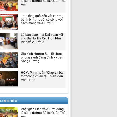
lễ cúng dường Bồ tát Quán Thế
Âm
Trao tặng quà đến với thương
bệnh binh, người có công với
cách mạng xã A Lưới 3
Lễ bàn giao nhà Đại đoàn kết
cho Bà Hồ Thị Xết, thôn Phú
Vinh xã A Lưới 3
Gia đình Hương Sen tổ chức
phóng sanh đăng định kỳ trên
Sông Hương
HCM: Phim ngắn "Chuyện bàn
thờ" công chiếu tại Thiền viện
Vạn Hanh
 XEM NHIỀU
Phật giáo Liên xã A Lưới dâng
lễ cúng dường Bồ tát Quán Thế
Âm