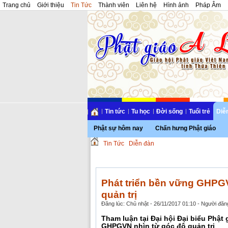
Trang chủ
Giới thiệu
Tin Tức
Thành viên
Liên hệ
Hình ảnh
Pháp Âm
Tin tức
Tu học
Đời sống
Tuổi trẻ
Diễ
Phật sự hôm nay
Chấn hưng Phật giáo
Tin Tức
Diễn đàn
Phát triển bền vững GHPG
quản trị
Đăng lúc: Chủ nhật - 26/11/2017 01:10 - Người đăng
Tham luận tại Đại hội Đại biểu Phật 
GHPGVN nhìn từ góc độ quản trị