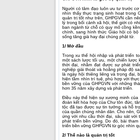
Người có tâm đạo luôn ưu tư trước cơ 
nhìn thấy thực trạng sinh hoạt trong 
quản trị tốt như trên, GHPGVN cần nê
lý trong bối cảnh xã hội, thế giới có 
ban ngành từ chỗ có quy mô cồng kềnh
chính, sang hình thức Giáo hội có bộ
sống tăng già hay đại chúng phật tử.
1/ Mở đầu
Trong xu thế hội nhập và phát triển t
một sách lược tối ưu, một chiến lược 
thời đại, nhằm đạt được sự phát triể
nghiệp giải thoát và hoằng pháp độ san
là ngày hội thiêng liêng và trọng đại
hiện tầm nhìn trí tuệ, phù hợp với thực
bền vững của GHPGVN với những thành
hơn 35 năm xây dựng và phát triển.
Điều này thể hiện sự xương minh của P
đoàn kết hòa hợp của Chư tôn đức, tăn
tộc đã tạo được sự tin tưởng và hỗ t
của quần chúng nhân dân. Cho nên, G
ứng với nhu cầu thời đại, sâu sát với 
phát triển bền vững. Do đó, bài tha
triển bền vững GHPGVN từ góc nhìn quản
2/ Thế nào là quản trị tốt