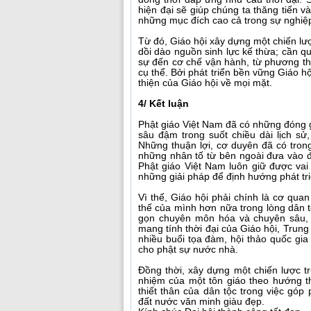
hiện đại sẽ giúp chúng ta thăng tiến 
những mục đích cao cả trong sự nghiệp
Từ đó, Giáo hội xây dựng một chiến lư
dồi dào nguồn sinh lực kế thừa; cần q
sự đến cơ chế vận hành, từ phương th
cụ thể. Bởi phát triển bền vững Giáo h
thiện của Giáo hội về mọi mặt.
4/ Kết luận
Phật giáo Việt Nam đã có những đóng g
sâu đậm trong suốt chiều dài lịch s
Những thuận lợi, cơ duyên đã có tro
những nhân tố từ bên ngoài đưa vào đ
Phật giáo Việt Nam luôn giữ được vai 
những giải pháp để định hướng phát tri
Vì thế, Giáo hội phải chính là cơ qua
thế của mình hơn nữa trong lòng dân t
gọn chuyên môn hóa và chuyên sâu, 
mang tính thời đại của Giáo hội, Trung
nhiều buổi tọa đàm, hội thảo quốc gia
cho phật sự nước nhà.
Đồng thời, xây dựng một chiến lược tr
nhiệm của một tôn giáo theo hướng th
thiết thân của dân tộc trong việc gó
đất nước văn minh giàu đẹp.