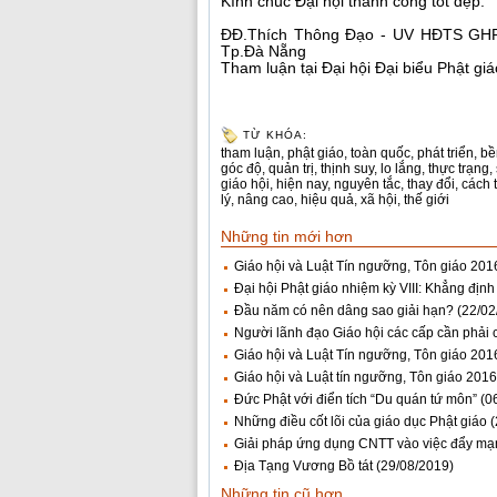
Kính chúc Đại hội thành công tốt đẹp.
ĐĐ.Thích Thông Đạo - UV HĐTS GH
Tp.Đà Nẵng
Tham luận tại Đại hội Đại biểu Phật giá
TỪ KHÓA:
tham luận
,
phật giáo
,
toàn quốc
,
phát triển
,
bề
góc độ
,
quản trị
,
thịnh suy
,
lo lắng
,
thực trạng
,
giáo hội
,
hiện nay
,
nguyên tắc
,
thay đổi
,
cách 
lý
,
nâng cao
,
hiệu quả
,
xã hội
,
thế giới
Những tin mới hơn
Giáo hội và Luật Tín ngưỡng, Tôn giáo 201
Đại hội Phật giáo nhiệm kỳ VIII: Khẳng định 
Đầu năm có nên dâng sao giải hạn?
(22/02
Người lãnh đạo Giáo hội các cấp cần phải c
Giáo hội và Luật Tín ngưỡng, Tôn giáo 201
Giáo hội và Luật tín ngưỡng, Tôn giáo 2016
Đức Phật với điển tích “Du quán tứ môn”
(0
Những điều cốt lõi của giáo dục Phật giáo
(
Giải pháp ứng dụng CNTT vào việc đẩy mạn
Địa Tạng Vương Bồ tát
(29/08/2019)
Những tin cũ hơn