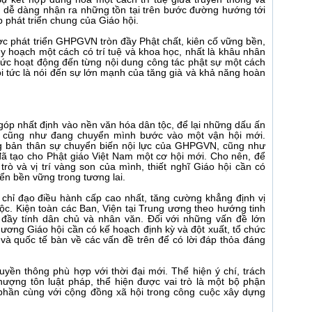
và dễ dàng nhận ra những tồn tại trên bước đường hướng tới
 phát triển chung của Giáo hội.
ợc phát triển GHPGVN tròn đầy Phật chất, kiên cố vững bền,
uy hoạch một cách có trí tuệ và khoa học, nhất là khâu nhân
ức hoạt động đến từng nội dung công tác phật sự một cách
ội tức là nói đến sự lớn mạnh của tăng già và khả năng hoàn
óp nhất định vào nền văn hóa dân tộc, để lại những dấu ấn
ử, cũng như đang chuyển mình bước vào một vận hội mới.
ng bản thân sự chuyển biến nội lực của GHPGVN, cũng như
ã tạo cho Phật giáo Việt Nam một cơ hội mới. Cho nên, để
trò và vị trí vàng son của mình, thiết nghĩ Giáo hội cần có
ển bền vững trong tương lai.
n chỉ đạo điều hành cấp cao nhất, tăng cường khẳng định vị
ộc. Kiện toàn các Ban, Viện tại Trung ương theo hướng tinh
đầy tính dân chủ và nhân văn. Đối với những vấn đề lớn
 ương Giáo hội cần có kế hoạch định kỳ và đột xuất, tổ chức
 và quốc tế bàn về các vấn đề trên để có lời đáp thỏa đáng
uyền thông phù hợp với thời đại mới. Thể hiện ý chí, trách
ượng tôn luật pháp, thể hiện được vai trò là một bộ phận
p phần cùng với cộng đồng xã hội trong công cuộc xây dựng