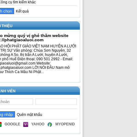
ông cụ tìm kiếm khác
Kết quả
I THIỆU
o mừng quý vị ghé thăm website
p://phatgiaoaluoi.com
O HỘI PHẬT GIÁO VIỆT NAM HUYỆN A LƯỚI
TRỊ SỰ Văn phòng: Chùa Sơn Nguyên, 32
phóng A So, thị trấn A Lưới, huyện A Lưới,
h phố Huế Điện thoại: 090 501 2992 - Email:
giaoaluoi@gmail.com Website:
phatgiaoaluoi.com LỜI NÓI ĐẦU Nam mô
sư Thích Ca Mâu Ni Phật...
NH VIÊN
Quên mật khẩu
GOOGLE
YAHOO
MYOPENID