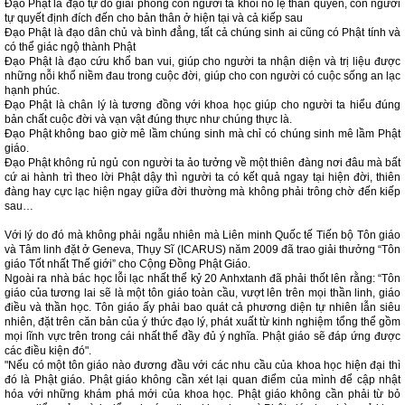
Đạo Phật là đạo tự do giải phóng con người ta khỏi nô lệ thần quyền, con người
tự quyết định đích đến cho bản thân ở hiện tại và cả kiếp sau
Đạo Phật là đạo dân chủ và bình đẳng, tất cả chúng sinh ai cũng có Phật tính và
có thể giác ngộ thành Phật
Đạo Phật là đạo cứu khổ ban vui, giúp cho người ta nhận diện và trị liệu được
những nỗi khổ niềm đau trong cuộc đời, giúp cho con người có cuộc sống an lạc
hạnh phúc.
Đạo Phật là chân lý là tương đồng với khoa học giúp cho người ta hiểu đúng
bản chất cuộc đời và vạn vật đúng thực như chúng thực là.
Đạo Phật không bao giờ mê lầm chúng sinh mà chỉ có chúng sinh mê lầm Phật
giáo.
Đạo Phật không rủ ngủ con người ta ảo tưởng về một thiên đàng nơi đâu mà bất
cứ ai hành trì theo lời Phật dậy thì người ta có kết quả ngay tại hiện đời, thiên
đàng hay cực lạc hiện ngay giữa đời thường mà không phải trông chờ đến kiếp
sau…
Với lý do đó mà không phải ngẫu nhiên mà Liên minh Quốc tế Tiến bộ Tôn giáo
và Tâm linh đặt ở Geneva, Thụy Sĩ (ICARUS) năm 2009 đã trao giải thưởng “Tôn
giáo Tốt nhất Thế giới” cho Cộng Đồng Phật Giáo.
Ngoài ra nhà bác học lỗi lạc nhất thể kỷ 20 Anhxtanh đã phải thốt lên rằng: “Tôn
giáo của tương lai sẽ là một tôn giáo toàn cầu, vượt lên trên mọi thần linh, giáo
điều và thần học. Tôn giáo ấy phải bao quát cả phương diện tự nhiên lẫn siêu
nhiên, đặt trên căn bản của ý thức đạo lý, phát xuất từ kinh nghiệm tổng thể gồm
mọi lĩnh vực trên trong cái nhất thể đầy đủ ý nghĩa. Phật giáo sẽ đáp ứng được
các điều kiện đó".
"Nếu có một tôn giáo nào đương đầu với các nhu cầu của khoa học hiện đại thì
đó là Phật giáo. Phật giáo không cần xét lại quan điểm của mình để cập nhật
hóa với những khám phá mới của khoa học. Phật giáo không cần phải từ bỏ