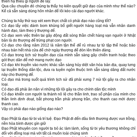
thiên hạ thiếu gì người để lấy.
Qua câu chuyện đó chúng ta thấy họ kiên quyết giữ đạo của mình như thế nào?
Kể cả sẵn sàng dùng hôn nhân để lôi kéo cải đạo người khác.
Chúng ta hãy thử suy xét xem thực chất có phải đạo nào cũng tốt?
Có đạo lấy việc đánh bom khủng bố giết người hàng loạt mà vẫn nhân danh
hành đạo, làm theo ý thượng đế.
Có đạo xem việc thiên tai gây động đất sóng thần chết hàng vạn người ở Nhật
bản là do thượng đế trừng phạt con người.
Có đạo cho rằng năm 2012 là năm tận thế để rủ nhau tự tử tập thể hoặc bảo
nhau bán hết nhà cửa để chờ ngày thượng đế đón lên thiên đàng.
Có đạo trong lịch sử truyền đạo của mình sẵn sàng gây chiến tranh hoặc theo
gót thực dân để mở mang nước đạo
Có đạo khi truyền vào nước khác sẵn sàng hủy diệt văn hóa bản địa, quay lưng
lại truyền thống dân tộc, đưa ra tuyên ngôn thuộc linh sẵn sàng dâng đất nước
này cho thượng đế.
Có đạo mà trong suốt quá trình lịch sử đã phải xưng 7 núi tội gây ra cho nhân
loại.
Có đạo đã phải ăn năn vì những tội lội gây ra cho chính dân tộc mình
Có đạo khiến con người ta thành nô lệ cho thần linh, trao số phận của mình cho
thần linh định đoạt, bắt phong trần phải phong trần, cho thanh cao mới được
thanh cao.
Vậy có phải đạo nào giống đạo nào?
Đạo Phật là đạo từ bi và trí tuệ. Đạo Phật đi đến đâu tình thương được vun trồng,
nền hòa bình được gìn giữ
Đạo Phật khuyên con người ta bỏ ác làm lành, sống từ bi yêu thương không chỉ
đối với đồng loại mà với tất cả muôn loài chúng sinh