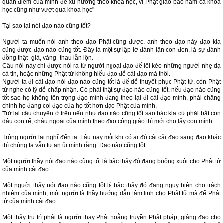
quan điểm của mình để xu hướng theo khoa học, vì Phật giáo bao hàm cả khoa
học cũng như vượt qua khoa học"
Tại sao lại nói đạo nào cũng tốt?
Người ta muốn nói anh theo đạo Phật cũng được, anh theo đạo này đạo kia
cũng được đạo nào cũng tốt. Đây là một sự lập lờ đánh lận con đen, là sự đánh
đồng thật- giả, vàng- thau lẫn lộn.
Câu nói này chỉ được nói ra từ người ngoại đạo để lôi kéo những người nhẹ dạ
cả tin, hoặc những Phật tử không hiểu đạo để cải đạo mà thôi.
Người ta đi cải đạo nói đạo nào cũng tốt là để dễ thuyết phục Phật tử, còn Phật
tử nghe có lý dễ chấp nhận. Có phải thật sự đạo nào cũng tốt, nếu đạo nào cũng
tốt sao họ không tôn trọng đạo mình đang theo lại đi cải đạo mình, phải chăng
chính họ đang coi đạo của họ tốt hơn đạo Phật của mình.
Trở lại câu chuyện ở trên nếu như đạo nào cũng tốt sao bác kia cứ phải bắt con
dâu con rể, cháu ngoại của mình theo đạo công giáo thì mới cho lấy con mình.
Trông người lại nghĩ đến ta. Lâu nay mỗi khi có ai đó cái cải đạo sang đạo khác
thì chúng ta vẫn tự an ủi mình rằng: Đạo nào cũng tốt.
Một người thầy nói đạo nào cũng tốt là bậc thầy đó đang buông xuôi cho Phật tử
của mình cải đạo.
Một người thầy nói đạo nào cũng tốt là bậc thầy đó đang ngụy biện cho trách
nhiệm của mình, một người là thầy hướng dẫn tâm linh cho Phật tử mà để Phật
tử của mình cải đạo.
Một thầy trụ trì phải là người thay Phật hoằng truyền Phật pháp, giảng đạo cho