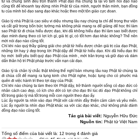
tử và chúng sinh đều trọn thành Phật đạo mà chúng ta lại vô tâm nói đạo nào
cũng tốt để khoanh tay đứng nhìn Phật tử của mình, người thân mình, bạn đồng
tu của mình bỏ đạo sang đạo khác hoặc theo một tôn giáo cực đoan.
Giáo lý nhà Phật là cao siêu vi diệu nhưng lâu nay chúng ta chỉ để trong thư viện
và cất giữ trong bốn bức tường mà không phải mang ra để giảng để học thì làm
sao Phật tử đi chùa hiểu được đạo, khi đã không hiểu đạo thì làm sao biết được
đạo mình đang theo có lợi ích gì, giá trị gì, có tốt hơn đạo khác không? Thế nên
mới nói đạo nào cũng tốt.
Chỉ khi nào quý thầy giảng giải cho phật tử hiểu được chân giá trị của đạo Phật,
những lời hay ý đẹp trong lời Phật dậy để Phật tử hiểu đạo. Khi đã hiểu đạo thì
họ mới biết yêu biết quý đạo Phật của mình , mới trân trọng và giữ đạo và dám
dấn thân hộ trì Phật pháp trước vấn nạn cải đạo.
Giáo lý là chân lý chắc thật không thể nghĩ bàn nhưng lâu nay Phật tử chúng ta
đi chùa cốt để mang ra tụng kinh cho Phật nghe, hoặc tụng cho có phước mà
quên đi việc hành trì theo lợi dạy của Phật.
Chỉ khi nào chúng ta làm theo lời Phật dậy, trở thành người sống có đạo đức có
nhân cách cao đẹp, có ích cho đời có lợi cho đạo thì lúc đó đạo Phật không chỉ
tốt trong giáo lý mà tốt trong mỗi con người theo đạo ấy.
Lúc ấy người ta nhìn vào đạo Phật với cái nhìn đầy thiện cảm cảm và yêu mến.
Lúc ấy người ta nhìn đạo Phật khác xa với các đạo khác, chứ không phải đánh
đồng đạo nào cũng tốt.
Tác giả bài viết:
Nguyễn Hữu Đức
Nguồn tin:
Phật tử Việt Nam
Tổng số điểm của bài viết là: 12 trong 4 đánh giá