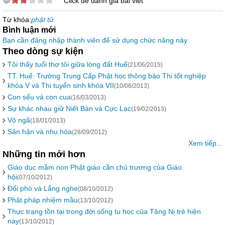
Click để đánh giá bài viết
Từ khóa:
phật tử
Bình luận mới
Bạn cần đăng nhập thành viên để sử dụng chức năng này
Theo dòng sự kiện
Tôi thấy tuổi thơ tôi giữa lòng đất Huế
(21/06/2015)
TT. Huế: Trường Trung Cấp Phật học thông báo Thi tốt nghiệp
khóa V và Thi tuyển sinh khóa VII
(10/06/2013)
Con sếu và con cua
(16/03/2013)
Sự khác nhau giữ Niết Bàn và Cực Lạc
(19/02/2013)
Vô ngã
(18/01/2013)
Sân hận và nhu hòa
(28/09/2012)
Xem tiếp...
Những tin mới hơn
Giáo dục mầm non Phật giáo cần chủ trương của Giáo
hội
(07/10/2012)
Đối phó và Lắng nghe
(08/10/2012)
Phật pháp nhiệm mầu
(13/10/2012)
Thực trạng tồn tại trong đời sống tu học của Tăng Ni trẻ hiện
nay
(13/10/2012)