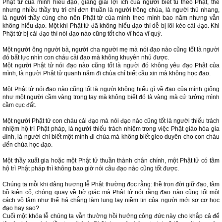
Phật tử của mình hiểu đạo, giảng giải lợi ích của người biết tu theo Phật, thế
nhưng nhiều thầy trụ trì chỉ đơn thuần là người trông chùa, là người thủ nhang,
là người thầy cúng cho nên Phật tử của mình theo mình bao năm nhưng vẫn
không hiểu đạo. Một khi Phật tử đã không hiểu đạo thì dễ bị lôi kéo cải đạo. Khi
Phật tử bị cải đạo thì nói đạo nào cũng tốt cho vĩ hòa vĩ quý.
Một người ông người bà, người cha người mẹ mà nói đạo nào cũng tốt là người
đó bất lực nhìn con cháu cải đạo mà không khuyên nhủ được.
Một người Phật tử nói đạo nào cũng tốt là người đó không yêu đạo Phật của
mình, là người Phật tử quanh năm đi chùa chỉ biết cầu xin mà không học đạo.
Một Phật tử nói đạo nào cũng tốt là người không hiểu gì về đạo của mình giống
như một người cầm vàng trong tay mà không biết đó là vàng mà cứ tưởng mình
cầm cục đất.
Một người Phật tử con cháu cải đạo mà nói đạo nào cũng tốt là người thiếu trách
nhiệm hộ trì Phật pháp, là người thiếu trách nhiệm trong việc Phật giáo hóa gia
đình, là người chỉ biết một mình đi chùa mà không biết gieo duyên cho con cháu
đến chùa học đạo.
Một thầy xuất gia hoặc một Phật tử thuần thành chân chính, một Phật tử có tâm
hộ trì Phật pháp thì không bao giờ nói câu đạo nào cũng tốt được.
Chúng ta mỗi khi dâng hương lễ Phật thường đọc rằng: thề trọn đời giữ đạo, tâm
bồ kiên cố, chóng quay về bờ giác mà Phật tử nói rằng đạo nào cũng tốt một
cách vô tâm như thế há chẳng làm lung lay niềm tin của người mới sơ cơ học
đạo hay sao?
Cuối một khóa lễ chúng ta vẫn thường hồi hướng công đức này cho khắp cả để