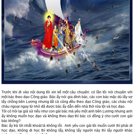
Trước khi đi vào nội dung tôi xin kể một câu chuyện: có lần tôi nói chuyện với
một bác theo đạo Công giáo. Bác ấy nói gia đình bác, các con bác mặc dù lấy vợ
lấy chồng bên Lương nhưng tất cả cũng đều theo đạo Công giáo, các cháu nội
cháu ngoại ngay từ nhỏ đã được bác ấy dẫn đến nhà thờ rửa tội và học đạo.
Tôi có hỏi lại giả sử nếu như con gái bác mà yêu một anh bên Lương nhưng anh
ấy không muốn học đạo và không theo đạo thì bác có đồng ý cho cưới con gái
bác không?
Bác ấy trả lời nhất khoát là không rồi. Anh yêu con gái tôi muốn cưới thì phải đi
học đạo, không đi học thì không lấy, không lấy người này thì lấy người khác