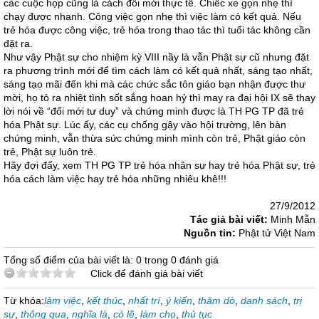
các cuộc họp cũng là cách đổi mới thực tế. Chiếc xe gọn nhẹ thì
chạy được nhanh. Công việc gọn nhẹ thì việc làm có kết quả. Nếu
trẻ hóa được công việc, trẻ hóa trong thao tác thì tuổi tác không cần
đặt ra.
Như vậy Phật sự cho nhiệm kỳ VIII nầy là vẫn Phật sự cũ nhưng đặt
ra phương trình mới để tìm cách làm có kết quả nhất, sáng tạo nhất,
sáng tạo mãi đến khi mà các chức sắc tôn giáo bạn nhận được thư
mời, họ tỏ ra nhiệt tình sốt sắng hoan hỷ thì may ra đại hội IX sẽ thay
lời nói về “đổi mới tư duy” và chứng minh được là TH PG TP đã trẻ
hóa Phật sự. Lúc ấy, các cụ chống gậy vào hội trường, lên bàn
chứng minh, vẫn thừa sức chứng minh mình còn trẻ, Phật giáo còn
trẻ, Phật sự luôn trẻ.
Hãy đợi đấy, xem TH PG TP trẻ hóa nhân sự hay trẻ hóa Phật sự, trẻ
hóa cách làm việc hay trẻ hóa những nhiêu khê!!!
27/9/2012
Tác giả bài viết:
Minh Mẫn
Nguồn tin:
Phật tử Việt Nam
Tổng số điểm của bài viết là: 0 trong 0 đánh giá
Click để đánh giá bài viết
Từ khóa:
làm việc
,
kết thúc
,
nhất trí
,
ý kiến
,
thăm dò
,
danh sách
,
trị
sự
,
thông qua
,
nghĩa là
,
có lẽ
,
làm cho
,
thủ tục