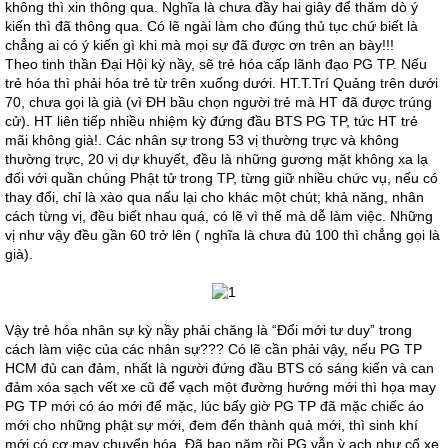
không thì xin thông qua. Nghĩa là chưa đầy hai giây để thăm dò ý
kiến thì đã thông qua. Có lẽ ngài làm cho đúng thủ tục chứ biết là
chẳng ai có ý kiến gì khi mà mọi sự đã được ơn trên an bày!!!
Theo tinh thần Đại Hội kỳ nầy, sẽ trẻ hóa cấp lãnh đạo PG TP. Nếu
trẻ hóa thì phải hóa trẻ từ trên xuống dưới. HT.T.Trí Quảng trên dưới
70, chưa gọi là già (vì ĐH bầu chọn người trẻ mà HT đã được trúng
cử). HT liên tiếp nhiều nhiệm kỳ đứng đầu BTS PG TP, tức HT trẻ
mãi không già!. Các nhân sự trong 53 vị thường trực và không
thường trực, 20 vị dự khuyết, đều là những gương mặt không xa lạ
đối với quần chúng Phật tử trong TP, từng giữ nhiều chức vụ, nếu có
thay đổi, chỉ là xào qua nấu lại cho khác một chút; khả năng, nhân
cách từng vị, đều biết nhau quá, có lẽ vì thế mà dễ làm việc. Những
vị như vậy đều gần 60 trở lên ( nghĩa là chưa đủ 100 thì chẳng gọi là
già).
Vậy trẻ hóa nhân sự kỳ nầy phải chăng là “Đổi mới tư duy” trong
cách làm việc của các nhân sự??? Có lẽ cần phải vậy, nếu PG TP
HCM đủ can đảm, nhất là người đứng đầu BTS có sáng kiến và can
đảm xóa sạch vết xe cũ để vạch một đường hướng mới thì họa may
PG TP mới có áo mới để mặc, lúc bấy giờ PG TP đã mặc chiếc áo
mới cho những phật sự mới, đem đến thành quả mới, thì sinh khí
mới có cơ may chuyển hóa. Đã bao năm rồi PG vẫn ỳ ạch như cổ xe