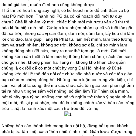
do bò già kéo, muốn đi nhanh cũng không được.
Thế thì trẻ hóa trong suy nghĩ, có kế hoạch mới để tinh thần và bộ
mặt PG mới hơn, Thành hội PG đã có kế hoạch đổi mới tư duy
chưa? Chả lẽ nhiệm kỳ mới, chiếc bình mới mà rượu vẫn cũ thì trẻ
hóa khẩu hiệu mà thôi. Cứ tạm lưu nhiệm nhân sự cũ và tuổi tác gần
đất xa trời, nhưng các vị can đảm, dám nói, dám làm, lấy tiêu chí làm
lợi cho đạo, làm giúp Tăng Ni Phật tử, làm hết mình, làm theo lương
tâm và trách nhiệm, không sợ trời, không sợ đất, chỉ sợ mình làm
không đúng như đã hứa, may ra như thế tạm gọi là mới; Cái mới
không kém cần thiết là làm mới hệ thống hành chánh, cách làm sao
cho gọn nhẹ, không phiền hà Tăng ni, không khó khăn cho quần
chúng là ok rồi! để có một chút hy vọng Đại Hội nhiệm kỳ IX sẽ
không kéo dài lê thê đến nỗi các chức sắc nhà nước và các tôn giáo
bạn cứ xem chừng đồng hồ. Những tham luận có trong văn kiện, chỉ
cần vài phút là xong, thế mà các chức sắc tôn giáo bạn phải nghểnh
tai ra như vịt nghe sấm với những số tiền làm Từ Thiện của mình,
hết tỷ nầy qua tỷ nọ, những con số vô nghĩa trở thành ý nghĩa nhiều
mệt mỏi, rồi lại phủ nhận, cho đó là không chính xác vì báo cáo tròng
tréo…thật là hành xác một cách trớ trêu đối với họ!
Những báo cáo thành tich mang tính nội bộ, đừng bắt quan khách
phải bị tra tấn một cách “hồn nhiên” như thế! Giản lược được trong