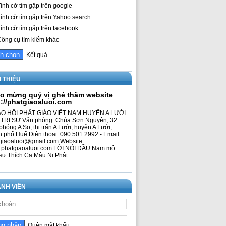
ình cờ tìm gặp trên google
ình cờ tìm gặp trên Yahoo search
ình cờ tìm gặp trên facebook
ông cụ tìm kiếm khác
Kết quả
I THIỆU
o mừng quý vị ghé thăm website
p://phatgiaoaluoi.com
O HỘI PHẬT GIÁO VIỆT NAM HUYỆN A LƯỚI
TRỊ SỰ Văn phòng: Chùa Sơn Nguyên, 32
phóng A So, thị trấn A Lưới, huyện A Lưới,
h phố Huế Điện thoại: 090 501 2992 - Email:
giaoaluoi@gmail.com Website:
phatgiaoaluoi.com LỜI NÓI ĐẦU Nam mô
sư Thích Ca Mâu Ni Phật...
NH VIÊN
Quên mật khẩu