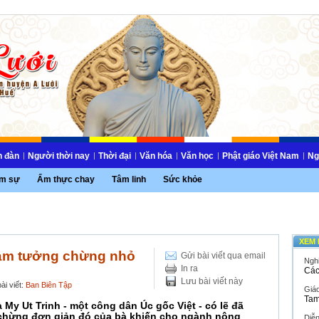
n đàn
Người thời nay
Thời đại
Văn hóa
Văn học
Phật giáo Việt Nam
Ng
m sự
Ẩm thực chay
Tâm linh
Sức khỏe
XEM 
 làm tưởng chừng nhỏ
Gửi bài viết qua email
Ngh
In ra
Các
Lưu bài viết này
ài viết:
Ban Biên Tập
Giáo
Tam
 My Ut Trinh - một công dân Úc gốc Việt - có lẽ đã
chừng đơn giản đó của bà khiến cho ngành nông
Diễ