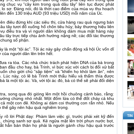
ng chục vụ “cây kim trong quả dâu tây” liên tục được phát
lo sợ. Đáng nói, đó là thời cao điểm của mùa vụ thu hoạch
 lên đến 130 triệu AUD (93 triệu USD) mỗi năm của Úc.
nên điêu đứng khi các siêu thị, cửa hàng rau quả ngưng bán
dâu tây tươi đổ xuống hố chôn tiêu hủy; bảy thương hiệu liên
 vụ điều tra và vì người dân không dám mua mặt hàng này
dâu tây trực tiếp chịu ảnh hưởng nặng nề; các đối tác thương
 chung số phận.
y là một “tội ác”. Tội ác này gây chấn động xã hội Úc vốn dĩ
 của người dân lên trên hết.
c đưa ra tòa. Các nhà chức trách phát hiện DNA của bà trong
an đầu cho hay, bà Trinh, vì bức xúc với cách bị đối xử bất
muốn cho giới chủ “sập tiệm” và “khiến họ khỏi làm ăn”, nên
. Lúc này, có lẽ bà Trinh mới thấu hiểu và thấm thía được
 là một tội ác. Và, với tội ác đó, bà có thể sẽ phải đối diện
tra, song qua đó gióng lên một hồi chuông cảnh báo, rằng:
tưởng chừng nhỏ nhất. Một đốm lửa có thể đốt cháy cả khu
g cả một con đê. Không ai dám coi thường con rắn nhỏ. Nếu
ó thể gây nên hậu quả nghiêm trọng.
TIN
ấy rõ lời Phật dạy: Phàm làm việc gì, trước phải xét kỹ đến
, chúng sanh sợ quả. Kẻ ngửa mặt lên trời phun nước bọt,
ắt hẳn bản thân họ phải là người gánh chịu hậu quả trước