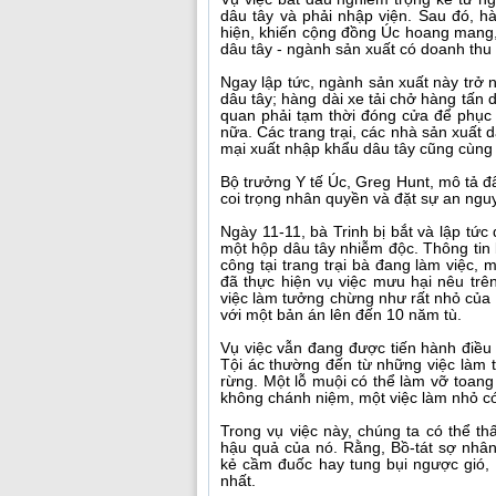
dâu tây và phải nhập viện. Sau đó, hà
hiện, khiến cộng đồng Úc hoang mang, 
dâu tây - ngành sản xuất có doanh thu
Ngay lập tức, ngành sản xuất này trở 
dâu tây; hàng dài xe tải chở hàng tấn 
quan phải tạm thời đóng cửa để phục
nữa. Các trang trại, các nhà sản xuất 
mại xuất nhập khẩu dâu tây cũng cùng
Bộ trưởng Y tế Úc, Greg Hunt, mô tả đâ
coi trọng nhân quyền và đặt sự an nguy
Ngày 11-11, bà Trinh bị bắt và lập tứ
một hộp dâu tây nhiễm độc. Thông tin b
công tại trang trại bà đang làm việc, 
đã thực hiện vụ việc mưu hại nêu trên
việc làm tưởng chừng như rất nhỏ của bà
với một bản án lên đến 10 năm tù.
Vụ việc vẫn đang được tiến hành điều 
Tội ác thường đến từ những việc làm 
rừng. Một lỗ muội có thể làm vỡ toan
không chánh niệm, một việc làm nhỏ c
Trong vụ việc này, chúng ta có thể th
hậu quả của nó. Rằng, Bồ-tát sợ nhân
kẻ cầm đuốc hay tung bụi ngược gió, 
nhất.