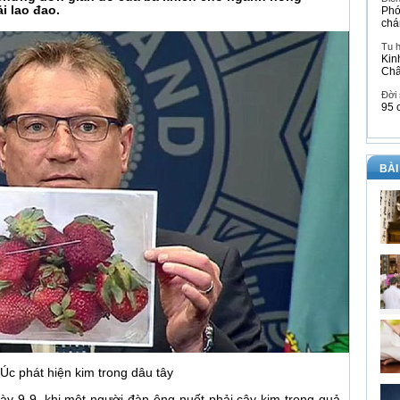
i lao đao.
Phó
chá
Tu 
Kin
Ch
Đời
95 
BÀI
Úc phát hiện kim trong dâu tây
ày 9-9, khi một người đàn ông nuốt phải cây kim trong quả