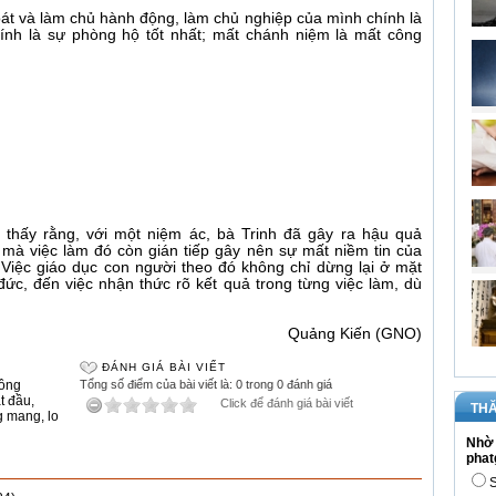
t và làm chủ hành động, làm chủ nghiệp của mình chính là
ính là sự phòng hộ tốt nhất; mất chánh niệm là mất công
ta thấy rằng, với một niệm ác, bà Trinh đã gây ra hậu quả
 mà việc làm đó còn gián tiếp gây nên sự mất niềm tin của
. Việc giáo dục con người theo đó không chỉ dừng lại ở mặt
ức, đến việc nhận thức rõ kết quả trong từng việc làm, dù
Quảng Kiến (GNO)
ĐÁNH GIÁ BÀI VIẾT
ông
Tổng số điểm của bài viết là: 0 trong 0 đánh giá
t đầu
,
Click để đánh giá bài viết
THĂ
g mang
,
lo
Nhờ 
phat
S