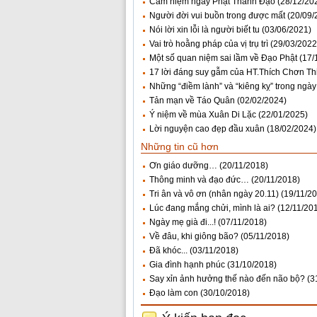
Cảm niệm ngày Phật Thành Đạo
(28/12/20
Người đời vui buồn trong được mất
(20/09/
Nói lời xin lỗi là người biết tu
(03/06/2021)
Vai trò hoằng pháp của vị trụ trì
(29/03/2022
Một số quan niệm sai lầm về Đạo Phật
(17/
17 lời đáng suy gẫm của HT.Thích Chơn Th
Những “điềm lành” và “kiêng kỵ” trong ngày
Tản mạn về Táo Quân
(02/02/2024)
Ý niệm về mùa Xuân Di Lặc
(22/01/2025)
Lời nguyện cao đẹp đầu xuân
(18/02/2024)
Những tin cũ hơn
Ơn giáo dưỡng…
(20/11/2018)
Thông minh và đạo đức…
(20/11/2018)
Tri ân và vô ơn (nhân ngày 20.11)
(19/11/2
Lúc đang mắng chửi, mình là ai?
(12/11/20
Ngày mẹ già đi...!
(07/11/2018)
Về đâu, khi giông bão?
(05/11/2018)
Đã khóc...
(03/11/2018)
Gia đình hạnh phúc
(31/10/2018)
Say xỉn ảnh hưởng thế nào đến não bộ?
(3
Đạo làm con
(30/10/2018)