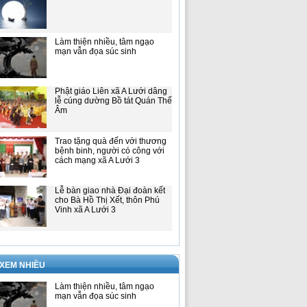
Làm thiện nhiều, tâm ngạo
mạn vẫn đọa súc sinh
Phật giáo Liên xã A Lưới dâng
lễ cúng dường Bồ tát Quán Thế
Âm
Trao tặng quà đến với thương
bệnh binh, người có công với
cách mạng xã A Lưới 3
Lễ bàn giao nhà Đại đoàn kết
cho Bà Hồ Thị Xết, thôn Phú
Vinh xã A Lưới 3
 XEM NHIỀU
Làm thiện nhiều, tâm ngạo
mạn vẫn đọa súc sinh