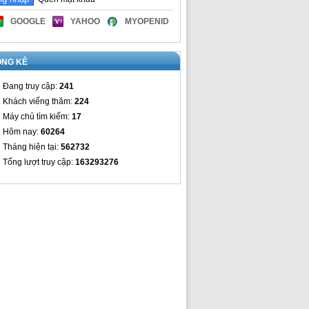
GOOGLE
YAHOO
MYOPENID
ỐNG KÊ
Đang truy cập:
241
Khách viếng thăm:
224
Máy chủ tìm kiếm:
17
Hôm nay:
60264
Tháng hiện tại:
562732
Tổng lượt truy cập:
163293276