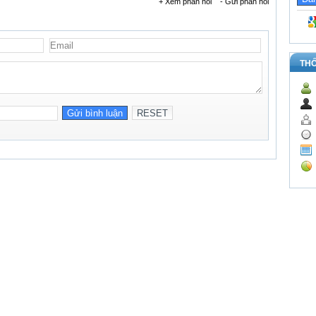
+ Xem phản hồi
- Gửi phản hồi
TH