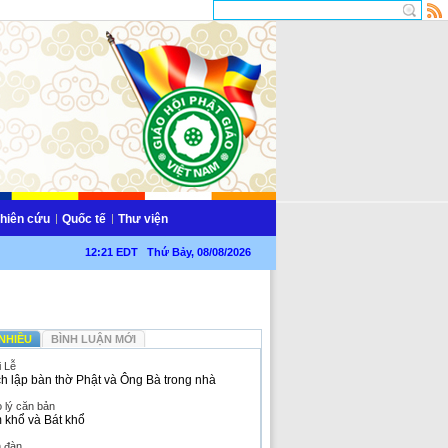
hiên cứu
Quốc tế
Thư viện
12:21 EDT Thứ Bảy, 08/08/2026
NHIỀU
BÌNH LUẬN MỚI
i Lễ
h lập bàn thờ Phật và Ông Bà trong nhà
 lý căn bản
 khổ và Bát khổ
n đàn