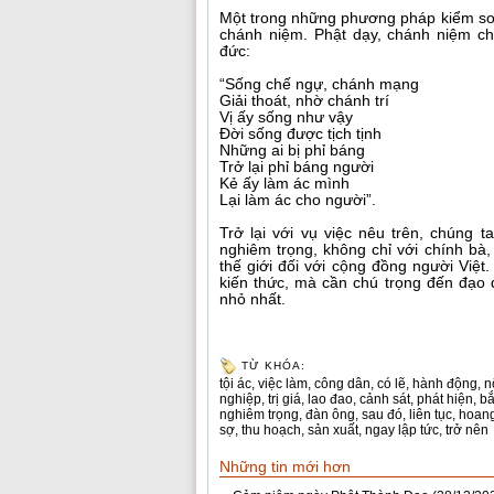
Một trong những phương pháp kiểm soá
chánh niệm. Phật dạy, chánh niệm ch
đức:
“Sống chế ngự, chánh mạng
Giải thoát, nhờ chánh trí
Vị ấy sống như vậy
Ðời sống được tịch tịnh
Những ai bị phỉ báng
Trở lại phỉ báng người
Kẻ ấy làm ác mình
Lại làm ác cho người”.
Trở lại với vụ việc nêu trên, chúng 
nghiêm trọng, không chỉ với chính bà,
thế giới đối với cộng đồng người Việt
kiến thức, mà cần chú trọng đến đạo đ
nhỏ nhất.
TỪ KHÓA:
tội ác
,
việc làm
,
công dân
,
có lẽ
,
hành động
,
n
nghiệp
,
trị giá
,
lao đao
,
cảnh sát
,
phát hiện
,
bắ
nghiêm trọng
,
đàn ông
,
sau đó
,
liên tục
,
hoan
sợ
,
thu hoạch
,
sản xuất
,
ngay lập tức
,
trở nên
Những tin mới hơn