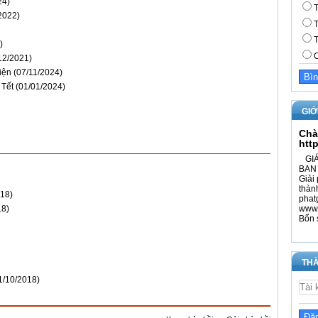
24)
T
2022)
T
T
)
C
12/2021)
iện
(07/11/2024)
 Tết
(01/01/2024)
GIỚ
Chà
htt
GIÁ
BAN 
Giải 
thàn
018)
phat
www.
18)
Bổn 
THÀ
1/10/2018)