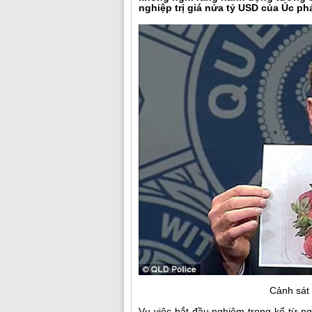
nghiệp trị giá nửa tỷ USD của Úc phả
Cảnh sát 
Vụ việc bắt đầu nghiêm trọng kể từ ng