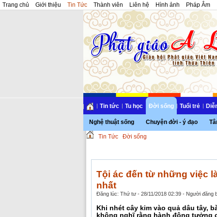
Trang chủ
Giới thiệu
Tin Tức
Thành viên
Liên hệ
Hình ảnh
Pháp Âm
Tin tức
Tu học
Đời sống
Tuổi trẻ
Diễ
Nghệ thuật sống
Chuyện đời - ý đạo
Tâ
Tin Tức
Đời sống
Tội ác đến từ những việc
nhất
Đăng lúc: Thứ tư - 28/11/2018 02:39 - Người đăng b
Khi nhét cây kim vào quả dâu tây, bà
không nghĩ rằng hành động tưởng 