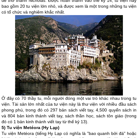
để thờ thánh Nicholas. Được hoàn thành vào thế kỷ 14, tu viện này
bao gồm 20 tu viện lớn nhỏ, và được xem là một trong những tu viện
có tổ chức và nghiêm khắc nhất.
Ở đây có 70 thầy tu, mỗi người đóng một vai trò khác nhau trong tu
viện. Tài sản lớn nhất của tư viện này là thư viện với nhiều đầu sách
phong phú, trong đó có 297 bản sách viết tay, 4,500 quyển sách in
và 804 bản kinh thánh viết tay, sách thần học, sách tôn giáo (trong
đó có 1 bản kinh thánh viết tay từ thế kỷ 13).
5) Tu viện Metéora (Hy Lạp)
Tu viện Metéora (tiếng Hy Lạp có nghĩa là "bao quanh bởi đá" hoặc