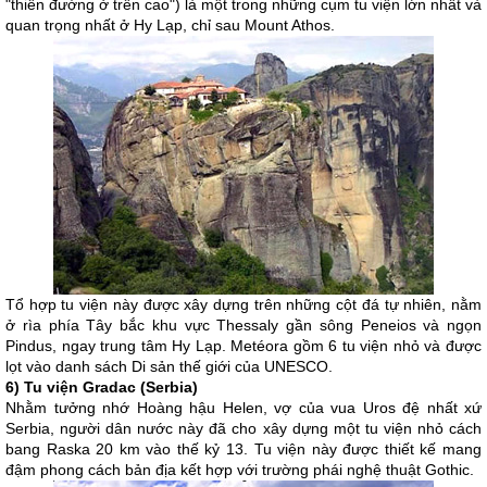
"thiên đường ở trên cao") là một trong những cụm tu viện lớn nhất và
quan trọng nhất ở Hy Lạp, chỉ sau Mount Athos.
Tổ hợp tu viện này được xây dựng trên những cột đá tự nhiên, nằm
ở rìa phía Tây bắc khu vực Thessaly gần sông Peneios và ngọn
Pindus, ngay trung tâm Hy Lạp. Metéora gồm 6 tu viện nhỏ và được
lọt vào danh sách Di sản thế giới của UNESCO.
6) Tu viện Gradac (Serbia)
Nhằm tưởng nhớ Hoàng hậu Helen, vợ của vua Uros đệ nhất xứ
Serbia, người dân nước này đã cho xây dựng một tu viện nhỏ cách
bang Raska 20 km vào thế kỷ 13. Tu viện này được thiết kế mang
đậm phong cách bản địa kết hợp với trường phái nghệ thuật Gothic.