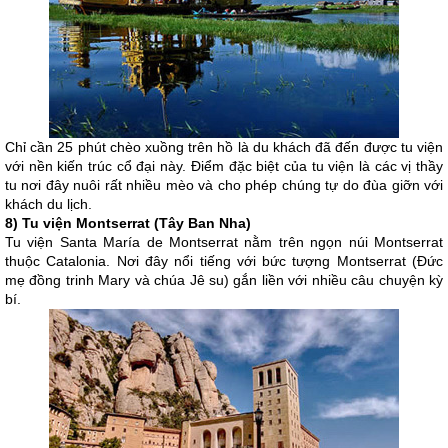
Chỉ cần 25 phút chèo xuồng trên hồ là du khách đã đến được tu viện
với nền kiến trúc cổ đại này. Điểm đặc biệt của tu viện là các vị thầy
tu nơi đây nuôi rất nhiều mèo và cho phép chúng tự do đùa giỡn với
khách du lịch.
8) Tu viện Montserrat (Tây Ban Nha)
Tu viện Santa María de Montserrat nằm trên ngọn núi Montserrat
thuộc Catalonia. Nơi đây nổi tiếng với bức tượng Montserrat (Đức
mẹ đồng trinh Mary và chúa Jê su) gắn liền với nhiều câu chuyện kỳ
bí.