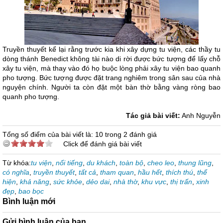
Truyền thuyết kể lại rằng trước kia khi xây dựng tu viện, các thầy tu
dòng thánh Benedict không tài nào di rời được bức tượng để lấy chỗ
xây tu viện, mà thay vào đó họ buộc lòng phải xây tu viện bao quanh
pho tượng. Bức tượng được đặt trang nghiêm trong sân sau của nhà
nguyện chính. Người ta còn đặt một bàn thờ bằng vàng ròng bao
quanh pho tượng.
Tác giả bài viết:
Anh Nguyễn
Tổng số điểm của bài viết là: 10 trong 2 đánh giá
Click để đánh giá bài viết
Từ khóa:
tu viện
,
nổi tiếng
,
du khách
,
toàn bộ
,
cheo leo
,
thung lũng
,
có nghĩa
,
truyền thuyết
,
tất cả
,
tham quan
,
hầu hết
,
thích thú
,
thể
hiện
,
khả năng
,
sức khỏe
,
dẻo dai
,
nhà thờ
,
khu vực
,
thị trấn
,
xinh
đẹp
,
bao bọc
Bình luận mới
Gửi bình luận của bạn