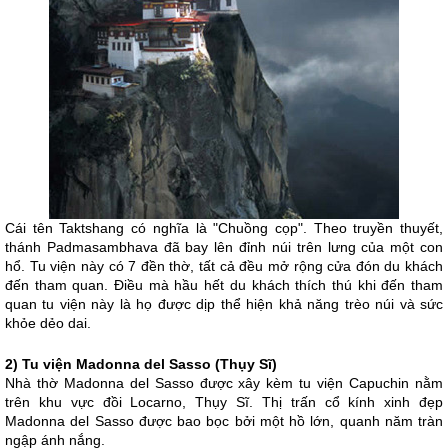
Cái tên Taktshang có nghĩa là "Chuồng cọp". Theo truyền thuyết,
thánh Padmasambhava đã bay lên đỉnh núi trên lưng của một con
hổ. Tu viện này có 7 đền thờ, tất cả đều mở rộng cửa đón du khách
đến tham quan. Điều mà hầu hết du khách thích thú khi đến tham
quan tu viện này là họ được dịp thể hiện khả năng trèo núi và sức
khỏe dẻo dai.
2) Tu viện Madonna del Sasso (Thụy Sĩ)
Nhà thờ Madonna del Sasso được xây kèm tu viện Capuchin nằm
trên khu vực đồi Locarno, Thụy Sĩ. Thị trấn cổ kính xinh đẹp
Madonna del Sasso được bao bọc bởi một hồ lớn, quanh năm tràn
ngập ánh nắng.