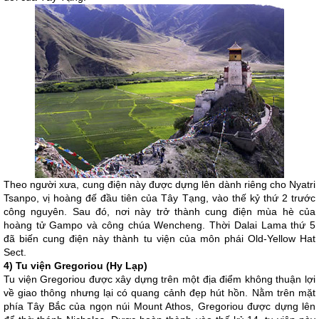
Theo người xưa, cung điện này được dựng lên dành riêng cho Nyatri
Tsanpo, vị hoàng đế đầu tiên của Tây Tạng, vào thế kỷ thứ 2 trước
công nguyên. Sau đó, nơi này trở thành cung điện mùa hè của
hoàng tử Gampo và công chúa Wencheng. Thời Dalai Lama thứ 5
đã biến cung điện này thành tu viện của môn phái Old-Yellow Hat
Sect.
4) Tu viện Gregoriou (Hy Lạp)
Tu viện Gregoriou được xây dựng trên một địa điểm không thuận lợi
về giao thông nhưng lại có quang cảnh đẹp hút hồn. Nằm trên mặt
phía Tây Bắc của ngọn núi Mount Athos, Gregoriou được dựng lên