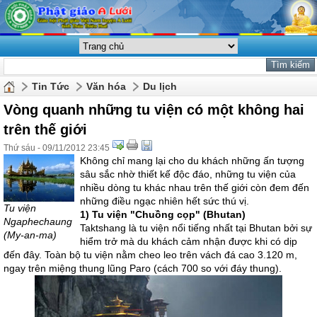
Tin Tức
Văn hóa
Du lịch
Vòng quanh những tu viện có một không hai
trên thế giới
Thứ sáu - 09/11/2012 23:45
Không chỉ mang lại cho du khách những ấn tượng
sâu sắc nhờ thiết kế độc đáo, những tu viện của
nhiều dòng tu khác nhau trên thế giới còn đem đến
những điều ngạc nhiên hết sức thú vị.
Tu viện
1) Tu viện "Chuồng cọp" (Bhutan)
Ngaphechaung
Taktshang là tu viện nổi tiếng nhất tại Bhutan bởi sự
(My-an-ma)
hiểm trở mà du khách cảm nhận được khi có dịp
đến đây. Toàn bộ tu viện nằm cheo leo trên vách đá cao 3.120 m,
ngay trên miệng thung lũng Paro (cách 700 so với đáy thung).