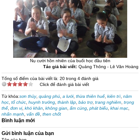
Nụ cười hồn nhiên của buổi học đầu tiên
Tác giả bài viết:
Quảng Thông - Lê Văn Hoàng
Tổng số điểm của bài viết là: 20 trong 4 đánh giá
Click để đánh giá bài viết
Từ khóa:
sơn thủy
,
quảng phú
,
a lưới
,
thừa thiên huế
,
kiên trì
,
năm
học
,
tổ chức
,
huynh trưởng
,
thành lập
,
bảo trợ
,
trang nghiêm
,
trọng
thể
,
đơn vị
,
khó khăn
,
không gian
,
ấm cúng
,
phát biểu
,
khai mạc
,
nhấn mạnh
,
vấn đề
,
then chốt
Bình luận mới
Gửi bình luận của bạn
Tên của bạn