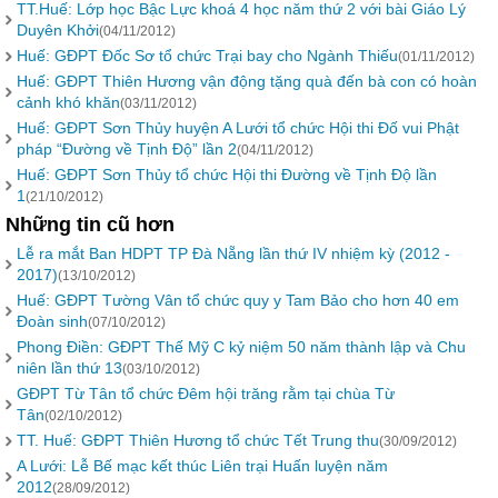
TT.Huế: Lớp học Bậc Lực khoá 4 học năm thứ 2 với bài Giáo Lý
Duyên Khởi
(04/11/2012)
Huế: GĐPT Đốc Sơ tổ chức Trại bay cho Ngành Thiếu
(01/11/2012)
Huế: GĐPT Thiên Hương vận động tặng quà đến bà con có hoàn
cảnh khó khăn
(03/11/2012)
Huế: GĐPT Sơn Thủy huyện A Lưới tổ chức Hội thi Đố vui Phật
pháp “Đường về Tịnh Độ” lần 2
(04/11/2012)
Huế: GĐPT Sơn Thủy tổ chức Hội thi Đường về Tịnh Độ lần
1
(21/10/2012)
Những tin cũ hơn
Lễ ra mắt Ban HDPT TP Đà Nẵng lần thứ IV nhiệm kỳ (2012 -
2017)
(13/10/2012)
Huế: GĐPT Tường Vân tổ chức quy y Tam Bảo cho hơn 40 em
Đoàn sinh
(07/10/2012)
Phong Điền: GĐPT Thế Mỹ C kỷ niệm 50 năm thành lập và Chu
niên lần thứ 13
(03/10/2012)
GĐPT Từ Tân tổ chức Đêm hội trăng rằm tại chùa Từ
Tân
(02/10/2012)
TT. Huế: GĐPT Thiên Hương tổ chức Tết Trung thu
(30/09/2012)
A Lưới: Lễ Bế mạc kết thúc Liên trại Huấn luyện năm
2012
(28/09/2012)