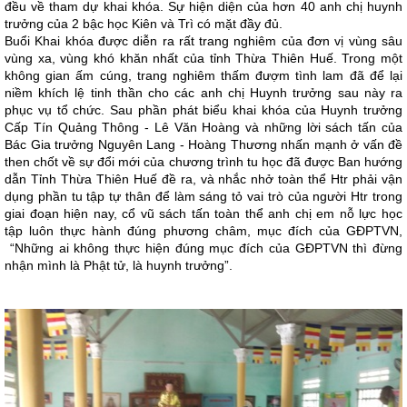
đều về tham dự khai khóa. Sự hiện diện của hơn 40 anh chị huynh
trưởng của 2 bậc học Kiên và Trì có mặt đầy đủ.
Buổi Khai khóa được diễn ra rất trang nghiêm của đơn vị vùng sâu
vùng xa, vùng khó khăn nhất của tỉnh Thừa Thiên Huế. Trong một
không gian ấm cúng, trang nghiêm thấm đượm tình lam đã để lại
niềm khích lệ tinh thần cho các anh chị Huynh trưởng sau này ra
phục vụ tổ chức. Sau phần phát biểu khai khóa của Huynh trưởng
Cấp Tín Quảng Thông - Lê Văn Hoàng và những lời sách tấn của
Bác Gia trưởng Nguyên Lang - Hoàng Thương nhấn mạnh ở vấn đề
then chốt về sự đổi mới của chương trình tu học đã được Ban hướng
dẫn Tỉnh Thừa Thiên Huế đề ra, và nhắc nhở toàn thể Htr phải vận
dụng phần tu tập tự thân để làm sáng tỏ vai trò của người Htr trong
giai đoạn hiện nay, cổ vũ sách tấn toàn thể anh chị em nỗ lực học
tập luôn thực hành đúng phương châm, mục đích của GĐPTVN,
“Những ai không thực hiện đúng mục đích của GĐPTVN thì đừng
nhận mình là Phật tử, là huynh trưởng”.