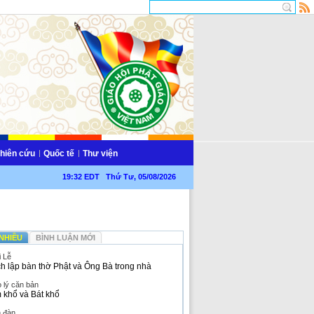
hiên cứu
Quốc tế
Thư viện
19:32 EDT Thứ Tư, 05/08/2026
NHIỀU
BÌNH LUẬN MỚI
i Lễ
h lập bàn thờ Phật và Ông Bà trong nhà
 lý căn bản
 khổ và Bát khổ
n đàn