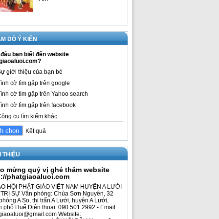
M DÒ Ý KIẾN
đâu bạn biết đến website
giaoaluoi.com?
ự giới thiệu của bạn bè
ình cờ tìm gặp trên google
ình cờ tìm gặp trên Yahoo search
ình cờ tìm gặp trên facebook
ông cụ tìm kiếm khác
Kết quả
I THIỆU
o mừng quý vị ghé thăm website
p://phatgiaoaluoi.com
O HỘI PHẬT GIÁO VIỆT NAM HUYỆN A LƯỚI
TRỊ SỰ Văn phòng: Chùa Sơn Nguyên, 32
phóng A So, thị trấn A Lưới, huyện A Lưới,
h phố Huế Điện thoại: 090 501 2992 - Email:
giaoaluoi@gmail.com Website: