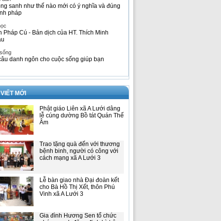
ng sanh như thế nào mới có ý nghĩa và đúng
nh pháp
học
h Pháp Cú - Bản dịch của HT. Thích Minh
âu
 sống
câu danh ngôn cho cuộc sống giúp bạn
 VIẾT MỚI
Phật giáo Liên xã A Lưới dâng
lễ cúng dường Bồ tát Quán Thế
Âm
Trao tặng quà đến với thương
bệnh binh, người có công với
cách mạng xã A Lưới 3
Lễ bàn giao nhà Đại đoàn kết
cho Bà Hồ Thị Xết, thôn Phú
Vinh xã A Lưới 3
Gia đình Hương Sen tổ chức