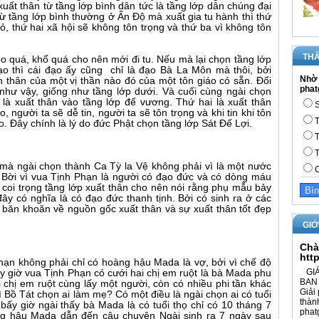
xuất thân từ tầng lớp bình dân tức là tầng lớp dân chúng đại
ừ tầng lớp bình thường ở Ấn Độ mà xuất gia tu hành thì thứ
, thứ hai xã hội sẽ không tôn trọng và thứ ba vì không tôn
THĂ
èo quá, khổ quá cho nên mới đi tu. Nếu mà lại chọn tầng lớp
ạo thì cái đạo ấy cũng chỉ là đạo Bà La Môn mà thôi, bởi
Nhờ 
ện thân của một vị thần nào đó của một tôn giáo có sẵn. Đối
phat
 như vậy, giống như tầng lớp dưới. Và cuối cùng ngài chọn
 là xuất thân vào tầng lớp đế vương. Thứ hai là xuất thân
S
, người ta sẽ dễ tin, người ta sẽ tôn trọng và khi tin khi tôn
T
o. Đây chính là lý do đức Phật chọn tầng lớp Sát Đế Lợi.
T
?
T
 mà ngài chọn thành Ca Tỳ la Vệ không phải vì là một nước
C
 Bời vì vua Tịnh Phạn là người có đạo đức và có dòng máu
t coi trọng tầng lớp xuất thân cho nên nói rằng phụ mẫu bảy
đây có nghĩa là có đạo đức thanh tịnh. Bởi có sinh ra ở các
 băn khoăn về nguồn gốc xuất thân và sự xuất thân tốt đẹp
GIỚ
Chà
htt
hạn không phải chỉ có hoàng hậu Mada là vợ, bởi vì chế độ
GIÁ
ấy giờ vua Tịnh Phạn có cưới hai chị em ruột là bà Mada phu
BAN 
chị em ruột cùng lấy một người, còn có nhiều phi tần khác
Giải 
 Bồ Tát chọn ai làm mẹ? Có một điều là ngài chọn ai có tuổi
thàn
 bấy giờ ngài thấy bà Mada là có tuổi thọ chỉ có 10 tháng 7
phat
ng hậu Mada dẫn đến câu chuyện Ngài sinh ra 7 ngày sau