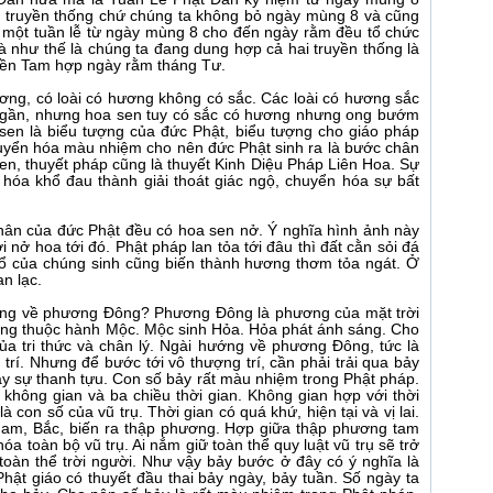
i truyền thống chứ chúng ta không bỏ ngày mùng 8 và cũng
g một tuần lễ từ ngày mùng 8 cho đến ngày rằm đều tổ chức
 như thế là chúng ta đang dung hợp cả hai truyền thống là
yền Tam hợp ngày rằm tháng Tư.
ơng, có loài có hương không có sắc. Các loài có hương sắc
i gần, nhưng hoa sen tuy có sắc có hương nhưng ong bướm
sen là biểu tượng của đức Phật, biểu tượng cho giáo pháp
uyển hóa màu nhiệm cho nên đức Phật sinh ra là bước chân
sen, thuyết pháp cũng là thuyết Kinh Diệu Pháp Liên Hoa. Sự
hóa khổ đau thành giải thoát giác ngộ, chuyển hóa sự bất
chân của đức Phật đều có hoa sen nở. Ý nghĩa hình ảnh này
ời nở hoa tới đó. Phật pháp lan tỏa tới đâu thì đất cằn sỏi đá
ổ của chúng sinh cũng biến thành hương thơm tỏa ngát. Ở
n lạc.
hướng về phương Đông? Phương Đông là phương của mặt trời
g thuộc hành Mộc. Mộc sinh Hỏa. Hỏa phát ánh sáng. Cho
ủa tri thức và chân lý. Ngài hướng về phương Đông, tức là
rí. Nhưng để bước tới vô thượng trí, cần phải trải qua bảy
y sự thanh tựu. Con số bảy rất màu nhiệm trong Phật pháp.
không gian và ba chiều thời gian. Không gian hợp với thời
à con số của vũ trụ. Thời gian có quá khứ, hiện tại và vị lai.
Nam, Bắc, biến ra thập phương. Hợp giữa thập phương tam
a toàn bộ vũ trụ. Ai nắm giữ toàn thể quy luật vũ trụ sẽ trở
toàn thể trời người. Như vậy bảy bước ở đây có ý nghĩa là
Phật giáo có thuyết đầu thai bảy ngày, bảy tuần. Số ngày ta