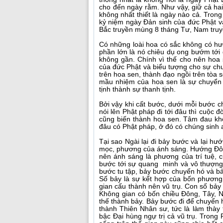
cho đến ngày rằm. Như vậy, giữ cả ha
không nhất thiết là ngày nào cả. Tron
kỷ niệm ngày Đản sinh của đức Phật và
Bắc truyền mùng 8 tháng Tư, Nam tru
Có những loài hoa có sắc không có hư
phần lớn là nó chiêu dụ ong bướm tớ
không gần. Chính vì thế cho nên hoa 
của đức Phật và biểu tượng cho sự ch
trên hoa sen, thành đạo ngồi trên tòa 
mầu nhiệm của hoa sen là sự chuyển 
tịnh thành sự thanh tịnh.
Bởi vậy khi cất bước, dưới mỗi bước 
nói lên Phật pháp đi tới đâu thì cuộc đ
cũng biến thành hoa sen. Tâm đau kh
đâu có Phật pháp, ở đó có chúng sinh a
Tại sao Ngài lại đi bảy bước và lại 
mọc, phương của ánh sáng. Hướng Đôn
nên ánh sáng là phương của trí tuệ, c
bước tới sự quang minh và vô thượng t
bước tu tập, bảy bước chuyển hó và bả
Số bảy là sự kết hợp của bốn phương 
gian cấu thành nên vũ trụ. Con số bảy l
Không gian có bốn chiều Đông, Tây, 
thế thành bảy. Bảy bước đi để chuyển hó
thành Thiên Nhân sư, tức là làm thày 
bậc Đại hùng ngự trị cả vũ trụ. Trong 