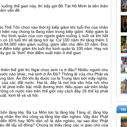
xuống thế gian này, thì bấy giờ Bồ Tát Hộ Minh là tiền thân
năm vấn đề:
ức Thế Tôn chọn vào thời kỳ kiếp giảm khi tuổi thọ của nhân
hì hiện nay chúng ta đang nằm trong kiếp giảm. Kiếp giảm là
 thọ bình quân của con người giảm xuống 1 tuổi và khi hết
n có 10 tuổi thì sẽ tăng trở lại. Cứ 100 năm thì tăng thêm 1
i từ 84,000 năm giảm xuống, giảm dần cho đến 10 năm. Đức
i điểm kiếp giảm khi tuổi thọ bình quân là 100 năm. Hay nói
 gọi là “thời” thời điểm xuất hiện ở thế gian.
 thiên thế giới thì Ngài chọn sinh ra ở đâu? Nhiều người cho
 nước nào khác, mà sinh ở Ấn Độ? Thông lệ của chư Phật và
ung tâm. Ấn Độ khi ấy được coi là Trung tâm bởi mấy nghĩa:
 của các đất nước. Hai là, đây là nơi mà văn hóa nói như
inh tế phát triển bậc nhất đương thời. Nếu quan sát trên khắp
 không có nước nào trên thế giới này cách đây 26 thế kỷ phát
uật, kinh tế và xã hội.
TIN
bốn tầng lớp: Bà La Môn tức là tầng lớp Tăng sĩ; tầng lớp
ơng nhân thợ thủ công và tầng lớp dân nghèo. Vậy đức Phật
 đến 80% hay 90% dân số là dân nghèo, tại sao đức Phật
èo để lấy số đông? Chúng ta thấy rằng các vị giáo chủ của