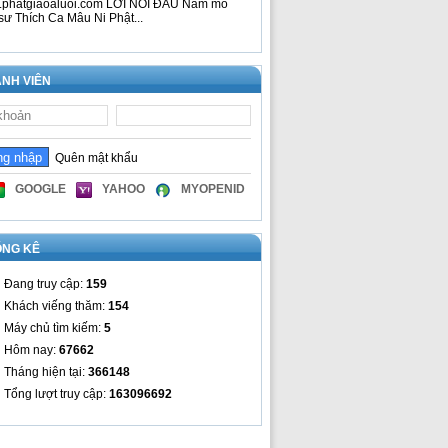
phatgiaoaluoi.com LỜI NÓI ĐẦU Nam mô
sư Thích Ca Mâu Ni Phật...
NH VIÊN
Quên mật khẩu
GOOGLE
YAHOO
MYOPENID
ỐNG KÊ
Đang truy cập:
159
Khách viếng thăm:
154
Máy chủ tìm kiếm:
5
Hôm nay:
67662
Tháng hiện tại:
366148
Tổng lượt truy cập:
163096692