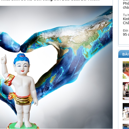
Phó
chá
Tu 
Kin
Ch
Đời
95 
BÀI