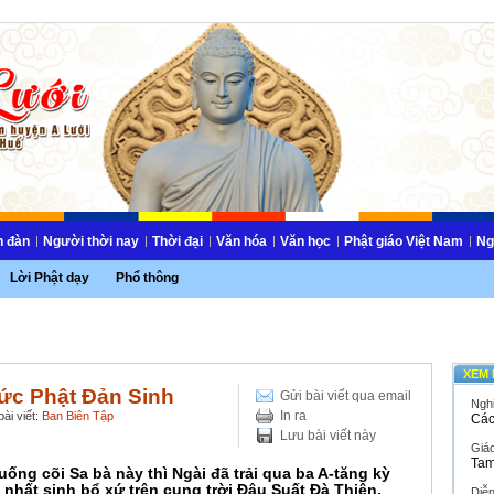
n đàn
Người thời nay
Thời đại
Văn hóa
Văn học
Phật giáo Việt Nam
Ng
Lời Phật dạy
Phổ thông
XEM 
ức Phật Đản Sinh
Gửi bài viết qua email
Ngh
In ra
ài viết:
Ban Biên Tập
Các
Lưu bài viết này
Giáo
Tam
ống cõi Sa bà này thì Ngài đã trải qua ba A-tăng kỳ
t nhất sinh bổ xứ trên cung trời Đâu Suất Đà Thiên.
Diễ