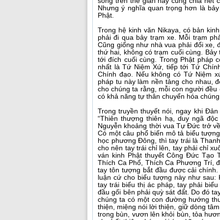
sống trên thế gian này cũng chia hết 
Nhưng ý nghĩa quan trọng hơn là bảy
Phật.
Trong hệ kinh văn Nikaya, có bản kinh
phải đi qua bảy trạm xe. Mỗi trạm phả
Cũng giống như nhà vua phải đổi xe, đ
thứ hai, không có trạm cuối cùng. Bảy 
tới đích cuối cùng. Trong Phật pháp
nhất là Tứ Niệm Xứ, tiếp tới Tứ Chín
Chính đạo. Nếu không có Tứ Niệm xứ,
pháp tu này làm nền tảng cho nhau, để
cho chúng ta rằng, mỗi con người đều
có khả năng tự thân chuyển hóa chúng s
Trong truyền thuyết nói, ngay khi Đản s
“Thiên thượng thiên hạ, duy ngã độc
Nguyễn khoảng thời vua Tự Đức trở về tr
Có một câu phổ biến mô tả biểu tượng nà
học phương Đông, thì tay trái là Than
cho nên tay trái chỉ lên, tay phải chỉ 
ván kinh Phật thuyết Công Đức Tạo 
Thích Ca Phổ, Thích Ca Phương Trí, đều 
tay tôn tượng bắt đầu được cải chính
luận cứ cho biểu tượng này như sau: K
tay trái biểu thị ác pháp, tay phải biểu
đầu gối bên phải quỳ sát đất. Do đó tay 
chúng ta có một con đường hướng thư
thiện, miệng nói lời thiện, giữ dòng t
trong bùn, vươn lên khỏi bùn, tỏa hương