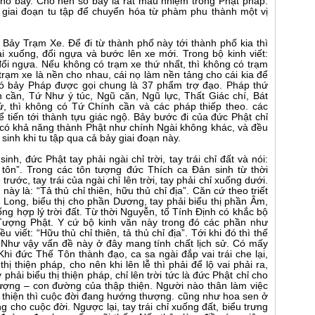
cho bảy. Cho nên số bảy là rất màu nhiệm trong Phật pháp.
 giai đoạn tu tập để chuyển hóa từ phàm phu thành một vị
 Bảy Trạm Xe. Để đi từ thành phố này tới thành phố kia thì
i xuống, đổi ngựa và bước lên xe mới. Trong bộ kinh viết:
ổi ngựa. Nếu không có trạm xe thứ nhất, thì không có trạm
trạm xe là nền cho nhau, cái nọ làm nền tảng cho cái kia để
 có bảy Pháp được gọi chung là 37 phẩm trợ đạo. Pháp thứ
h cần, Tứ Như ý túc, Ngũ căn, Ngũ lực, Thất Giác chí, Bát
 thì không có Tứ Chính cần và các pháp thiếp theo. các
 tiến tới thành tựu giác ngộ. Bảy bước đi của đức Phật chỉ
 có khả năng thành Phật như chính Ngài không khác, và đều
inh khi tu tập qua cả bảy giai đoạn này.
inh, đức Phật tay phải ngài chỉ trời, tay trái chỉ đất và nói:
 tôn”. Trong các tôn tượng đức Thích ca Đản sinh từ thời
ước, tay trái của ngài chỉ lên trời, tay phải chỉ xuống dưới.
y là: “Tả thủ chỉ thiên, hữu thủ chỉ địa”. Căn cứ theo triết
h Long, biểu thị cho phần Dương, tay phải biểu thị phần Âm,
xuống hợp lý trời đất. Từ thời Nguyễn, tổ Tính Định có khắc bộ
Tượng Phật. Y cứ bộ kinh văn này trong đó các phần như
viết: “Hữu thủ chỉ thiên, tả thủ chỉ địa”. Tới khi đó thì thế
. Như vậy vấn đề này ở đây mang tính chất lịch sử. Có mấy
hi đức Thế Tôn thành đạo, ca sa ngài đắp vai trái che lại,
 thị thiện pháp, cho nên khi lên lễ thì phải để lộ vai phải ra,
phải biểu thị thiện pháp, chỉ lên trời tức là đức Phật chỉ cho
ợng – con đường của thập thiện. Người nào thân làm việc
âm thiện thì cuộc đời đang hướng thượng. cũng như hoa sen ở
 cho cuộc đời. Ngược lại, tay trái chỉ xuống đất, biểu trưng