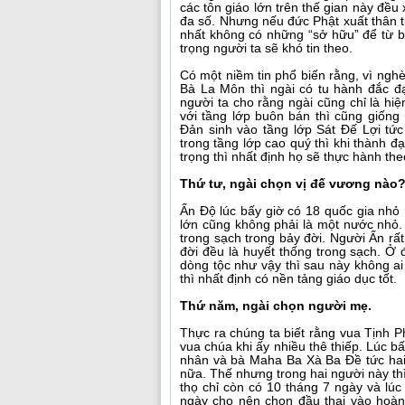
các tôn giáo lớn trên thế gian này đều 
đa số. Nhưng nếu đức Phật xuất thân t
nhất không có những “sở hữu” để từ bỏ
trọng người ta sẽ khó tin theo.
Có một niềm tin phổ biến rằng, vì ngh
Bà La Môn thì ngài có tu hành đắc đ
người ta cho rằng ngài cũng chỉ là hi
với tầng lớp buôn bán thì cũng giống
Đản sinh vào tầng lớp Sát Đế Lợi tức
trong tầng lớp cao quý thì khi thành đạo
trọng thì nhất định họ sẽ thực hành the
Thứ tư, ngài chọn vị đế vương nào
Ấn Độ lúc bấy giờ có 18 quốc gia nhỏ
lớn cũng không phải là một nước nhỏ.
trong sạch trong bảy đời. Người Ấn rấ
đời đều là huyết thống trong sạch. Ở 
dòng tộc như vậy thì sau này không ai
thì nhất định có nền tảng giáo dục tốt.
Thứ năm, ngài chọn người mẹ.
Thực ra chúng ta biết rằng vua Tịnh P
vua chúa khi ấy nhiều thê thiếp. Lúc b
nhân và bà Maha Ba Xà Ba Đề tức hai 
nữa. Thế nhưng trong hai người này thì
thọ chỉ còn có 10 tháng 7 ngày và lúc
ngày cho nên chọn đầu thai vào hoà