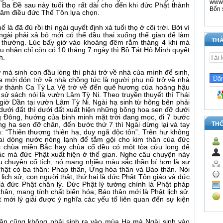
www.
a Đề sau này tuổi thọ rất dài cho đến khi đức Phật thành
Bổn 
 năm điều đức Thế Tôn lựa chọn.
là đã đủ rồi thì ngài quyết định xả tuổi thọ ở cõi trời. Bởi vì
n ngài phải xả bỏ mới có thể đầu thai xuống thế gian để làm
THÀ
 thường. Lúc bấy giờ vào khoảng đêm rằm tháng 4 khi mà
u nhân chỉ còn có 10 tháng 7 ngày thì Bồ Tát Hộ Minh quyết
h.
mà sinh con đầu lòng thì phải trở về nhà của mình để sinh,
a mới đón trở về nhà chồng tức là người phụ nữ trở về nhà
từ thành Ca Tỳ La Vệ trở về đến quê hương của hoàng hậu
 sử sách nói là vườn Lâm Tỳ Ni. Theo truyền thuyết thì Thái
giờ Dần tại vườn Lâm Tỳ Ni. Ngài hạ sinh từ hông bên phải
dưới đất thì dưới đất xuất hiện những bông hoa sen đỡ dưới
g Đông, hướng của binh minh mặt trời đang mọc, đi 7 bước
TH
g ha sen đỡ chân, đến bước thứ 7 thì Ngài dừng lại và tay
gôn: “Thiên thượng thiên hạ, duy ngã độc tôn”. Trên hư không
ai dòng nước nóng lạnh để tắm gội cho kim thân của đức
ác chùa miền Bắc hay chùa cổ đều có một tòa cửu long để
ắc mà đức Phật xuất hiện ở thế gian. Nghe câu chuyện này
u chuyện cổ tích, nó mang nhiều màu sắc thần bí hơn là sự
Phật có ba thân: Pháp thân, Ứng hóa thân và Báo thân. Nói
lịch sử, con người thật, thứ hai là đức Phật Tôn giáo và đức
là đức Phật chân lý. Đức Phật lý tưởng chính là Phật pháp
hân, mang tính chất biến hóa; Báo thân mới là Phật lịch sử.
mới lý giải được ý nghĩa các yếu tố liên quan đến sự kiện
ân cũng không phải sinh ra vào mùa Hạ mà Ngài sinh vào