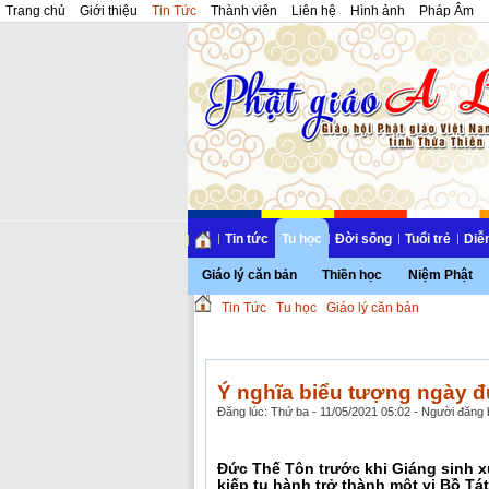
Trang chủ
Giới thiệu
Tin Tức
Thành viên
Liên hệ
Hình ảnh
Pháp Âm
Tin tức
Tu học
Đời sống
Tuổi trẻ
Diễ
Giáo lý căn bản
Thiền học
Niệm Phật
Tin Tức
Tu học
Giáo lý căn bản
Ý nghĩa biểu tượng ngày đ
Đăng lúc: Thứ ba - 11/05/2021 05:02 - Người đăng b
Đức Thế Tôn trước khi Giáng sinh xu
kiếp tu hành trở thành một vị Bồ Tá