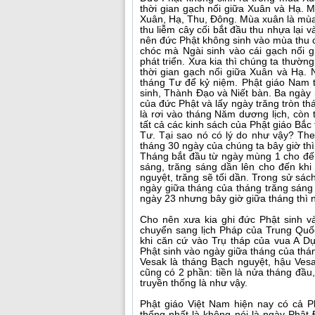
thời gian gạch nối giữa Xuân và Hạ.
Xuân, Hạ, Thu, Đông. Mùa xuân là mùa 
thu liễm cây cối bắt đầu thu nhựa lại v
nên đức Phật không sinh vào mùa thu c
chóc mà Ngài sinh vào cái gạch nối g
phát triển. Xưa kia thì chúng ta thườ
thời gian gạch nối giữa Xuân và Hạ. 
tháng Tư để kỷ niệm. Phật giáo Nam 
sinh, Thành Đạo và Niết bàn. Ba ngày
của đức Phật và lấy ngày trăng tròn t
là rơi vào tháng Năm dương lịch, còn 
tất cả các kinh sách của Phật giáo Bắ
Tư. Tại sao nó có lý do như vậy? Theo
tháng 30 ngày của chúng ta bây giờ th
Tháng bắt đầu từ ngày mùng 1 cho đến
sáng, trăng sáng dần lên cho đến khi
nguyệt, trăng sẽ tối dần. Trong sử sá
ngày giữa tháng của tháng trăng sáng 
ngày 23 nhưng bây giờ giữa tháng thì 
Cho nên xưa kia ghi đức Phật sinh v
chuyển sang lịch Pháp của Trung Quố
khi căn cứ vào Trụ tháp của vua A D
Phật sinh vào ngày giữa tháng của thá
Vesak là tháng Bạch nguyệt, hậu Ves
cũng có 2 phần: tiền là nửa tháng đầu
truyền thống là như vậy.
Phật giáo Việt Nam hiện nay có cả P
thống nhất là không nói là ngày Phậ