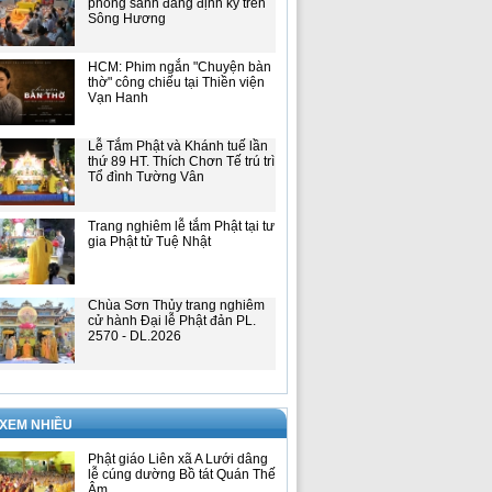
phóng sanh đăng định kỳ trên
Sông Hương
HCM: Phim ngắn "Chuyện bàn
thờ" công chiếu tại Thiền viện
Vạn Hanh
Lễ Tắm Phật và Khánh tuế lần
thứ 89 HT. Thích Chơn Tế trú trì
Tổ đình Tường Vân
Trang nghiêm lễ tắm Phật tại tư
gia Phật tử Tuệ Nhật
Chùa Sơn Thủy trang nghiêm
cử hành Đại lễ Phật đản PL.
2570 - DL.2026
 XEM NHIỀU
Phật giáo Liên xã A Lưới dâng
lễ cúng dường Bồ tát Quán Thế
Âm