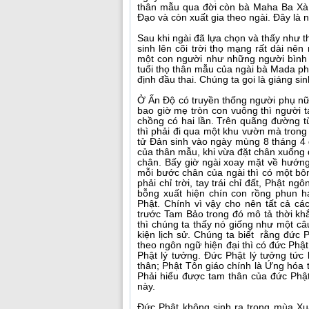
thân mẫu qua đời còn bà Maha Ba Xà B
Đạo và còn xuất gia theo ngài. Đây là
Sau khi ngài đã lựa chọn và thấy như thế 
sinh lên cõi trời thọ mạng rất dài nê
một con người như những người bình
tuổi thọ thân mẫu của ngài bà Mada ph
định đầu thai. Chúng ta gọi là giáng sin
Ở Ấn Độ có truyền thống người phụ nữ 
bao giờ mẹ tròn con vuông thì người t
chồng có hai lần. Trên quãng đường 
thì phải đi qua một khu vườn mà trong
tử Đản sinh vào ngày mùng 8 tháng 4 
của thân mẫu, khi vừa đặt chân xuống 
chân. Bấy giờ ngài xoay mặt về hướn
mỗi bước chân của ngài thì có một bôn
phải chỉ trời, tay trái chỉ đất, Phật n
bỗng xuất hiện chín con rồng phun h
Phật. Chính vì vậy cho nên tất cả c
trước Tam Bảo trong đó mô tả thời kh
thì chúng ta thấy nó giống như một câ
kiện lịch sử. Chúng ta biết rằng đức 
theo ngôn ngữ hiện đại thì có đức Phật 
Phật lý tưởng. Đức Phật lý tưởng tức 
thân; Phật Tôn giáo chính là Ứng hóa t
Phải hiểu được tam thân của đức Phật 
này.
Đức Phật không sinh ra trong mùa Xu