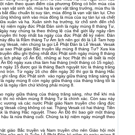
 Một năm theo quan điểm của phương Đông có bốn mùa của
vạn vật sinh sôi, mùa hạ là vạn vật tăng trưởng, mùa thu là
à bắt đầu chuẩn bị suy tàn, mùa đông là vạn vật tàn lụi. Cho
ũng không sinh vào mùa đông là mùa của sự tàn lụi và chết
iữa xuân và hạ. Xuân sinh hạ trưởng, từ chỗ sinh đến chỗ
ng kỷ niệm ngày đức Phật Đản sinh là ngày mùng 8 tháng Tư,
Ngày nay chúng ta theo thông lệ của thế giới lấy ngày rằm
truyền thì hợp nhất ba ngày của đức Phật để kỷ niệm: Đản
 này đều là Rằm tháng Tư Âm lịch nên gọi đó là Lễ Tam hợp
háng Vesak, nên chúng ta gọi Lễ Phật Đản là Lễ Vesak. Vesak
tại sao Phật giáo Bắc truyền lấy mùng 8 tháng Tư? Xưa kia
c truyền đều ghi thống nhất đức Phật sinh ngày mùng 8 tháng
 lịch pháp cổ Ấn Độ, những ai học Phật thì sẽ biết là một
ì Ấn Độ ngày xưa chia làm hai tháng (một tháng có 15 ngày).
 ngày 15 được gọi là tháng Bạch nguyệt tức là tháng trăng
 nó tròn. Từ ngày 16 cho đến ngày 30 thì gọi là tháng Hắc
ch ghi rằng đức Phật sinh vào ngày giữa tháng trăng sáng và
là ngày mùng 8 còn ngày giữa tháng của tháng trăng tối là
nó là ngày rằm chứ không phải mùng 8.
ào ngày giữa tháng của tháng trăng sáng, như thế khi mà
c thì nó nhằm mùng 8 tháng Tư là chính xác. Còn sau này
ục vương và các nước Phật giáo Nam truyền cho rằng đức
ng Vesak cũng không có sai. Tháng Vesak có hai tháng: Tiền
ak là tháng Hắc nguyệt. Theo Ấn Độ thì bao giờ một tháng
, hậu là nửa tháng cuối. Chúng ta kỷ niệm ngày mùng8 theo
hật giáo Bắc truyền và Nam truyền cho nên Giáo hội mới
t Đản nữa mà là Tuần Lễ Phật Đản kỷ niệm từ ngày mùng 8