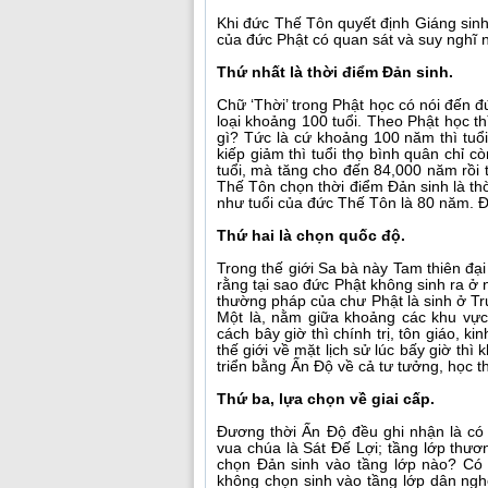
Khi đức Thế Tôn quyết định Giáng sinh 
của đức Phật có quan sát và suy nghĩ 
Thứ nhất là thời điểm Đản sinh.
Chữ ‘Thời’ trong Phật học có nói đến đ
loại khoảng 100 tuổi. Theo Phật học t
gì? Tức là cứ khoảng 100 năm thì tuổi
kiếp giảm thì tuổi thọ bình quân chỉ cò
tuổi, mà tăng cho đến 84,000 năm rồ
Thế Tôn chọn thời điểm Đản sinh là thờ
như tuổi của đức Thế Tôn là 80 năm. Đây
Thứ hai là chọn quốc độ.
Trong thế giới Sa bà này Tam thiên đại
rằng tại sao đức Phật không sinh ra ở
thường pháp của chư Phật là sinh ở Tr
Một là, nằm giữa khoảng các khu vực
cách bây giờ thì chính trị, tôn giáo, k
thế giới về mặt lịch sử lúc bấy giờ thì
triển bằng Ấn Độ về cả tư tưởng, học th
Thứ ba, lựa chọn về giai cấp.
Đương thời Ấn Độ đều ghi nhận là có 
vua chúa là Sát Đế Lợi; tầng lớp thư
chọn Đản sinh vào tầng lớp nào? Có
không chọn sinh vào tầng lớp dân ngh